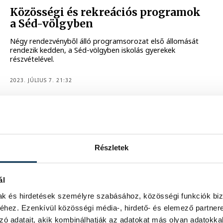
Közösségi és rekreációs programok
a Séd-völgyben
Négy rendezvényből álló programsorozat első állomását
rendezik kedden, a Séd-völgyben iskolás gyerekek
részvételével.
2023. JÚLIUS 7. 21:32
KULTÚRA
Ács tanulóknak köszönhetjük a
Gyárkert ládáit
Részletek
Túl vagyunk 2023 felén, rengeteg dolog történt már az
Európa Kulturális Fővárosa évében, megnyitott például a
Gyárkert, koncertjeitől dübörög a város, facsemeték
ál
zöldellenek a ládikókban, melyek előtt nem telik el nap,
hogy ne pózolna valaki. De kinek a keze munkája fémjelzi
mak és hirdetések személyre szabásához, közösségi funkciók biz
az installációt? Piltman Miklóssal, az Ács Képző Központ
hez. Ezenkívül közösségi média-, hirdető- és elemező partner
ügyvezetőjével beszélgettünk.
zó adatait, akik kombinálhatják az adatokat más olyan adatokka