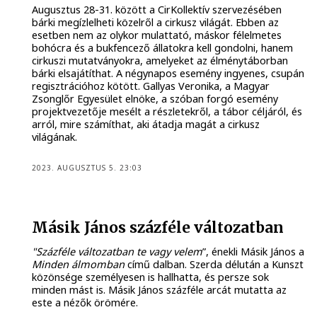
Augusztus 28-31. között a CirKollektív szervezésében
bárki megízlelheti közelről a cirkusz világát. Ebben az
esetben nem az olykor mulattató, máskor félelmetes
bohócra és a bukfencező állatokra kell gondolni, hanem
cirkuszi mutatványokra, amelyeket az élménytáborban
bárki elsajátíthat. A négynapos esemény ingyenes, csupán
regisztrációhoz kötött. Gallyas Veronika, a Magyar
Zsonglőr Egyesület elnöke, a szóban forgó esemény
projektvezetője mesélt a részletekről, a tábor céljáról, és
arról, mire számíthat, aki átadja magát a cirkusz
világának.
2023. AUGUSZTUS 5. 23:03
Másik János százféle változatban
"Százféle változatban te vagy velem
”, énekli Másik János a
Minden álmomban
című dalban. Szerda délután a Kunszt
közönsége személyesen is hallhatta, és persze sok
minden mást is. Másik János százféle arcát mutatta az
este a nézők örömére.