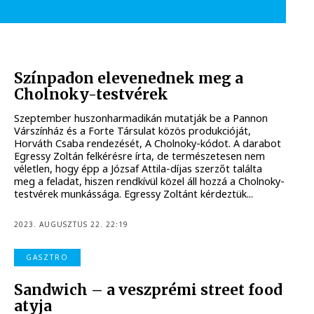
Színpadon elevenednek meg a
Cholnoky-testvérek
Szeptember huszonharmadikán mutatják be a Pannon
Várszínház és a Forte Társulat közös produkcióját,
Horváth Csaba rendezését, A Cholnoky-kódot. A darabot
Egressy Zoltán felkérésre írta, de természetesen nem
véletlen, hogy épp a Józsaf Attila-díjas szerzőt találta
meg a feladat, hiszen rendkívül közel áll hozzá a Cholnoky-
testvérek munkássága. Egressy Zoltánt kérdeztük...
2023. AUGUSZTUS 22. 22:19
GASZTRO
Sandwich – a veszprémi street food
atyja