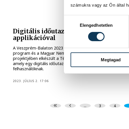
számukra vagy az Ön által ha
Hozzájárulás kiválasztása
TURIZMUS
Elengedhetetlen
Digitális időutazás a Térképvándor
applikációval
A Veszprém-Balaton 2023 Európa Kulturális Fővárosa
program és a Magyar Nemzeti Levéltár közös
projektjében elkészült a Térképvándor mobilapplikáció,
Megtagad
amely egy digitális időutazás élményét adja a
felhasználóknak.
2023. JÚLIUS 2. 17:06
...
3
4