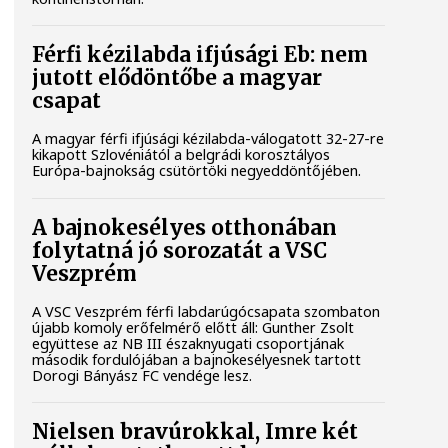
Férfi kézilabda ifjúsági Eb: nem
jutott elődöntőbe a magyar
csapat
A magyar férfi ifjúsági kézilabda-válogatott 32-27-re
kikapott Szlovéniától a belgrádi korosztályos
Európa-bajnokság csütörtöki negyeddöntőjében.
A bajnokesélyes otthonában
folytatná jó sorozatát a VSC
Veszprém
A VSC Veszprém férfi labdarúgócsapata szombaton
újabb komoly erőfelmérő előtt áll: Gunther Zsolt
együttese az NB III északnyugati csoportjának
második fordulójában a bajnokesélyesnek tartott
Dorogi Bányász FC vendége lesz.
Nielsen bravúrokkal, Imre két