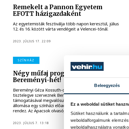
Remekelt a Pannon Egyetem
EFOTT házigazdaként
Az egyetemisták fesztiválja több napon keresztül, július
12. és 16. között várta vendégeit a Velencei-tónál.
2023. JÚLIUS 17. 22:09
SZÍNHÁZ
Négy műfaj programjaival jön a
Bereményi-hét!
Beleegyezés
Bereményi Géza Kossuth-díjas író munkássága előtt
tisztelegve szerveznek Bereményi-hetet. Az EKF
támogatásával megvalósuló rendezvény egyik jelentős
Ez a weboldal sütiket haszn
állomása egy színházi előadás, melyet Bagó Bertalan
rendez. Az Apacsok olvasópróbáján jártunk.
Sütiket használunk a tartal
weboldalforgalmunk elemzésé
2023. JÚLIUS 7. 13:18
weboldalhasználatra vonatko