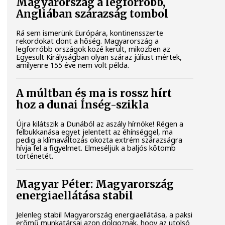
Magyarország a legforróbb,
Angliában szárazság tombol
Rá sem ismerünk Európára, kontinensszerte
rekordokat dönt a hőség. Magyarország a
legforróbb országok közé került, miközben az
Egyesült Királyságban olyan száraz júliust mértek,
amilyenre 155 éve nem volt példa.
A múltban és ma is rossz hírt
hoz a dunai Ínség-szikla
Újra kilátszik a Dunából az aszály hírnöke! Régen a
felbukkanása egyet jelentett az éhínséggel, ma
pedig a klímaváltozás okozta extrém szárazságra
hívja fel a figyelmet. Elmeséljük a baljós kőtömb
történetét.
Magyar Péter: Magyarország
energiaellátása stabil
Jelenleg stabil Magyarország energiaellátása, a paksi
erőmű munkatársai azon dolgoznak, hogy az utolsó