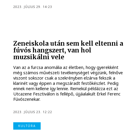
2023. JÚLIUS 29. 14:23
Zeneiskola után sem kell eltenni a
fúvós hangszert, van hol
muzsikálni vele
Van az a furcsa anomália az életben, hogy gyerekként
még számos művészeti tevékenységet végzünk, felnőve
viszont sokszor csak a szekrényben elzárva fekszik a
klarinét vagy éppen a megszáradt festőkészlet. Pedig
ennek nem kellene így lennie. Remekül példázza ezt az
Utcazene Fesztiválon is fellépő, újjáalakult Erkel Ferenc
Fúvószenekar.
2023. JÚLIUS 23. 12:22
KULTÚRA