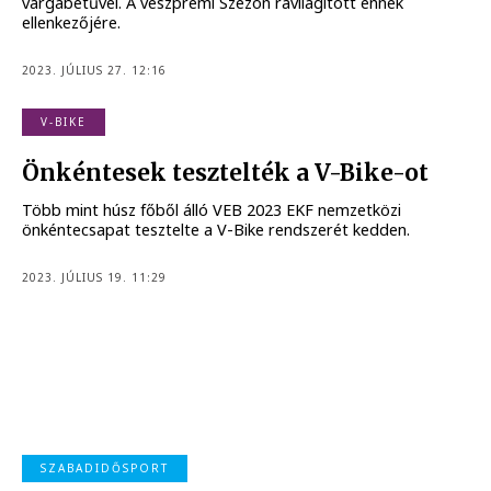
vargabetűvel. A veszprémi Szezon rávilágított ennek
ellenkezőjére.
2023. JÚLIUS 27. 12:16
V-BIKE
Önkéntesek tesztelték a V-Bike-ot
Több mint húsz főből álló VEB 2023 EKF nemzetközi
önkéntecsapat tesztelte a V-Bike rendszerét kedden.
2023. JÚLIUS 19. 11:29
SZABADIDŐSPORT