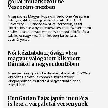
góllal mutatkozott be
Veszprém-mezben
A bajnoki és Magyar Kupa-címvédő One Veszprém
fölényes, 44–25-ös győzelmet aratott az ETO
University HT vendégeként csütörtökön, ezzel
sikerrel kezdte a nyári felkészülési mérkőzések sorát.
Xavier Pascual együttese nagy tempót diktált, és a
találkozó nagy részében kézben tartotta az
eseményeket.
Női kézilabda ifjúsági vb: a
magyar válogatott kikapott
Dániától a negyeddöntőben
A magyar női ifjúsági kézilabda-válogatott 24-20-ra
kikapott Dániától a romániai korosztályos
világbajnokság csütörtöki negyeddöntőjében,
Pitesti-ben.
HunGarian Baja: japán indulója
is lesz a várpalotai versenynek