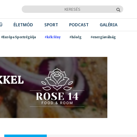
Ű
ÉLETMÓD
SPORT
PODCAST
GALÉRIA
#Európa Sportrégiója
#kék fény
#hőség
#energiaválság