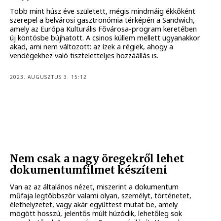
Több mint húsz éve született, mégis mindmáig ékkőként
szerepel a belvárosi gasztronómia térképén a Sandwich,
amely az Európa Kulturális Fővárosa-program keretében
új köntösbe bújhatott. A csinos küllem mellett ugyanakkor
akad, ami nem változott: az ízek a régiek, ahogy a
vendégekhez való tiszteletteljes hozzáállás is.
2023. AUGUSZTUS 3. 15:12
Nem csak a nagy öregekről lehet
dokumentumfilmet készíteni
Van az az általános nézet, miszerint a dokumentum
műfaja legtöbbször valami olyan, személyt, történetet,
élethelyzetet, vagy akár együttest mutat be, amely
mögött hosszú, jelentős múlt húzódik, lehetőleg sok