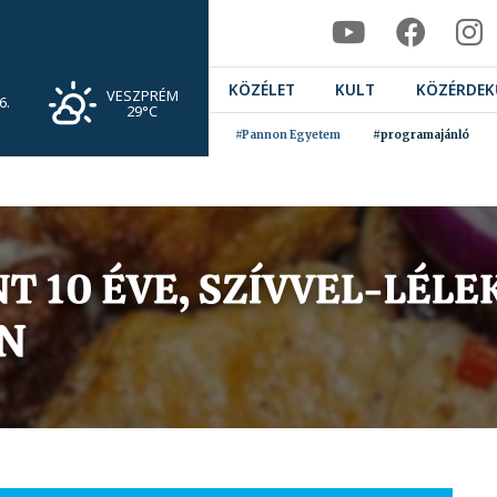
KÖZÉLET
KULT
KÖZÉRDEK
VESZPRÉM
6.
29°C
#Pannon Egyetem
#programajánló