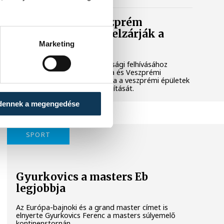
Lekapcsolják Veszprém
díszkivilágítását, elzárják a
szökőkutakat
Marketing
A kormány energiatakarékossági felhívásához
csatlakozva Veszprém városa és Veszprémi
Főegyházmegye is lekapcsolta a veszprémi épületek
és nevezetességek díszkivilágítását.
dennek a megengedése
SPORT
Gyurkovics a masters Eb
legjobbja
Az Európa-bajnoki és a grand master címet is
elnyerte Gyurkovics Ferenc a masters súlyemelő
kontinenstornán.