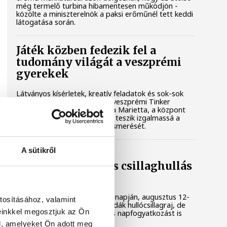
még termelő turbina hibamentesen működjön -
közölte a miniszterelnök a paksi erőműnél tett keddi
látogatása során.
Játék közben fedezik fel a
tudomány világát a veszprémi
gyerekek
Látványos kísérletek, kreatív feladatok és sok-sok
élmény várja a gyerekeket a veszprémi Tinker
Labsben. Videónkban Balassa Marietta, a központ
vezetője mutatja be, hogyan teszik izgalmassá a
természettudományok megismerését.
A sütikről
Augusztus 12-én
napfogyatkozás és csillaghullás
is vár ránk
Az év legsűrűbb csillagászati napján, augusztus 12-
tosításához, valamint
én éjjel tetőzik majd a Perseidák hullócsillagraj, de
einkkel megosztjuk az Ön
ugyanezen a napon részleges napfogyatkozást is
meg lehet majd figyelni.
l, amelyeket Ön adott meg