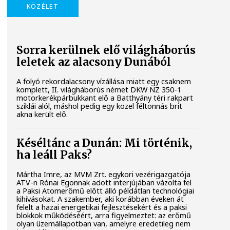
KÖZÉLET
Sorra kerülnek elő világháborús
leletek az alacsony Dunából
A folyó rekordalacsony vízállása miatt egy csaknem
komplett, II. világháborús német DKW NZ 350-1
motorkerékpárbukkant elő a Batthyány téri rakpart
sziklái alól, máshol pedig egy közel féltonnás brit
akna került elő.
Késéltánc a Dunán: Mi történik,
ha leáll Paks?
Mártha Imre, az MVM Zrt. egykori vezérigazgatója
ATV-n Rónai Egonnak adott interjújában vázolta fel
a Paksi Atomerőmű előtt álló példátlan technológiai
kihívásokat. A szakember, aki korábban éveken át
felelt a hazai energetikai fejlesztésekért és a paksi
blokkok működéséért, arra figyelmeztet: az erőmű
olyan üzemállapotban van, amelyre eredetileg nem