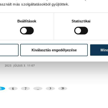
2023. JÚLIUS 4. 21:59
sznált más szolgáltatásokból gyűjtöttek.
Beállítások
Statisztikai
Életre kel az inotai hőerőmű: jön az
INOTA Fesztivál
Augusztus 31. és szeptember 3. között művészek lepik el
a több mint két évtizede üzemen kívül lévő hőerőművet. A
progresszív zenei kínálaton túl szakmai konferenciával,
Kiválasztás engedélyezése
Min
kortárs színházzal, és nagyszabású fényművészeti
kiállítással készül a fesztivál.
2023. JÚLIUS 3. 11:07
5
6
7
...