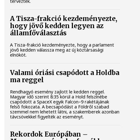
tervezték.
A Tisza-frakció kezdeményezte,
hogy jövő kedden legyen az
államfőválasztás
A Tisza-frakció kezdeményezte, hogy a parlament
jövő kedden válassza meg az új köztársasági
elnököt.
Valami óriási csapódott a Holdba
ma reggel
Rendhagyó esemény zajlott le kedden reggel.
Magyar idő szerint 8:35 körül a Hold felszínébe
csapódott a SpaceX egyik Falcon–9 rakétájának
felső fokozata. A becsapódást a Földről szabad
szemmel nem lehetett látni, a szakemberek azonban
távcsövekkel figyelték az eseményt.
Rekordok Európában –