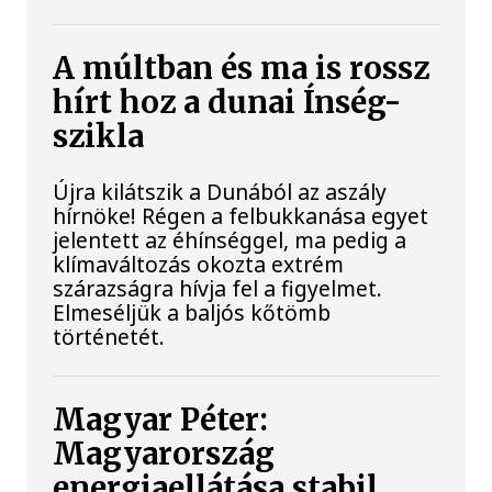
A múltban és ma is rossz
hírt hoz a dunai Ínség-
szikla
Újra kilátszik a Dunából az aszály
hírnöke! Régen a felbukkanása egyet
jelentett az éhínséggel, ma pedig a
klímaváltozás okozta extrém
szárazságra hívja fel a figyelmet.
Elmeséljük a baljós kőtömb
történetét.
Magyar Péter:
Magyarország
energiaellátása stabil