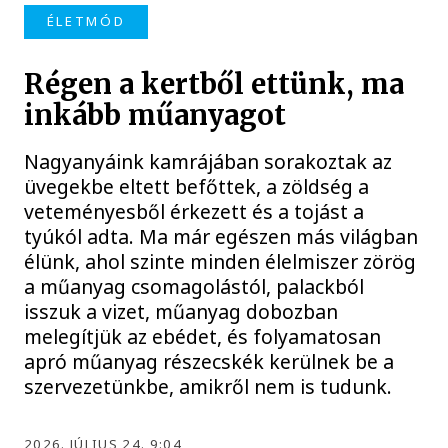
ÉLETMÓD
Régen a kertből ettünk, ma
inkább műanyagot
Nagyanyáink kamrájában sorakoztak az
üvegekbe eltett befőttek, a zöldség a
veteményesből érkezett és a tojást a
tyúkól adta. Ma már egészen más világban
élünk, ahol szinte minden élelmiszer zörög
a műanyag csomagolástól, palackból
isszuk a vizet, műanyag dobozban
melegítjük az ebédet, és folyamatosan
apró műanyag részecskék kerülnek be a
szervezetünkbe, amikről nem is tudunk.
2026. JÚLIUS 24. 9:04