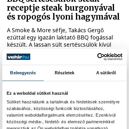
receptje steak burgonyával
és ropogós lyoni hagymával
A Smoke & More séfje, Takács Gergő
ezúttal egy igazán laktató BBQ fogással
készült. A lassan sült sertéscsülök kívül
enyhén karamellizált, belül omlós, mellé
ropogós steak burgonya és klasszikus
lyoni hagyma kerül. A recept eredetileg
pelletgrillen készül, de jó hír, hogy
Beleegyezés
Részletek
A sütikről
hagyományos sütőben is ugyanilyen finom
végeredményt lehet elérni.
Ez a weboldal sütiket használ
Sütiket használunk a tartalmak és hirdetések személyre
2026. JÚLIUS 17. 1:59
szabásához, közösségi funkciók biztosításához,
valamint weboldalforgalmunk elemzéséhez. Ezenkívül
közösségi média-, hirdető- és elemező partnereinkkel
megosztjuk az Ön weboldalhasználatra vonatkozó