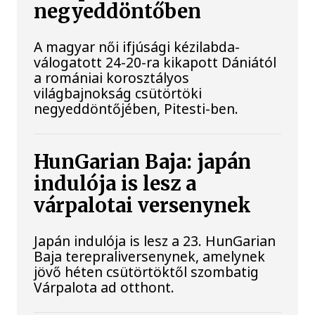
negyeddöntőben
A magyar női ifjúsági kézilabda-
válogatott 24-20-ra kikapott Dániától
a romániai korosztályos
világbajnokság csütörtöki
negyeddöntőjében, Pitesti-ben.
HunGarian Baja: japán
indulója is lesz a
várpalotai versenynek
Japán indulója is lesz a 23. HunGarian
Baja terepraliversenynek, amelynek
jövő héten csütörtöktől szombatig
Várpalota ad otthont.