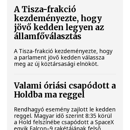
A Tisza-frakció
kezdeményezte, hogy
jövő kedden legyen az
államfőválasztás
A Tisza-frakció kezdeményezte, hogy
a parlament jövő kedden válassza
meg az új köztársasági elnököt.
Valami óriási csapódott a
Holdba ma reggel
Rendhagyó esemény zajlott le kedden
reggel. Magyar idő szerint 8:35 körül
a Hold felszínébe csapódott a SpaceX
egyik Falcon–9 rakétájának felső