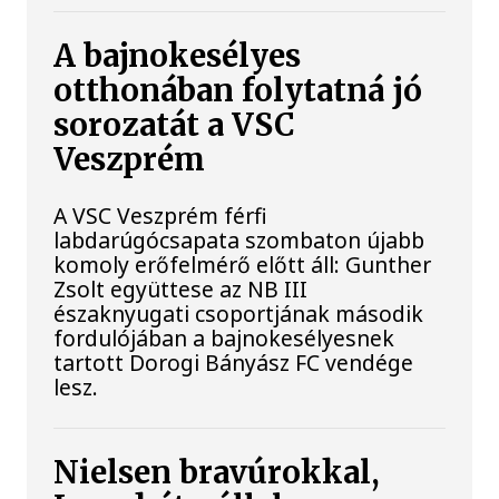
A bajnokesélyes
otthonában folytatná jó
sorozatát a VSC
Veszprém
A VSC Veszprém férfi
labdarúgócsapata szombaton újabb
komoly erőfelmérő előtt áll: Gunther
Zsolt együttese az NB III
északnyugati csoportjának második
fordulójában a bajnokesélyesnek
tartott Dorogi Bányász FC vendége
lesz.
Nielsen bravúrokkal,