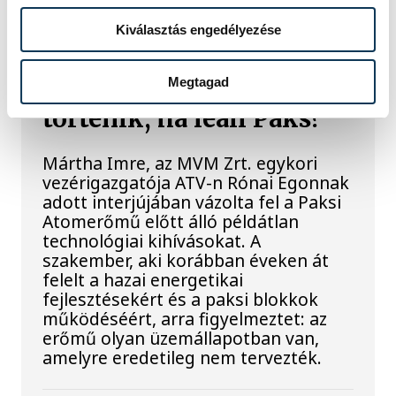
máshol pedig egy közel féltonnás brit
akna került elő.
Kiválasztás engedélyezése
Megtagad
Késéltánc a Dunán: Mi
történik, ha leáll Paks?
Mártha Imre, az MVM Zrt. egykori
vezérigazgatója ATV-n Rónai Egonnak
adott interjújában vázolta fel a Paksi
Atomerőmű előtt álló példátlan
technológiai kihívásokat. A
szakember, aki korábban éveken át
felelt a hazai energetikai
fejlesztésekért és a paksi blokkok
működéséért, arra figyelmeztet: az
erőmű olyan üzemállapotban van,
amelyre eredetileg nem tervezték.