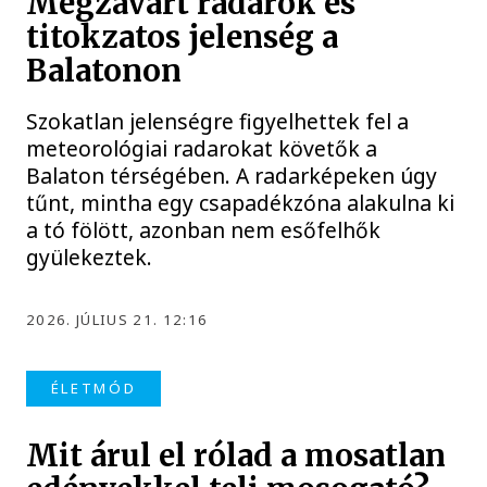
Megzavart radarok és
titokzatos jelenség a
Balatonon
Szokatlan jelenségre figyelhettek fel a
meteorológiai radarokat követők a
Balaton térségében. A radarképeken úgy
tűnt, mintha egy csapadékzóna alakulna ki
a tó fölött, azonban nem esőfelhők
gyülekeztek.
2026. JÚLIUS 21. 12:16
ÉLETMÓD
Mit árul el rólad a mosatlan