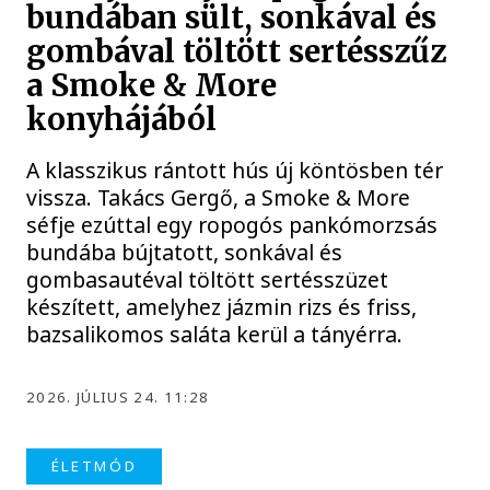
bundában sült, sonkával és
gombával töltött sertésszűz
a Smoke & More
konyhájából
A klasszikus rántott hús új köntösben tér
vissza. Takács Gergő, a Smoke & More
séfje ezúttal egy ropogós pankómorzsás
bundába bújtatott, sonkával és
gombasautéval töltött sertésszüzet
készített, amelyhez jázmin rizs és friss,
bazsalikomos saláta kerül a tányérra.
2026. JÚLIUS 24. 11:28
ÉLETMÓD