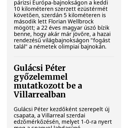
párizsi Európa-bajnokságon a keddi
10 kilométeren szerzett ezüstérmét
követően, szerdán 5 kilométeren is
második lett Florian Wellbrock
mögött; a 22 éves magyar úszó bízik
benne, hogy akár már jövőre, a hazai
rendezésű világbajnokságon "fogást
talál" a németek olimpiai bajnokán.
Gulácsi Péter
győzelemmel
mutatkozott be a
Villarrealban
Gulácsi Péter kezdőként szerepelt új
csapata, a Villarreal szerdai
edzőmérkőzésén, melyet 1-0-ra nyert
meg a spanyol labdarúgó-