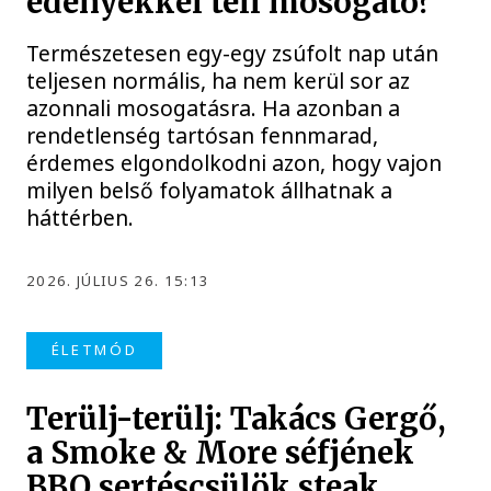
edényekkel teli mosogató?
Természetesen egy-egy zsúfolt nap után
teljesen normális, ha nem kerül sor az
azonnali mosogatásra. Ha azonban a
rendetlenség tartósan fennmarad,
érdemes elgondolkodni azon, hogy vajon
milyen belső folyamatok állhatnak a
háttérben.
2026. JÚLIUS 26. 15:13
ÉLETMÓD
Terülj-terülj: Takács Gergő,
a Smoke & More séfjének
BBQ sertéscsülök steak