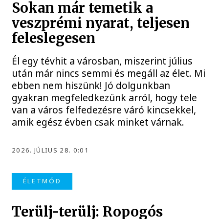
Sokan már temetik a
veszprémi nyarat, teljesen
feleslegesen
Él egy tévhit a városban, miszerint július
után már nincs semmi és megáll az élet. Mi
ebben nem hiszünk! Jó dolgunkban
gyakran megfeledkezünk arról, hogy tele
van a város felfedezésre váró kincsekkel,
amik egész évben csak minket várnak.
2026. JÚLIUS 28. 0:01
ÉLETMÓD
Terülj-terülj: Ropogós