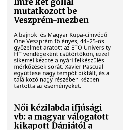
Imre két góllal
mutatkozott be
Veszprém-mezben
A bajnoki és Magyar Kupa-címvédő
One Veszprém fölényes, 44–25-ös
győzelmet aratott az ETO University
HT vendégeként csütörtökön, ezzel
sikerrel kezdte a nyári felkészülési
mérkőzések sorát. Xavier Pascual
együttese nagy tempót diktált, és a
találkozó nagy részében kézben
tartotta az eseményeket.
Női kézilabda ifjúsági
vb: a magyar válogatott
kikapott Dániától a