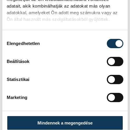
adatait, akik kombinálhatják az adatokat más olyan
1
2
3
4
5
...
adatokkal, amelyeket Ön adott meg számukra vagy az
Ön által használt más szolgáltatásokból gyűjtöttek.
KÖZÉLET
Hozzájárulás kiválasztása
Elengedhetetlen
Beállítások
Sorra kerülnek elő
világháborús leletek az
Statisztikai
alacsony Dunából
Marketing
A folyó rekordalacsony vízállása miatt
egy csaknem komplett, II.
világháborús német DKW NZ 350-1
motorkerékpárbukkant elő a
Mindennek a megengedése
Batthyány téri rakpart sziklái alól,