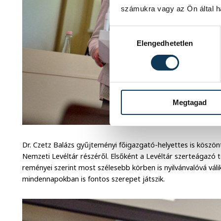
számukra vagy az Ön által ha
Hozzájárulás kiválasztása
Elengedhetetlen
Megtagad
Dr. Czetz Balázs gyűjteményi főigazgató-helyettes is köszö
Nemzeti Levéltár részéről. Elsőként a Levéltár szerteágazó 
reményei szerint most szélesebb körben is nyilvánvalóvá vál
mindennapokban is fontos szerepet játszik.