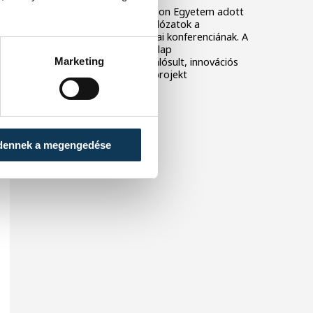
2026. június 12-én a Pannon Egyetem adott
otthont az Innovációs hálózatok a
turizmusban című szakmai konferenciának. A
rendezvény a Visegrádi Alap
Marketing
finanszírozásában megvalósult, innovációs
hálózatokkal foglalkozó projekt
záróeseménye volt.
dennek a megengedése