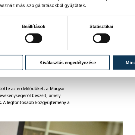
sznált más szolgáltatásokból gyűjtöttek.
Beállítások
Statisztikai
Kiválasztás engedélyezése
Min
ntötte az érdeklődőket, a Magyar
tevékenységéről beszélt, amely
ik. A legfontosabb közgyűjtemény a