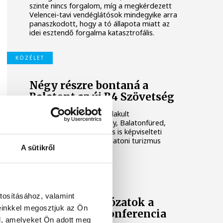
szinte nincs forgalom, míg a megkérdezett
Velencei-tavi vendéglátósok mindegyike arra
panaszkodott, hogy a tó állapota miatt az
idei esztendő forgalma katasztrofális.
KÖZÉLET
Négy részre bontaná a
Balatont az új B4 Szövetség
A kedden Siófokon megalakult
szerveződésben Keszthely, Balatonfüred,
Siófok, Hévíz és Zalakaros is képviselteti
magát, közös céljuk a balatoni turizmus
A sütikről
támogatása.
KÖZÉLET
tosításához, valamint
Innovációs hálózatok a
einkkel megosztjuk az Ön
turizmusban konferencia
l, amelyeket Ön adott meg