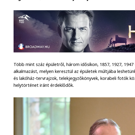
Több mint száz épületről, három idősíkon, 1857, 1927, 1947 
alkalmazást, melyen keresztül az épületek múltjába leshetünk
és lakóház-tervrajzok, telekjegyzőkönyvek, korabeli fotók k
helytörténet iránt érdeklődők.