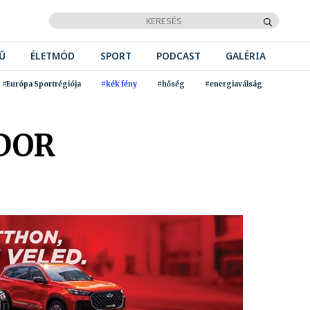
Ű
ÉLETMÓD
SPORT
PODCAST
GALÉRIA
#Európa Sportrégiója
#kék fény
#hőség
#energiaválság
DOR