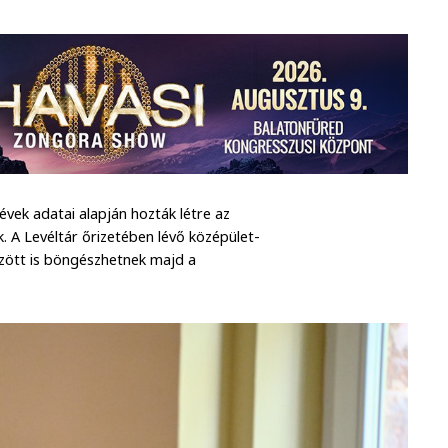
évek adatai alapján hozták létre az
. A Levéltár őrizetében lévő középület-
özött is böngészhetnek majd a