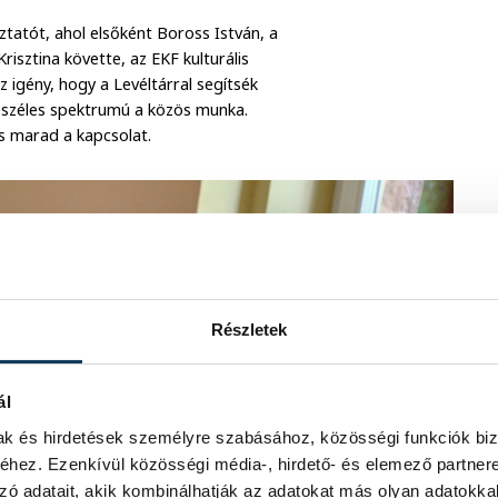
atót, ahol elsőként Boross István, a
isztina követte, az EKF kulturális
gény, hogy a Levéltárral segítsék
 széles spektrumú a közös munka.
os marad a kapcsolat.
Részletek
ál
mak és hirdetések személyre szabásához, közösségi funkciók biz
hez. Ezenkívül közösségi média-, hirdető- és elemező partner
zó adatait, akik kombinálhatják az adatokat más olyan adatokka