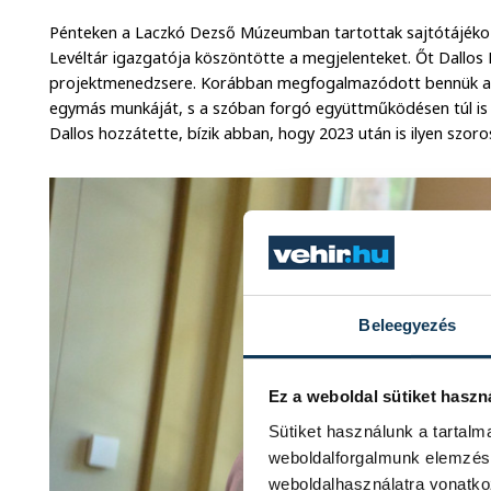
Pénteken a Laczkó Dezső Múzeumban tartottak sajtótájékozt
Levéltár igazgatója köszöntötte a megjelenteket. Őt Dallos Kr
projektmenedzsere. Korábban megfogalmazódott bennük az i
egymás munkáját, s a szóban forgó együttműködésen túl is
Dallos hozzátette, bízik abban, hogy 2023 után is ilyen szor
Beleegyezés
Ez a weboldal sütiket haszn
Sütiket használunk a tartal
weboldalforgalmunk elemzésé
weboldalhasználatra vonatko