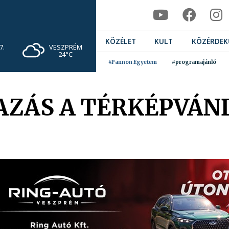
KÖZÉLET
KULT
KÖZÉRDEK
VESZPRÉM
7.
24°C
#Pannon Egyetem
#programajánló
TAZÁS A TÉRKÉPVÁN