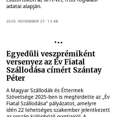
adatai alapján.
2025. NOVEMBER 27. 12:48
ÉV FIATAL SZÁLLODÁSA
Egyedüli veszprémiként
versenyez az Év Fiatal
Szállodása címért Szántay
Péter
A Magyar Szállodák és Éttermek
Szövetsége 2025-ben is meghirdette az „Év
Fiatal Szállodása” pályázatot, amelyre
idén 22 tehetséges szakember jelentkezett
az ország különböző pontjairól. A