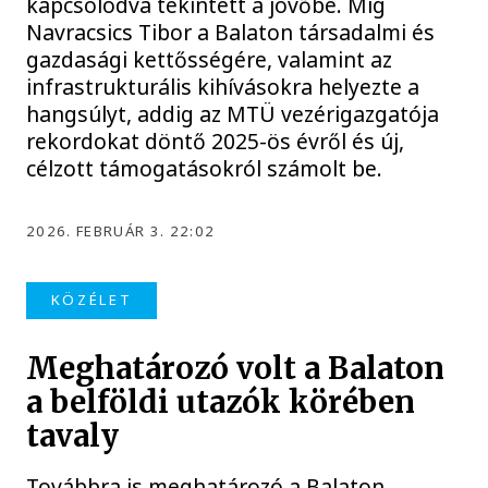
kapcsolódva tekintett a jövőbe. Míg
Navracsics Tibor a Balaton társadalmi és
gazdasági kettősségére, valamint az
infrastrukturális kihívásokra helyezte a
hangsúlyt, addig az MTÜ vezérigazgatója
rekordokat döntő 2025-ös évről és új,
célzott támogatásokról számolt be.
2026. FEBRUÁR 3. 22:02
KÖZÉLET
Meghatározó volt a Balaton
a belföldi utazók körében
tavaly
Továbbra is meghatározó a Balaton