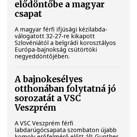
elődöntőbe a magyar
csapat
A magyar férfi ifjúsági kézilabda-
válogatott 32-27-re kikapott
Szlovéniától a belgrádi korosztályos
Európa-bajnokság csütörtöki
negyeddöntőjében.
A bajnokesélyes
otthonában folytatná jó
sorozatát a VSC
Veszprém
A VSC Veszprém férfi
labdarúgócsapata szombaton újabb
komoly erőfelmérő előtt áll: Gunther