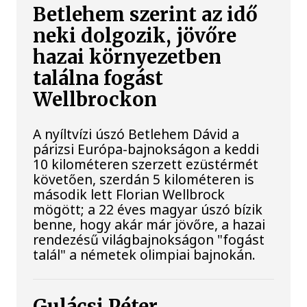
Betlehem szerint az idő
neki dolgozik, jövőre
hazai környezetben
találna fogást
Wellbrockon
A nyíltvízi úszó Betlehem Dávid a
párizsi Európa-bajnokságon a keddi
10 kilométeren szerzett ezüstérmét
követően, szerdán 5 kilométeren is
második lett Florian Wellbrock
mögött; a 22 éves magyar úszó bízik
benne, hogy akár már jövőre, a hazai
rendezésű világbajnokságon "fogást
talál" a németek olimpiai bajnokán.
Gulácsi Péter