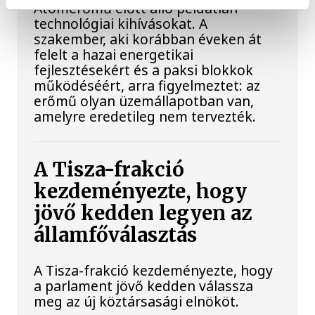
Atomerőmű előtt álló példátlan
technológiai kihívásokat. A
szakember, aki korábban éveken át
felelt a hazai energetikai
fejlesztésekért és a paksi blokkok
működéséért, arra figyelmeztet: az
erőmű olyan üzemállapotban van,
amelyre eredetileg nem tervezték.
A Tisza-frakció
kezdeményezte, hogy
jövő kedden legyen az
államfőválasztás
A Tisza-frakció kezdeményezte, hogy
a parlament jövő kedden válassza
meg az új köztársasági elnököt.