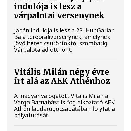
indulója is lesz a
várpalotai versenynek
Japán indulója is lesz a 23. HunGarian
Baja terepraliversenynek, amelynek
jövő héten csütörtöktől szombatig
Várpalota ad otthont.
Vitális Milán négy évre
írt alá az AEK Athénhoz
A magyar válogatott Vitális Milán a
Varga Barnabást is foglalkoztató AEK
Athén labdarúgócsapatában folytatja
pályafutását.