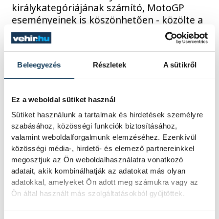
királykategóriájának számító, MotoGP
eseményeinek is köszönhetően - közölte a
Visit Hungary hétfőn az MTI-vel.
2025. SZEPTEMBER 1. 11:49
Beleegyezés
Részletek
A sütikről
Ez a weboldal sütiket használ
1
2
3
4
5
...
Sütiket használunk a tartalmak és hirdetések személyre
szabásához, közösségi funkciók biztosításához,
valamint weboldalforgalmunk elemzéséhez. Ezenkívül
közösségi média-, hirdető- és elemező partnereinkkel
KÖZÉLET
megosztjuk az Ön weboldalhasználatra vonatkozó
adatait, akik kombinálhatják az adatokat más olyan
adatokkal, amelyeket Ön adott meg számukra vagy az
Ön által használt más szolgáltatásokból gyűjtöttek.
Sorra kerülnek elő