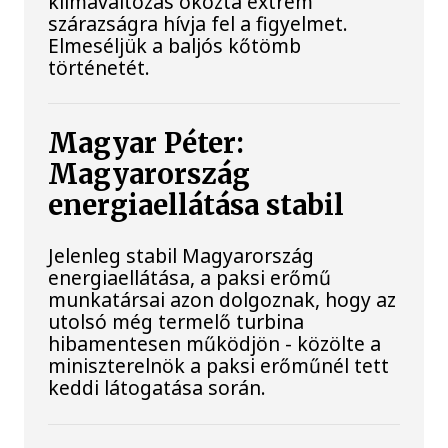
klímaváltozás okozta extrém
szárazságra hívja fel a figyelmet.
Elmeséljük a baljós kőtömb
történetét.
Magyar Péter:
Magyarország
energiaellátása stabil
Jelenleg stabil Magyarország
energiaellátása, a paksi erőmű
munkatársai azon dolgoznak, hogy az
utolsó még termelő turbina
hibamentesen működjön - közölte a
miniszterelnök a paksi erőműnél tett
keddi látogatása során.