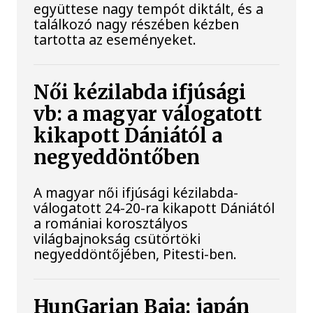
együttese nagy tempót diktált, és a
találkozó nagy részében kézben
tartotta az eseményeket.
Női kézilabda ifjúsági
vb: a magyar válogatott
kikapott Dániától a
negyeddöntőben
A magyar női ifjúsági kézilabda-
válogatott 24-20-ra kikapott Dániától
a romániai korosztályos
világbajnokság csütörtöki
negyeddöntőjében, Pitesti-ben.
HunGarian Baja: japán