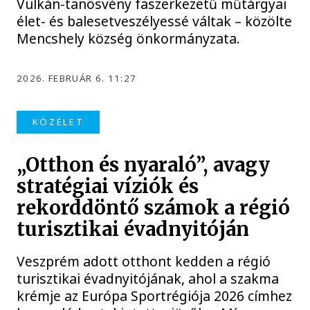
Vulkán-tanösvény faszerkezetű műtárgyai
élet- és balesetveszélyessé váltak – közölte
Mencshely község önkormányzata.
2026. FEBRUÁR 6. 11:27
KÖZÉLET
„Otthon és nyaraló”, avagy
stratégiai víziók és
rekorddöntő számok a régió
turisztikai évadnyitóján
Veszprém adott otthont kedden a régió
turisztikai évadnyitójának, ahol a szakma
krémje az Európa Sportrégiója 2026 címhez