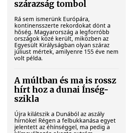
szárazság tombol
Rá sem ismerünk Európára,
kontinensszerte rekordokat dönt a
hőség. Magyarország a legforróbb
országok közé került, miközben az
Egyesült Királyságban olyan száraz
júliust mértek, amilyenre 155 éve nem
volt példa.
A múltban és ma is rossz
hírt hoz a dunai Ínség-
szikla
Újra kilátszik a Dunából az aszály
hírnöke! Régen a felbukkanása egyet
jelentett az éhínséggel, ma pedig a