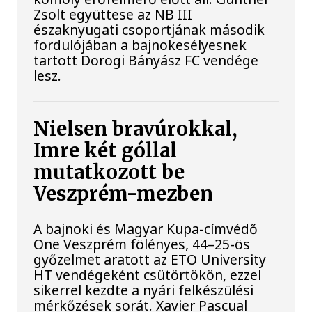
Zsolt együttese az NB III
északnyugati csoportjának második
fordulójában a bajnokesélyesnek
tartott Dorogi Bányász FC vendége
lesz.
Nielsen bravúrokkal,
Imre két góllal
mutatkozott be
Veszprém-mezben
A bajnoki és Magyar Kupa-címvédő
One Veszprém fölényes, 44–25-ös
győzelmet aratott az ETO University
HT vendégeként csütörtökön, ezzel
sikerrel kezdte a nyári felkészülési
mérkőzések sorát. Xavier Pascual