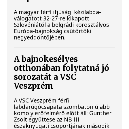
A magyar férfi ifjúsági kézilabda-
válogatott 32-27-re kikapott
Szlovéniától a belgrádi korosztályos
Európa-bajnokság csütörtöki
negyeddöntőjében.
A bajnokesélyes
otthonában folytatná jó
sorozatát a VSC
Veszprém
A VSC Veszprém férfi
labdarúgócsapata szombaton újabb
komoly erőfelmérő előtt áll: Gunther
Zsolt együttese az NB III
északnyugati csoportjának második