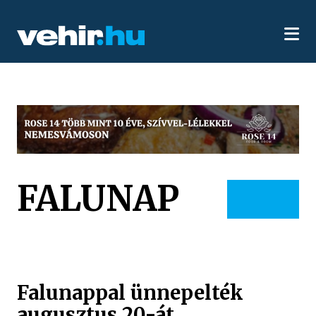
FALUNAP
Falunappal ünnepelték
augusztus 20-át