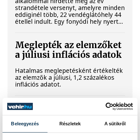
alkalommal hirdette meg az év
strandétele versenyt, amelyre minden
eddiginél több, 22 vendéglátóhely 44
étellel indult. Egy fonyódi hely nyert...
Meglepték az elemzőket
a júliusi inflációs adatok
Hatalmas meglepetésként értékelték
az elemzők a júliusi, 1,2 százalékos
inflációs adatot.
Sorra kerülnek elő
világháborús leletek az
Beleegyezés
Részletek
A sütikről
alacsony Dunából