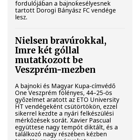
fordulójában a bajnokesélyesnek
tartott Dorogi Bányász FC vendége
lesz.
Nielsen bravúrokkal,
Imre két góllal
mutatkozott be
Veszprém-mezben
A bajnoki és Magyar Kupa-címvédő
One Veszprém fölényes, 44–25-ös
győzelmet aratott az ETO University
HT vendégeként csütörtökön, ezzel
sikerrel kezdte a nyári felkészülési
mérkőzések sorát. Xavier Pascual
együttese nagy tempót diktált, és a
találkozó nagy részében kézben