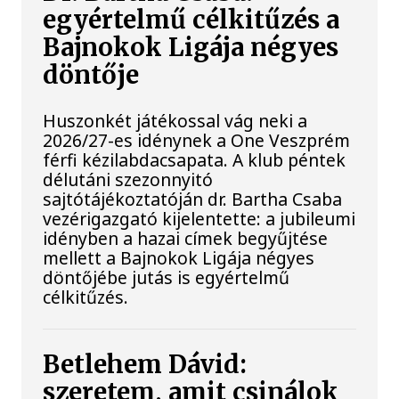
egyértelmű célkitűzés a
Bajnokok Ligája négyes
döntője
Huszonkét játékossal vág neki a
2026/27-es idénynek a One Veszprém
férfi kézilabdacsapata. A klub péntek
délutáni szezonnyitó
sajtótájékoztatóján dr. Bartha Csaba
vezérigazgató kijelentette: a jubileumi
idényben a hazai címek begyűjtése
mellett a Bajnokok Ligája négyes
döntőjébe jutás is egyértelmű
célkitűzés.
Betlehem Dávid:
szeretem, amit csinálok