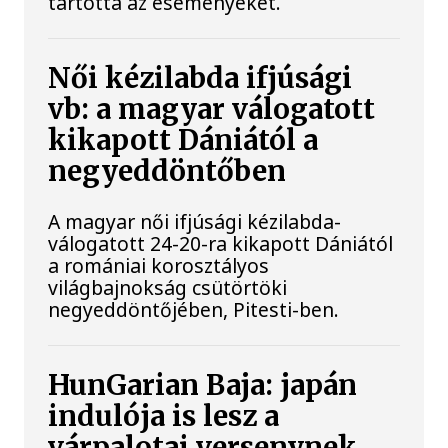
tartotta az eseményeket.
Női kézilabda ifjúsági
vb: a magyar válogatott
kikapott Dániától a
negyeddöntőben
A magyar női ifjúsági kézilabda-
válogatott 24-20-ra kikapott Dániától
a romániai korosztályos
világbajnokság csütörtöki
negyeddöntőjében, Pitesti-ben.
HunGarian Baja: japán
indulója is lesz a
várpalotai versenynek