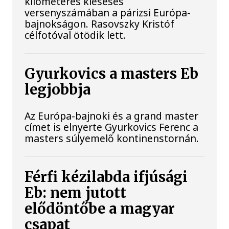
kilométeres kieséses
versenyszámában a párizsi Európa-
bajnokságon. Rasovszky Kristóf
célfotóval ötödik lett.
Gyurkovics a masters Eb
legjobbja
Az Európa-bajnoki és a grand master
címet is elnyerte Gyurkovics Ferenc a
masters súlyemelő kontinenstornán.
Férfi kézilabda ifjúsági
Eb: nem jutott
elődöntőbe a magyar
csapat