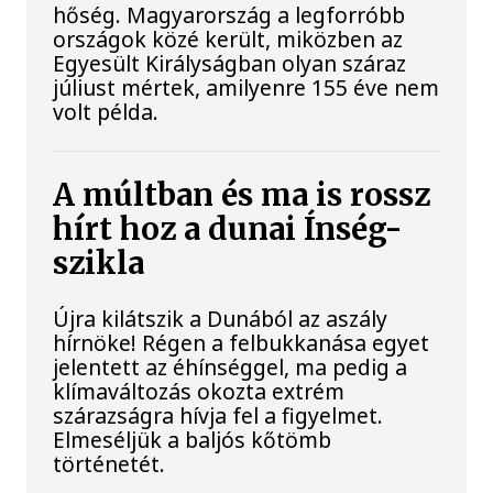
hőség. Magyarország a legforróbb
országok közé került, miközben az
Egyesült Királyságban olyan száraz
júliust mértek, amilyenre 155 éve nem
volt példa.
A múltban és ma is rossz
hírt hoz a dunai Ínség-
szikla
Újra kilátszik a Dunából az aszály
hírnöke! Régen a felbukkanása egyet
jelentett az éhínséggel, ma pedig a
klímaváltozás okozta extrém
szárazságra hívja fel a figyelmet.
Elmeséljük a baljós kőtömb
történetét.