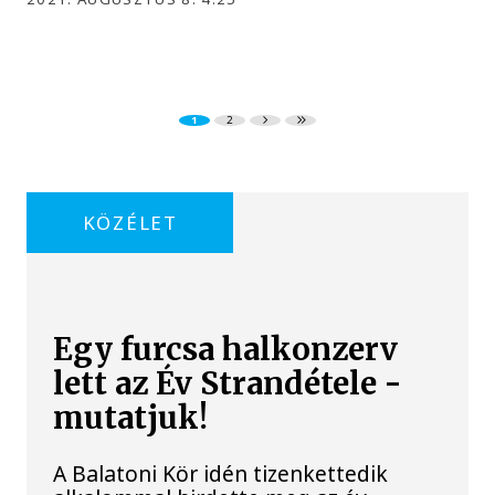
1
2
KÖZÉLET
Egy furcsa halkonzerv
lett az Év Strandétele -
mutatjuk!
A Balatoni Kör idén tizenkettedik