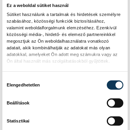
A folyó rekordalacsony vízállása miatt
Ez a weboldal sütiket használ
egy csaknem komplett, II.
világháborús német DKW NZ 350-1
Sütiket használunk a tartalmak és hirdetések személyre
motorkerékpárbukkant elő a
szabásához, közösségi funkciók biztosításához,
Batthyány téri rakpart sziklái alól,
valamint weboldalforgalmunk elemzéséhez. Ezenkívül
máshol pedig egy közel féltonnás brit
közösségi média-, hirdető- és elemező partnereinkkel
akna került elő.
megosztjuk az Ön weboldalhasználatra vonatkozó
adatait, akik kombinálhatják az adatokat más olyan
adatokkal, amelyeket Ön adott meg számukra vagy az
Késéltánc a Dunán: Mi
Ön által használt más szolgáltatásokból gyűjtöttek.
történik, ha leáll Paks?
Hozzájárulás kiválasztása
Elengedhetetlen
Mártha Imre, az MVM Zrt. egykori
vezérigazgatója ATV-n Rónai Egonnak
adott interjújában vázolta fel a Paksi
Beállítások
Atomerőmű előtt álló példátlan
technológiai kihívásokat. A
szakember, aki korábban éveken át
Statisztikai
felelt a hazai energetikai