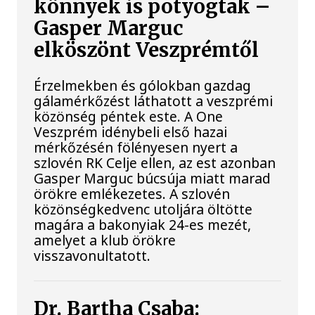
könnyek is potyogtak –
Gasper Marguc
elköszönt Veszprémtől
Érzelmekben és gólokban gazdag
gálamérkőzést láthatott a veszprémi
közönség péntek este. A One
Veszprém idénybeli első hazai
mérkőzésén fölényesen nyert a
szlovén RK Celje ellen, az est azonban
Gasper Marguc búcsúja miatt marad
örökre emlékezetes. A szlovén
közönségkedvenc utoljára öltötte
magára a bakonyiak 24-es mezét,
amelyet a klub örökre
visszavonultatott.
Dr. Bartha Csaba: