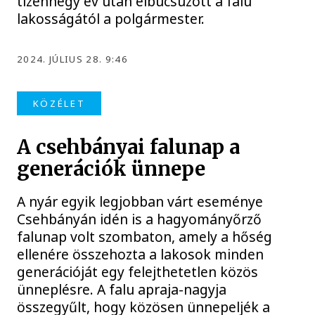
tizennégy év után elbúcsúzott a falu
lakosságától a polgármester.
2024. JÚLIUS 28. 9:46
KÖZÉLET
A csehbányai falunap a
generációk ünnepe
A nyár egyik legjobban várt eseménye
Csehbányán idén is a hagyományőrző
falunap volt szombaton, amely a hőség
ellenére összehozta a lakosok minden
generációját egy felejthetetlen közös
ünneplésre. A falu apraja-nagyja
összegyűlt, hogy közösen ünnepeljék a