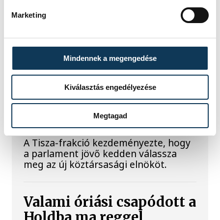
fejlesztésekért és a paksi blokkok
működéséért, arra figyelmeztet: az
Marketing
erőmű olyan üzemállapotban van,
amelyre eredetileg nem tervezték.
Mindennek a megengedése
A Tisza-frakció
kezdeményezte, hogy
Kiválasztás engedélyezése
jövő kedden legyen az
államfőválasztás
Megtagad
A Tisza-frakció kezdeményezte, hogy
a parlament jövő kedden válassza
meg az új köztársasági elnököt.
Valami óriási csapódott a
Holdba ma reggel