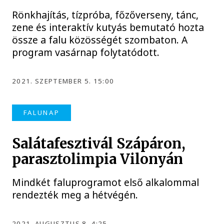
Rönkhajítás, tízpróba, főzőverseny, tánc,
zene és interaktív kutyás bemutató hozta
össze a falu közösségét szombaton. A
program vasárnap folytatódott.
2021. SZEPTEMBER 5. 15:00
FALUNAP
Salátafesztivál Szápáron,
parasztolimpia Vilonyán
Mindkét faluprogramot első alkalommal
rendezték meg a hétvégén.
2021. AUGUSZTUS 8. 4:25