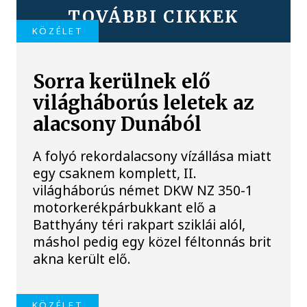
TOVÁBBI CIKKEK
KÖZÉLET
Sorra kerülnek elő
világháborús leletek az
alacsony Dunából
A folyó rekordalacsony vízállása miatt
egy csaknem komplett, II.
világháborús német DKW NZ 350-1
motorkerékpárbukkant elő a
Batthyány téri rakpart sziklái alól,
máshol pedig egy közel féltonnás brit
akna került elő.
KÖZÉLET