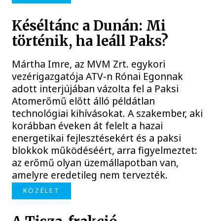
Késéltánc a Dunán: Mi
történik, ha leáll Paks?
Mártha Imre, az MVM Zrt. egykori
vezérigazgatója ATV-n Rónai Egonnak
adott interjújában vázolta fel a Paksi
Atomerőmű előtt álló példátlan
technológiai kihívásokat. A szakember, aki
korábban éveken át felelt a hazai
energetikai fejlesztésekért és a paksi
blokkok működéséért, arra figyelmeztet:
az erőmű olyan üzemállapotban van,
amelyre eredetileg nem tervezték.
KÖZÉLET