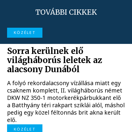
TOVÁBBI CIKKEK
KÖZÉLET
Sorra kerülnek elő
világháborús leletek az
alacsony Dunából
A folyó rekordalacsony vízállása miatt egy
csaknem komplett, II. világháborús német
DKW NZ 350-1 motorkerékpárbukkant elő
a Batthyány téri rakpart sziklái alól, máshol
pedig egy közel féltonnás brit akna került
elő.
KÖZÉLET