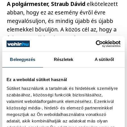
A polgármester, Straub Dávid
elkötelezett
abban, hogy ez az esemény évről évre
megvalósuljon, és mindig újabb és újabb
elemekkel bővüljön. A közös cél az, hogy a
falunap továbbra is összekösse a
generációkat, és lehetőséget biztosítson a
helyi értékek és hagyományok
Beleegyezés
Részletek
A sütikről
megőrzésére.
Ez a weboldal sütiket használ
közélet
falunap
Csehbánya
Sütiket használunk a tartalmak és hirdetések személyre
szabásához, közösségi funkciók biztosításához,
valamint weboldalforgalmunk elemzéséhez. Ezenkívül
közösségi média-, hirdető- és elemező partnereinkkel
megosztjuk az Ön weboldalhasználatra vonatkozó
adatait, akik kombinálhatják az adatokat más olyan
FOTÓS