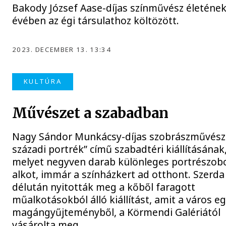
Bakody József Aase-díjas színművész életének
évében az égi társulathoz költözött.
2023. DECEMBER 13. 13:34
KULTÚRA
Művészet a szabadban
Nagy Sándor Munkácsy-díjas szobrászművész 
századi portrék” című szabadtéri kiállításának
melyet negyven darab különleges portrészob
alkot, immár a színházkert ad otthont. Szerda
délután nyitották meg a kőből faragott
műalkotásokból álló kiállítást, amit a város e
magángyűjteményből, a Körmendi Galériától
vásárolta meg.