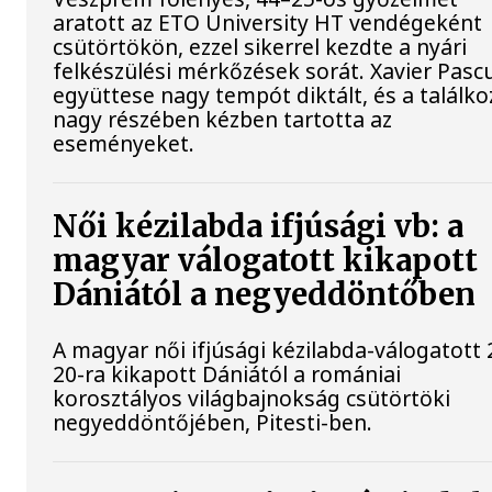
aratott az ETO University HT vendégeként
csütörtökön, ezzel sikerrel kezdte a nyári
felkészülési mérkőzések sorát. Xavier Pasc
együttese nagy tempót diktált, és a találko
nagy részében kézben tartotta az
eseményeket.
Női kézilabda ifjúsági vb: a
magyar válogatott kikapott
Dániától a negyeddöntőben
A magyar női ifjúsági kézilabda-válogatott 
20-ra kikapott Dániától a romániai
korosztályos világbajnokság csütörtöki
negyeddöntőjében, Pitesti-ben.