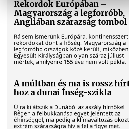
Rekordok Európában –
Magyarország a legforróbb,
Angliában szárazság tombol
Rá sem ismerünk Európára, kontinensszert
rekordokat dönt a hőség. Magyarország a
legforróbb országok közé került, miközben
Egyesült Királyságban olyan száraz júliust
mértek, amilyenre 155 éve nem volt példa.
A múltban és ma is rossz hír
hoz a dunai Ínség-szikla
Újra kilátszik a Dunából az aszály hírnöke!
Régen a felbukkanása egyet jelentett az
éhínséggel, ma pedig a klímaváltozás okoz
extrém szárazságra hívja fel a figyelmet.