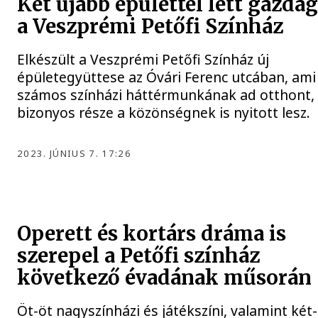
Két újabb épülettel lett gazda
a Veszprémi Petőfi Színház
Elkészült a Veszprémi Petőfi Színház új
épületegyüttese az Óvári Ferenc utcában, ami
számos színházi háttérmunkának ad otthont,
bizonyos része a közönségnek is nyitott lesz.
2023. JÚNIUS 7. 17:26
Operett és kortárs dráma is
szerepel a Petőfi színház
következő évadának műsorán
Öt-öt nagyszínházi és játékszíni, valamint két