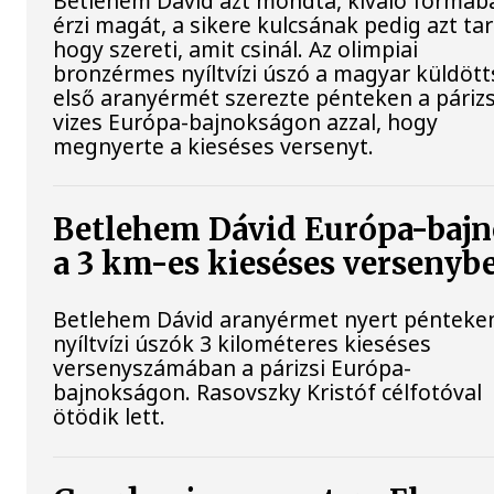
Betlehem Dávid azt mondta, kiváló formáb
érzi magát, a sikere kulcsának pedig azt tar
hogy szereti, amit csinál. Az olimpiai
bronzérmes nyíltvízi úszó a magyar küldöt
első aranyérmét szerezte pénteken a párizs
vizes Európa-bajnokságon azzal, hogy
megnyerte a kieséses versenyt.
Betlehem Dávid Európa-baj
a 3 km-es kieséses versenyb
Betlehem Dávid aranyérmet nyert pénteke
nyíltvízi úszók 3 kilométeres kieséses
versenyszámában a párizsi Európa-
bajnokságon. Rasovszky Kristóf célfotóval
ötödik lett.