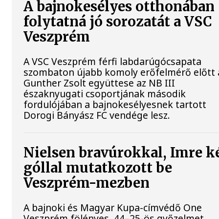
A bajnokesélyes otthonában
folytatná jó sorozatát a VSC
Veszprém
A VSC Veszprém férfi labdarúgócsapata
szombaton újabb komoly erőfelmérő előtt á
Gunther Zsolt együttese az NB III
északnyugati csoportjának második
fordulójában a bajnokesélyesnek tartott
Dorogi Bányász FC vendége lesz.
Nielsen bravúrokkal, Imre k
góllal mutatkozott be
Veszprém-mezben
A bajnoki és Magyar Kupa-címvédő One
Veszprém fölényes, 44–25-ös győzelmet