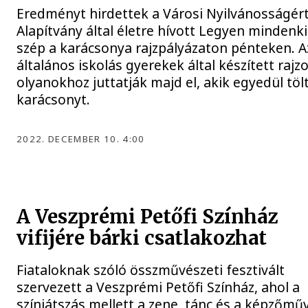
Eredményt hirdettek a Városi Nyilvánosságér
Alapítvány által életre hívott Legyen mindenk
szép a karácsonya rajzpályázaton pénteken. A
általános iskolás gyerekek által készített rajz
olyanokhoz juttatják majd el, akik egyedül tölt
karácsonyt.
2022. DECEMBER 10. 4:00
A Veszprémi Petőfi Színház
vifijére bárki csatlakozhat
Fiataloknak szóló összművészeti fesztivált
szervezett a Veszprémi Petőfi Színház, ahol a
színjátszás mellett a zene, tánc és a képzőmű