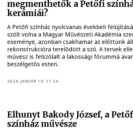
megmenthetők a Petőfi szính
kerámiái?
A Petőfi színház nyolcvanas évekbeli felújításá
szólt volna a Magyar Művészeti Akadémia sze
eseménye, azonban csakhamar az előttünk ál
rekonstrukcióra terelődött a szó. A tervek ell
művész is felszólalt a lakossági fórummá ava
beszélgetős esten.
2024. JANUÁR 19. 11:24
Elhunyt Bakody József, a Petőf
színház művésze