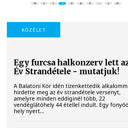
1
2
3
4
5
...
KÖZÉLET
Egy furcsa halkonzerv lett a
Év Strandétele - mutatjuk!
A Balatoni Kör idén tizenkettedik alkalomm
hirdette meg az év strandétele versenyt,
amelyre minden eddiginél több, 22
vendéglátóhely 44 étellel indult. Egy fonyód
hely nyert...