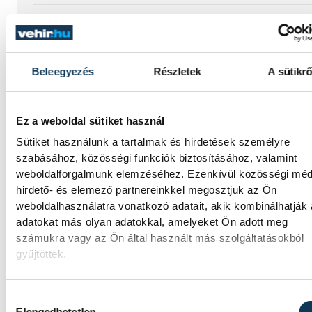
Késéltánc a Dunán: Mi
történik, ha leáll Paks?
Beleegyezés
Részletek
A sütikrő
Mártha Imre, az MVM Zrt. egykori
vezérigazgatója ATV-n Rónai Egonnak adot
interjújában vázolta fel a Paksi Atomerőmű
Ez a weboldal sütiket használ
előtt álló példátlan technológiai kihívásokat
Sütiket használunk a tartalmak és hirdetések személyre
szakember, aki korábban éveken át felelt a
szabásához, közösségi funkciók biztosításához, valamint
hazai energetikai fejlesztésekért és a paksi
weboldalforgalmunk elemzéséhez. Ezenkívül közösségi méd
blokkok működéséért, arra figyelmeztet: a
hirdető- és elemező partnereinkkel megosztjuk az Ön
erőmű olyan üzemállapotban van, amelyre
weboldalhasználatra vonatkozó adatait, akik kombinálhatják
eredetileg nem tervezték.
adatokat más olyan adatokkal, amelyeket Ön adott meg
számukra vagy az Ön által használt más szolgáltatásokból
gyűjtöttek.
A Tisza-frakció
kezdeményezte, hogy jövő
Hozzájárulás kiválasztása
kedden legyen az
Elengedhetetlen