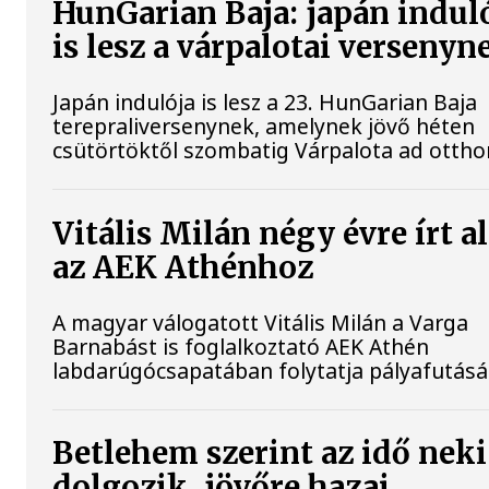
HunGarian Baja: japán indul
is lesz a várpalotai versenyn
Japán indulója is lesz a 23. HunGarian Baja
terepraliversenynek, amelynek jövő héten
csütörtöktől szombatig Várpalota ad ottho
Vitális Milán négy évre írt a
az AEK Athénhoz
A magyar válogatott Vitális Milán a Varga
Barnabást is foglalkoztató AEK Athén
labdarúgócsapatában folytatja pályafutásá
Betlehem szerint az idő neki
dolgozik, jövőre hazai