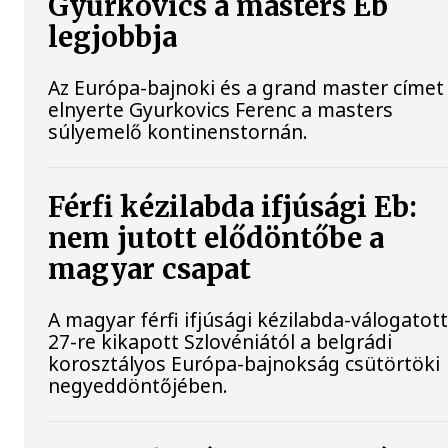
Gyurkovics a masters Eb
legjobbja
Az Európa-bajnoki és a grand master címet 
elnyerte Gyurkovics Ferenc a masters
súlyemelő kontinenstornán.
Férfi kézilabda ifjúsági Eb:
nem jutott elődöntőbe a
magyar csapat
A magyar férfi ifjúsági kézilabda-válogatott
27-re kikapott Szlovéniától a belgrádi
korosztályos Európa-bajnokság csütörtöki
negyeddöntőjében.