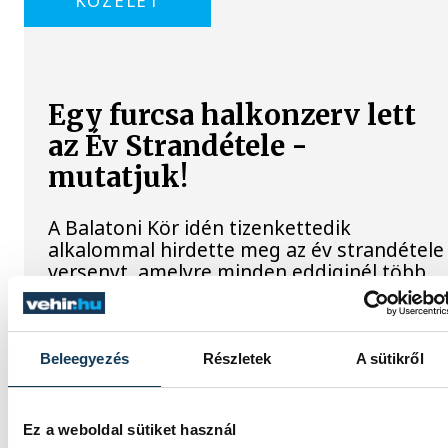
KÖZÉLET
Egy furcsa halkonzerv lett
az Év Strandétele -
mutatjuk!
A Balatoni Kör idén tizenkettedik
alkalommal hirdette meg az év strandétele
versenyt, amelyre minden eddiginél több,
22 vendéglátóhely 44 étellel indult. Egy
fonyódi hely nyert...
Beleegyezés
Részletek
A sütikről
Meglepték az elemzőket a
júliusi inflációs adatok
Ez a weboldal sütiket használ