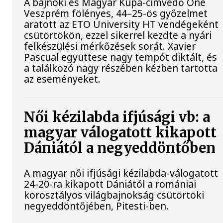
A bajnoki és Magyar Kupa-címvédő One
Veszprém fölényes, 44–25-ös győzelmet
aratott az ETO University HT vendégeként
csütörtökön, ezzel sikerrel kezdte a nyári
felkészülési mérkőzések sorát. Xavier
Pascual együttese nagy tempót diktált, és
a találkozó nagy részében kézben tartotta
az eseményeket.
Női kézilabda ifjúsági vb: a
magyar válogatott kikapott
Dániától a negyeddöntőben
A magyar női ifjúsági kézilabda-válogatott
24-20-ra kikapott Dániától a romániai
korosztályos világbajnokság csütörtöki
negyeddöntőjében, Pitesti-ben.