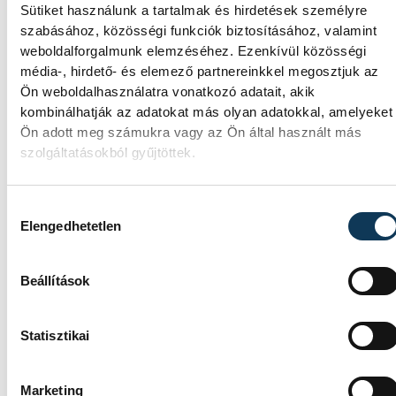
Sütiket használunk a tartalmak és hirdetések személyre
Hatalmas meglepetésként értékelték az
szabásához, közösségi funkciók biztosításához, valamint
elemzők a júliusi, 1,2 százalékos inflációs
weboldalforgalmunk elemzéséhez. Ezenkívül közösségi
adatot.
média-, hirdető- és elemező partnereinkkel megosztjuk az
Ön weboldalhasználatra vonatkozó adatait, akik
kombinálhatják az adatokat más olyan adatokkal, amelyeket
Sorra kerülnek elő
Ön adott meg számukra vagy az Ön által használt más
világháborús leletek az
szolgáltatásokból gyűjtöttek.
alacsony Dunából
Hozzájárulás kiválasztása
A folyó rekordalacsony vízállása miatt egy
Elengedhetetlen
csaknem komplett, II. világháborús német
DKW NZ 350-1 motorkerékpárbukkant elő
Beállítások
a Batthyány téri rakpart sziklái alól, máshol
pedig egy közel féltonnás brit akna került
elő.
Statisztikai
Késéltánc a Dunán: Mi
Marketing