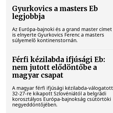
Gyurkovics a masters Eb
legjobbja
Az Európa-bajnoki és a grand master címet
is elnyerte Gyurkovics Ferenc a masters
súlyemelő kontinenstornán.
Férfi kézilabda ifjúsági Eb:
nem jutott elődöntőbe a
magyar csapat
A magyar férfi ifjúsági kézilabda-válogatot
32-27-re kikapott Szlovéniától a belgrádi
korosztályos Európa-bajnokság csütörtöki
negyeddöntőjében.