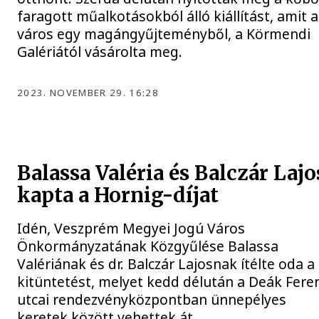
faragott műalkotásokból álló kiállítást, amit a
város egy magángyűjteményből, a Körmendi
Galériától vásárolta meg.
2023. NOVEMBER 29. 16:28
Balassa Valéria és Balczár Lajo
kapta a Hornig-díjat
Idén, Veszprém Megyei Jogú Város
Önkormányzatának Közgyűlése Balassa
Valériának és dr. Balczár Lajosnak ítélte oda a
kitüntetést, melyet kedd délután a Deák Fere
utcai rendezvényközpontban ünnepélyes
keretek között vehettek át.