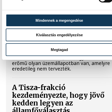
történik, ha leáll Paks?
Mártha Imre, az MVM Zrt. egykori
Mindennek a megengedése
vezérigazgatója ATV-n Rónai Egonnak
adott interjújában vázolta fel a Paksi
Atomerőmű előtt álló példátlan
Kiválasztás engedélyezése
technológiai kihívásokat. A szakember, aki
korábban éveken át felelt a hazai
Megtagad
energetikai fejlesztésekért és a paksi
blokkok működéséért, arra figyelmeztet: a
erőmű olyan üzemállapotban van, amelyre
eredetileg nem tervezték.
A Tisza-frakció
kezdeményezte, hogy jövő
kedden legyen az
államfőválasztás