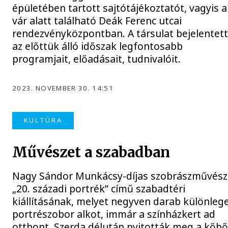
épületében tartott sajtótájékoztatót, vagyis a
vár alatt található Deák Ferenc utcai
rendezvényközpontban. A társulat bejelentet
az előttük álló időszak legfontosabb
programjait, előadásait, tudnivalóit.
2023. NOVEMBER 30. 14:51
KULTÚRA
Művészet a szabadban
Nagy Sándor Munkácsy-díjas szobrászművész
„20. századi portrék” című szabadtéri
kiállításának, melyet negyven darab különleg
portrészobor alkot, immár a színházkert ad
otthont. Szerda délután nyitották meg a kőbő