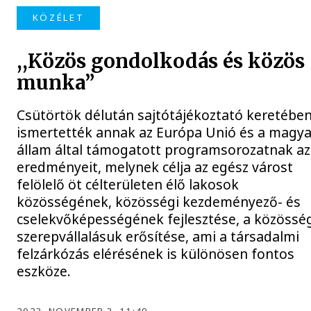
KÖZÉLET
,,Közös gondolkodás és közös
munka”
Csütörtök délután sajtótájékoztató keretébe
ismertették annak az Európa Unió és a magya
állam által támogatott programsorozatnak az
eredményeit, melynek célja az egész várost
felölelő öt célterületen élő lakosok
közösségének, közösségi kezdeményező- és
cselekvőképességének fejlesztése, a közössé
szerepvállalásuk erősítése, ami a társadalmi
felzárkózás elérésének is különösen fontos
eszköze.
2023. NOVEMBER 3. 11:49