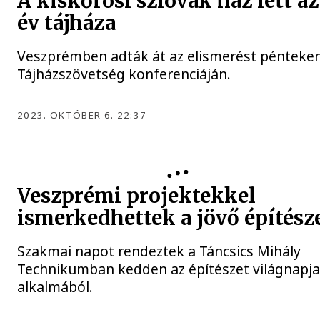
A kiskőrösi szlovák ház lett az
év tájháza
Veszprémben adták át az elismerést pénteken
Tájházszövetség konferenciáján.
2023. OKTÓBER 6. 22:37
Veszprémi projektekkel
ismerkedhettek a jövő építész
Szakmai napot rendeztek a Táncsics Mihály
Technikumban kedden az építészet világnapj
alkalmából.