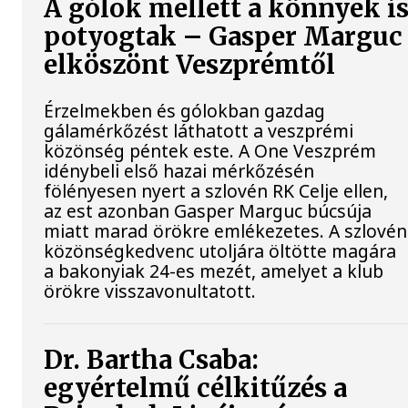
A gólok mellett a könnyek i
potyogtak – Gasper Marguc
elköszönt Veszprémtől
Érzelmekben és gólokban gazdag
gálamérkőzést láthatott a veszprémi
közönség péntek este. A One Veszprém
idénybeli első hazai mérkőzésén
fölényesen nyert a szlovén RK Celje ellen,
az est azonban Gasper Marguc búcsúja
miatt marad örökre emlékezetes. A szlovén
közönségkedvenc utoljára öltötte magára
a bakonyiak 24-es mezét, amelyet a klub
örökre visszavonultatott.
Dr. Bartha Csaba:
egyértelmű célkitűzés a