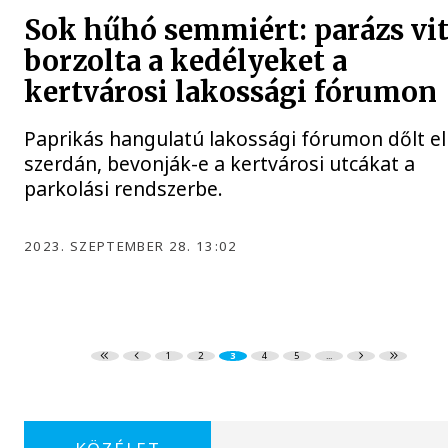
Sok hűhó semmiért: parázs vi
borzolta a kedélyeket a
kertvárosi lakossági fórumon
Paprikás hangulatú lakossági fórumon dőlt el
szerdán, bevonják-e a kertvárosi utcákat a
parkolási rendszerbe.
2023. SZEPTEMBER 28. 13:02
1
2
3
4
5
...