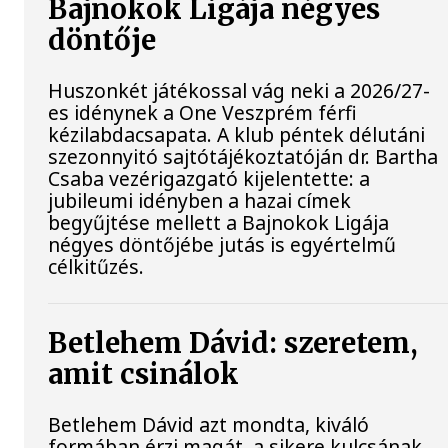
Bajnokok Ligája négyes
döntője
Huszonkét játékossal vág neki a 2026/27-
es idénynek a One Veszprém férfi
kézilabdacsapata. A klub péntek délutáni
szezonnyitó sajtótájékoztatóján dr. Bartha
Csaba vezérigazgató kijelentette: a
jubileumi idényben a hazai címek
begyűjtése mellett a Bajnokok Ligája
négyes döntőjébe jutás is egyértelmű
célkitűzés.
Betlehem Dávid: szeretem,
amit csinálok
Betlehem Dávid azt mondta, kiváló
formában érzi magát, a sikere kulcsának