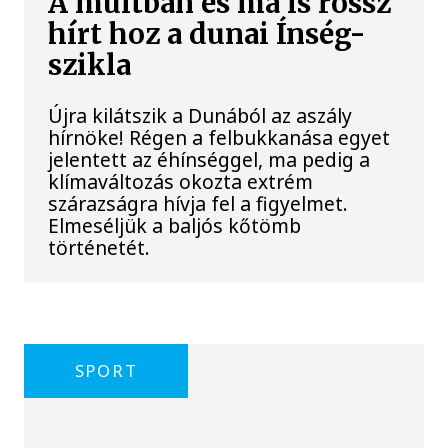
A múltban és ma is rossz
hírt hoz a dunai Ínség-
szikla
Újra kilátszik a Dunából az aszály
hírnöke! Régen a felbukkanása egyet
jelentett az éhínséggel, ma pedig a
klímaváltozás okozta extrém
szárazságra hívja fel a figyelmet.
Elmeséljük a baljós kőtömb
történetét.
SPORT