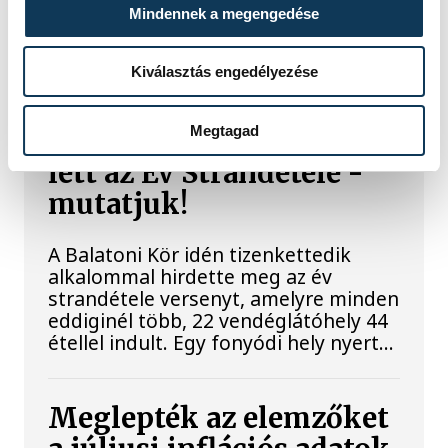
Baka Andrást, a Legfelsőbb Bíróság
Mindennek a megengedése
korábbi elnökét jelöli köztársasági
elnöknek a Tisza párt parlamenti
frakciója.
Kiválasztás engedélyezése
Megtagad
Egy furcsa halkonzerv
lett az Év Strandétele -
mutatjuk!
A Balatoni Kör idén tizenkettedik
alkalommal hirdette meg az év
strandétele versenyt, amelyre minden
eddiginél több, 22 vendéglátóhely 44
étellel indult. Egy fonyódi hely nyert...
Meglepték az elemzőket