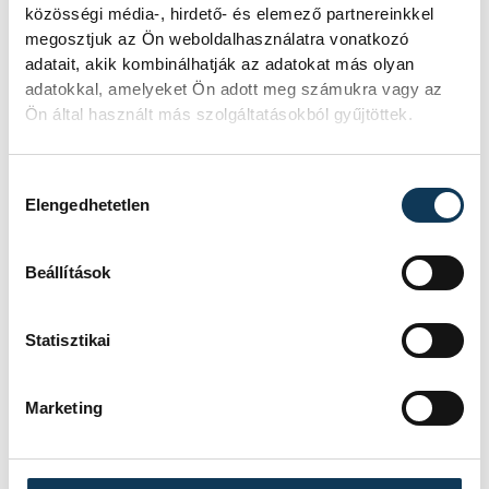
közösségi média-, hirdető- és elemező partnereinkkel
Megszelídítették a
megosztjuk az Ön weboldalhasználatra vonatkozó
sárkányokat
adatait, akik kombinálhatják az adatokat más olyan
adatokkal, amelyeket Ön adott meg számukra vagy az
A dobok ritmusára evező csapatok
Ön által használt más szolgáltatásokból gyűjtöttek.
népesítették be szombaton a Tagore
sétány előtti partszakaszt. Az Európa
Sportrégiója 2026 programsorozat
Hozzájárulás kiválasztása
Elengedhetetlen
részeként megrendezett Sárkányhajó
Kupán civil, céges, sportegyesületi és
belügyi egységek csaptak össze a
Beállítások
vízen.
Statisztikai
Baka Andrást jelöli
államfőnek a Tisza
Marketing
parlamenti frakciója