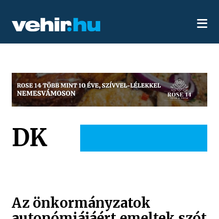
DK
Az önkormányzatok
autonómiájáért emeltek szót