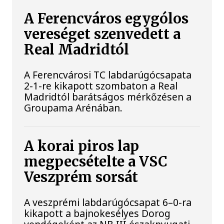
A Ferencváros egygólos
vereséget szenvedett a
Real Madridtól
A Ferencvárosi TC labdarúgócsapata
2-1-re kikapott szombaton a Real
Madridtól barátságos mérkőzésen a
Groupama Arénában.
A korai piros lap
megpecsételte a VSC
Veszprém sorsát
A veszprémi labdarúgócsapat 6–0-ra
kikapott a bajnokesélyes Dorog