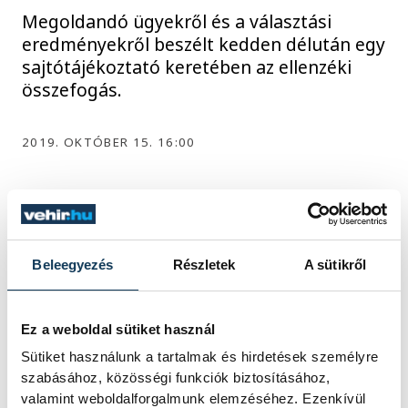
Megoldandó ügyekről és a választási
eredményekről beszélt kedden délután egy
sajtótájékoztató keretében az ellenzéki
összefogás.
2019. OKTÓBER 15. 16:00
1
2
3
Beleegyezés
Részletek
A sütikről
KÖZÉLET
Ez a weboldal sütiket használ
Sütiket használunk a tartalmak és hirdetések személyre
szabásához, közösségi funkciók biztosításához,
valamint weboldalforgalmunk elemzéséhez. Ezenkívül