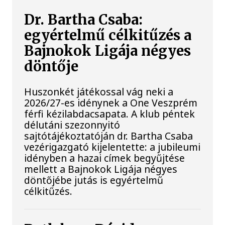
Dr. Bartha Csaba:
egyértelmű célkitűzés a
Bajnokok Ligája négyes
döntője
Huszonkét játékossal vág neki a
2026/27-es idénynek a One Veszprém
férfi kézilabdacsapata. A klub péntek
délutáni szezonnyitó
sajtótájékoztatóján dr. Bartha Csaba
vezérigazgató kijelentette: a jubileumi
idényben a hazai címek begyűjtése
mellett a Bajnokok Ligája négyes
döntőjébe jutás is egyértelmű
célkitűzés.