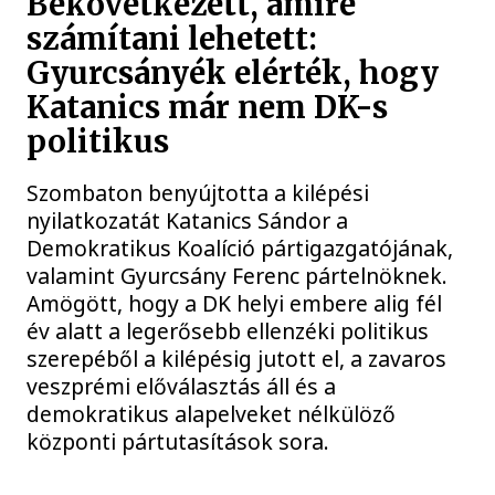
Bekövetkezett, amire
számítani lehetett:
Gyurcsányék elérték, hogy
Katanics már nem DK-s
politikus
Szombaton benyújtotta a kilépési
nyilatkozatát Katanics Sándor a
Demokratikus Koalíció pártigazgatójának,
valamint Gyurcsány Ferenc pártelnöknek.
Amögött, hogy a DK helyi embere alig fél
év alatt a legerősebb ellenzéki politikus
szerepéből a kilépésig jutott el, a zavaros
veszprémi előválasztás áll és a
demokratikus alapelveket nélkülöző
központi pártutasítások sora.