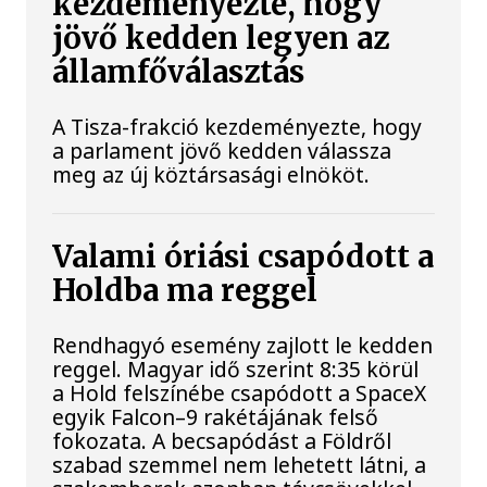
kezdeményezte, hogy
jövő kedden legyen az
államfőválasztás
A Tisza-frakció kezdeményezte, hogy
a parlament jövő kedden válassza
meg az új köztársasági elnököt.
Valami óriási csapódott a
Holdba ma reggel
Rendhagyó esemény zajlott le kedden
reggel. Magyar idő szerint 8:35 körül
a Hold felszínébe csapódott a SpaceX
egyik Falcon–9 rakétájának felső
fokozata. A becsapódást a Földről
szabad szemmel nem lehetett látni, a