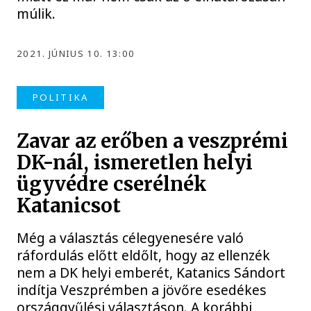
múlik.
2021. JÚNIUS 10. 13:00
POLITIKA
Zavar az erőben a veszprémi
DK-nál, ismeretlen helyi
ügyvédre cserélnék
Katanicsot
Még a választás célegyenesére való
ráfordulás előtt eldőlt, hogy az ellenzék
nem a DK helyi emberét, Katanics Sándort
indítja Veszprémben a jövőre esedékes
országgyűlési választáson. A korábbi