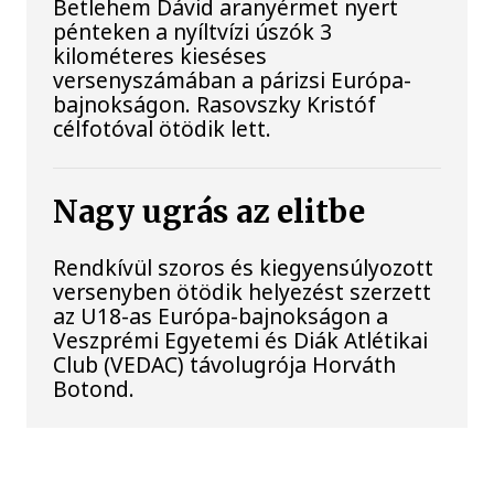
Betlehem Dávid aranyérmet nyert
pénteken a nyíltvízi úszók 3
kilométeres kieséses
versenyszámában a párizsi Európa-
bajnokságon. Rasovszky Kristóf
célfotóval ötödik lett.
Nagy ugrás az elitbe
Rendkívül szoros és kiegyensúlyozott
versenyben ötödik helyezést szerzett
az U18-as Európa-bajnokságon a
Veszprémi Egyetemi és Diák Atlétikai
Club (VEDAC) távolugrója Horváth
Botond.