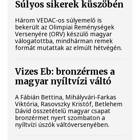
Súlyos sikerek küszöbén
Három VEDAC-os súlyemelő is
bekerült az Olimpiai Reménységek
Versenyére (ORV) készülő magyar
válogatottba, mindhárman remek
formát mutattak az elmúlt hétvégén.
Vizes Eb: bronzérmes a
magyar nyíltvízi váltó
A Fábián Bettina, Mihályvári-Farkas
Viktória, Rasovszky Kristóf, Betlehem
Dávid összetételű magyar csapat
bronzérmet nyert szombaton a
nyíltvízi úszók váltóversenyében.