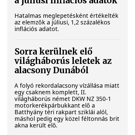
a júliusi inflációs adatok
Hatalmas meglepetésként értékelték
az elemzők a júliusi, 1,2 százalékos
inflációs adatot.
Sorra kerülnek elő
világháborús leletek az
alacsony Dunából
A folyó rekordalacsony vízállása miatt
egy csaknem komplett, II.
világháborús német DKW NZ 350-1
motorkerékpárbukkant elő a
Batthyány téri rakpart sziklái alól,
máshol pedig egy közel féltonnás brit
akna került elő.