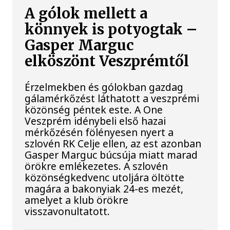
A gólok mellett a
könnyek is potyogtak –
Gasper Marguc
elköszönt Veszprémtől
Érzelmekben és gólokban gazdag
gálamérkőzést láthatott a veszprémi
közönség péntek este. A One
Veszprém idénybeli első hazai
mérkőzésén fölényesen nyert a
szlovén RK Celje ellen, az est azonban
Gasper Marguc búcsúja miatt marad
örökre emlékezetes. A szlovén
közönségkedvenc utoljára öltötte
magára a bakonyiak 24-es mezét,
amelyet a klub örökre
visszavonultatott.