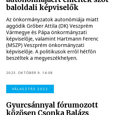
baloldali képviselők
Az önkormányzatok autonómiája miatt
aggódik Grőber Attila (DK) Veszprém
Vármegye és Pápa önkormányzati
képviselője, valamint Hartmann Ferenc
(MSZP) Veszprém önkormányzati
képviselője. A politikusok erről hétfőn
beszéltek a megyeszékhelyen.
2023. OKTÓBER 9. 14:08
VÁLASZTÁS 2022
Gyurcsánnyal fórumozott
közösen Csonka Balázs