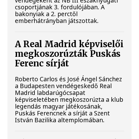
vendégeként az NB III északnyugati
csoportjának 3. fordulójában. A
bakonyiak a 2. perctől
emberhátrányban játszottak.
A Real Madrid képviselői
megkoszorúzták Puskás
Ferenc sírját
Roberto Carlos és José Ángel Sánchez
a Budapesten vendégeskedő Real
Madrid labdarúgócsapat
képviseletében megkoszorúzta a klub
legendás magyar játékosának,
Puskás Ferencnek a sírját a Szent
István Bazilika altemplomában.