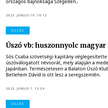
országos bajnoksága Szegeden..
2023. JÚNIUS 10. 19:12
ÚSZÁS
Úszó vb: huszonnyolc magyar
Sós Csaba szövetségi kapitány véglegesítette
úszóválogatott névsorát, mely alapján a med
Japánban. Természetesen a Balaton Úszó Klub 
Betlehem Dávid is ott lesz a seregszemlén.
2023. JÚNIUS 7. 15:39
ÚSZÁS