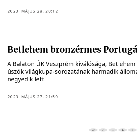
2023. MÁJUS 28. 20:12
ÚSZÁS
Betlehem bronzérmes Portugá
A Balaton ÚK Veszprém kiválósága, Betlehem 
úszók világkupa-sorozatának harmadik állomás
negyedik lett.
2023. MÁJUS 27. 21:50
...
4
5