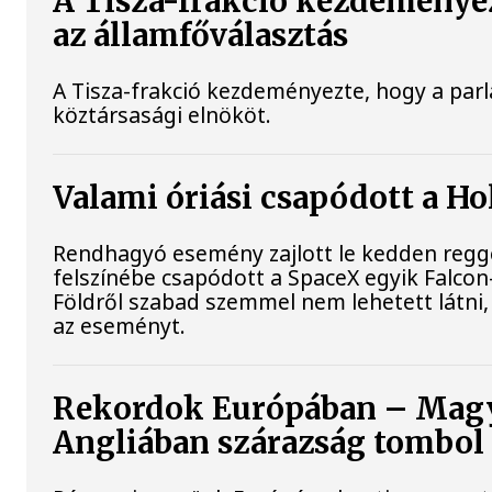
A Tisza-frakció kezdeménye
az államfőválasztás
A Tisza-frakció kezdeményezte, hogy a par
köztársasági elnököt.
Valami óriási csapódott a H
Rendhagyó esemény zajlott le kedden reggel
felszínébe csapódott a SpaceX egyik Falcon
Földről szabad szemmel nem lehetett látni
az eseményt.
Rekordok Európában – Magya
Angliában szárazság tombol