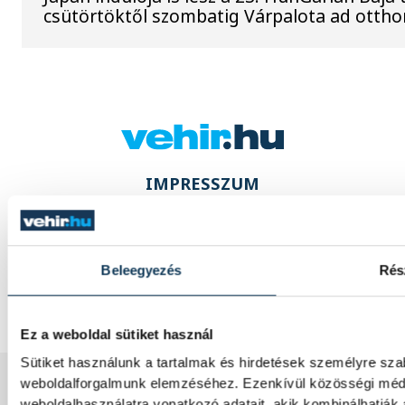
csütörtöktől szombatig Várpalota ad ottho
IMPRESSZUM
MÉDIAAJÁNLAT
JOGI NYILATKOZAT
Beleegyezés
Rés
Ez a weboldal sütiket használ
Sütiket használunk a tartalmak és hirdetések személyre sza
2008-2026 BAKONY-BALATON MÉDIA KFT.
weboldalforgalmunk elemzéséhez. Ezenkívül közösségi média
weboldalhasználatra vonatkozó adatait, akik kombinálhatják