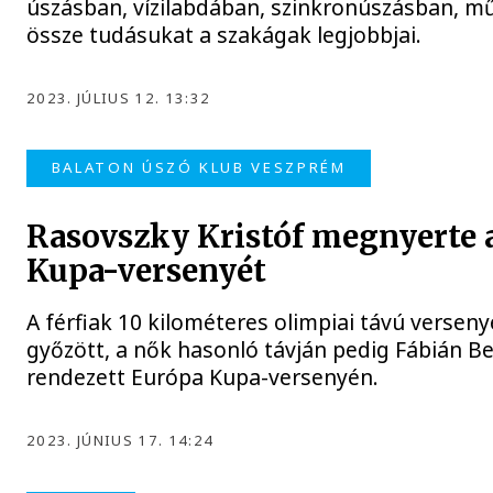
úszásban, vízilabdában, szinkronúszásban, m
össze tudásukat a szakágak legjobbjai.
2023. JÚLIUS 12. 13:32
BALATON ÚSZÓ KLUB VESZPRÉM
Rasovszky Kristóf megnyerte a
Kupa-versenyét
A férfiak 10 kilométeres olimpiai távú verse
győzött, a nők hasonló távján pedig Fábián Be
rendezett Európa Kupa-versenyén.
2023. JÚNIUS 17. 14:24