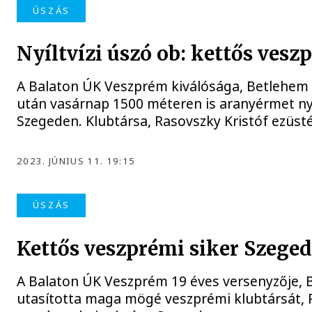
ÚSZÁS
Nyíltvízi úszó ob: kettős vesz
A Balaton ÚK Veszprém kiválósága, Betlehem 
után vasárnap 1500 méteren is aranyérmet nye
Szegeden. Klubtársa, Rasovszky Kristóf ezüsté
2023. JÚNIUS 11. 19:15
ÚSZÁS
Kettős veszprémi siker Szege
A Balaton ÚK Veszprém 19 éves versenyzője, 
utasította maga mögé veszprémi klubtársát, R