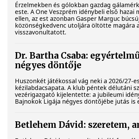
Érzelmekben és gólokban gazdag gálamérkő
este. A One Veszprém idénybeli első hazai 
ellen, az est azonban Gasper Marguc búcsú
közönségkedvenc utoljára öltötte magára a
visszavonultatott.
Dr. Bartha Csaba: egyértelmű
négyes döntője
Huszonkét játékossal vág neki a 2026/27-e
kézilabdacsapata. A klub péntek délutáni s
vezérigazgató kijelentette: a jubileumi idé
Bajnokok Ligája négyes döntőjébe jutás is 
Betlehem Dávid: szeretem, a