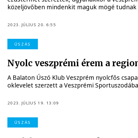
közeljövőben mindenkit maguk mögé tudnak m
2023. JÚLIUS 20. 6:55
ÚSZÁS
Nyolc veszprémi érem a region
A Balaton Úszó Klub Veszprém nyolcfős csapa
oklevelet szerzett a Veszprémi Sportuszodáb
2023. JÚLIUS 19. 13:09
ÚSZÁS