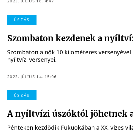
2023. JÚLIUS 16. 4:47
ÚSZÁS
Szombaton kezdenek a nyíltví
Szombaton a nők 10 kilométeres versenyével
nyíltvízi versenyei.
2023. JÚLIUS 14. 15:06
ÚSZÁS
A nyíltvízi úszóktól jöhetnek
Pénteken kezdődik Fukuokában a XX. vizes vil