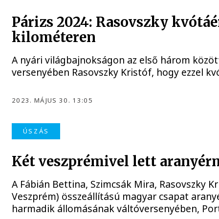
Párizs 2024: Rasovszky kvótáé
kilométeren
A nyári világbajnokságon az első három között
versenyében Rasovszky Kristóf, hogy ezzel kvó
2023. MÁJUS 30. 13:05
ÚSZÁS
Két veszprémivel lett aranyér
A Fábián Bettina, Szimcsák Mira, Rasovszky Kr
Veszprém) összeállítású magyar csapat aranyé
harmadik állomásának váltóversenyében, Por