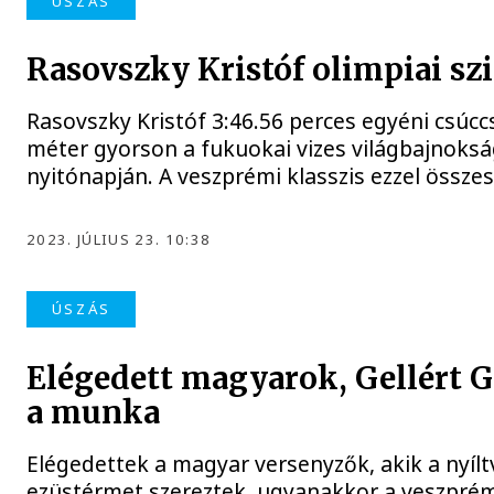
ÚSZÁS
Rasovszky Kristóf olimpiai sz
Rasovszky Kristóf 3:46.56 perces egyéni csúccsa
méter gyorson a fukuokai vizes világbajnoks
nyitónapján. A veszprémi klasszis ezzel összes
2023. JÚLIUS 23. 10:38
ÚSZÁS
Elégedett magyarok, Gellért G
a munka
Elégedettek a magyar versenyzők, akik a nyíl
ezüstérmet szereztek, ugyanakkor a veszprémi