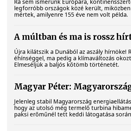
Rá sem ismerünk Európára, kontinensszert
legforróbb országok közé került, miközben 
mértek, amilyenre 155 éve nem volt példa.
A múltban és ma is rossz hír
Újra kilátszik a Dunából az aszály hírnöke!
éhínséggel, ma pedig a klímaváltozás okozta
Elmeséljük a baljós kőtömb történetét.
Magyar Péter: Magyarország 
Jelenleg stabil Magyarország energiaellát
hogy az utolsó még termelő turbina hibame
paksi erőműnél tett keddi látogatása során