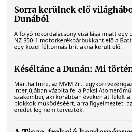
Sorra kerülnek elő világhábo
Dunából
A folyó rekordalacsony vízállása miatt eg
NZ 350-1 motorkerékpárbukkant elő a Batthy
egy közel féltonnás brit akna került elő.
Késéltánc a Dunán: Mi történ
Mártha Imre, az MVM Zrt. egykori vezériga
interjújában vázolta fel a Paksi Atomerőmű 
szakember, aki korábban éveken át felelt a 
blokkok működéséért, arra figyelmeztet: a
eredetileg nem tervezték.