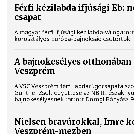
Férfi kézilabda ifjúsági Eb:
csapat
A magyar férfi ifjúsági kézilabda-válogatott
korosztályos Európa-bajnokság csütörtöki
A bajnokesélyes otthonában f
Veszprém
A VSC Veszprém férfi labdarúgócsapata szo
Gunther Zsolt együttese az NB III északny
bajnokesélyesnek tartott Dorogi Bányász F
Nielsen bravúrokkal, Imre k
Veszprém-mezben