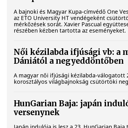
A bajnoki és Magyar Kupa-címvédő One Ves
az ETO University HT vendégeként csütörtökö
mérkőzések sorát. Xavier Pascual együttese
részében kézben tartotta az eseményeket.
Női kézilabda ifjúsági vb: a
Dániától a negyeddöntőben
A magyar női ifjúsági kézilabda-válogatott 
korosztályos világbajnokság csütörtöki ne
HunGarian Baja: japán indulój
versenynek
Japán indulója is lesz a 23. HunGarian Baj