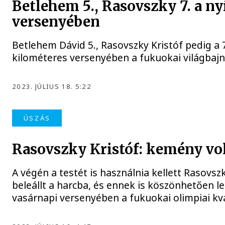
Betlehem 5., Rasovszky 7. a ny
versenyében
Betlehem Dávid 5., Rasovszky Kristóf pedig a 7.
kilométeres versenyében a fukuokai világbaj
2023. JÚLIUS 18. 5:22
ÚSZÁS
Rasovszky Kristóf: kemény vo
A végén a testét is használnia kellett Rasov
beleállt a harcba, és ennek is köszönhetően le
vasárnapi versenyében a fukuokai olimpiai kva