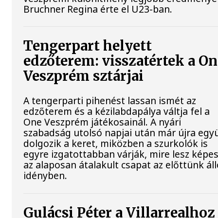
Bruchner Regina érte el U23-ban.
Tengerpart helyett
edzőterem: visszatértek a On
Veszprém sztárjai
A tengerparti pihenést lassan ismét az
edzőterem és a kézilabdapálya váltja fel a
One Veszprém játékosainál. A nyári
szabadság utolsó napjai után már újra egy
dolgozik a keret, miközben a szurkolók is
egyre izgatottabban várják, mire lesz képe
az alaposan átalakult csapat az előttünk ál
idényben.
Gulácsi Péter a Villarrealhoz