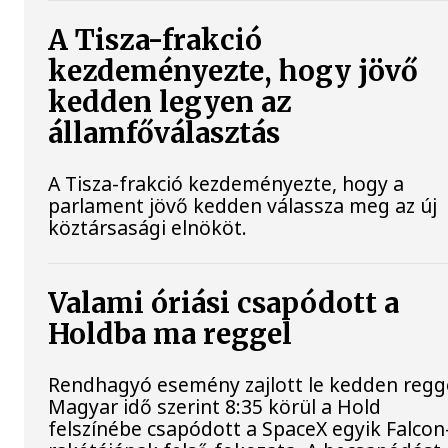
A Tisza-frakció
kezdeményezte, hogy jövő
kedden legyen az
államfőválasztás
A Tisza-frakció kezdeményezte, hogy a
parlament jövő kedden válassza meg az új
köztársasági elnököt.
Valami óriási csapódott a
Holdba ma reggel
Rendhagyó esemény zajlott le kedden regge
Magyar idő szerint 8:35 körül a Hold
felszínébe csapódott a SpaceX egyik Falcon