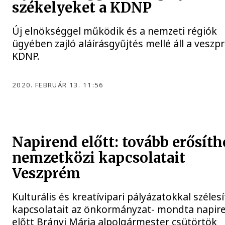
székelyeket a KDNP
Új elnökséggel működik és a nemzeti régiók
ügyében zajló aláírásgyűjtés mellé áll a veszp
KDNP.
2020. FEBRUÁR 13. 11:56
Napirend előtt: tovább erősíth
nemzetközi kapcsolatait
Veszprém
Kulturális és kreatívipari pályázatokkal széles
kapcsolatait az önkormányzat- mondta napir
előtt Brányi Mária alpolgármester csütörtök