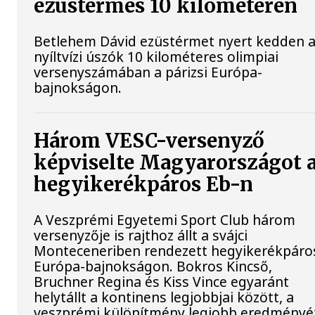
ezüstérmes 10 kilométeren
Betlehem Dávid ezüstérmet nyert kedden 
nyíltvízi úszók 10 kilométeres olimpiai
versenyszámában a párizsi Európa-
bajnokságon.
Három VESC-versenyző
képviselte Magyarországot 
hegyikerékpáros Eb-n
A Veszprémi Egyetemi Sport Club három
versenyzője is rajthoz állt a svájci
Monteceneriben rendezett hegyikerékpáro
Európa-bajnokságon. Bokros Kincső,
Bruchner Regina és Kiss Vince egyaránt
helytállt a kontinens legjobbjai között, a
veszprémi különítmény legjobb eredményé