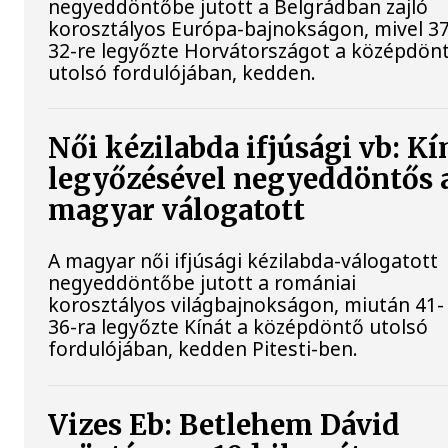
negyeddöntőbe jutott a Belgrádban zajló
korosztályos Európa-bajnokságon, mivel 37
32-re legyőzte Horvátországot a középdön
utolsó fordulójában, kedden.
Női kézilabda ifjúsági vb: Kí
legyőzésével negyeddöntős 
magyar válogatott
A magyar női ifjúsági kézilabda-válogatott
negyeddöntőbe jutott a romániai
korosztályos világbajnokságon, miután 41-
36-ra legyőzte Kínát a középdöntő utolsó
fordulójában, kedden Pitesti-ben.
Vizes Eb: Betlehem Dávid