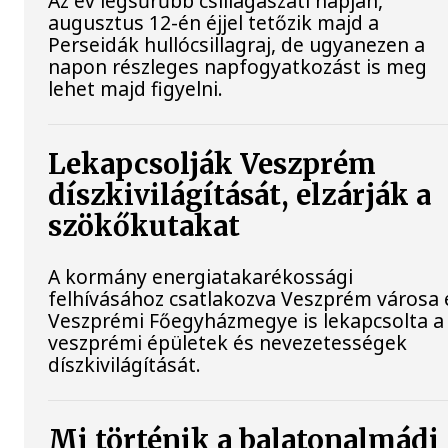
Az év legsűrűbb csillagászati napján,
augusztus 12-én éjjel tetőzik majd a
Perseidák hullócsillagraj, de ugyanezen a
napon részleges napfogyatkozást is meg
lehet majd figyelni.
Lekapcsolják Veszprém
díszkivilágítását, elzárják a
szökőkutakat
A kormány energiatakarékossági
felhívásához csatlakozva Veszprém városa 
Veszprémi Főegyházmegye is lekapcsolta a
veszprémi épületek és nevezetességek
díszkivilágítását.
Mi történik a balatonalmádi