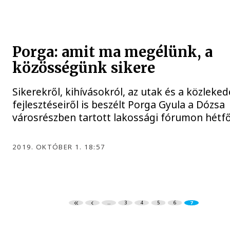
Porga: amit ma megélünk, a
közösségünk sikere
Sikerekről, kihívásokról, az utak és a közleke
fejlesztéseiről is beszélt Porga Gyula a Dózsa
városrészben tartott lakossági fórumon hétf
2019. OKTÓBER 1. 18:57
...
3
4
5
6
7