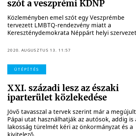
szót a veszprémi KDNP
Közleményben emel szót egy Veszprémbe
tervezett LMBTQ-rendezvény miatt a
Kereszténydemokrata Néppárt helyi szervezet
2020. AUGUSZTUS 13. 11:57
ÚTÉPÍTÉS
XXI. századi lesz az északi
iparterület közlekedése
Jövő tavasszal a tervek szerint már a megújul
Pápai utat használhatják az autósok, addig is 
lakosság türelmét kéri az önkormányzat és a
kivitelező.