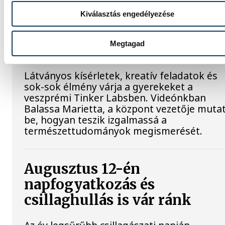
Kiválasztás engedélyezése
Játék közben fedezik fel a
tudomány világát a veszpré
Megtagad
gyerekek
Látványos kísérletek, kreatív feladatok és
sok-sok élmény várja a gyerekeket a
veszprémi Tinker Labsben. Videónkban
Balassa Marietta, a központ vezetője mutat
be, hogyan teszik izgalmassá a
természettudományok megismerését.
Augusztus 12-én
napfogyatkozás és
csillaghullás is vár ránk