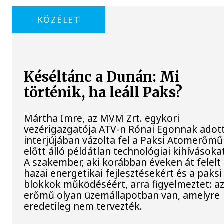
KÖZÉLET
Késéltánc a Dunán: Mi
történik, ha leáll Paks?
Mártha Imre, az MVM Zrt. egykori
vezérigazgatója ATV-n Rónai Egonnak adot
interjújában vázolta fel a Paksi Atomerőmű
előtt álló példátlan technológiai kihívásoka
A szakember, aki korábban éveken át felelt
hazai energetikai fejlesztésekért és a paksi
blokkok működéséért, arra figyelmeztet: a
erőmű olyan üzemállapotban van, amelyre
eredetileg nem tervezték.