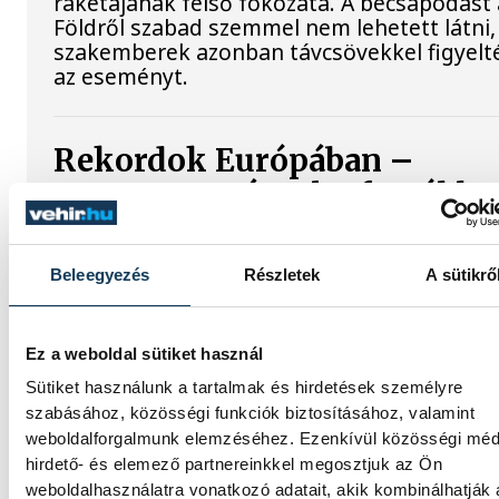
rakétájának felső fokozata. A becsapódást 
Földről szabad szemmel nem lehetett látni,
szakemberek azonban távcsövekkel figyelt
az eseményt.
Rekordok Európában –
Magyarország a legforróbb,
Angliában szárazság tombol
Beleegyezés
Részletek
A sütikrő
Rá sem ismerünk Európára, kontinensszert
rekordokat dönt a hőség. Magyarország a
legforróbb országok közé került, miközben
Ez a weboldal sütiket használ
Egyesült Királyságban olyan száraz júliust
mértek, amilyenre 155 éve nem volt példa.
Sütiket használunk a tartalmak és hirdetések személyre
szabásához, közösségi funkciók biztosításához, valamint
weboldalforgalmunk elemzéséhez. Ezenkívül közösségi méd
A múltban és ma is rossz hír
hirdető- és elemező partnereinkkel megosztjuk az Ön
weboldalhasználatra vonatkozó adatait, akik kombinálhatják