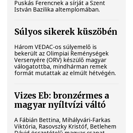
Puskás Ferencnek a sírját a Szent
István Bazilika altemplomában.
Súlyos sikerek küszöbén
Három VEDAC-os súlyemelő is
bekerült az Olimpiai Reménységek
Versenyére (ORV) készülő magyar
válogatottba, mindhárman remek
formát mutattak az elmúlt hétvégén.
Vizes Eb: bronzérmes a
magyar nyíltvízi váltó
A Fábián Bettina, Mihályvári-Farkas
Viktória, Rasovszky Kristóf, Betlehem
Dávid összetételű magyar csapat