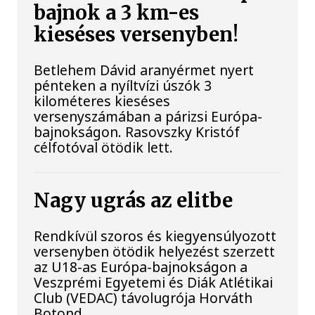
bajnok a 3 km-es
kieséses versenyben!
Betlehem Dávid aranyérmet nyert
pénteken a nyíltvízi úszók 3
kilométeres kieséses
versenyszámában a párizsi Európa-
bajnokságon. Rasovszky Kristóf
célfotóval ötödik lett.
Nagy ugrás az elitbe
Rendkívül szoros és kiegyensúlyozott
versenyben ötödik helyezést szerzett
az U18-as Európa-bajnokságon a
Veszprémi Egyetemi és Diák Atlétikai
Club (VEDAC) távolugrója Horváth
Botond.