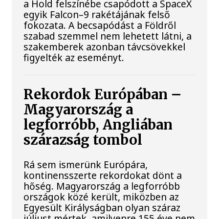
a Hold felszínébe csapódott a SpaceX
egyik Falcon–9 rakétájának felső
fokozata. A becsapódást a Földről
szabad szemmel nem lehetett látni, a
szakemberek azonban távcsövekkel
figyelték az eseményt.
Rekordok Európában –
Magyarország a
legforróbb, Angliában
szárazság tombol
Rá sem ismerünk Európára,
kontinensszerte rekordokat dönt a
hőség. Magyarország a legforróbb
országok közé került, miközben az
Egyesült Királyságban olyan száraz
júliust mértek, amilyenre 155 éve nem