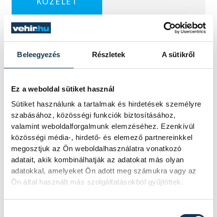
KÖZÉLET
Megszelídítették a
Beleegyezés
Részletek
A sütikről
sárkányokat
Ez a weboldal sütiket használ
A dobok ritmusára evező csapatok
Sütiket használunk a tartalmak és hirdetések személyre
népesítették be szombaton a Tagore
szabásához, közösségi funkciók biztosításához,
sétány előtti partszakaszt. Az Európa
Sportrégiója 2026 programsorozat
valamint weboldalforgalmunk elemzéséhez. Ezenkívül
részeként megrendezett Sárkányhajó
közösségi média-, hirdető- és elemező partnereinkkel
Kupán civil, céges, sportegyesületi és
megosztjuk az Ön weboldalhasználatra vonatkozó
belügyi egységek csaptak össze a
adatait, akik kombinálhatják az adatokat más olyan
vízen.
adatokkal, amelyeket Ön adott meg számukra vagy az
Ön által használt más szolgáltatásokból gyűjtöttek.
Baka Andrást jelöli
Hozzájárulás kiválasztása