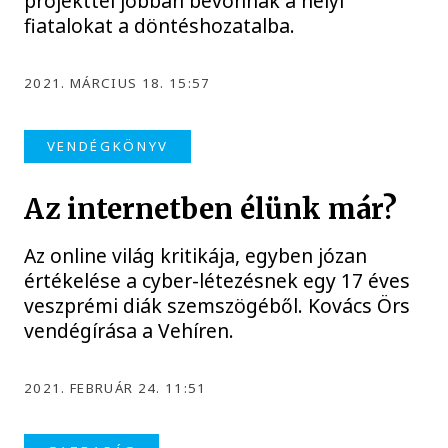
projekttel jobban bevonnák a helyi
fiatalokat a döntéshozatalba.
2021. MÁRCIUS 18. 15:57
VENDÉGKÖNYV
Az internetben élünk már?
Az online világ kritikája, egyben józan
értékelése a cyber-létezésnek egy 17 éves
veszprémi diák szemszögéből. Kovács Örs
vendégírása a Vehíren.
2021. FEBRUÁR 24. 11:51