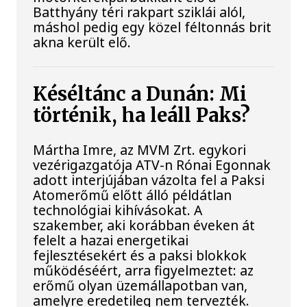
Batthyány téri rakpart sziklái alól,
máshol pedig egy közel féltonnás brit
akna került elő.
Késéltánc a Dunán: Mi
történik, ha leáll Paks?
Mártha Imre, az MVM Zrt. egykori
vezérigazgatója ATV-n Rónai Egonnak
adott interjújában vázolta fel a Paksi
Atomerőmű előtt álló példátlan
technológiai kihívásokat. A
szakember, aki korábban éveken át
felelt a hazai energetikai
fejlesztésekért és a paksi blokkok
működéséért, arra figyelmeztet: az
erőmű olyan üzemállapotban van,
amelyre eredetileg nem tervezték.