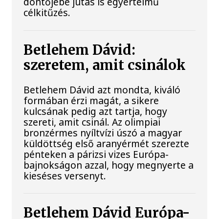
döntőjébe jutás is egyértelmű
célkitűzés.
Betlehem Dávid:
szeretem, amit csinálok
Betlehem Dávid azt mondta, kiváló
formában érzi magát, a sikere
kulcsának pedig azt tartja, hogy
szereti, amit csinál. Az olimpiai
bronzérmes nyíltvízi úszó a magyar
küldöttség első aranyérmét szerezte
pénteken a párizsi vizes Európa-
bajnokságon azzal, hogy megnyerte a
kieséses versenyt.
Betlehem Dávid Európa-