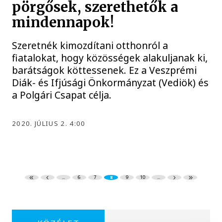
pörgősek, szerethetők a
mindennapok!
Szeretnék kimozdítani otthonról a
fiatalokat, hogy közösségek alakuljanak ki,
barátságok köttessenek. Ez a Veszprémi
Diák- és Ifjúsági Önkormányzat (Vediök) és
a Polgári Csapat célja.
2020. JÚLIUS 2. 4:00
...
6
7
8
9
10
...