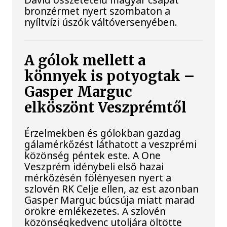
bronzérmet nyert szombaton a
nyíltvízi úszók váltóversenyében.
A gólok mellett a
könnyek is potyogtak –
Gasper Marguc
elköszönt Veszprémtől
Érzelmekben és gólokban gazdag
gálamérkőzést láthatott a veszprémi
közönség péntek este. A One
Veszprém idénybeli első hazai
mérkőzésén fölényesen nyert a
szlovén RK Celje ellen, az est azonban
Gasper Marguc búcsúja miatt marad
örökre emlékezetes. A szlovén
közönségkedvenc utoljára öltötte