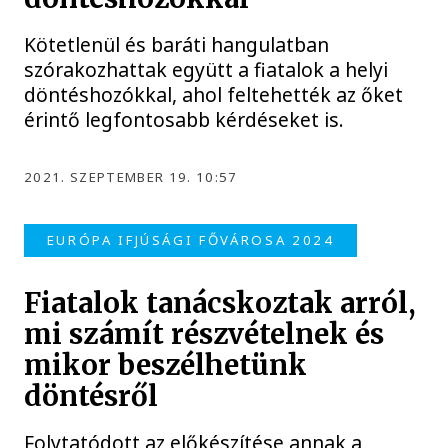
Kötetlenül és baráti hangulatban
szórakozhattak együtt a fiatalok a helyi
döntéshozókkal, ahol feltehették az őket
érintő legfontosabb kérdéseket is.
2021. SZEPTEMBER 19. 10:57
EURÓPA IFJÚSÁGI FŐVÁROSA 2024
Fiatalok tanácskoztak arról,
mi számít részvételnek és
mikor beszélhetünk
döntésről
Folytatódott az előkészítése annak a