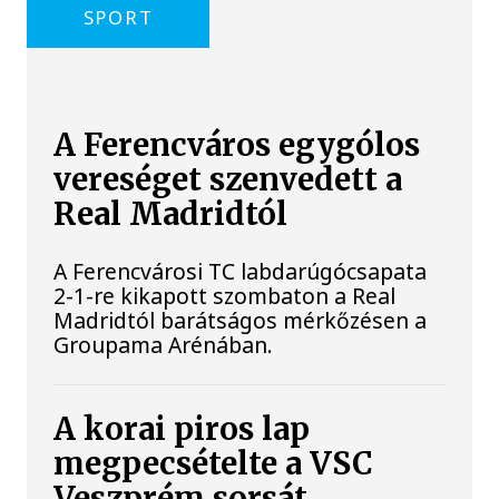
SPORT
A Ferencváros egygólos
vereséget szenvedett a
Real Madridtól
A Ferencvárosi TC labdarúgócsapata
2-1-re kikapott szombaton a Real
Madridtól barátságos mérkőzésen a
Groupama Arénában.
A korai piros lap
megpecsételte a VSC
Veszprém sorsát