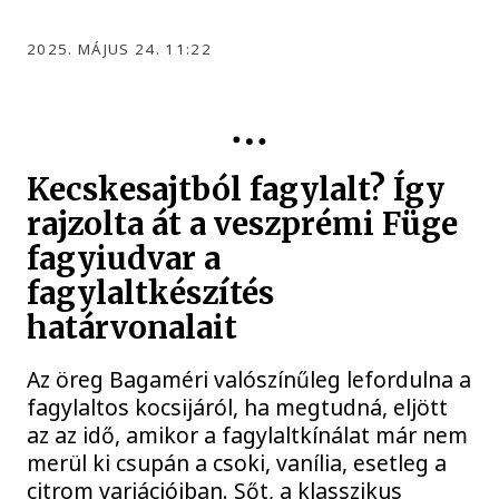
2025. MÁJUS 24. 11:22
GASZTRONÓMIA
Kecskesajtból fagylalt? Így
rajzolta át a veszprémi Füge
fagyiudvar a
fagylaltkészítés
határvonalait
Az öreg Bagaméri valószínűleg lefordulna a
fagylaltos kocsijáról, ha megtudná, eljött
az az idő, amikor a fagylaltkínálat már nem
merül ki csupán a csoki, vanília, esetleg a
citrom variációiban. Sőt, a klasszikus