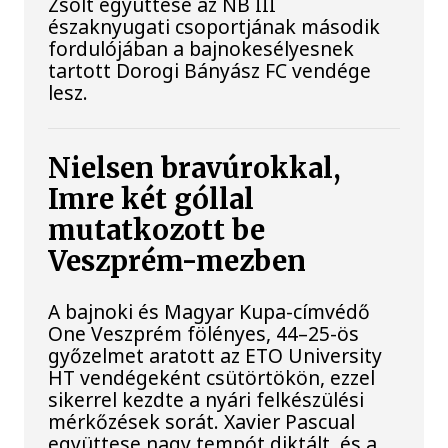
Zsolt együttese az NB III
északnyugati csoportjának második
fordulójában a bajnokesélyesnek
tartott Dorogi Bányász FC vendége
lesz.
Nielsen bravúrokkal,
Imre két góllal
mutatkozott be
Veszprém-mezben
A bajnoki és Magyar Kupa-címvédő
One Veszprém fölényes, 44–25-ös
győzelmet aratott az ETO University
HT vendégeként csütörtökön, ezzel
sikerrel kezdte a nyári felkészülési
mérkőzések sorát. Xavier Pascual
együttese nagy tempót diktált, és a