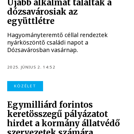
Újabb alkalmat találtak a
dózsavárosiak az
együttlétre
Hagyományteremtő céllal rendeztek
nyárköszöntő családi napot a
Dózsavárosban vasárnap.
2025. JÚNIUS 2. 14:52
KÖZÉLET
Egymilliárd forintos
keretösszegű pályázatot
hirdet a kormány állatvédő
szervezetek számára