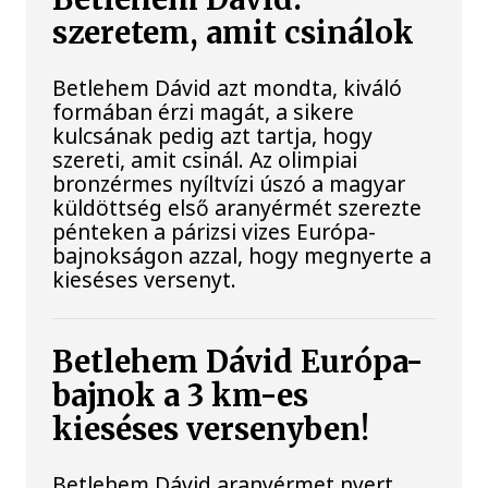
szeretem, amit csinálok
Betlehem Dávid azt mondta, kiváló
formában érzi magát, a sikere
kulcsának pedig azt tartja, hogy
szereti, amit csinál. Az olimpiai
bronzérmes nyíltvízi úszó a magyar
küldöttség első aranyérmét szerezte
pénteken a párizsi vizes Európa-
bajnokságon azzal, hogy megnyerte a
kieséses versenyt.
Betlehem Dávid Európa-
bajnok a 3 km-es
kieséses versenyben!
Betlehem Dávid aranyérmet nyert