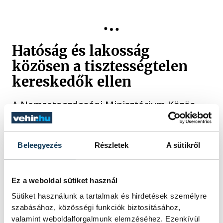
Hatóság és lakosság
közösen a tisztességtelen
kereskedők ellen
A Nemzetgazdasági Minisztérium Közös
ügyünk a fogyasztóvédelem címmel
indított online konzultációt, hogy a
lakossággal közösen derítsék fel minél
Beleegyezés
Részletek
A sütikről
hatékonyabban a tisztességtelen
eljárásokat és a kereskedelemben
tapasztalható csalásokat. A minisztérium
Ez a weboldal sütiket használ
szóvivője a konzultáció kiértékelése után
Sütiket használunk a tartalmak és hirdetések személyre
szigorúbb szabályozást ígért.
szabásához, közösségi funkciók biztosításához,
valamint weboldalforgalmunk elemzéséhez. Ezenkívül