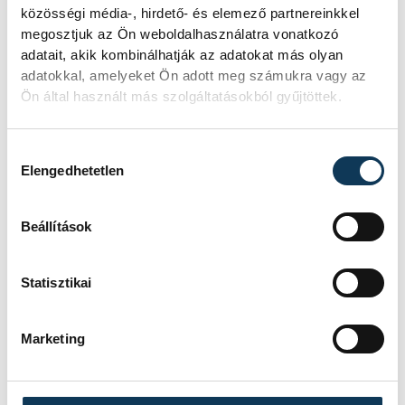
közösségi média-, hirdető- és elemező partnereinkkel
2025. MÁJUS 16. 17:15
megosztjuk az Ön weboldalhasználatra vonatkozó
adatait, akik kombinálhatják az adatokat más olyan
adatokkal, amelyeket Ön adott meg számukra vagy az
Ön által használt más szolgáltatásokból gyűjtöttek.
1
2
3
4
5
Hozzájárulás kiválasztása
Elengedhetetlen
KÖZÉLET
Beállítások
Statisztikai
Egy furcsa halkonzerv
lett az Év Strandétele -
Marketing
mutatjuk!