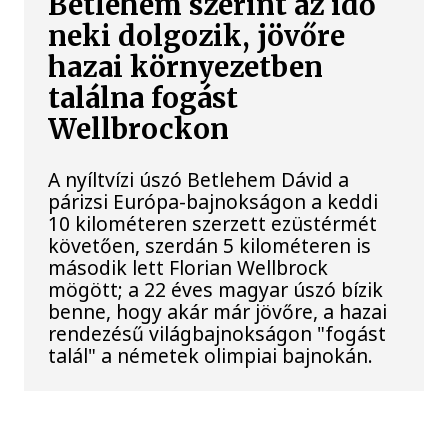
Betlehem szerint az idő
neki dolgozik, jövőre
hazai környezetben
találna fogást
Wellbrockon
A nyíltvízi úszó Betlehem Dávid a
párizsi Európa-bajnokságon a keddi
10 kilométeren szerzett ezüstérmét
követően, szerdán 5 kilométeren is
második lett Florian Wellbrock
mögött; a 22 éves magyar úszó bízik
benne, hogy akár már jövőre, a hazai
rendezésű világbajnokságon "fogást
talál" a németek olimpiai bajnokán.