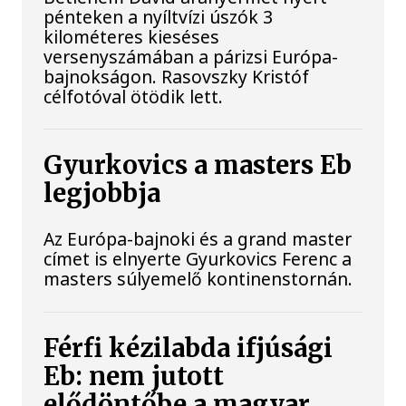
pénteken a nyíltvízi úszók 3
kilométeres kieséses
versenyszámában a párizsi Európa-
bajnokságon. Rasovszky Kristóf
célfotóval ötödik lett.
Gyurkovics a masters Eb
legjobbja
Az Európa-bajnoki és a grand master
címet is elnyerte Gyurkovics Ferenc a
masters súlyemelő kontinenstornán.
Férfi kézilabda ifjúsági
Eb: nem jutott
elődöntőbe a magyar