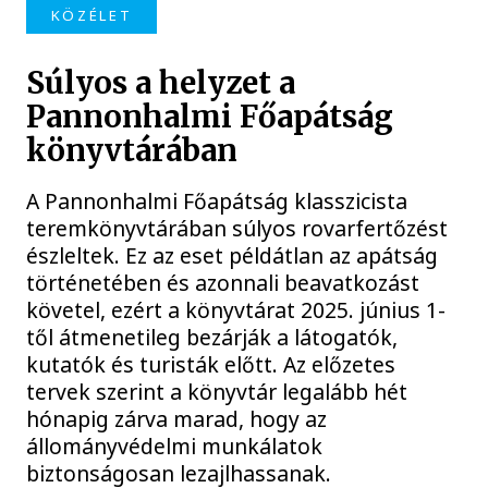
KÖZÉLET
Súlyos a helyzet a
Pannonhalmi Főapátság
könyvtárában
A Pannonhalmi Főapátság klasszicista
teremkönyvtárában súlyos rovarfertőzést
észleltek. Ez az eset példátlan az apátság
történetében és azonnali beavatkozást
követel, ezért a könyvtárat 2025. június 1-
től átmenetileg bezárják a látogatók,
kutatók és turisták előtt. Az előzetes
tervek szerint a könyvtár legalább hét
hónapig zárva marad, hogy az
állományvédelmi munkálatok
biztonságosan lezajlhassanak.