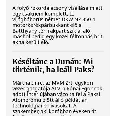
A folyó rekordalacsony vízállása miatt
egy csaknem komplett, II.
világháborús német DKW NZ 350-1
motorkerékpárbukkant elő a
Batthyány téri rakpart sziklái alól,
máshol pedig egy közel féltonnás brit
akna került elő.
Késéltánc a Dunán: Mi
történik, ha leáll Paks?
Mártha Imre, az MVM Zrt. egykori
vezérigazgatója ATV-n Rónai Egonnak
adott interjújában vázolta fel a Paksi
Atomerőmű előtt álló példátlan
technológiai kihívásokat. A
szakember, aki korábban éveken át