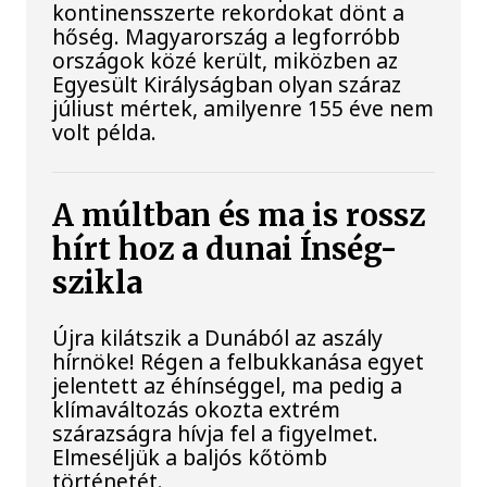
kontinensszerte rekordokat dönt a
hőség. Magyarország a legforróbb
országok közé került, miközben az
Egyesült Királyságban olyan száraz
júliust mértek, amilyenre 155 éve nem
volt példa.
A múltban és ma is rossz
hírt hoz a dunai Ínség-
szikla
Újra kilátszik a Dunából az aszály
hírnöke! Régen a felbukkanása egyet
jelentett az éhínséggel, ma pedig a
klímaváltozás okozta extrém
szárazságra hívja fel a figyelmet.
Elmeséljük a baljós kőtömb
történetét.