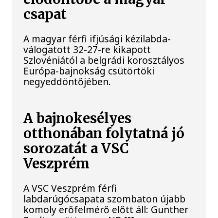
csapat
A magyar férfi ifjúsági kézilabda-
válogatott 32-27-re kikapott
Szlovéniától a belgrádi korosztályos
Európa-bajnokság csütörtöki
negyeddöntőjében.
A bajnokesélyes
otthonában folytatná jó
sorozatát a VSC
Veszprém
A VSC Veszprém férfi
labdarúgócsapata szombaton újabb
komoly erőfelmérő előtt áll: Gunther