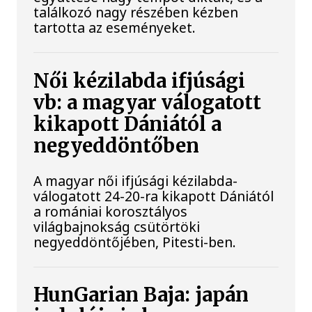
találkozó nagy részében kézben
tartotta az eseményeket.
Női kézilabda ifjúsági
vb: a magyar válogatott
kikapott Dániától a
negyeddöntőben
A magyar női ifjúsági kézilabda-
válogatott 24-20-ra kikapott Dániától
a romániai korosztályos
világbajnokság csütörtöki
negyeddöntőjében, Pitesti-ben.
HunGarian Baja: japán