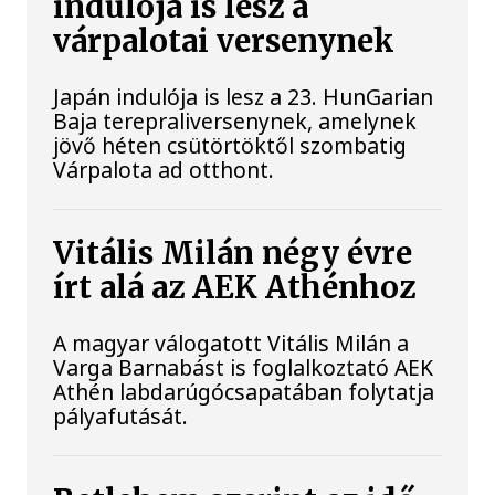
indulója is lesz a
várpalotai versenynek
Japán indulója is lesz a 23. HunGarian
Baja terepraliversenynek, amelynek
jövő héten csütörtöktől szombatig
Várpalota ad otthont.
Vitális Milán négy évre
írt alá az AEK Athénhoz
A magyar válogatott Vitális Milán a
Varga Barnabást is foglalkoztató AEK
Athén labdarúgócsapatában folytatja
pályafutását.