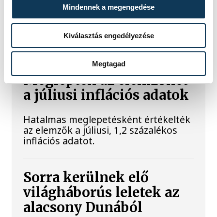
A Balatoni Kör idén tizenkettedik
Mindennek a megengedése
alkalommal hirdette meg az év
strandétele versenyt, amelyre minden
eddiginél több, 22 vendéglátóhely 44
Kiválasztás engedélyezése
étellel indult. Egy fonyódi hely nyert...
Megtagad
Meglepték az elemzőket
a júliusi inflációs adatok
Hatalmas meglepetésként értékelték
az elemzők a júliusi, 1,2 százalékos
inflációs adatot.
Sorra kerülnek elő
világháborús leletek az
alacsony Dunából