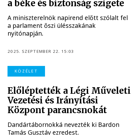
a béke és biztonság szigete
A miniszterelnök napirend előtt szólalt fel
a parlament őszi ülésszakának
nyitónapján.
2025. SZEPTEMBER 22. 15:03
KÖZÉLET
Előléptették a Légi Műveleti
Vezetési és Irányítási
Központ parancsnokát
Dandártábornokká nevezték ki Bardon
Tamás Gusztáv ezredest.