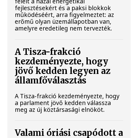
felelt a hazai energetikai
fejlesztésekért és a paksi blokkok
működéséért, arra figyelmeztet: az
erőmű olyan üzemállapotban van,
amelyre eredetileg nem tervezték.
A Tisza-frakció
kezdeményezte, hogy
jövő kedden legyen az
államfőválasztás
A Tisza-frakció kezdeményezte, hogy
a parlament jövő kedden válassza
meg az új köztársasági elnököt.
Valami óriási csapódott a