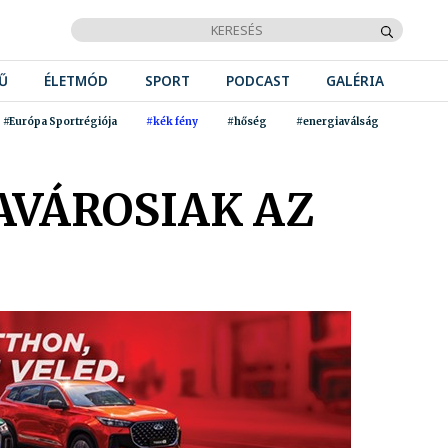
Ű
ÉLETMÓD
SPORT
PODCAST
GALÉRIA
#Európa Sportrégiója
#kék fény
#hőség
#energiaválság
AVÁROSIAK AZ