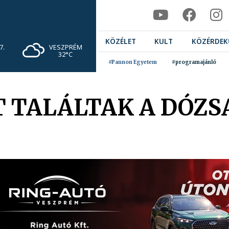
KÖZÉLET
KULT
KÖZÉRDEK
VESZPRÉM
7.
32°C
#Pannon Egyetem
#programajánló
 TALÁLTAK A DÓZS