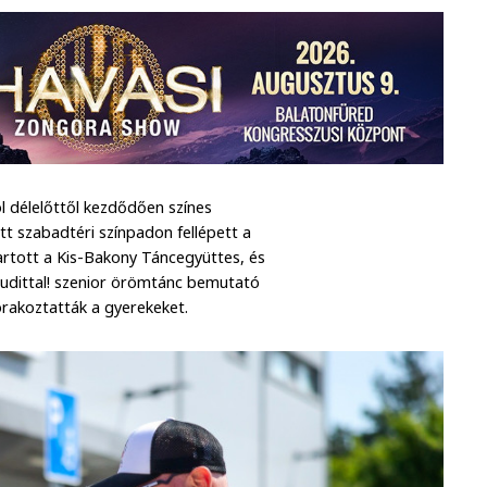
ol délelőttől kezdődően színes
ott szabadtéri színpadon fellépett a
artott a Kis-Bakony Táncegyüttes, és
 Judittal! szenior örömtánc bemutató
órakoztatták a gyerekeket.