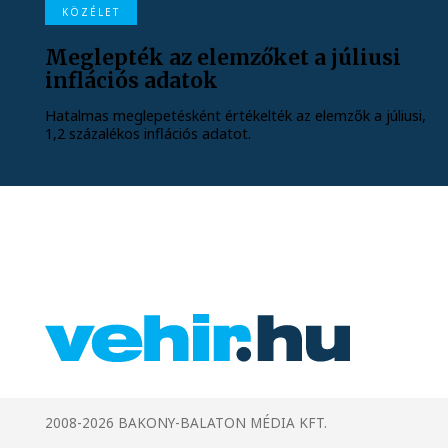
KÖZÉLET
Meglepték az elemzőket a júliusi
inflációs adatok
Hatalmas meglepetésként értékelték az elemzők a júliusi,
1,2 százalékos inflációs adatot.
2008-2026 BAKONY-BALATON MÉDIA KFT.