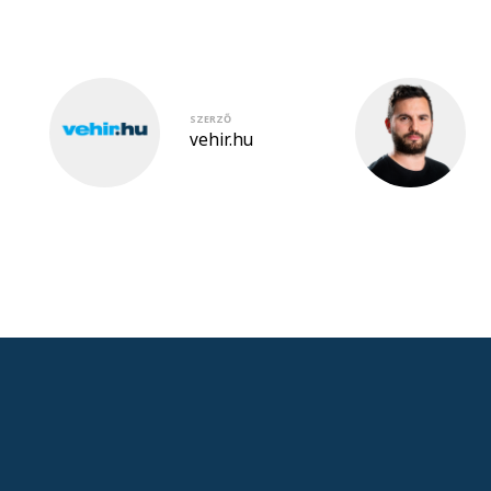
SZERZŐ
vehir.hu