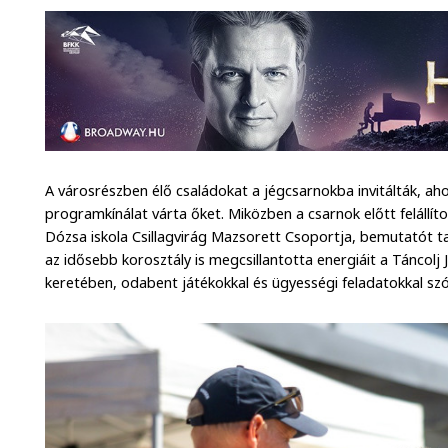
A városrészben élő családokat a jégcsarnokba invitálták, ah
programkínálat várta őket. Miközben a csarnok előtt felállít
Dózsa iskola Csillagvirág Mazsorett Csoportja, bemutatót t
az idősebb korosztály is megcsillantotta energiáit a Táncolj
keretében, odabent játékokkal és ügyességi feladatokkal sz