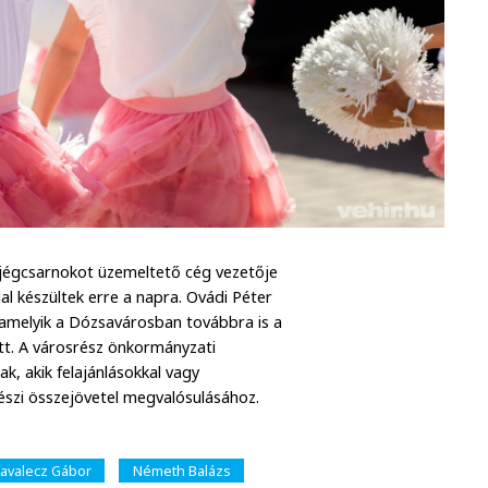
 jégcsarnokot üzemeltető cég vezetője
al készültek erre a napra. Ovádi Péter
, amelyik a Dózsavárosban továbbra is a
ett. A városrész önkormányzati
, akik felajánlásokkal vagy
észi összejövetel megvalósulásához.
avalecz Gábor
Németh Balázs