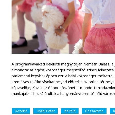
A programkavalkád délelőtti megnyitóján Németh Balázs, a
elmondta: az egész közösséget megszólító színes felhozatall
parlamenti képviseli éppen ezt: a helyi közösséget méltatta
személyes találkozásokat helyezi előtérbe az online tér hely
képviselője, Kavalecz Gábor köszönetet mondott mindazoknak
munkájukkal hozzájárultak a hagyományteremtő célú városr
közélet
Ovádi Péter
belföld
Dózsaváros
K