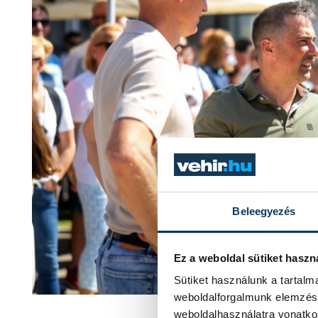
Beleegyezés
Ez a weboldal sütiket haszn
Sütiket használunk a tartal
weboldalforgalmunk elemzésé
Kavalecz Gábor, Ovád
weboldalhasználatra vonatko