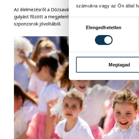
számukra vagy az Ön által ha
Az élelmezésről a Dózsavárosi Baráti Kör gondoskodott: a vá
gulyást főzött a megjelenteknek, a nap pedig ajándéksorsol
Hozzájárulás kiválasztása
szponzorok jóvoltából.
Elengedhetetlen
Megtagad