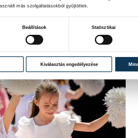
sznált más szolgáltatásokból gyűjtöttek.
rosrész civil szervezete száz adag
ással zárult a rendezvényt támogató
Beállítások
Statisztikai
Kiválasztás engedélyezése
Min