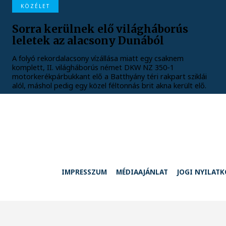
KÖZÉLET
Sorra kerülnek elő világháborús
leletek az alacsony Dunából
A folyó rekordalacsony vízállása miatt egy csaknem
komplett, II. világháborús német DKW NZ 350-1
motorkerékpárbukkant elő a Batthyány téri rakpart sziklái
alól, máshol pedig egy közel féltonnás brit akna került elő.
IMPRESSZUM
MÉDIAAJÁNLAT
JOGI NYILAT