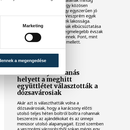
A dózsavárosiak mindig találnak mindig
találnak alkalmat arra, hogy közösen
ünnepeljenek valamit, vagy egyszerűen jó
hangulatban találkozzon Veszprém egyik
legnagyobb városrészének lakossága.
Marketing
Olykor a nyár végével annak elbúcsúztatása
miatt, de két éve már a legmelegebb évszak
beköszöntekor is összejönnek. Pont, mint
szombaton a jégcsarnok mellett.
DÓZSAVÁROS
dennek a megengedése
Karácsonyi rohanás
helyett a meghitt
együttlétet választották a
dózsavárosiak
Akár azt is választhatták volna a
dózsavárosiak, hogy a karácsony előtti
utolsó teljes héten boltról boltra rohannak
beszerezni az ajándékokat és az ünnepi
menüsor utolsó alapanyagait. Ezzel szemben
a veszprémi városrészből sokan mégis egy