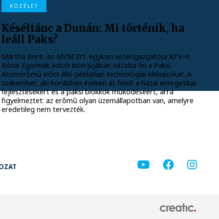
KÖZÉLET
Késéltánc a Dunán: Mi történik, ha
leáll Paks?
Mártha Imre, az MVM Zrt. egykori vezérigazgatója ATV-n
Rónai Egonnak adott interjújában vázolta fel a Paksi
Atomerőmű előtt álló példátlan technológiai kihívásokat. A
szakember, aki korábban éveken át felelt a hazai energetikai
fejlesztésekért és a paksi blokkok működéséért, arra
figyelmeztet: az erőmű olyan üzemállapotban van, amelyre
eredetileg nem tervezték.
KOZAT