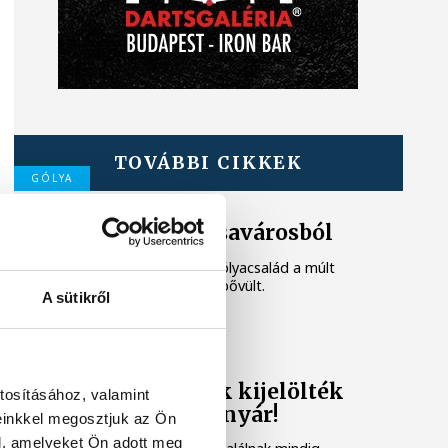
TOVÁBBI CIKKEK
GÓLYA
Gólyahír a Dózsavárosból
A jól ismert veszprémi gólyacsalád a múlt
héten új családtagokkal bővült.
A sütikről
DÓZSAVÁROS
A dózsavárosiak kijelölték
tosításához, valamint
az utat: irány a nyár!
einkkel megosztjuk az Ön
l, amelyeket Ön adott meg