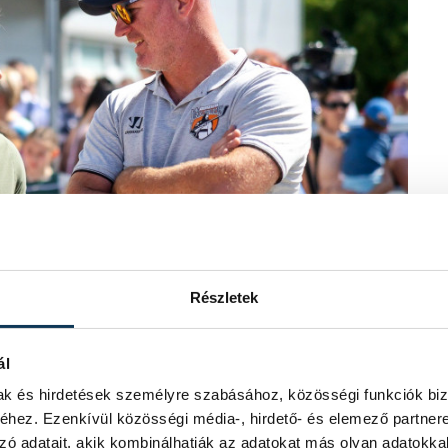
Részletek
ál
mak és hirdetések személyre szabásához, közösségi funkciók biz
hez. Ezenkívül közösségi média-, hirdető- és elemező partner
i Péter, Németh Balázs
zó adatait, akik kombinálhatják az adatokat más olyan adatokka