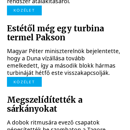
rendszer átalakításáról.
KÖZÉLET
Estétől még egy turbina
termel Pakson
Magyar Péter miniszterelnök bejelentette,
hogy a Duna vízállása tovább
emelkedett, így a második blokk hármas
turbináját hétfő este visszakapcsolják.
KÖZÉLET
Megszelídítették a
sárkányokat
A dobok ritmusára evező csapatok
népesítették be szombaton a Tagore