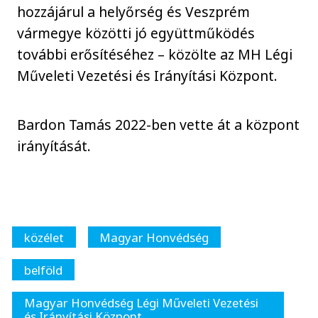
hozzájárul a helyőrség és Veszprém
vármegye közötti jó együttműködés
további erősítéséhez – közölte az MH Légi
Műveleti Vezetési és Irányítási Központ.
Bardon Tamás 2022-ben vette át a központ
irányítását.
közélet
Magyar Honvédség
belföld
Magyar Honvédség Légi Műveleti Vezetési
és Irányítási Központ