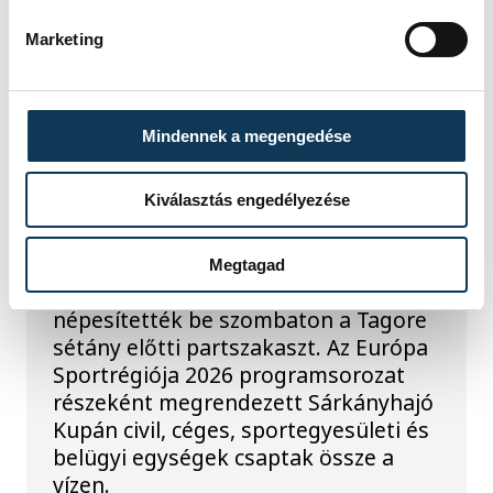
blokk hármas turbináját hétfő este
Marketing
visszakapcsolják.
KÖZÉLET
Mindennek a megengedése
Megszelídítették a
Kiválasztás engedélyezése
sárkányokat
Megtagad
A dobok ritmusára evező csapatok
népesítették be szombaton a Tagore
sétány előtti partszakaszt. Az Európa
Sportrégiója 2026 programsorozat
részeként megrendezett Sárkányhajó
Kupán civil, céges, sportegyesületi és
belügyi egységek csaptak össze a
vízen.