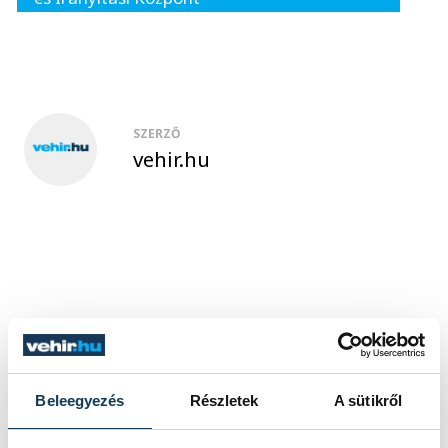
SZERZŐ
vehir.hu
TOVÁBBI CIKKEK
Beleegyezés
Részletek
A sütikről
KÖZÉLET