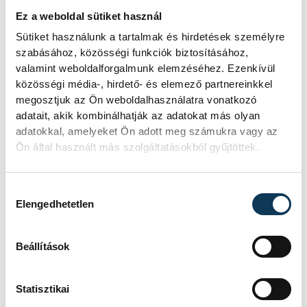
Még nincs itt az idő?
Ez a weboldal sütiket használ
Sütiket használunk a tartalmak és hirdetések személyre
Gerstmár Ferenc, veszprémi
szabásához, közösségi funkciók biztosításához,
önkormányzati képviselő
valamint weboldalforgalmunk elemzéséhez. Ezenkívül
gondolatébresztő írása a
közösségi média-, hirdető- és elemező partnereinkkel
önkormányzati rendszer
megosztjuk az Ön weboldalhasználatra vonatkozó
adatait, akik kombinálhatják az adatokat más olyan
átalakításáról.
adatokkal, amelyeket Ön adott meg számukra vagy az
Ön által használt más szolgáltatásokból gyűjtöttek.
KÖZÉLET
Hozzájárulás kiválasztása
Elengedhetetlen
Estétől még egy turbina
termel Pakson
Beállítások
Magyar Péter miniszterelnök
bejelentette, hogy a Duna vízállása
Statisztikai
tovább emelkedett, így a második