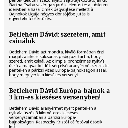
péntek délutáni szezonnyitó sajtótájékoztatóján dr.
Bartha Csaba vezérigazgató kijelentette: a jubileumi
idényben a hazai címek begyűjtése mellett a
Bajnokok Ligája négyes döntőjébe jutás is
egyértelmű célkitűzés.
Betlehem Dávid: szeretem, amit
csinálok
Betlehem Dávid azt mondta, kiváló formában érzi
magát, a sikere kulcsának pedig azt tartja, hogy
szereti, amit csinál. Az olimpiai bronzérmes nyíltvízi
úszó a magyar küldöttség első aranyérmét szerezte
pénteken a párizsi vizes Európa-bajnokságon azzal,
hogy megnyerte a kieséses versenyt.
Betlehem Dávid Európa-bajnok a
3 km-es kieséses versenyben!
Betlehem Dávid aranyérmet nyert pénteken a
nyíltvízi úszók 3 kilométeres kieséses
versenyszámában a párizsi Európa-
bajnokságon. Rasovszky Kristóf célfotóval ötödik
lett.