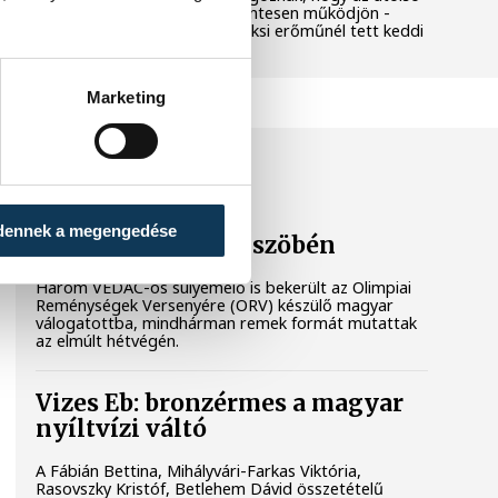
még termelő turbina hibamentesen működjön -
közölte a miniszterelnök a paksi erőműnél tett keddi
látogatása során.
Marketing
SPORT
dennek a megengedése
Súlyos sikerek küszöbén
Három VEDAC-os súlyemelő is bekerült az Olimpiai
Reménységek Versenyére (ORV) készülő magyar
válogatottba, mindhárman remek formát mutattak
az elmúlt hétvégén.
Vizes Eb: bronzérmes a magyar
nyíltvízi váltó
A Fábián Bettina, Mihályvári-Farkas Viktória,
Rasovszky Kristóf, Betlehem Dávid összetételű