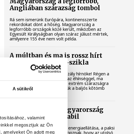
Magyarország a legforróbb,
Angliában szárazság tombol
Rá sem ismerünk Európára, kontinensszerte
rekordokat dönt a hőség. Magyarország a
legforróbb országok közé került, miközben az
Egyesült Királyságban olyan száraz júliust mértek,
amilyenre 155 éve nem volt példa.
A múltban és ma is rossz hírt
hoz a dunai Ínség-szikla
Újra kilátszik a Dunából az aszály hírnöke! Régen a
felbukkanása egyet jelentett az éhínséggel, ma
pedig a klímaváltozás okozta extrém szárazságra
hívja fel a figyelmet. Elmeséljük a baljós kőtömb
A sütikről
történetét.
Magyar Péter: Magyarország
energiaellátása stabil
tosításához, valamint
einkkel megosztjuk az Ön
Jelenleg stabil Magyarország energiaellátása, a paksi
l, amelyeket Ön adott meg
erőmű munkatársai azon dolgoznak, hogy az utolsó