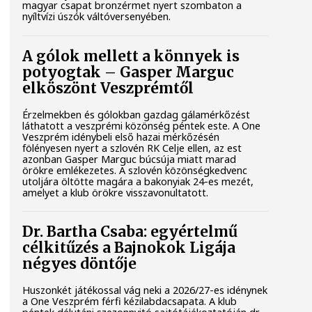
magyar csapat bronzérmet nyert szombaton a
nyíltvízi úszók váltóversenyében.
A gólok mellett a könnyek is
potyogtak – Gasper Marguc
elköszönt Veszprémtől
Érzelmekben és gólokban gazdag gálamérkőzést
láthatott a veszprémi közönség péntek este. A One
Veszprém idénybeli első hazai mérkőzésén
fölényesen nyert a szlovén RK Celje ellen, az est
azonban Gasper Marguc búcsúja miatt marad
örökre emlékezetes. A szlovén közönségkedvenc
utoljára öltötte magára a bakonyiak 24-es mezét,
amelyet a klub örökre visszavonultatott.
Dr. Bartha Csaba: egyértelmű
célkitűzés a Bajnokok Ligája
négyes döntője
Huszonkét játékossal vág neki a 2026/27-es idénynek
a One Veszprém férfi kézilabdacsapata. A klub