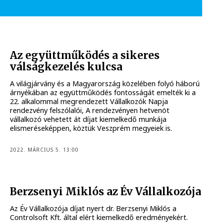
Az együttműködés a sikeres
válságkezelés kulcsa
A világjárvány és a Magyarország közelében folyó háború
árnyékában az együttműködés fontosságát emelték ki a
22. alkalommal megrendezett Vállalkozók Napja
rendezvény felszólalói, A rendezvényen hetvenöt
vállalkozó vehetett át díjat kiemelkedő munkája
elismeréseképpen, köztük Veszprém megyeiek is.
2022. MÁRCIUS 5. 13:00
Berzsenyi Miklós az Év Vállalkozója
Az Év Vállalkozója díjat nyert dr. Berzsenyi Miklós a
Controlsoft Kft. által elért kiemelkedő eredményekért.