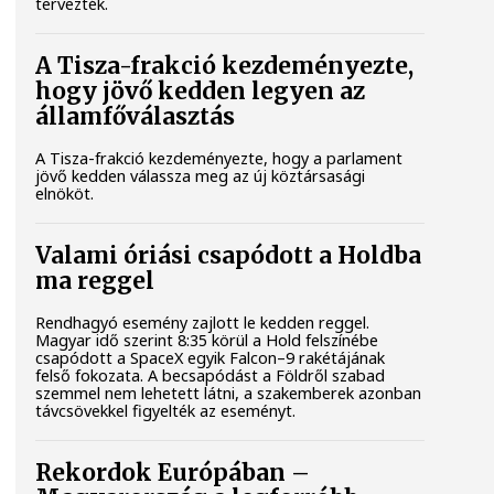
tervezték.
A Tisza-frakció kezdeményezte,
hogy jövő kedden legyen az
államfőválasztás
A Tisza-frakció kezdeményezte, hogy a parlament
jövő kedden válassza meg az új köztársasági
elnököt.
Valami óriási csapódott a Holdba
ma reggel
Rendhagyó esemény zajlott le kedden reggel.
Magyar idő szerint 8:35 körül a Hold felszínébe
csapódott a SpaceX egyik Falcon–9 rakétájának
felső fokozata. A becsapódást a Földről szabad
szemmel nem lehetett látni, a szakemberek azonban
távcsövekkel figyelték az eseményt.
Rekordok Európában –