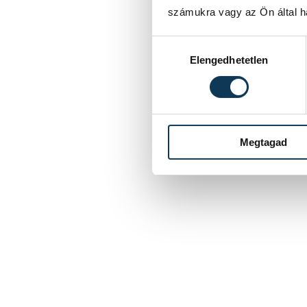
számukra vagy az Ön által ha
Hozzájárulás kiválasztása
Elengedhetetlen
Megtagad