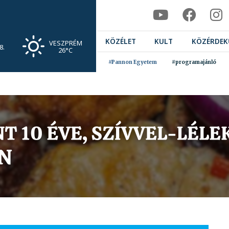
KÖZÉLET
KULT
KÖZÉRDEK
VESZPRÉM
8.
26°C
#Pannon Egyetem
#programajánló