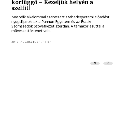
korfüggő – Kezeljük helyén a
szelfit!
Második alkalommal szervezett szabadegyetemi előadást
nyugdíjasoknak a Pannon Egyetem és az Északi
Szomszédok Szövetkezet szerdán. A témakör ezúttal a
művészettörténet volt.
2019. AUGUSZTUS 1. 11:57