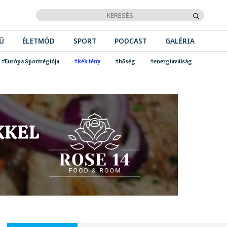
Ű
ÉLETMÓD
SPORT
PODCAST
GALÉRIA
#Európa Sportrégiója
#kék fény
#hőség
#energiaválság