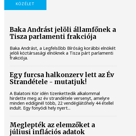
KÖZÉLET
Baka Andrást jelöli államfőnek a
Tisza parlamenti frakciója
Baka Andrást, a Legfelsőbb Bíróság korábbi elnökét
jelöli köztársasági elnöknek a Tisza párt parlamenti
frakciója.
Egy furcsa halkonzerv lett az Év
Strandétele - mutatjuk!
A Balatoni Kör idén tizenkettedik alkalommal
hirdette meg az év strandétele versenyt, amelyre
minden eddiginél több, 22 vendéglátóhely 44 étellel
indult. Egy fonyódi hely nyert...
Meglepték az elemzőket a
júliusi inflációs adatok