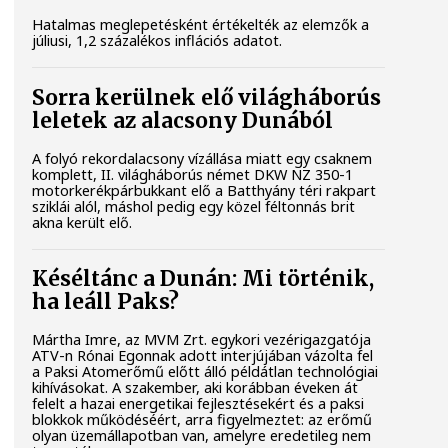
Hatalmas meglepetésként értékelték az elemzők a
júliusi, 1,2 százalékos inflációs adatot.
Sorra kerülnek elő világháborús
leletek az alacsony Dunából
A folyó rekordalacsony vízállása miatt egy csaknem
komplett, II. világháborús német DKW NZ 350-1
motorkerékpárbukkant elő a Batthyány téri rakpart
sziklái alól, máshol pedig egy közel féltonnás brit
akna került elő.
Késéltánc a Dunán: Mi történik,
ha leáll Paks?
Mártha Imre, az MVM Zrt. egykori vezérigazgatója
ATV-n Rónai Egonnak adott interjújában vázolta fel
a Paksi Atomerőmű előtt álló példátlan technológiai
kihívásokat. A szakember, aki korábban éveken át
felelt a hazai energetikai fejlesztésekért és a paksi
blokkok működéséért, arra figyelmeztet: az erőmű
olyan üzemállapotban van, amelyre eredetileg nem