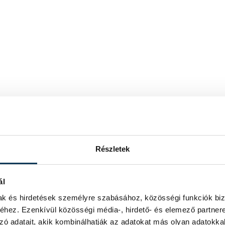
Részletek
ál
mak és hirdetések személyre szabásához, közösségi funkciók biz
hez. Ezenkívül közösségi média-, hirdető- és elemező partner
zó adatait, akik kombinálhatják az adatokat más olyan adatokka