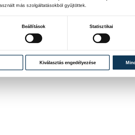
sznált más szolgáltatásokból gyűjtöttek.
Beállítások
Statisztikai
Kiválasztás engedélyezése
Min