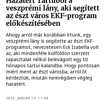
Hazatért Tartuból a
veszprémi lány, aki segített
az észt város EKF-program
előkészítésében
Ahogy arról már korábban írtunk, egy
veszprémi lány is segítette az észt EKF-
programot, nevezetesen Eck Izabella volt
az, aki mindenféle külföldön szerzett
tapasztalat nélkül belevágott egy tíz
hónapos tartui kalandba. Hogy pontosan
miért ment az észt városba, arról őt
kérdeztük, miután nemrégiben végleg
hazatért.
2023. JANUÁR 12. 11:44