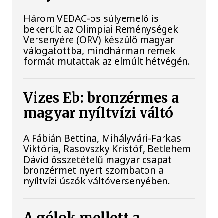
Három VEDAC-os súlyemelő is
bekerült az Olimpiai Reménységek
Versenyére (ORV) készülő magyar
válogatottba, mindhárman remek
formát mutattak az elmúlt hétvégén.
Vizes Eb: bronzérmes a
magyar nyíltvízi váltó
A Fábián Bettina, Mihályvári-Farkas
Viktória, Rasovszky Kristóf, Betlehem
Dávid összetételű magyar csapat
bronzérmet nyert szombaton a
nyíltvízi úszók váltóversenyében.
A gólok mellett a