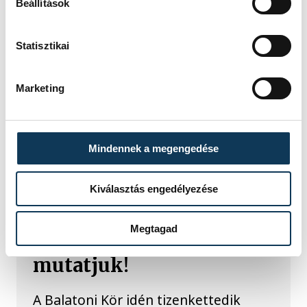
Beállítások
2022. JÚNIUS 23. 11:23
Statisztikai
...
2
3
4
5
6
Marketing
KÖZÉLET
Mindennek a megengedése
Kiválasztás engedélyezése
Egy furcsa halkonzerv
Megtagad
lett az Év Strandétele -
mutatjuk!
A Balatoni Kör idén tizenkettedik