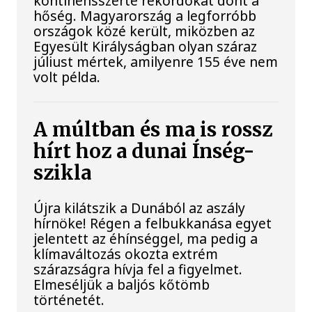
kontinensszerte rekordokat dönt a
hőség. Magyarország a legforróbb
országok közé került, miközben az
Egyesült Királyságban olyan száraz
júliust mértek, amilyenre 155 éve nem
volt példa.
A múltban és ma is rossz
hírt hoz a dunai Ínség-
szikla
Újra kilátszik a Dunából az aszály
hírnöke! Régen a felbukkanása egyet
jelentett az éhínséggel, ma pedig a
klímaváltozás okozta extrém
szárazságra hívja fel a figyelmet.
Elmeséljük a baljós kőtömb
történetét.