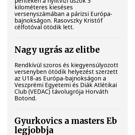
pénteken a nyíltvízi úszók 3
kilométeres kieséses
versenyszámában a párizsi Európa-
bajnokságon. Rasovszky Kristóf
célfotóval ötödik lett.
Nagy ugrás az elitbe
Rendkívül szoros és kiegyensúlyozott
versenyben ötödik helyezést szerzett
az U18-as Európa-bajnokságon a
Veszprémi Egyetemi és Diák Atlétikai
Club (VEDAC) távolugrója Horváth
Botond.
Gyurkovics a masters Eb
legjobbja