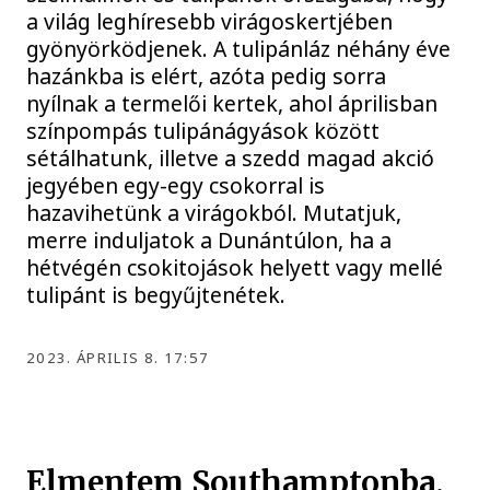
a világ leghíresebb virágoskertjében
gyönyörködjenek. A tulipánláz néhány éve
hazánkba is elért, azóta pedig sorra
nyílnak a termelői kertek, ahol áprilisban
színpompás tulipánágyások között
sétálhatunk, illetve a szedd magad akció
jegyében egy-egy csokorral is
hazavihetünk a virágokból. Mutatjuk,
merre induljatok a Dunántúlon, ha a
hétvégén csokitojások helyett vagy mellé
tulipánt is begyűjtenétek.
2023. ÁPRILIS 8. 17:57
Elmentem Southamptonba,