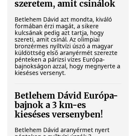
szeretem, amit csinálok
Betlehem Dávid azt mondta, kiváló
formában érzi magát, a sikere
kulcsának pedig azt tartja, hogy
szereti, amit csinál. Az olimpiai
bronzérmes nyíltvízi úszó a magyar
küldöttség első aranyérmét szerezte
pénteken a párizsi vizes Európa-
bajnokságon azzal, hogy megnyerte a
kieséses versenyt.
Betlehem Dávid Európa-
bajnok a 3 km-es
kieséses versenyben!
Betlehem Dávid aranyérmet nyert