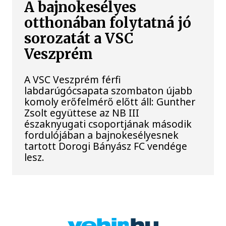
A bajnokesélyes
otthonában folytatná jó
sorozatát a VSC
Veszprém
A VSC Veszprém férfi
labdarúgócsapata szombaton újabb
komoly erőfelmérő előtt áll: Gunther
Zsolt együttese az NB III
északnyugati csoportjának második
fordulójában a bajnokesélyesnek
tartott Dorogi Bányász FC vendége
lesz.