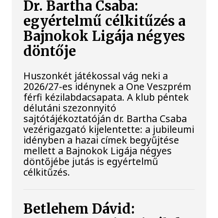
Dr. Bartha Csaba:
egyértelmű célkitűzés a
Bajnokok Ligája négyes
döntője
Huszonkét játékossal vág neki a
2026/27-es idénynek a One Veszprém
férfi kézilabdacsapata. A klub péntek
délutáni szezonnyitó
sajtótájékoztatóján dr. Bartha Csaba
vezérigazgató kijelentette: a jubileumi
idényben a hazai címek begyűjtése
mellett a Bajnokok Ligája négyes
döntőjébe jutás is egyértelmű
célkitűzés.
Betlehem Dávid: