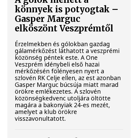
könnyek is potyogtak –
Gasper Marguc
elköszönt Veszprémtől
Érzelmekben és gólokban gazdag
gálamérkőzést láthatott a veszprémi
közönség péntek este. A One
Veszprém idénybeli első hazai
mérkőzésén fölényesen nyert a
szlovén RK Celje ellen, az est azonban
Gasper Marguc búcsúja miatt marad
örökre emlékezetes. A szlovén
közönségkedvenc utoljára öltötte
magára a bakonyiak 24-es mezét,
amelyet a klub örökre
visszavonultatott.