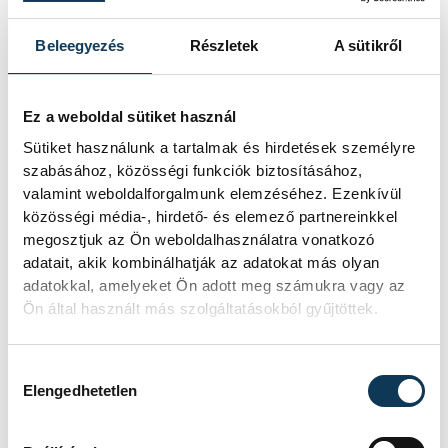
Hasznos tudnivalók a
Beleegyezés
Részletek
A sütikről
vámkötelezettségről
Ez a weboldal sütiket használ
Nyaraláskor felmerül a kérdés, hogy mi
lehet az útipoggyászban, mennyi
Sütiket használunk a tartalmak és hirdetések személyre
készpénzt, cigarettát, alkoholt, gyógyszert
szabásához, közösségi funkciók biztosításához,
valamint weboldalforgalmunk elemzéséhez. Ezenkívül
vagy akár gyümölcsöt lehet kivinni és
közösségi média-, hirdető- és elemező partnereinkkel
behozni, milyen engedélyeket kell
megosztjuk az Ön weboldalhasználatra vonatkozó
beszerezni, ha például a házikedvenc sem
adatait, akik kombinálhatják az adatokat más olyan
marad otthon? Ahhoz, hogy a külföldi
adatokkal, amelyeket Ön adott meg számukra vagy az
nyaralás tényleg felhőtlen legyen, fontos
Ön által használt más szolgáltatásokból gyűjtöttek.
tudni ezeket a szabályokat, így sok
kellemetlenségtől, felesleges
adminisztrációtól vagy pluszköltségtől
Hozzájárulás kiválasztása
Elengedhetetlen
óvhatja meg magát az utazó.