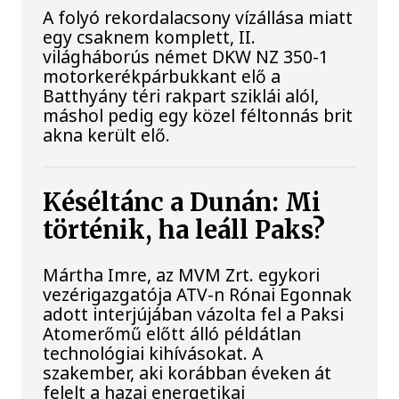
A folyó rekordalacsony vízállása miatt
egy csaknem komplett, II.
világháborús német DKW NZ 350-1
motorkerékpárbukkant elő a
Batthyány téri rakpart sziklái alól,
máshol pedig egy közel féltonnás brit
akna került elő.
Késéltánc a Dunán: Mi
történik, ha leáll Paks?
Mártha Imre, az MVM Zrt. egykori
vezérigazgatója ATV-n Rónai Egonnak
adott interjújában vázolta fel a Paksi
Atomerőmű előtt álló példátlan
technológiai kihívásokat. A
szakember, aki korábban éveken át
felelt a hazai energetikai