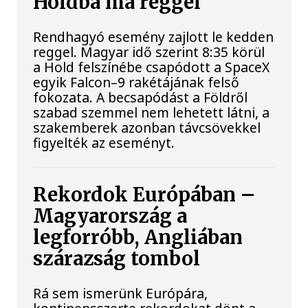
Holdba ma reggel
Rendhagyó esemény zajlott le kedden
reggel. Magyar idő szerint 8:35 körül
a Hold felszínébe csapódott a SpaceX
egyik Falcon–9 rakétájának felső
fokozata. A becsapódást a Földről
szabad szemmel nem lehetett látni, a
szakemberek azonban távcsövekkel
figyelték az eseményt.
Rekordok Európában –
Magyarország a
legforróbb, Angliában
szárazság tombol
Rá sem ismerünk Európára,