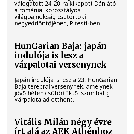
válogatott 24-20-ra kikapott Dániától
a romániai korosztályos
világbajnokság csütörtöki
negyeddöntőjében, Pitesti-ben.
HunGarian Baja: japán
indulója is lesz a
várpalotai versenynek
Japán indulója is lesz a 23. HunGarian
Baja terepraliversenynek, amelynek
jövő héten csütörtöktől szombatig
Várpalota ad otthont.
Vitális Milán négy évre
írt alá az AEK Athénhoz