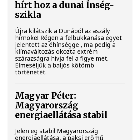
hírt hoz a dunai Ínség-
szikla
Újra kilátszik a Dunából az aszály
hírnöke! Régen a felbukkanása egyet
jelentett az éhínséggel, ma pedig a
klímaváltozás okozta extrém
szárazságra hívja fel a figyelmet.
Elmeséljük a baljós kőtömb
történetét.
Magyar Péter:
Magyarország
energiaellátása stabil
Jelenleg stabil Magyarország
energiaellátása, a paksi erőmű