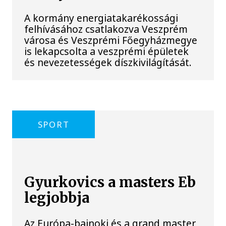
A kormány energiatakarékossági
felhívásához csatlakozva Veszprém
városa és Veszprémi Főegyházmegye
is lekapcsolta a veszprémi épületek
és nevezetességek díszkivilágítását.
SPORT
Gyurkovics a masters Eb
legjobbja
Az Európa-bajnoki és a grand master