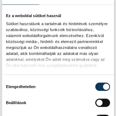
KÖZÉLET
Ez a weboldal sütiket használ
Sütiket használunk a tartalmak és hirdetések személyre
szabásához, közösségi funkciók biztosításához,
valamint weboldalforgalmunk elemzéséhez. Ezenkívül
Sorra kerülnek elő
közösségi média-, hirdető- és elemező partnereinkkel
világháborús leletek az
megosztjuk az Ön weboldalhasználatra vonatkozó
adatait, akik kombinálhatják az adatokat más olyan
alacsony Dunából
adatokkal, amelyeket Ön adott meg számukra vagy az
Ön által használt más szolgáltatásokból gyűjtöttek.
A folyó rekordalacsony vízállása miatt
egy csaknem komplett, II.
világháborús német DKW NZ 350-1
Hozzájárulás kiválasztása
motorkerékpárbukkant elő a
Elengedhetetlen
Batthyány téri rakpart sziklái alól,
máshol pedig egy közel féltonnás brit
akna került elő.
Beállítások