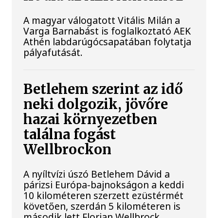
A magyar válogatott Vitális Milán a
Varga Barnabást is foglalkoztató AEK
Athén labdarúgócsapatában folytatja
pályafutását.
Betlehem szerint az idő
neki dolgozik, jövőre
hazai környezetben
találna fogást
Wellbrockon
A nyíltvízi úszó Betlehem Dávid a
párizsi Európa-bajnokságon a keddi
10 kilométeren szerzett ezüstérmét
követően, szerdán 5 kilométeren is
második lett Florian Wellbrock