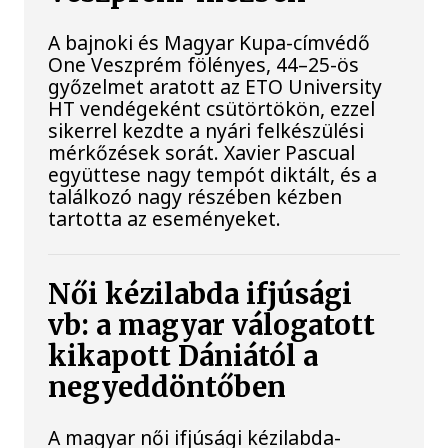
A bajnoki és Magyar Kupa-címvédő
One Veszprém fölényes, 44–25-ös
győzelmet aratott az ETO University
HT vendégeként csütörtökön, ezzel
sikerrel kezdte a nyári felkészülési
mérkőzések sorát. Xavier Pascual
együttese nagy tempót diktált, és a
találkozó nagy részében kézben
tartotta az eseményeket.
Női kézilabda ifjúsági
vb: a magyar válogatott
kikapott Dániától a
negyeddöntőben
A magyar női ifjúsági kézilabda-