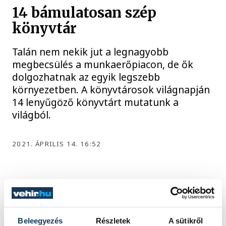
14 bámulatosan szép
könyvtár
Talán nem nekik jut a legnagyobb
megbecsülés a munkaerőpiacon, de ők
dolgozhatnak az egyik legszebb
környezetben. A könyvtárosok világnapján
14 lenyűgöző könyvtárt mutatunk a
világból.
2021. ÁPRILIS 14. 16:52
...
5
6
7
8
9
...
Beleegyezés
Részletek
A sütikről