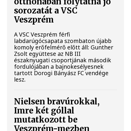
otthonában folytatná jó
sorozatát a VSC
Veszprém
A VSC Veszprém férfi
labdarúgócsapata szombaton újabb
komoly erőfelmérő előtt áll: Gunther
Zsolt együttese az NB III
északnyugati csoportjának második
fordulójában a bajnokesélyesnek
tartott Dorogi Bányász FC vendége
lesz.
Nielsen bravúrokkal,
Imre két góllal
mutatkozott be
Veszprém-mezben