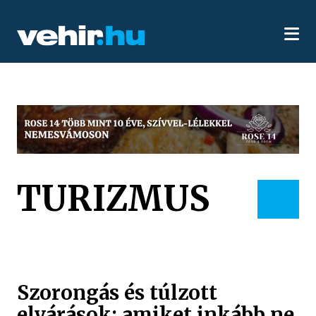
TURIZMUS
Szorongás és túlzott
elvárások: amiket inkább ne