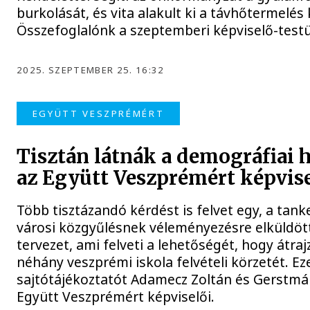
burkolását, és vita alakult ki a távhőtermelés 
Összefoglalónk a szeptemberi képviselő-testül
2025. SZEPTEMBER 25. 16:32
EGYÜTT VESZPRÉMÉRT
Tisztán látnák a demográfiai 
az Együtt Veszprémért képvise
Több tisztázandó kérdést is felvet egy, a tanke
városi közgyűlésnek véleményezésre elküldöt
tervezet, ami felveti a lehetőségét, hogy átraj
néhány veszprémi iskola felvételi körzetét. Ez
sajtótájékoztatót Adamecz Zoltán és Gerstmár
Együtt Veszprémért képviselői.