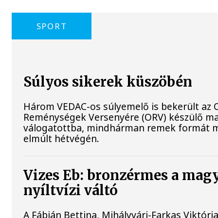
SPORT
Súlyos sikerek küszöbén
Három VEDAC-os súlyemelő is bekerült az O
Reménységek Versenyére (ORV) készülő m
válogatottba, mindhárman remek formát m
elmúlt hétvégén.
Vizes Eb: bronzérmes a mag
nyíltvízi váltó
A Fábián Bettina, Mihályvári-Farkas Viktóri