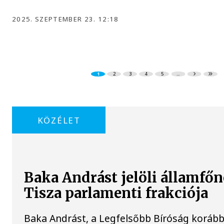
2025. SZEPTEMBER 23. 12:18
1
2
3
4
5
...
KÖZÉLET
Baka Andrást jelöli államfőn
Tisza parlamenti frakciója
Baka Andrást, a Legfelsőbb Bíróság korább