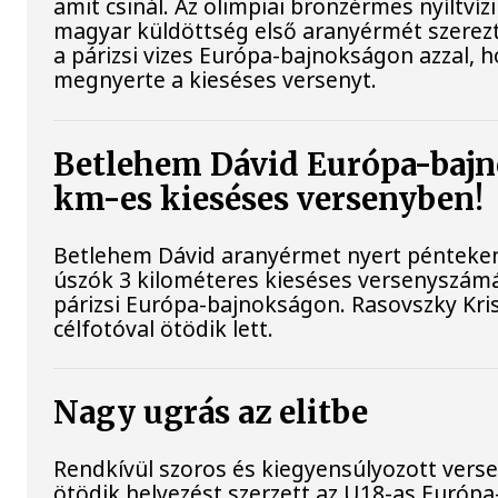
amit csinál. Az olimpiai bronzérmes nyíltvíz
magyar küldöttség első aranyérmét szerez
a párizsi vizes Európa-bajnokságon azzal, 
megnyerte a kieséses versenyt.
Betlehem Dávid Európa-bajn
km-es kieséses versenyben!
Betlehem Dávid aranyérmet nyert pénteken 
úszók 3 kilométeres kieséses versenyszám
párizsi Európa-bajnokságon. Rasovszky Kri
célfotóval ötödik lett.
Nagy ugrás az elitbe
Rendkívül szoros és kiegyensúlyozott vers
ötödik helyezést szerzett az U18-as Európa