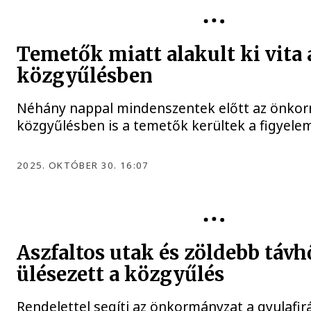
KÖZGYŰLÉS
Temetők miatt alakult ki vita 
közgyűlésben
Néhány nappal mindenszentek előtt az önkor
közgyűlésben is a temetők kerültek a figyele
2025. OKTÓBER 30. 16:07
KÖZGYŰLÉS
Aszfaltos utak és zöldebb távhő
ülésezett a közgyűlés
Rendelettel segíti az önkormányzat a gyulafirá