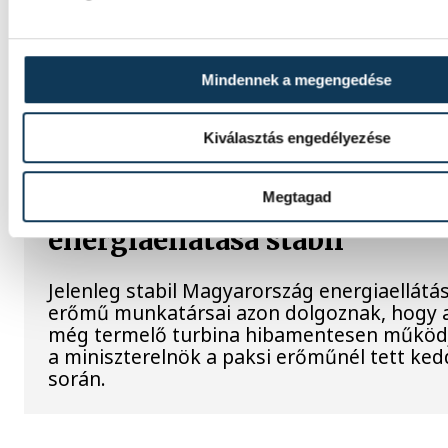
dunai Ínség-szikla
Újra kilátszik a Dunából az aszály hírnöke!
Mindennek a megengedése
felbukkanása egyet jelentett az éhínséggel
klímaváltozás okozta extrém szárazságra hív
figyelmet. Elmeséljük a baljós kőtömb tört
Kiválasztás engedélyezése
Megtagad
Magyar Péter: Magyarorszá
energiaellátása stabil
Jelenleg stabil Magyarország energiaellátás
erőmű munkatársai azon dolgoznak, hogy a
még termelő turbina hibamentesen működj
a miniszterelnök a paksi erőműnél tett ked
során.