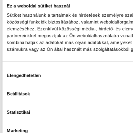
idő szerint 8:35 körül a Hold felszínébe csa
Ez a weboldal sütiket használ
SpaceX egyik Falcon–9 rakétájának felső fo
Sütiket használunk a tartalmak és hirdetések személyre sz
becsapódást a Földről szabad szemmel nem
közösségi funkciók biztosításához, valamint weboldalforgal
látni, a szakemberek azonban távcsövekkel 
elemzéséhez. Ezenkívül közösségi média-, hirdető- és ele
eseményt.
partnereinkkel megosztjuk az Ön weboldalhasználatra vonatk
kombinálhatják az adatokat más olyan adatokkal, amelyeket
számukra vagy az Ön által használt más szolgáltatásokból g
Rekordok Európában –
Magyarország a legforróbb,
Angliában szárazság tombol
Hozzájárulás kiválasztása
Elengedhetetlen
Rá sem ismerünk Európára, kontinensszert
dönt a hőség. Magyarország a legforróbb 
Beállítások
közé került, miközben az Egyesült Királysá
száraz júliust mértek, amilyenre 155 éve ne
Statisztikai
A múltban és ma is rossz hír
Marketing