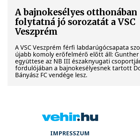
A bajnokesélyes otthonában
folytatná jó sorozatát a VSC
Veszprém
A VSC Veszprém férfi labdarúgócsapata s
újabb komoly erőfelmérő előtt áll: Gunther
együttese az NB III északnyugati csoportj
fordulójában a bajnokesélyesnek tartott D
Bányász FC vendége lesz.
IMPRESSZUM