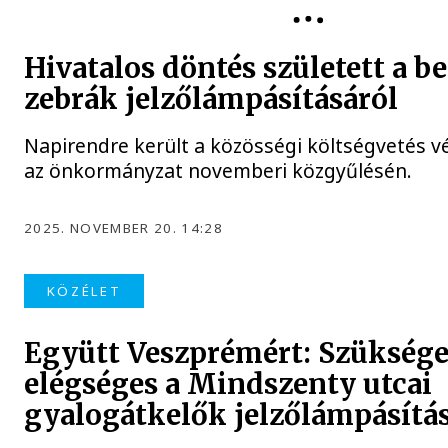
Hivatalos döntés született a be
zebrák jelzőlámpásításáról
Napirendre került a közösségi költségvetés
az önkormányzat novemberi közgyűlésén.
2025. NOVEMBER 20. 14:28
KÖZÉLET
Együtt Veszprémért: Szüksége
elégséges a Mindszenty utcai
gyalogátkelők jelzőlámpásítá