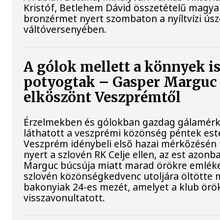
Kristóf, Betlehem Dávid összetételű magya
bronzérmet nyert szombaton a nyíltvízi ús
váltóversenyében.
A gólok mellett a könnyek i
potyogtak – Gasper Marguc
elköszönt Veszprémtől
Érzelmekben és gólokban gazdag gálamérk
láthatott a veszprémi közönség péntek est
Veszprém idénybeli első hazai mérkőzésén
nyert a szlovén RK Celje ellen, az est azon
Marguc búcsúja miatt marad örökre emléke
szlovén közönségkedvenc utoljára öltötte 
bakonyiak 24-es mezét, amelyet a klub örö
visszavonultatott.