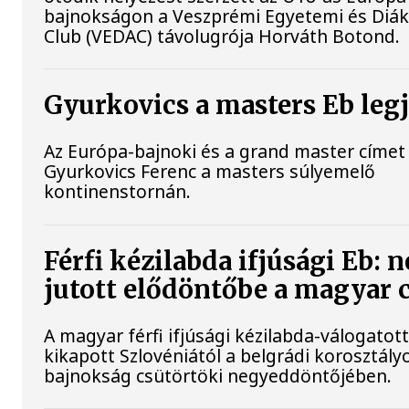
bajnokságon a Veszprémi Egyetemi és Diák 
Club (VEDAC) távolugrója Horváth Botond.
Gyurkovics a masters Eb leg
Az Európa-bajnoki és a grand master címet 
Gyurkovics Ferenc a masters súlyemelő
kontinenstornán.
Férfi kézilabda ifjúsági Eb: 
jutott elődöntőbe a magyar 
A magyar férfi ifjúsági kézilabda-válogatot
kikapott Szlovéniától a belgrádi korosztály
bajnokság csütörtöki negyeddöntőjében.