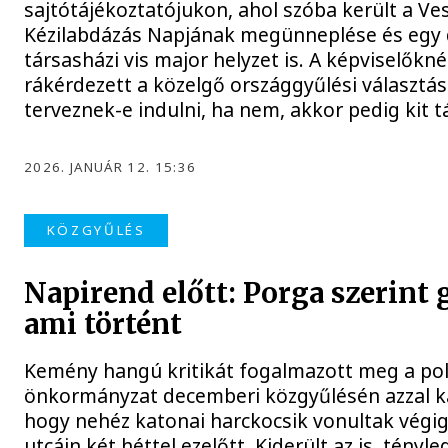
sajtótájékoztatójukon, ahol szóba került a V
Kézilabdázás Napjának megünneplése és egy
társasházi vis major helyzet is. A képviselőkn
rákérdezett a közelgő országgyűlési választásr
terveznek-e indulni, ha nem, akkor pedig kit
2026. JANUÁR 12. 15:36
KÖZGYŰLÉS
Napirend előtt: Porga szerint 
ami történt
Kemény hangú kritikát fogalmazott meg a po
önkormányzat decemberi közgyűlésén azzal k
hogy nehéz katonai harckocsik vonultak végig
utcáin két héttel ezelőtt. Kiderült az is, tényle