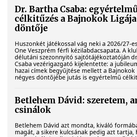
Dr. Bartha Csaba: egyértelm
célkitűzés a Bajnokok Ligáj
döntője
Huszonkét játékossal vág neki a 2026/27-e
One Veszprém férfi kézilabdacsapata. A kl
délutáni szezonnyitó sajtótájékoztatóján dr
Csaba vezérigazgató kijelentette: a jubileu
hazai címek begyűjtése mellett a Bajnokok 
négyes döntőjébe jutás is egyértelmű célki
Betlehem Dávid: szeretem, a
csinálok
Betlehem Dávid azt mondta, kiváló formába
magát, a sikere kulcsának pedig azt tartja, 