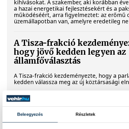
kihívásokat. A szakember, aki korábban évek
a hazai energetikai fejlesztésekért és a pa
működéséért, arra figyelmeztet: az erőmű 
üzemállapotban van, amelyre eredetileg ne
A Tisza-frakció kezdeménye
hogy jövő kedden legyen az
államfőválasztás
A Tisza-frakció kezdeményezte, hogy a par
kedden válassza meg az új köztársasági el
Valami óriási csapódott a H
reggel
Beleegyezés
Részletek
Rendhagyó esemény zajlott le kedden regg