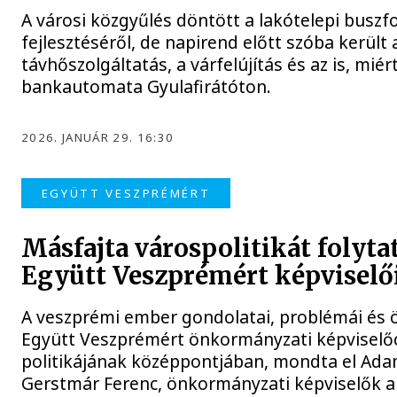
A városi közgyűlés döntött a lakótelepi buszf
fejlesztéséről, de napirend előtt szóba került 
távhőszolgáltatás, a várfelújítás és az is, mié
bankautomata Gyulafirátóton.
2026. JANUÁR 29. 16:30
EGYÜTT VESZPRÉMÉRT
Másfajta várospolitikát folyta
Együtt Veszprémért képviselő
A veszprémi ember gondolatai, problémái és öt
Együtt Veszprémért önkormányzati képviselő
politikájának középpontjában, mondta el Ada
Gerstmár Ferenc, önkormányzati képviselők a 