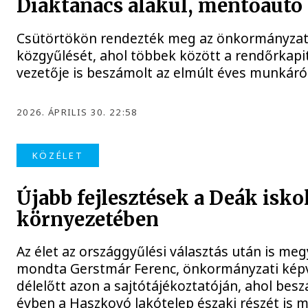
Diáktanács alakul, mentőautó
Csütörtökön rendezték meg az önkormányzat á
közgyűlését, ahol többek között a rendőrkap
vezetője is beszámolt az elmúlt éves munkáró
2026. ÁPRILIS 30. 22:58
KÖZÉLET
Újabb fejlesztések a Deák isko
környezetében
Az élet az országgyűlési választás után is me
mondta Gerstmár Ferenc, önkormányzati képv
délelőtt azon a sajtótájékoztatóján, ahol besz
évben a Haszkovó lakótelep északi részét is 