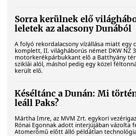
Sorra kerülnek elő világháb
leletek az alacsony Dunából
A folyó rekordalacsony vízállása miatt egy
komplett, II. világháborús német DKW NZ 
motorkerékpárbukkant elő a Batthyány tér
sziklái alól, máshol pedig egy közel féltonn
került elő.
Késéltánc a Dunán: Mi történ
leáll Paks?
Mártha Imre, az MVM Zrt. egykori vezériga
Rónai Egonnak adott interjújában vázolta fe
Atomerőmű előtt álló példátlan technológia