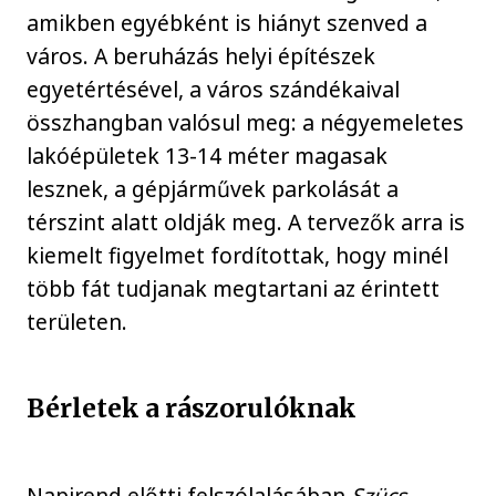
amikben egyébként is hiányt szenved a
város. A beruházás helyi építészek
egyetértésével, a város szándékaival
összhangban valósul meg: a négyemeletes
lakóépületek 13-14 méter magasak
lesznek, a gépjárművek parkolását a
térszint alatt oldják meg. A tervezők arra is
kiemelt figyelmet fordítottak, hogy minél
több fát tudjanak megtartani az érintett
területen.
Bérletek a rászorulóknak
Napirend előtti felszólalásában
Szücs