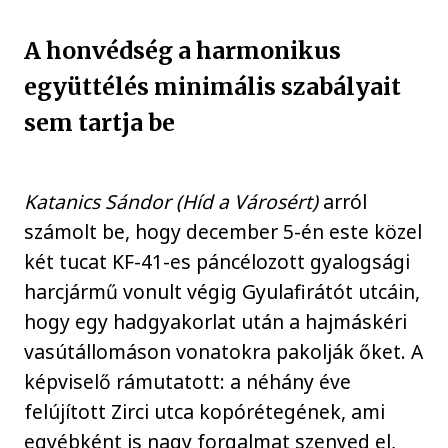
A honvédség a harmonikus
együttélés minimális szabályait
sem tartja be
Katanics Sándor (Híd a Városért)
arról
számolt be, hogy december 5-én este közel
két tucat KF-41-es páncélozott gyalogsági
harcjármű vonult végig Gyulafirátót utcáin,
hogy egy hadgyakorlat után a hajmáskéri
vasútállomáson vonatokra pakolják őket. A
képviselő rámutatott: a néhány éve
felújított Zirci utca kopórétegének, ami
egyébként is nagy forgalmat szenved el,