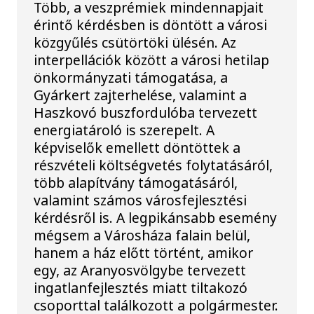
Több, a veszprémiek mindennapjait
érintő kérdésben is döntött a városi
közgyűlés csütörtöki ülésén. Az
interpellációk között a városi hetilap
önkormányzati támogatása, a
Gyárkert zajterhelése, valamint a
Haszkovó buszfordulóba tervezett
energiatároló is szerepelt. A
képviselők emellett döntöttek a
részvételi költségvetés folytatásáról,
több alapítvány támogatásáról,
valamint számos városfejlesztési
kérdésről is. A legpikánsabb esemény
mégsem a Városháza falain belül,
hanem a ház előtt történt, amikor
egy, az Aranyosvölgybe tervezett
ingatlanfejlesztés miatt tiltakozó
csoporttal találkozott a polgármester.