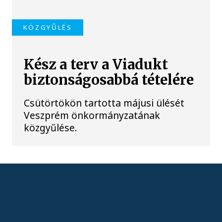
KÖZGYŰLÉS
Kész a terv a Viadukt
biztonságosabbá tételére
Csütörtökön tartotta májusi ülését
Veszprém önkormányzatának
közgyűlése.