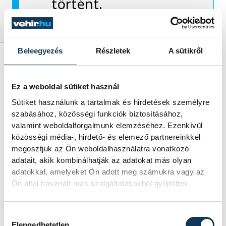
történt.
Beleegyezés
Részletek
A sütikről
Folyamatosan kérjük a honvédséget, hogy
Ez a weboldal sütiket használ
legalább a harmonikus együttélés
Sütiket használunk a tartalmak és hirdetések személyre
minimális szabályait tartsák be – ebben az
szabásához, közösségi funkciók biztosításához,
önkormányzat és a lakosság is kellő
valamint weboldalforgalmunk elemzéséhez. Ezenkívül
hajlandóságot tanusít. A városvezető arról
közösségi média-, hirdető- és elemező partnereinkkel
megosztjuk az Ön weboldalhasználatra vonatkozó
számolt be, hogy amint értesült a
adatait, akik kombinálhatják az adatokat más olyan
történtekről, azonnal egyeztetett Ovádi
adatokkal, amelyeket Ön adott meg számukra vagy az
Péter parlamenti képviselővel, és karcos
Ön által használt más szolgáltatásokból gyűjtöttek.
hangú levelet fogalmaztak a minisztérium
részére.
Hozzájárulás kiválasztása
Elengedhetetlen