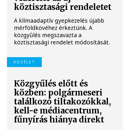
köztisztasági rendeletet
A klímaadaptív gyepkezelés újabb
mérföldkövéhez érkeztünk. A
közgyűlés megszavazta a
köztisztasági rendelet módosítását.
KÖZÉLET
Közgyűlés előtt és
közben: polgármeseri
találkozó tiltakozókkal,
kell-e médiacentrum,
fűnyírás hiánya direkt