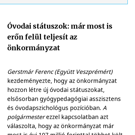
Óvodai státuszok: már most is
erőn felül teljesít az
önkormányzat
Gerstmár Ferenc (Együtt Veszprémért)
kezdeményezte, hogy az önkormányzat
hozzon létre új óvodai státuszokat,
elsősorban gyógypedagógiai asszisztens
és óvodapszichológus pozícióban.
A
polgármester
ezzel kapcsolatban azt
válaszolta, hogy az önkormányzat már
most is évi 107 millió forinttal többet költ