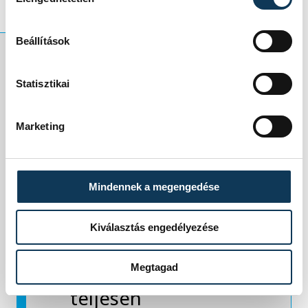
Beállítások
A polgármester
Statisztikai
hozzátette:
Marketing
eszetlenül
végigmenni egy
Mindennek a megengedése
frissen felújított
Kiválasztás engedélyezése
úton egy ilyen
menetoszloppal
Megtagad
teljesen