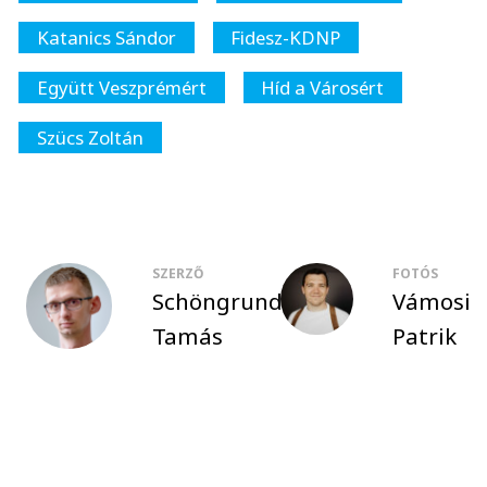
Katanics Sándor
Fidesz-KDNP
Együtt Veszprémért
Híd a Városért
Szücs Zoltán
SZERZŐ
FOTÓS
Schöngrundtner
Vámosi
Tamás
Patrik