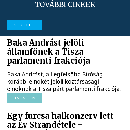
TOVÁBBI CIKKEK
KÖZÉLET
Baka Andrást jelöli
államfőnek a Tisza
parlamenti frakciója
Baka Andrást, a Legfelsőbb Bíróság
korábbi elnökét jelöli köztársasági
elnöknek a Tisza párt parlamenti frakciója.
BALATON
Egy furcsa halkonzerv lett
az Év Strandétele -