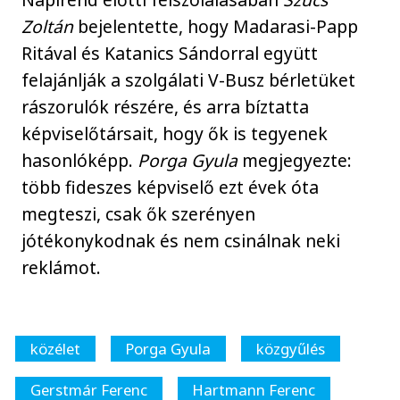
Zoltán
bejelentette, hogy Madarasi-Papp
Ritával és Katanics Sándorral együtt
felajánlják a szolgálati V-Busz bérletüket
rászorulók részére, és arra bíztatta
képviselőtársait, hogy ők is tegyenek
hasonlóképp.
Porga Gyula
megjegyezte:
több fideszes képviselő ezt évek óta
megteszi, csak ők szerényen
jótékonykodnak és nem csinálnak neki
reklámot.
közélet
Porga Gyula
közgyűlés
Gerstmár Ferenc
Hartmann Ferenc