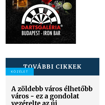
TOVÁBBI CIKKEK
KÖZÉLET
A zöldebb város élhetőbb
város - ez a gondolat
vezérelte az új