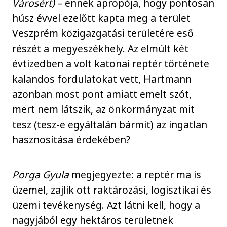
Városért)
– ennek apropója, hogy pontosan
húsz évvel ezelőtt kapta meg a terület
Veszprém közigazgatási területére eső
részét a megyeszékhely. Az elmúlt két
évtizedben a volt katonai reptér története
kalandos fordulatokat vett, Hartmann
azonban most pont amiatt emelt szót,
mert nem látszik, az önkormányzat mit
tesz (tesz-e egyáltalán bármit) az ingatlan
hasznosítása érdekében?
Porga Gyula
megjegyezte: a reptér ma is
üzemel, zajlik ott raktározási, logisztikai és
üzemi tevékenység. Azt látni kell, hogy a
nagyjából egy hektáros területnek