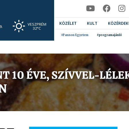
KÖZÉLET
KULT
KÖZÉRDEK
VESZPRÉM
9.
32°C
#Pannon Egyetem
#programajánló