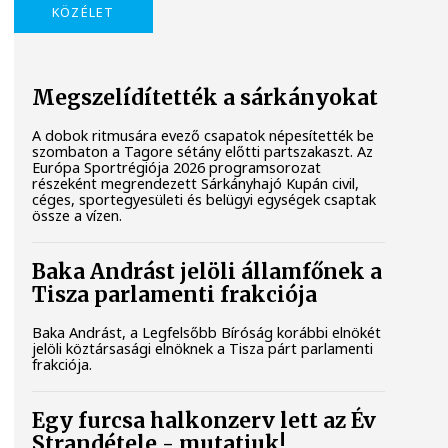
KÖZÉLET
Megszelídítették a sárkányokat
A dobok ritmusára evező csapatok népesítették be
szombaton a Tagore sétány előtti partszakaszt. Az
Európa Sportrégiója 2026 programsorozat
részeként megrendezett Sárkányhajó Kupán civil,
céges, sportegyesületi és belügyi egységek csaptak
össze a vízen.
Baka Andrást jelöli államfőnek a
Tisza parlamenti frakciója
Baka Andrást, a Legfelsőbb Bíróság korábbi elnökét
jelöli köztársasági elnöknek a Tisza párt parlamenti
frakciója.
Egy furcsa halkonzerv lett az Év
Strandétele - mutatjuk!