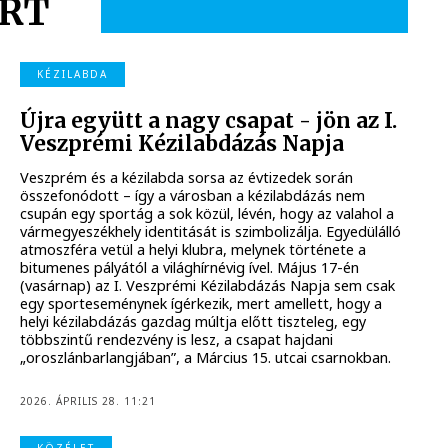
RT
KÉZILABDA
Újra együtt a nagy csapat - jön az I.
Veszprémi Kézilabdázás Napja
Veszprém és a kézilabda sorsa az évtizedek során
összefonódott – így a városban a kézilabdázás nem
csupán egy sportág a sok közül, lévén, hogy az valahol a
vármegyeszékhely identitását is szimbolizálja. Egyedülálló
atmoszféra vetül a helyi klubra, melynek története a
bitumenes pályától a világhírnévig ível. Május 17-én
(vasárnap) az I. Veszprémi Kézilabdázás Napja sem csak
egy sporteseménynek ígérkezik, mert amellett, hogy a
helyi kézilabdázás gazdag múltja előtt tiszteleg, egy
többszintű rendezvény is lesz, a csapat hajdani
„oroszlánbarlangjában”, a Március 15. utcai csarnokban.
2026. ÁPRILIS 28. 11:21