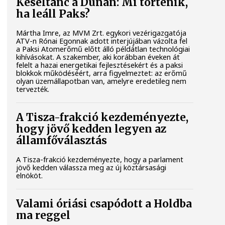
Késéltánc a Dunán: Mi történik,
ha leáll Paks?
Mártha Imre, az MVM Zrt. egykori vezérigazgatója
ATV-n Rónai Egonnak adott interjújában vázolta fel
a Paksi Atomerőmű előtt álló példátlan technológiai
kihívásokat. A szakember, aki korábban éveken át
felelt a hazai energetikai fejlesztésekért és a paksi
blokkok működéséért, arra figyelmeztet: az erőmű
olyan üzemállapotban van, amelyre eredetileg nem
tervezték.
A Tisza-frakció kezdeményezte,
hogy jövő kedden legyen az
államfőválasztás
A Tisza-frakció kezdeményezte, hogy a parlament
jövő kedden válassza meg az új köztársasági
elnököt.
Valami óriási csapódott a Holdba
ma reggel