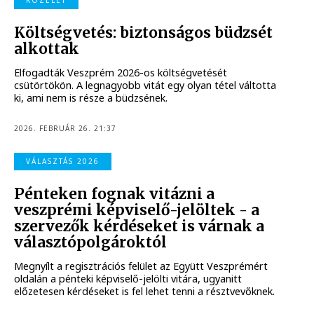
KÖZÉLET
Költségvetés: biztonságos büdzsét
alkottak
Elfogadták Veszprém 2026-os költségvetését
csütörtökön. A legnagyobb vitát egy olyan tétel váltotta
ki, ami nem is része a büdzsének.
2026. FEBRUÁR 26. 21:37
VÁLASZTÁS 2026
Pénteken fognak vitázni a
veszprémi képviselő-jelöltek - a
szervezők kérdéseket is várnak a
választópolgároktól
Megnyílt a regisztrációs felület az Együtt Veszprémért
oldalán a pénteki képviselő-jelölti vitára, ugyanitt
előzetesen kérdéseket is fel lehet tenni a résztvevőknek.