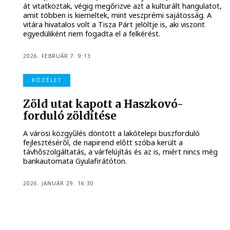
át vitatkoztak, végig megőrizve azt a kulturált hangulatot,
amit többen is kiemeltek, mint veszprémi sajátosság. A
vitára hivatalos volt a Tisza Párt jelöltje is, aki viszont
egyedüliként nem fogadta el a felkérést.
2026. FEBRUÁR 7. 9:13
KÖZÉLET
Zöld utat kapott a Haszkovó-
forduló zöldítése
A városi közgyűlés döntött a lakótelepi buszforduló
fejlesztéséről, de napirend előtt szóba került a
távhőszolgáltatás, a várfelújítás és az is, miért nincs még
bankautomata Gyulafirátóton.
2026. JANUÁR 29. 16:30