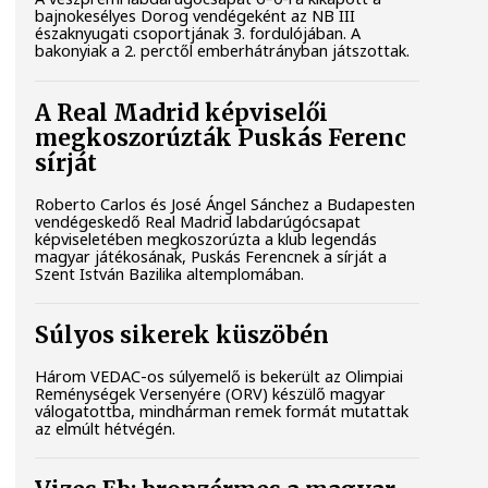
bajnokesélyes Dorog vendégeként az NB III
északnyugati csoportjának 3. fordulójában. A
bakonyiak a 2. perctől emberhátrányban játszottak.
A Real Madrid képviselői
megkoszorúzták Puskás Ferenc
sírját
Roberto Carlos és José Ángel Sánchez a Budapesten
vendégeskedő Real Madrid labdarúgócsapat
képviseletében megkoszorúzta a klub legendás
magyar játékosának, Puskás Ferencnek a sírját a
Szent István Bazilika altemplomában.
Súlyos sikerek küszöbén
Három VEDAC-os súlyemelő is bekerült az Olimpiai
Reménységek Versenyére (ORV) készülő magyar
válogatottba, mindhárman remek formát mutattak
az elmúlt hétvégén.