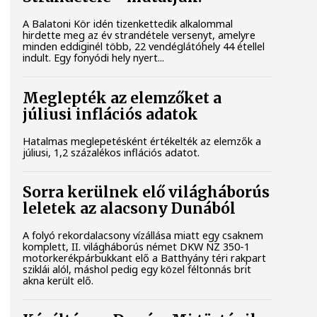
A Balatoni Kör idén tizenkettedik alkalommal
hirdette meg az év strandétele versenyt, amelyre
minden eddiginél több, 22 vendéglátóhely 44 étellel
indult. Egy fonyódi hely nyert...
Meglepték az elemzőket a
júliusi inflációs adatok
Hatalmas meglepetésként értékelték az elemzők a
júliusi, 1,2 százalékos inflációs adatot.
Sorra kerülnek elő világháborús
leletek az alacsony Dunából
A folyó rekordalacsony vízállása miatt egy csaknem
komplett, II. világháborús német DKW NZ 350-1
motorkerékpárbukkant elő a Batthyány téri rakpart
sziklái alól, máshol pedig egy közel féltonnás brit
akna került elő.