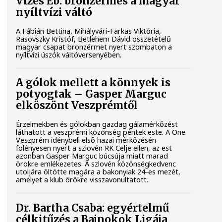
Vizes Eb: bronzérmes a magyar
nyíltvízi váltó
A Fábián Bettina, Mihályvári-Farkas Viktória,
Rasovszky Kristóf, Betlehem Dávid összetételű
magyar csapat bronzérmet nyert szombaton a
nyíltvízi úszók váltóversenyében.
A gólok mellett a könnyek is
potyogtak – Gasper Marguc
elköszönt Veszprémtől
Érzelmekben és gólokban gazdag gálamérkőzést
láthatott a veszprémi közönség péntek este. A One
Veszprém idénybeli első hazai mérkőzésén
fölényesen nyert a szlovén RK Celje ellen, az est
azonban Gasper Marguc búcsúja miatt marad
örökre emlékezetes. A szlovén közönségkedvenc
utoljára öltötte magára a bakonyiak 24-es mezét,
amelyet a klub örökre visszavonultatott.
Dr. Bartha Csaba: egyértelmű
célkitűzés a Bajnokok Ligája