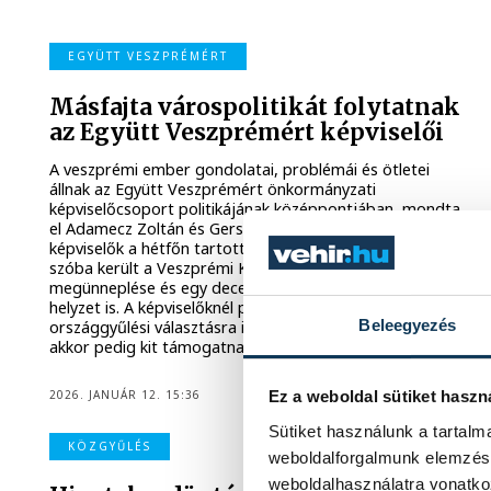
EGYÜTT VESZPRÉMÉRT
Másfajta várospolitikát folytatnak
az Együtt Veszprémért képviselői
A veszprémi ember gondolatai, problémái és ötletei
állnak az Együtt Veszprémért önkormányzati
képviselőcsoport politikájának középpontjában, mondta
el Adamecz Zoltán és Gerstmár Ferenc, önkormányzati
képviselők a hétfőn tartott sajtótájékoztatójukon, ahol
szóba került a Veszprémi Kézilabdázás Napjának
megünneplése és egy decemberi társasházi vis major
helyzet is. A képviselőknél portálunk rákérdezett a közelgő
Beleegyezés
országgyűlési választásra is, terveznek-e indulni, ha nem,
akkor pedig kit támogatnak?
2026. JANUÁR 12. 15:36
Ez a weboldal sütiket haszn
Sütiket használunk a tartal
KÖZGYŰLÉS
weboldalforgalmunk elemzésé
weboldalhasználatra vonatko