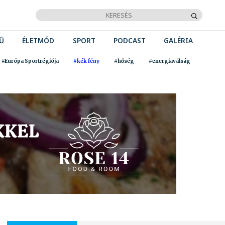
Ű
ÉLETMÓD
SPORT
PODCAST
GALÉRIA
#Európa Sportrégiója
#kék fény
#hőség
#energiaválság