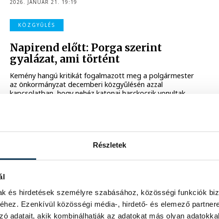
2026. JANUÁR 21. 19:19
KÖZGYŰLÉS
Napirend előtt: Porga szerint
gyalázat, ami történt
Kemény hangú kritikát fogalmazott meg a polgármester
az önkormányzat decemberi közgyűlésén azzal
kapcsolatban, hogy nehéz katonai harckocsik vonultak
végig Gyulafirátót utcáin két héttel ezelőtt. Kiderült az is,
tényleg épül-e új húszemeletes a városban.
2025. DECEMBER 18. 17:56
Részletek
ál
mak és hirdetések személyre szabásához, közösségi funkciók biz
KÖZÉLET
hez. Ezenkívül közösségi média-, hirdető- és elemező partner
zó adatait, akik kombinálhatják az adatokat más olyan adatokka