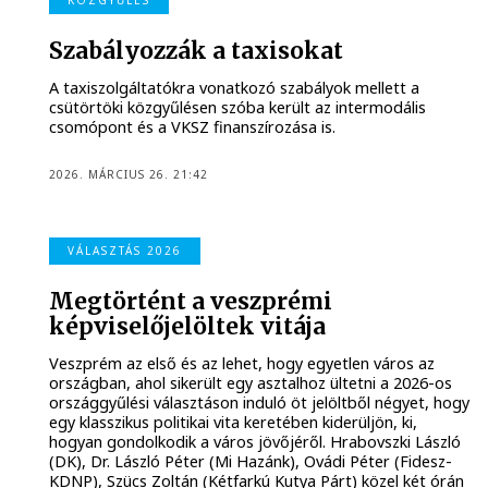
KÖZGYŰLÉS
Szabályozzák a taxisokat
A taxiszolgáltatókra vonatkozó szabályok mellett a
csütörtöki közgyűlésen szóba került az intermodális
csomópont és a VKSZ finanszírozása is.
2026. MÁRCIUS 26. 21:42
VÁLASZTÁS 2026
Megtörtént a veszprémi
képviselőjelöltek vitája
Veszprém az első és az lehet, hogy egyetlen város az
országban, ahol sikerült egy asztalhoz ültetni a 2026-os
országgyűlési választáson induló öt jelöltből négyet, hogy
egy klasszikus politikai vita keretében kiderüljön, ki,
hogyan gondolkodik a város jövőjéről. Hrabovszki László
(DK), Dr. László Péter (Mi Hazánk), Ovádi Péter (Fidesz-
KDNP), Szücs Zoltán (Kétfarkú Kutya Párt) közel két órán