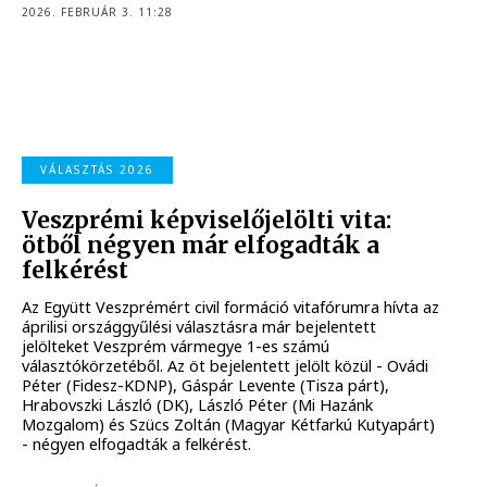
2026. FEBRUÁR 3. 11:28
VÁLASZTÁS 2026
Veszprémi képviselőjelölti vita:
ötből négyen már elfogadták a
felkérést
Az Együtt Veszprémért civil formáció vitafórumra hívta az
áprilisi országgyűlési választásra már bejelentett
jelölteket Veszprém vármegye 1-es számú
választókörzetéből. Az öt bejelentett jelölt közül - Ovádi
Péter (Fidesz-KDNP), Gáspár Levente (Tisza párt),
Hrabovszki László (DK), László Péter (Mi Hazánk
Mozgalom) és Szücs Zoltán (Magyar Kétfarkú Kutyapárt)
- négyen elfogadták a felkérést.