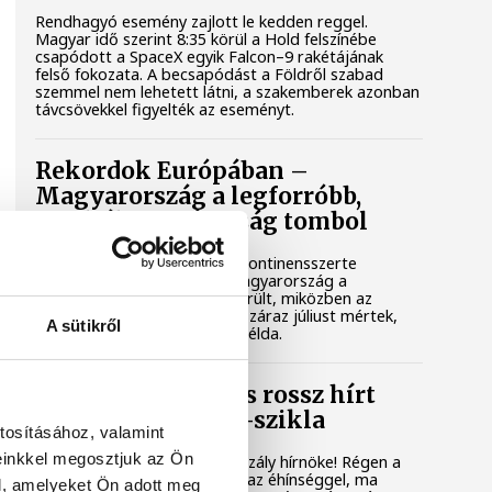
Rendhagyó esemény zajlott le kedden reggel.
Magyar idő szerint 8:35 körül a Hold felszínébe
csapódott a SpaceX egyik Falcon–9 rakétájának
felső fokozata. A becsapódást a Földről szabad
szemmel nem lehetett látni, a szakemberek azonban
távcsövekkel figyelték az eseményt.
Rekordok Európában –
Magyarország a legforróbb,
Angliában szárazság tombol
Rá sem ismerünk Európára, kontinensszerte
rekordokat dönt a hőség. Magyarország a
legforróbb országok közé került, miközben az
Egyesült Királyságban olyan száraz júliust mértek,
A sütikről
amilyenre 155 éve nem volt példa.
A múltban és ma is rossz hírt
hoz a dunai Ínség-szikla
tosításához, valamint
einkkel megosztjuk az Ön
Újra kilátszik a Dunából az aszály hírnöke! Régen a
felbukkanása egyet jelentett az éhínséggel, ma
l, amelyeket Ön adott meg