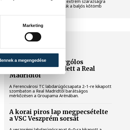
pedig a klímaváltozás okozta extrém szárazságra
hívja fel a figyelmet. Elmeséljük a baljós kőtömb
történetét.
Marketing
SPORT
dennek a megengedése
A Ferencváros egygólos
vereséget szenvedett a Real
Madridtól
A Ferencvárosi TC labdarúgócsapata 2-1-re kikapott
szombaton a Real Madridtól barátságos
mérkőzésen a Groupama Arénában.
A korai piros lap megpecsételte
a VSC Veszprém sorsát
A veszprémi labdarúgócsapat 6–0-ra kikapott a