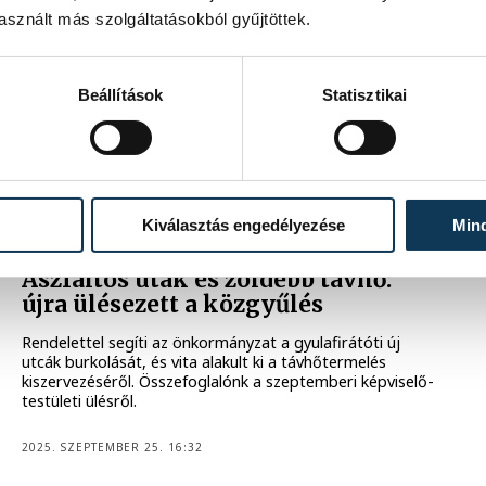
Együtt Veszprémért: Szükséges, de
sznált más szolgáltatásokból gyűjtöttek.
nem elégséges a Mindszenty utcai
gyalogátkelők jelzőlámpásítása
A belváros forgalmának csökkentésére valódi megoldást
Beállítások
Statisztikai
az aranyos-völgyi híd megépítése és a Házgyári út
fejlesztése jelentene az ellenzéki képviselők szerint.
2025. NOVEMBER 7. 17:59
Kiválasztás engedélyezése
Min
KÖZGYŰLÉS
Aszfaltos utak és zöldebb távhő:
újra ülésezett a közgyűlés
Rendelettel segíti az önkormányzat a gyulafirátóti új
utcák burkolását, és vita alakult ki a távhőtermelés
kiszervezéséről. Összefoglalónk a szeptemberi képviselő-
testületi ülésről.
2025. SZEPTEMBER 25. 16:32