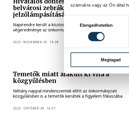
Hivatalos döntés született a
számukra vagy az Ön által ha
belvárosi zebrák
jelzőlámpásításáról
Hozzájárulás kiválasztása
Napirendre került a közösségi költségvetés
Elengedhetetlen
végeredménye az önkormányzat novemberi közgyűlésén.
2025. NOVEMBER 20. 14:28
Megtagad
KÖZGYŰLÉS
Temetők miatt alakult ki vita a
közgyűlésben
Néhány nappal mindenszentek előtt az önkormányzati
közgyűlésben is a temetők kerültek a figyelem fókuszába.
2025. OKTÓBER 30. 16:07