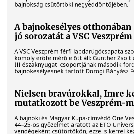
bajnokság csütörtöki negyeddöntőjében.
A bajnokesélyes otthonában 
jó sorozatát a VSC Veszprém
A VSC Veszprém férfi labdarúgócsapata s
komoly erőfelmérő előtt áll: Gunther Zsolt
III északnyugati csoportjának második for
bajnokesélyesnek tartott Dorogi Bányász F
Nielsen bravúrokkal, Imre ké
mutatkozott be Veszprém-
A bajnoki és Magyar Kupa-címvédő One Ve
44–25-ös győzelmet aratott az ETO Univers
vendégeként csütörtökön, ezzel sikerrel ke