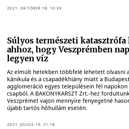
2021. OKTÓBER 18. 10:39
Súlyos természeti katasztrófa
ahhoz, hogy Veszprémben nap
legyen víz
Az elmúlt hetekben többfelé lehetett olvasni a
kánikula és a csapadékhiány miatt a Budapes
agglomeráció egyes településein fél napokon á
csapból. A BAKONYKARSZT Zrt.-hez fordultun
Veszprémet vajon mennyire fenyegetné hason
újabb tartós hőhullám esetén.
2021. JÚLIUS 19. 21:18