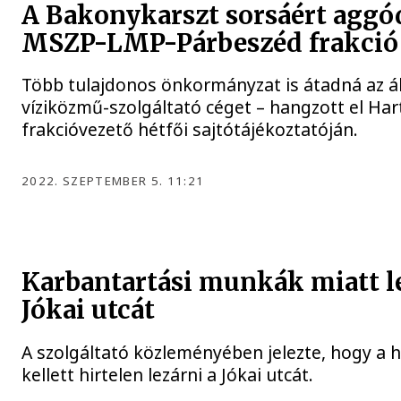
A Bakonykarszt sorsáért aggó
MSZP-LMP-Párbeszéd frakció
Több tulajdonos önkormányzat is átadná az á
víziközmű-szolgáltató céget – hangzott el Ha
frakcióvezető hétfői sajtótájékoztatóján.
2022. SZEPTEMBER 5. 11:21
Karbantartási munkák miatt l
Jókai utcát
A szolgáltató közleményében jelezte, hogy a 
kellett hirtelen lezárni a Jókai utcát.