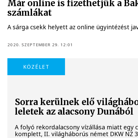
Már online is fizethetjük a B
számlákat
A sárga csekk helyett az online ügyintézést ja
2020. SZEPTEMBER 29. 12:01
KÖZÉLET
Sorra kerülnek elő világháb
leletek az alacsony Dunából
A folyó rekordalacsony vízállása miatt egy
komplett, II. világháborús német DKW NZ 