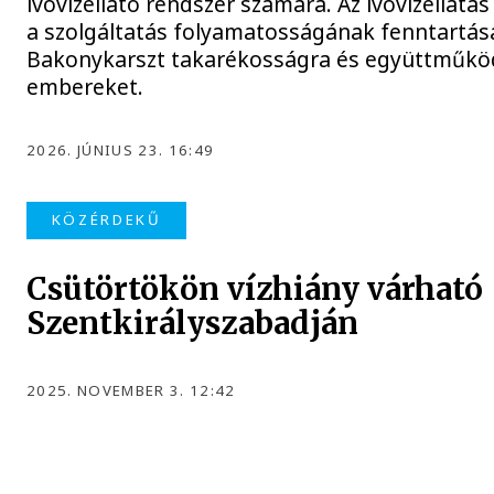
ivóvízellátó rendszer számára. Az ivóvízellátá
a szolgáltatás folyamatosságának fenntartás
Bakonykarszt takarékosságra és együttműköd
embereket.
2026. JÚNIUS 23. 16:49
KÖZÉRDEKŰ
Csütörtökön vízhiány várható
Szentkirályszabadján
2025. NOVEMBER 3. 12:42