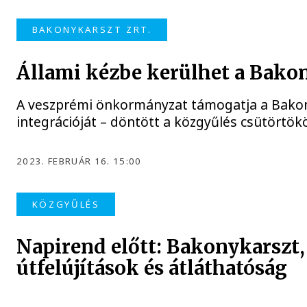
BAKONYKARSZT ZRT.
Állami kézbe kerülhet a Bako
A veszprémi önkormányzat támogatja a Bakon
integrációját – döntött a közgyűlés csütörtök
2023. FEBRUÁR 16. 15:00
KÖZGYŰLÉS
Napirend előtt: Bakonykarszt,
útfelújítások és átláthatóság