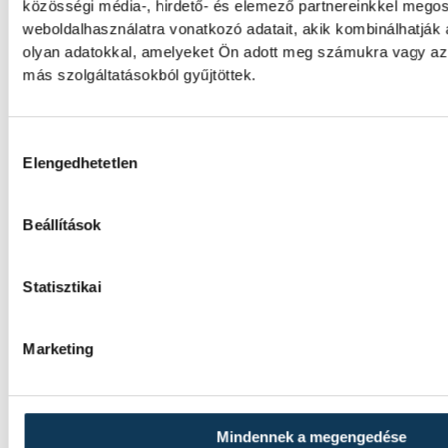
közösségi média-, hirdető- és elemező partnereinkkel mego
csillaghullás is vár ránk
weboldalhasználatra vonatkozó adatait, akik kombinálhatják
olyan adatokkal, amelyeket Ön adott meg számukra vagy az 
Az év legsűrűbb csillagászati napján, augusz
más szolgáltatásokból gyűjtöttek.
tetőzik majd a Perseidák hullócsillagraj, d
napon részleges napfogyatkozást is meg l
figyelni.
Hozzájárulás kiválasztása
Elengedhetetlen
Lekapcsolják Veszprém
Beállítások
díszkivilágítását, elzárják a
szökőkutakat
Statisztikai
A kormány energiatakarékossági felhívásá
Marketing
Veszprém városa és Veszprémi Főegyházme
lekapcsolta a veszprémi épületek és nevez
díszkivilágítását.
Mindennek a megengedése