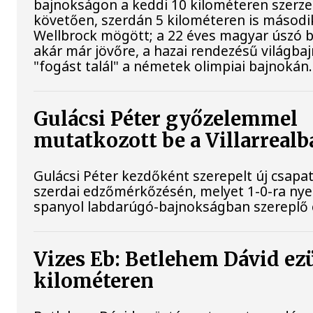
bajnokságon a keddi 10 kilométeren szerze
követően, szerdán 5 kilométeren is második
Wellbrock mögött; a 22 éves magyar úszó b
akár már jövőre, a hazai rendezésű világb
"fogást talál" a németek olimpiai bajnokán.
Gulácsi Péter győzelemmel
mutatkozott be a Villarrealb
Gulácsi Péter kezdőként szerepelt új csapata
szerdai edzőmérkőzésén, melyet 1-0-ra nye
spanyol labdarúgó-bajnokságban szereplő 
Vizes Eb: Betlehem Dávid ez
kilométeren