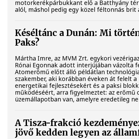
motorkerékpárbukkant elő a Batthyány téri 
alól, máshol pedig egy közel féltonnás brit 
Késéltánc a Dunán: Mi történi
Paks?
Mártha Imre, az MVM Zrt. egykori vezériga
Rónai Egonnak adott interjújában vázolta fe
Atomerőmű előtt álló példátlan technológia
szakember, aki korábban éveken át felelt a 
energetikai fejlesztésekért és a paksi blok
működéséért, arra figyelmeztet: az erőmű 
üzemállapotban van, amelyre eredetileg ne
A Tisza-frakció kezdeménye
jövő kedden legyen az állam