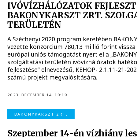
IVÓVÍZHÁLÓZATOK FEJLESZT
BAKONYKARSZT ZRT. SZOLG
TERÜLETÉN
A Széchenyi 2020 program keretében BAKONY
vezette konzorcium 780,13 millió forint vissz
európai uniós támogatást nyert el a „BAKONY
szolgáltatási területén ivóvízhálózatok haté
fejlesztése” elnevezésű, KEHOP- 2.1.11-21-20
számú projekt megvalósítására.
2023. DECEMBER 14. 10:19
BAKONYKARSZT ZRT.
Szeptember 14-én vízhiány le