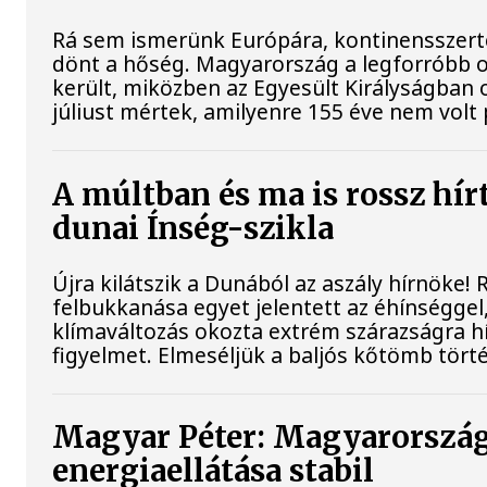
Rá sem ismerünk Európára, kontinensszert
dönt a hőség. Magyarország a legforróbb 
került, miközben az Egyesült Királyságban 
júliust mértek, amilyenre 155 éve nem volt
A múltban és ma is rossz hír
dunai Ínség-szikla
Újra kilátszik a Dunából az aszály hírnöke!
felbukkanása egyet jelentett az éhínséggel
klímaváltozás okozta extrém szárazságra hív
figyelmet. Elmeséljük a baljós kőtömb tört
Magyar Péter: Magyarorszá
energiaellátása stabil