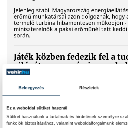
Jelenleg stabil Magyarország energiaellátás
erőmű munkatársai azon dolgoznak, hogy 
termelő turbina hibamentesen működjön - 
miniszterelnök a paksi erőműnél tett keddi
során.
Játék közben fedezik fel a 
világát a veszprémi gyereke
Látványos kísérletek, kreatív feladatok és
várja a gyerekeket a veszprémi Tinker Lab
Beleegyezés
Részletek
Videónkban Balassa Marietta, a központ ve
be, hogyan teszik izgalmassá a természe
megismerését.
Ez a weboldal sütiket használ
Sütiket használunk a tartalmak és hirdetések személyre sz
funkciók biztosításához, valamint weboldalforgalmunk elem
Augusztus 12-én napfogyatk