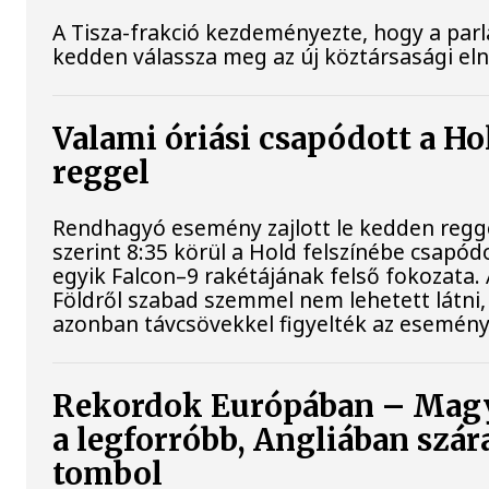
A Tisza-frakció kezdeményezte, hogy a par
kedden válassza meg az új köztársasági el
Valami óriási csapódott a H
reggel
Rendhagyó esemény zajlott le kedden regg
szerint 8:35 körül a Hold felszínébe csapód
egyik Falcon–9 rakétájának felső fokozata.
Földről szabad szemmel nem lehetett látni
azonban távcsövekkel figyelték az esemény
Rekordok Európában – Mag
a legforróbb, Angliában szár
tombol