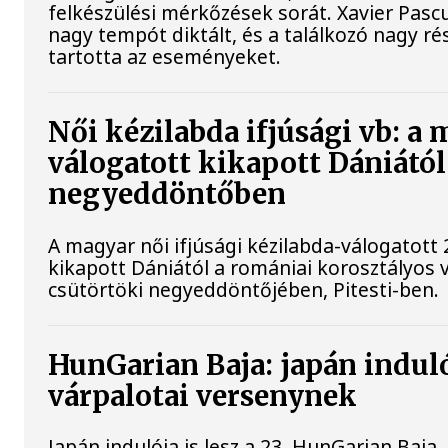
felkészülési mérkőzések sorát. Xavier Pasc
nagy tempót diktált, és a találkozó nagy r
tartotta az eseményeket.
Női kézilabda ifjúsági vb: a
válogatott kikapott Dániától
negyeddöntőben
A magyar női ifjúsági kézilabda-válogatott 
kikapott Dániától a romániai korosztályos 
csütörtöki negyeddöntőjében, Pitesti-ben.
HunGarian Baja: japán indulój
várpalotai versenynek
Japán indulója is lesz a 23. HunGarian Baja