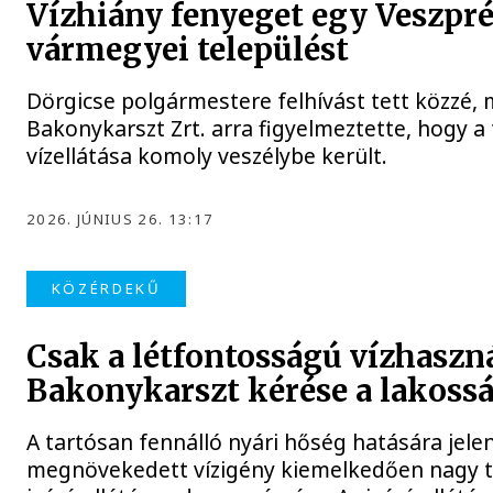
Vízhiány fenyeget egy Veszpr
vármegyei települést
Dörgicse polgármestere felhívást tett közzé, 
Bakonykarszt Zrt. arra figyelmeztette, hogy a
vízellátása komoly veszélybe került.
2026. JÚNIUS 26. 13:17
KÖZÉRDEKŰ
Csak a létfontosságú vízhaszná
Bakonykarszt kérése a lakossá
A tartósan fennálló nyári hőség hatására jele
megnövekedett vízigény kiemelkedően nagy te