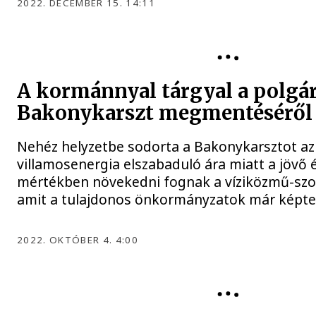
2022. DECEMBER 15. 14:11
KÖZGYŰLÉS
A kormánnyal tárgyal a polgá
Bakonykarszt megmentéséről
Nehéz helyzetbe sodorta a Bakonykarsztot az 
villamosenergia elszabaduló ára miatt a jövő 
mértékben növekedni fognak a víziközmű-szol
amit a tulajdonos önkormányzatok már képtele
2022. OKTÓBER 4. 4:00
HARTMANN FERENC