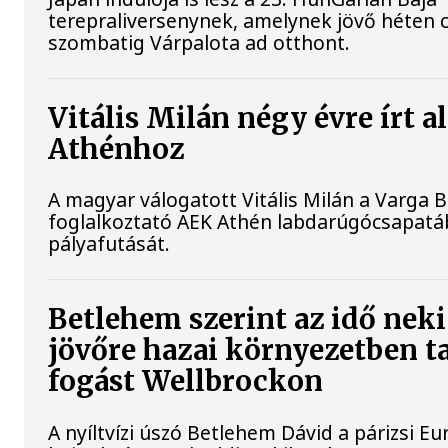
terepraliversenynek, amelynek jövő héten 
szombatig Várpalota ad otthont.
Vitális Milán négy évre írt a
Athénhoz
A magyar válogatott Vitális Milán a Varga B
foglalkoztató AEK Athén labdarúgócsapatáb
pályafutását.
Betlehem szerint az idő neki
jövőre hazai környezetben t
fogást Wellbrockon
A nyíltvízi úszó Betlehem Dávid a párizsi Eu