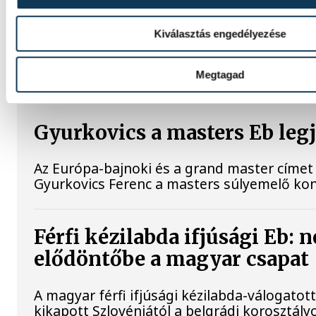
Kiválasztás engedélyezése
SPORT
Megtagad
Gyurkovics a masters Eb leg
Az Európa-bajnoki és a grand master címet 
Gyurkovics Ferenc a masters súlyemelő ko
Férfi kézilabda ifjúsági Eb: 
elődöntőbe a magyar csapat
A magyar férfi ifjúsági kézilabda-válogatot
kikapott Szlovéniától a belgrádi korosztály