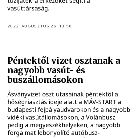
tűzijátékra érkezőket segíti a
vasúttársaság.
2022. AUGUSZTUS 26. 13:58
Péntektől vizet osztanak a
nagyobb vasút- és
buszállomásokon
Ásványvizet oszt utasainak péntektől a
hőségriasztás ideje alatt a MÁV-START a
budapesti fejpályaudvarokon és a nagyobb
vidéki vasútállomásokon, a Volánbusz
pedig a megyeszékhelyeken, a nagyobb
forgalmat lebonyolító autóbusz-