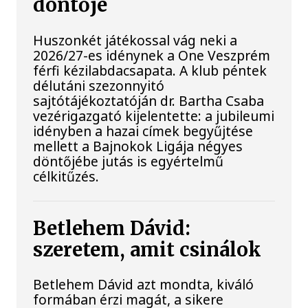
döntője
Huszonkét játékossal vág neki a
2026/27-es idénynek a One Veszprém
férfi kézilabdacsapata. A klub péntek
délutáni szezonnyitó
sajtótájékoztatóján dr. Bartha Csaba
vezérigazgató kijelentette: a jubileumi
idényben a hazai címek begyűjtése
mellett a Bajnokok Ligája négyes
döntőjébe jutás is egyértelmű
célkitűzés.
Betlehem Dávid:
szeretem, amit csinálok
Betlehem Dávid azt mondta, kiváló
formában érzi magát, a sikere