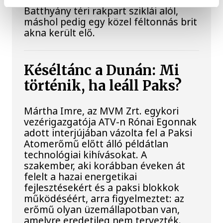
Batthyány téri rakpart sziklái alól,
máshol pedig egy közel féltonnás brit
akna került elő.
Késéltánc a Dunán: Mi
történik, ha leáll Paks?
Mártha Imre, az MVM Zrt. egykori
vezérigazgatója ATV-n Rónai Egonnak
adott interjújában vázolta fel a Paksi
Atomerőmű előtt álló példátlan
technológiai kihívásokat. A
szakember, aki korábban éveken át
felelt a hazai energetikai
fejlesztésekért és a paksi blokkok
működéséért, arra figyelmeztet: az
erőmű olyan üzemállapotban van,
amelyre eredetileg nem tervezték.