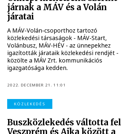
járnak a MÁV és a Volán
járatai
A MÁV-Volán-csoporthoz tartozó
közlekedési társaságok - MÁV-Start,
Volánbusz, MÁV-HÉV - az ünnepekhez
igazították járataik közlekedési rendjét -
közölte a MÁV Zrt. kommunikációs
igazgatósága kedden.
2022. DECEMBER 21. 11:01
KÖZLEKEDÉS
Buszközlekedés váltotta fel
Veszprém és Ajka között a