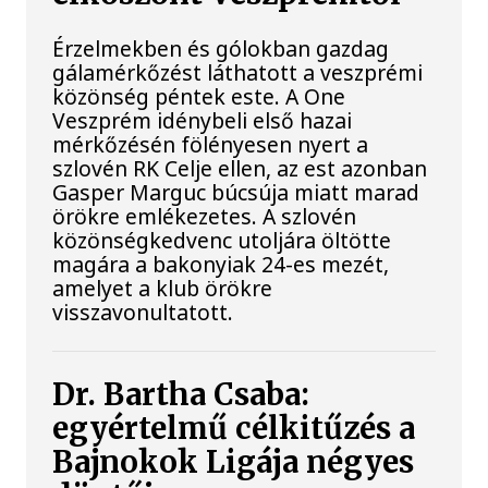
Érzelmekben és gólokban gazdag
gálamérkőzést láthatott a veszprémi
közönség péntek este. A One
Veszprém idénybeli első hazai
mérkőzésén fölényesen nyert a
szlovén RK Celje ellen, az est azonban
Gasper Marguc búcsúja miatt marad
örökre emlékezetes. A szlovén
közönségkedvenc utoljára öltötte
magára a bakonyiak 24-es mezét,
amelyet a klub örökre
visszavonultatott.
Dr. Bartha Csaba:
egyértelmű célkitűzés a
Bajnokok Ligája négyes