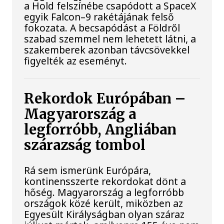
a Hold felszínébe csapódott a SpaceX
egyik Falcon–9 rakétájának felső
fokozata. A becsapódást a Földről
szabad szemmel nem lehetett látni, a
szakemberek azonban távcsövekkel
figyelték az eseményt.
Rekordok Európában –
Magyarország a
legforróbb, Angliában
szárazság tombol
Rá sem ismerünk Európára,
kontinensszerte rekordokat dönt a
hőség. Magyarország a legforróbb
országok közé került, miközben az
Egyesült Királyságban olyan száraz