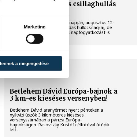
napfogyatkozás és csillaghullás
is vár ránk
Az év legsűrűbb csillagászati napján, augusztus 12-
Marketing
én éjjel tetőzik majd a Perseidák hullócsillagraj, de
ugyanezen a napon részleges napfogyatkozást is
meg lehet majd figyelni.
dennek a megengedése
SPORT
Betlehem Dávid Európa-bajnok a
3 km-es kieséses versenyben!
Betlehem Dávid aranyérmet nyert pénteken a
nyíltvízi úszók 3 kilométeres kieséses
versenyszámában a párizsi Európa-
bajnokságon. Rasovszky Kristóf célfotóval ötödik
lett.