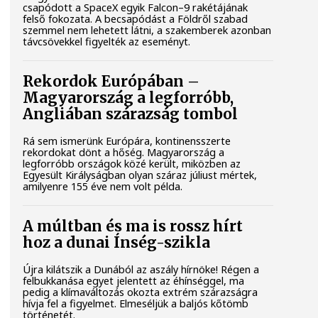
csapódott a SpaceX egyik Falcon–9 rakétájának
felső fokozata. A becsapódást a Földről szabad
szemmel nem lehetett látni, a szakemberek azonban
távcsövekkel figyelték az eseményt.
Rekordok Európában –
Magyarország a legforróbb,
Angliában szárazság tombol
Rá sem ismerünk Európára, kontinensszerte
rekordokat dönt a hőség. Magyarország a
legforróbb országok közé került, miközben az
Egyesült Királyságban olyan száraz júliust mértek,
amilyenre 155 éve nem volt példa.
A múltban és ma is rossz hírt
hoz a dunai Ínség-szikla
Újra kilátszik a Dunából az aszály hírnöke! Régen a
felbukkanása egyet jelentett az éhínséggel, ma
pedig a klímaváltozás okozta extrém szárazságra
hívja fel a figyelmet. Elmeséljük a baljós kőtömb
történetét.