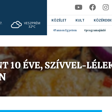
KÖZÉLET
KULT
KÖZÉRDEK
VESZPRÉM
7.
32°C
#Pannon Egyetem
#programajánló