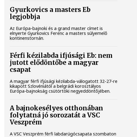
Gyurkovics a masters Eb
legjobbja
Az Európa-bajnoki és a grand master címet is
elnyerte Gyurkovics Ferenc a masters súlyemelő
kontinenstornán.
Férfi kézilabda ifjúsági Eb: nem
jutott elődöntőbe a magyar
csapat
A magyar férfi ifjúsági kézilabda-válogatott 32-27-re
kikapott Szlovéniától a belgrádi korosztályos
Európa-bajnokság csütörtöki negyeddöntőjében.
A bajnokesélyes otthonában
folytatná jó sorozatát a VSC
Veszprém
A VSC Veszprém férfi labdarúgócsapata szombaton