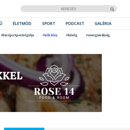
Ű
ÉLETMÓD
SPORT
PODCAST
GALÉRIA
#Európa Sportrégiója
#kék fény
#hőség
#energiaválság