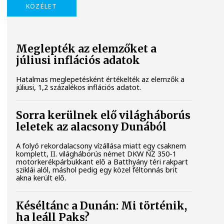
KÖZÉLET
Meglepték az elemzőket a
júliusi inflációs adatok
Hatalmas meglepetésként értékelték az elemzők a
júliusi, 1,2 százalékos inflációs adatot.
Sorra kerülnek elő világháborús
leletek az alacsony Dunából
A folyó rekordalacsony vízállása miatt egy csaknem
komplett, II. világháborús német DKW NZ 350-1
motorkerékpárbukkant elő a Batthyány téri rakpart
sziklái alól, máshol pedig egy közel féltonnás brit
akna került elő.
Késéltánc a Dunán: Mi történik,
ha leáll Paks?