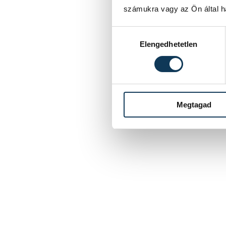
számukra vagy az Ön által ha
Hozzájárulás kiválasztása
Elengedhetetlen
Megtagad