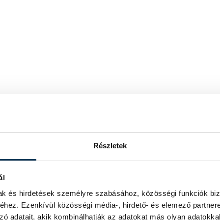
Részletek
ál
mak és hirdetések személyre szabásához, közösségi funkciók biz
hez. Ezenkívül közösségi média-, hirdető- és elemező partner
zó adatait, akik kombinálhatják az adatokat más olyan adatokka