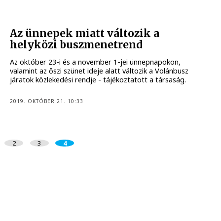
Az ünnepek miatt változik a
helyközi buszmenetrend
Az október 23-i és a november 1-jei ünnepnapokon,
valamint az őszi szünet ideje alatt változik a Volánbusz
járatok közlekedési rendje - tájékoztatott a társaság.
2019. OKTÓBER 21. 10:33
2
3
4