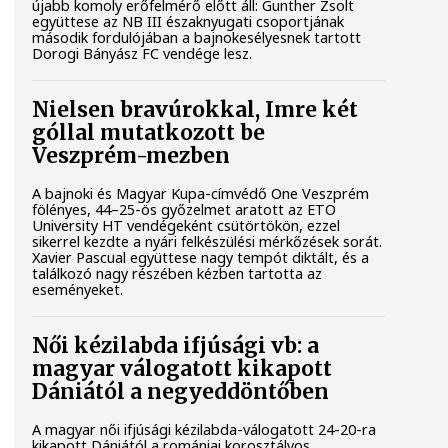
újabb komoly erőfelmérő előtt áll: Gunther Zsolt
együttese az NB III északnyugati csoportjának
második fordulójában a bajnokesélyesnek tartott
Dorogi Bányász FC vendége lesz.
Nielsen bravúrokkal, Imre két
góllal mutatkozott be
Veszprém-mezben
A bajnoki és Magyar Kupa-címvédő One Veszprém
fölényes, 44–25-ös győzelmet aratott az ETO
University HT vendégeként csütörtökön, ezzel
sikerrel kezdte a nyári felkészülési mérkőzések sorát.
Xavier Pascual együttese nagy tempót diktált, és a
találkozó nagy részében kézben tartotta az
eseményeket.
Női kézilabda ifjúsági vb: a
magyar válogatott kikapott
Dániától a negyeddöntőben
A magyar női ifjúsági kézilabda-válogatott 24-20-ra
kikapott Dániától a romániai korosztályos