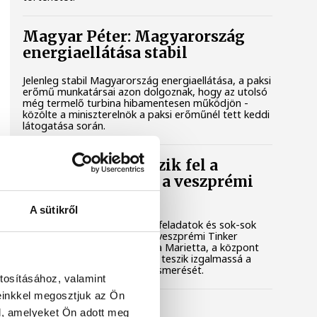
Magyar Péter: Magyarország
energiaellátása stabil
Jelenleg stabil Magyarország energiaellátása, a paksi
erőmű munkatársai azon dolgoznak, hogy az utolsó
még termelő turbina hibamentesen működjön -
közölte a miniszterelnök a paksi erőműnél tett keddi
látogatása során.
Játék közben fedezik fel a
tudomány világát a veszprémi
gyerekek
A sütikről
Látványos kísérletek, kreatív feladatok és sok-sok
élmény várja a gyerekeket a veszprémi Tinker
Labsben. Videónkban Balassa Marietta, a központ
vezetője mutatja be, hogyan teszik izgalmassá a
természettudományok megismerését.
tosításához, valamint
einkkel megosztjuk az Ön
Augusztus 12-én
l, amelyeket Ön adott meg