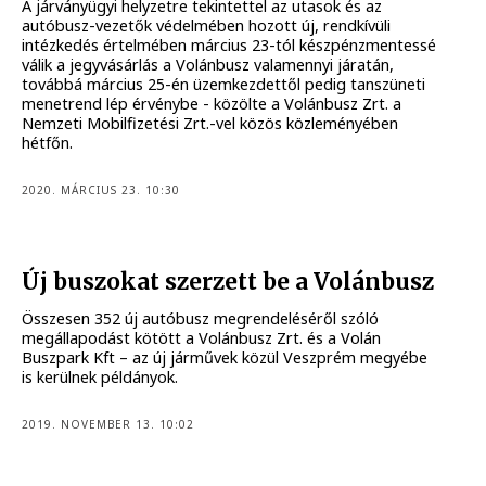
A járványügyi helyzetre tekintettel az utasok és az
autóbusz-vezetők védelmében hozott új, rendkívüli
intézkedés értelmében március 23-tól készpénzmentessé
válik a jegyvásárlás a Volánbusz valamennyi járatán,
továbbá március 25-én üzemkezdettől pedig tanszüneti
menetrend lép érvénybe - közölte a Volánbusz Zrt. a
Nemzeti Mobilfizetési Zrt.-vel közös közleményében
hétfőn.
2020. MÁRCIUS 23. 10:30
Új buszokat szerzett be a Volánbusz
Összesen 352 új autóbusz megrendeléséről szóló
megállapodást kötött a Volánbusz Zrt. és a Volán
Buszpark Kft – az új járművek közül Veszprém megyébe
is kerülnek példányok.
2019. NOVEMBER 13. 10:02