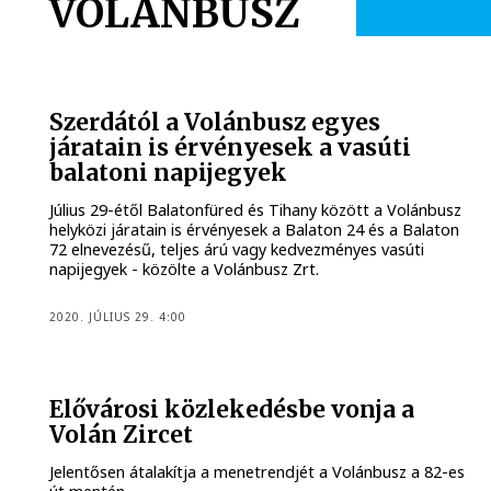
VOLÁNBUSZ
Szerdától a Volánbusz egyes
járatain is érvényesek a vasúti
balatoni napijegyek
Július 29-étől Balatonfüred és Tihany között a Volánbusz
helyközi járatain is érvényesek a Balaton 24 és a Balaton
72 elnevezésű, teljes árú vagy kedvezményes vasúti
napijegyek - közölte a Volánbusz Zrt.
2020. JÚLIUS 29. 4:00
Elővárosi közlekedésbe vonja a
Volán Zircet
Jelentősen átalakítja a menetrendjét a Volánbusz a 82-es