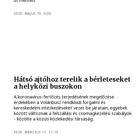
út mentén.
2020. MÁJUS 10. 4:00
Hátsó ajtóhoz terelik a bérleteseket
a helyközi buszokon
A koronavírus-fertőzés terjedésének megelőzése
érdekében a Volánbusz rendkívüli forgalmi és
kereskedelmi intézkedéseket vezet be járatain, egyebek
között változnak a felszállási és csomagkezelési szabályok
- közölte a közúti közlekedési társaság.
2020. MÁRCIUS 17. 11:10