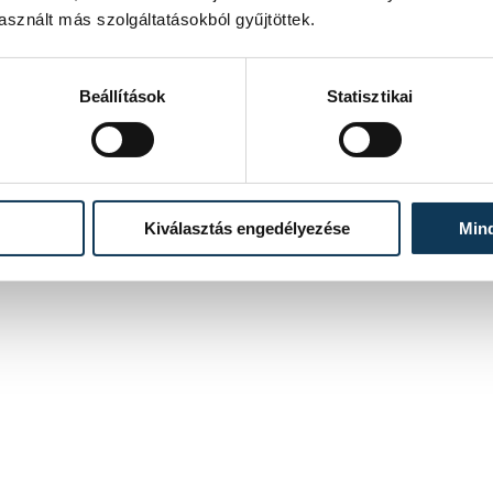
sznált más szolgáltatásokból gyűjtöttek.
Beállítások
Statisztikai
Kiválasztás engedélyezése
Min