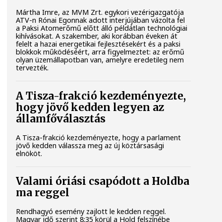
Mártha Imre, az MVM Zrt. egykori vezérigazgatója
ATV-n Rónai Egonnak adott interjújában vázolta fel
a Paksi Atomerőmű előtt álló példátlan technológiai
kihívásokat. A szakember, aki korábban éveken át
felelt a hazai energetikai fejlesztésekért és a paksi
blokkok működéséért, arra figyelmeztet: az erőmű
olyan üzemállapotban van, amelyre eredetileg nem
tervezték.
A Tisza-frakció kezdeményezte,
hogy jövő kedden legyen az
államfőválasztás
A Tisza-frakció kezdeményezte, hogy a parlament
jövő kedden válassza meg az új köztársasági
elnököt.
Valami óriási csapódott a Holdba
ma reggel
Rendhagyó esemény zajlott le kedden reggel.
Magyar idő szerint 8:35 körül a Hold felszínébe