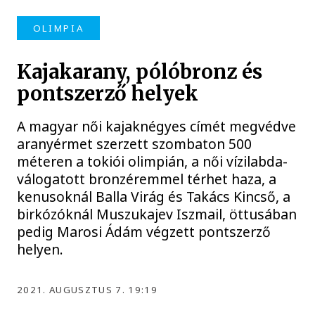
OLIMPIA
Kajakarany, pólóbronz és
pontszerző helyek
A magyar női kajaknégyes címét megvédve
aranyérmet szerzett szombaton 500
méteren a tokiói olimpián, a női vízilabda-
válogatott bronzéremmel térhet haza, a
kenusoknál Balla Virág és Takács Kincső, a
birkózóknál Muszukajev Iszmail, öttusában
pedig Marosi Ádám végzett pontszerző
helyen.
2021. AUGUSZTUS 7. 19:19