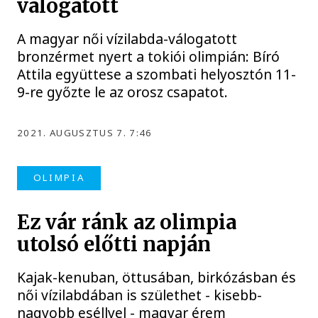
válogatott
A magyar női vízilabda-válogatott
bronzérmet nyert a tokiói olimpián: Bíró
Attila együttese a szombati helyosztón 11-
9-re győzte le az orosz csapatot.
2021. AUGUSZTUS 7. 7:46
OLIMPIA
Ez vár ránk az olimpia
utolsó előtti napján
Kajak-kenuban, öttusában, birkózásban és
női vízilabdában is születhet - kisebb-
nagyobb eséllyel - magyar érem