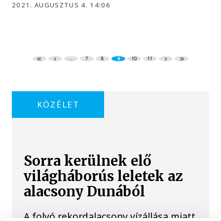
2021. AUGUSZTUS 4. 14:06
...
7
8
9
10
11
KÖZÉLET
Sorra kerülnek elő
világháborús leletek az
alacsony Dunából
A folyó rekordalacsony vízállása miatt