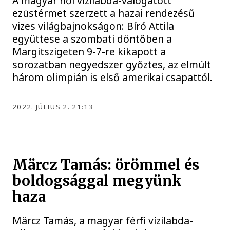
A magyar női vízilabda-válogatott
ezüstérmet szerzett a hazai rendezésű
vizes világbajnokságon: Bíró Attila
együttese a szombati döntőben a
Margitszigeten 9-7-re kikapott a
sorozatban negyedszer győztes, az elmúlt
három olimpián is első amerikai csapattól.
2022. JÚLIUS 2. 21:13
Märcz Tamás: örömmel és
boldogsággal megyünk
haza
Märcz Tamás, a magyar férfi vízilabda-