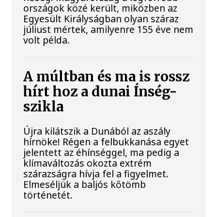
országok közé került, miközben az
Egyesült Királyságban olyan száraz
júliust mértek, amilyenre 155 éve nem
volt példa.
A múltban és ma is rossz
hírt hoz a dunai Ínség-
szikla
Újra kilátszik a Dunából az aszály
hírnöke! Régen a felbukkanása egyet
jelentett az éhínséggel, ma pedig a
klímaváltozás okozta extrém
szárazságra hívja fel a figyelmet.
Elmeséljük a baljós kőtömb
történetét.