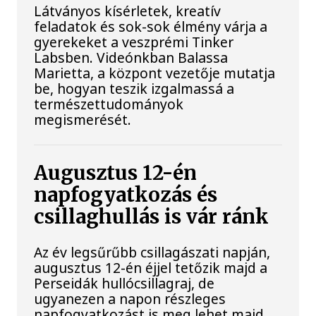
Látványos kísérletek, kreatív
feladatok és sok-sok élmény várja a
gyerekeket a veszprémi Tinker
Labsben. Videónkban Balassa
Marietta, a központ vezetője mutatja
be, hogyan teszik izgalmassá a
természettudományok
megismerését.
Augusztus 12-én
napfogyatkozás és
csillaghullás is vár ránk
Az év legsűrűbb csillagászati napján,
augusztus 12-én éjjel tetőzik majd a
Perseidák hullócsillagraj, de
ugyanezen a napon részleges
napfogyatkozást is meg lehet majd