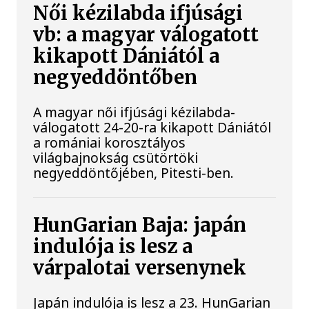
Női kézilabda ifjúsági
vb: a magyar válogatott
kikapott Dániától a
negyeddöntőben
A magyar női ifjúsági kézilabda-
válogatott 24-20-ra kikapott Dániától
a romániai korosztályos
világbajnokság csütörtöki
negyeddöntőjében, Pitesti-ben.
HunGarian Baja: japán
indulója is lesz a
várpalotai versenynek
Japán indulója is lesz a 23. HunGarian