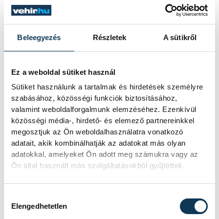
egy csaknem komplett, II.
világháborús német DKW NZ 350-1
motorkerékpárbukkant elő a
Batthyány téri rakpart sziklái alól,
Beleegyezés
Részletek
A sütikről
máshol pedig egy közel féltonnás brit
akna került elő.
Ez a weboldal sütiket használ
Sütiket használunk a tartalmak és hirdetések személyre
Késéltánc a Dunán: Mi
szabásához, közösségi funkciók biztosításához,
történik, ha leáll Paks?
valamint weboldalforgalmunk elemzéséhez. Ezenkívül
közösségi média-, hirdető- és elemező partnereinkkel
megosztjuk az Ön weboldalhasználatra vonatkozó
Mártha Imre, az MVM Zrt. egykori
adatait, akik kombinálhatják az adatokat más olyan
vezérigazgatója ATV-n Rónai Egonnak
adatokkal, amelyeket Ön adott meg számukra vagy az
adott interjújában vázolta fel a Paksi
Ön által használt más szolgáltatásokból gyűjtöttek.
Atomerőmű előtt álló példátlan
technológiai kihívásokat. A
szakember, aki korábban éveken át
Hozzájárulás kiválasztása
felelt a hazai energetikai
Elengedhetetlen
fejlesztésekért és a paksi blokkok