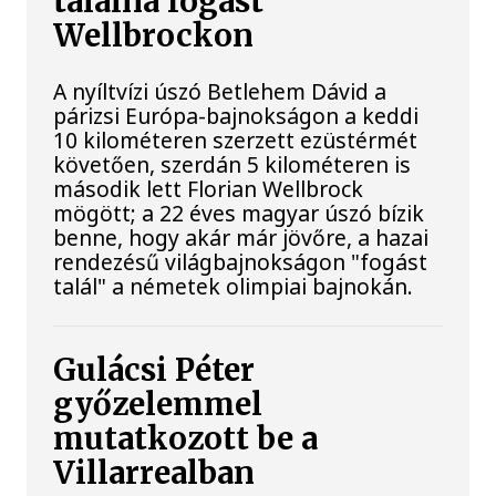
találna fogást
Wellbrockon
A nyíltvízi úszó Betlehem Dávid a
párizsi Európa-bajnokságon a keddi
10 kilométeren szerzett ezüstérmét
követően, szerdán 5 kilométeren is
második lett Florian Wellbrock
mögött; a 22 éves magyar úszó bízik
benne, hogy akár már jövőre, a hazai
rendezésű világbajnokságon "fogást
talál" a németek olimpiai bajnokán.
Gulácsi Péter
győzelemmel
mutatkozott be a
Villarrealban