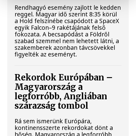
Rendhagyó esemény zajlott le kedden
reggel. Magyar idő szerint 8:35 körül
a Hold felszínébe csapódott a SpaceX
egyik Falcon–9 rakétájának felső
fokozata. A becsapódást a Földről
szabad szemmel nem lehetett látni, a
szakemberek azonban távcsövekkel
figyelték az eseményt.
Rekordok Európában –
Magyarország a
legforróbb, Angliában
szárazság tombol
Rá sem ismerünk Európára,
kontinensszerte rekordokat dönt a
hőség. Magyarország a legforróbb