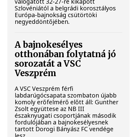
válogatott 32-27-re kikapott
Szlovéniától a belgrádi korosztályos
Európa-bajnokság csütörtöki
negyeddöntőjében.
A bajnokesélyes
otthonában folytatná jó
sorozatát a VSC
Veszprém
A VSC Veszprém férfi
labdarúgócsapata szombaton újabb
komoly erőfelmérő előtt áll: Gunther
Zsolt együttese az NB III
északnyugati csoportjának második
fordulójában a bajnokesélyesnek
tartott Dorogi Bányász FC vendége
lesz.