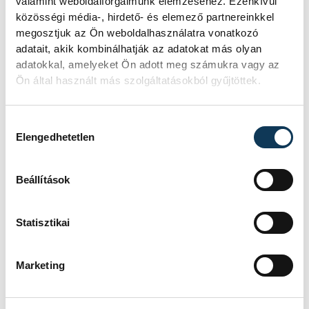
valamint weboldalforgalmunk elemzéséhez. Ezenkívül
közösségi média-, hirdető- és elemező partnereinkkel
Hatalmas meglepetésként értékelték
megosztjuk az Ön weboldalhasználatra vonatkozó
az elemzők a júliusi, 1,2 százalékos
adatait, akik kombinálhatják az adatokat más olyan
inflációs adatot.
adatokkal, amelyeket Ön adott meg számukra vagy az
Ön által használt más szolgáltatásokból gyűjtöttek.
Sorra kerülnek elő
Hozzájárulás kiválasztása
világháborús leletek az
Elengedhetetlen
alacsony Dunából
Beállítások
A folyó rekordalacsony vízállása miatt
egy csaknem komplett, II.
világháborús német DKW NZ 350-1
Statisztikai
motorkerékpárbukkant elő a
Batthyány téri rakpart sziklái alól,
máshol pedig egy közel féltonnás brit
Marketing
akna került elő.