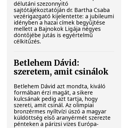
délutáni szezonnyitó
sajtótájékoztatóján dr. Bartha Csaba
vezérigazgató kijelentette: a jubileumi
idényben a hazai címek begyűjtése
mellett a Bajnokok Ligája négyes
döntőjébe jutás is egyértelmű
célkitűzés.
Betlehem Dávid:
szeretem, amit csinálok
Betlehem Dávid azt mondta, kiváló
formában érzi magát, a sikere
kulcsának pedig azt tartja, hogy
szereti, amit csinál. Az olimpiai
bronzérmes nyíltvízi úszó a magyar
küldöttség első aranyérmét szerezte
pénteken a párizsi vizes Európa-