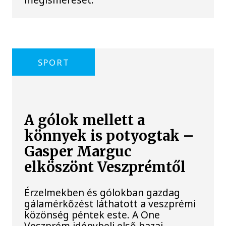
SPORT
A gólok mellett a
könnyek is potyogtak –
Gasper Marguc
elköszönt Veszprémtől
Érzelmekben és gólokban gazdag
gálamérkőzést láthatott a veszprémi
közönség péntek este. A One
Veszprém idénybeli első hazai