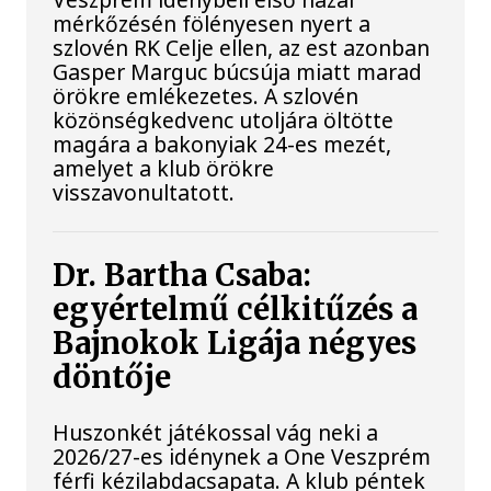
mérkőzésén fölényesen nyert a
szlovén RK Celje ellen, az est azonban
Gasper Marguc búcsúja miatt marad
örökre emlékezetes. A szlovén
közönségkedvenc utoljára öltötte
magára a bakonyiak 24-es mezét,
amelyet a klub örökre
visszavonultatott.
Dr. Bartha Csaba:
egyértelmű célkitűzés a
Bajnokok Ligája négyes
döntője
Huszonkét játékossal vág neki a
2026/27-es idénynek a One Veszprém
férfi kézilabdacsapata. A klub péntek