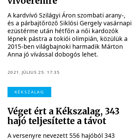
vívóéremre
A kardvívó Szilágyi Áron szombati arany-,
és a párbajtőröző Siklósi Gergely vasárnapi
ezüstérme után hétfőn a női kardozók
lépnek pástra a tokiói olimpián, közülük a
2015-ben világbajnoki harmadik Márton
Anna jó vívással dobogós lehet.
2021. JÚLIUS 25. 17:35
KÉKSZALAG
Véget ért a Kékszalag, 343
hajó teljesítette a távot
A versenyre nevezett 556 hajóból 343