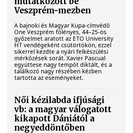
mutatkozott be
Veszprém-mezben
A bajnoki és Magyar Kupa-címvédő
One Veszprém fölényes, 44–25-ös
győzelmet aratott az ETO University
HT vendégeként csütörtökön, ezzel
sikerrel kezdte a nyári felkészülési
mérkőzések sorát. Xavier Pascual
együttese nagy tempót diktált, és a
találkozó nagy részében kézben
tartotta az eseményeket.
Női kézilabda ifjúsági
vb: a magyar válogatott
kikapott Dániától a
negyeddöntőben