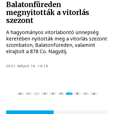
Balatonfüreden
megnyitották a vitorlás
szezont
A hagyományos vitorlabontó ünnepség
keretében nyitották meg a vitorlás szezont
szombaton, Balatonfüreden, valamint
elrajtolt a 878 Co. Nagydíj.
2021. MÁJUS 16. 10:16
...
4
5
6
7
8