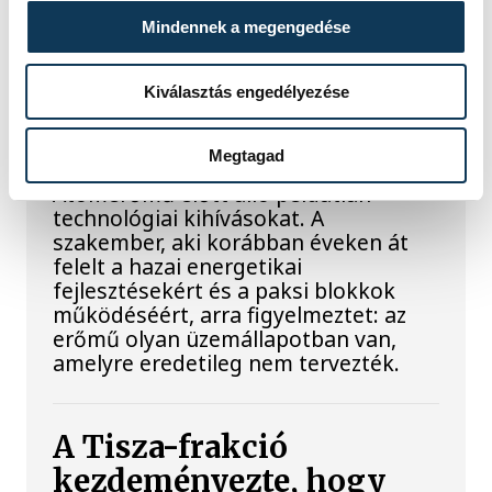
Késéltánc a Dunán: Mi
Mindennek a megengedése
történik, ha leáll Paks?
Kiválasztás engedélyezése
Mártha Imre, az MVM Zrt. egykori
vezérigazgatója ATV-n Rónai Egonnak
Megtagad
adott interjújában vázolta fel a Paksi
Atomerőmű előtt álló példátlan
technológiai kihívásokat. A
szakember, aki korábban éveken át
felelt a hazai energetikai
fejlesztésekért és a paksi blokkok
működéséért, arra figyelmeztet: az
erőmű olyan üzemállapotban van,
amelyre eredetileg nem tervezték.
A Tisza-frakció
kezdeményezte, hogy