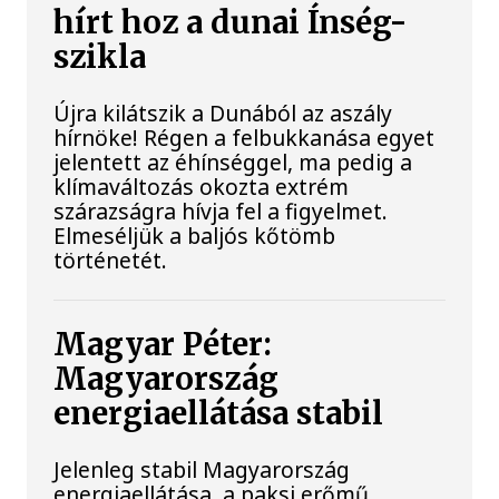
hírt hoz a dunai Ínség-
szikla
Újra kilátszik a Dunából az aszály
hírnöke! Régen a felbukkanása egyet
jelentett az éhínséggel, ma pedig a
klímaváltozás okozta extrém
szárazságra hívja fel a figyelmet.
Elmeséljük a baljós kőtömb
történetét.
Magyar Péter:
Magyarország
energiaellátása stabil
Jelenleg stabil Magyarország
energiaellátása, a paksi erőmű