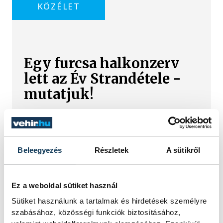
KÖZÉLET
Egy furcsa halkonzerv
lett az Év Strandétele -
mutatjuk!
A Balatoni Kör idén tizenkettedik
alkalommal hirdette meg az év
strandétele versenyt, amelyre minden
eddiginél több, 22 vendéglátóhely 44
Beleegyezés
Részletek
A sütikről
étellel indult. Egy fonyódi hely nyert...
Ez a weboldal sütiket használ
Meglepték az elemzőket
Sütiket használunk a tartalmak és hirdetések személyre
a júliusi inflációs adatok
szabásához, közösségi funkciók biztosításához,