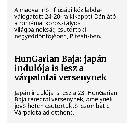
A magyar női ifjúsági kézilabda-
válogatott 24-20-ra kikapott Dániától
a romániai korosztályos
világbajnokság csütörtöki
negyeddöntőjében, Pitesti-ben.
HunGarian Baja: japán
indulója is lesz a
várpalotai versenynek
Japán indulója is lesz a 23. HunGarian
Baja terepraliversenynek, amelynek
jövő héten csütörtöktől szombatig
Várpalota ad otthont.