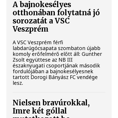
A bajnokesélyes
otthonában folytatná jó
sorozatát a VSC
Veszprém
A VSC Veszprém férfi
labdarúgócsapata szombaton újabb
komoly erőfelmérő előtt áll: Gunther
Zsolt együttese az NB III
északnyugati csoportjának második
fordulójában a bajnokesélyesnek
tartott Dorogi Bányász FC vendége
lesz.
Nielsen bravúrokkal,
Imre két góllal