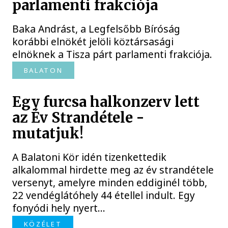
parlamenti frakciója
Baka Andrást, a Legfelsőbb Bíróság
korábbi elnökét jelöli köztársasági
elnöknek a Tisza párt parlamenti frakciója.
BALATON
Egy furcsa halkonzerv lett
az Év Strandétele -
mutatjuk!
A Balatoni Kör idén tizenkettedik
alkalommal hirdette meg az év strandétele
versenyt, amelyre minden eddiginél több,
22 vendéglátóhely 44 étellel indult. Egy
fonyódi hely nyert...
KÖZÉLET