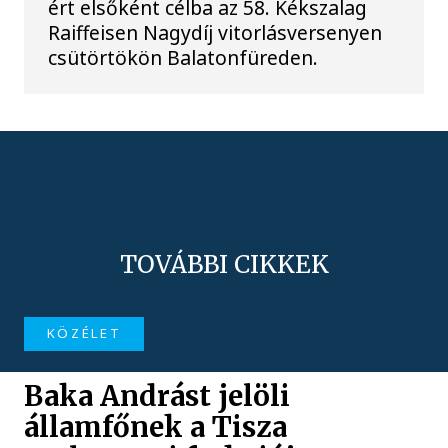
ért elsőként célba az 58. Kékszalag
Raiffeisen Nagydíj vitorlásversenyen
csütörtökön Balatonfüreden.
TOVÁBBI CIKKEK
KÖZÉLET
Baka Andrást jelöli
államfőnek a Tisza