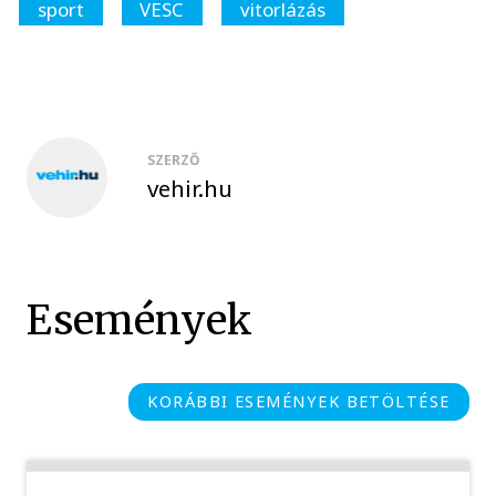
sport
VESC
vitorlázás
SZERZŐ
vehir.hu
Események
KORÁBBI ESEMÉNYEK BETÖLTÉSE