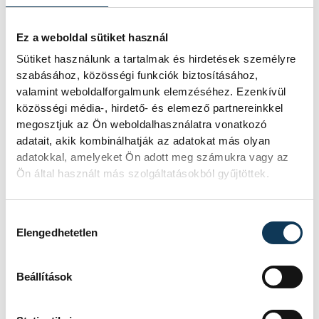
IDŐPONT
2026. MÁRCIUS 27. 19:30
HELYSZÍN
SINOSZ SPORTCSARNOK
EREDMÉNY
4-5
Ez a weboldal sütiket használ
Sütiket használunk a tartalmak és hirdetések személyre
RÉSZLETEK
szabásához, közösségi funkciók biztosításához,
valamint weboldalforgalmunk elemzéséhez. Ezenkívül
közösségi média-, hirdető- és elemező partnereinkkel
megosztjuk az Ön weboldalhasználatra vonatkozó
SOROZAT
NŐI FUTSAL NB I/B
adatait, akik kombinálhatják az adatokat más olyan
NYUGATI CSOPORT,
adatokkal, amelyeket Ön adott meg számukra vagy az
2025/26
Ön által használt más szolgáltatásokból gyűjtöttek.
HAZAI
ASTRA HFC
VENDÉG
VESZPRÉMI EGYETEMI
SPORT CLUB
Hozzájárulás kiválasztása
IDŐPONT
2026. ÁPRILIS 26. 17:00
Elengedhetetlen
HELYSZÍN
ÜLLŐ VÁROSI
SPORTCSARNOK
EREDMÉNY
7-2
Beállítások
RÉSZLETEK