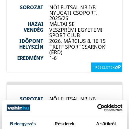
SOROZAT
NŐI FUTSAL NB I/B
NYUGATI CSOPORT,
2025/26
HAZAI
MÁLTAI SE
VENDÉG
VESZPRÉMI EGYETEMI
SPORT CLUB
IDŐPONT
2026. MÁRCIUS 8. 16:15
HELYSZÍN
TREFF SPORTCSARNOK
(ÉRD)
EREDMÉNY
1-6
RÉSZLETEK
SOROZAT
NŐI FUTSAL NB I/B
NYUGATI CSOPORT,
2025/26
HAZAI
SSC BUDAPEST
VENDÉG
VESZPRÉMI EGYETEMI
Beleegyezés
Részletek
A sütikről
SPORT CLUB