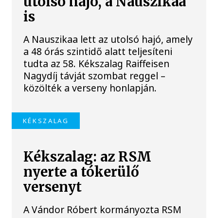
utolsó hajó, a Nauszikaa
is
A Nauszikaa lett az utolsó hajó, amely
a 48 órás szintidő alatt teljesíteni
tudta az 58. Kékszalag Raiffeisen
Nagydíj távját szombat reggel –
közölték a verseny honlapján.
KÉKSZALAG
Kékszalag: az RSM
nyerte a tókerülő
versenyt
A Vándor Róbert kormányozta RSM