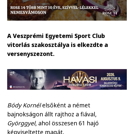
A Veszprémi Egyetemi Sport Club
vitorlás szakosztálya is elkezdte a
versenyszezont.
Bódy Kornél
elsőként a német
bajnokságon állt rajthoz a fiával,
Györggyel
, ahol összesen 61 hajó
képviseltette magát.