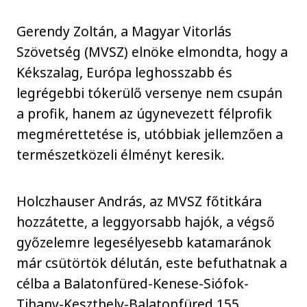
Gerendy Zoltán, a Magyar Vitorlás
Szövetség (MVSZ) elnöke elmondta, hogy a
Kékszalag, Európa leghosszabb és
legrégebbi tókerülő versenye nem csupán
a profik, hanem az úgynevezett félprofik
megmérettetése is, utóbbiak jellemzően a
természetközeli élményt keresik.
Holczhauser András, az MVSZ főtitkára
hozzátette, a leggyorsabb hajók, a végső
győzelemre legesélyesebb katamaránok
már csütörtök délután, este befuthatnak a
célba a Balatonfüred-Kenese-Siófok-
Tihany-Keszthely-Balatonfüred 155