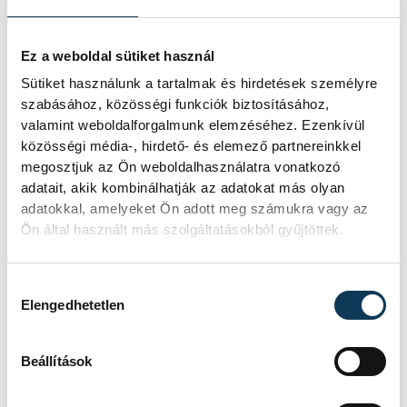
Kékszalag
Vándor Róbert
Berecz Zsombor
Ez a weboldal sütiket használ
Sütiket használunk a tartalmak és hirdetések személyre
szabásához, közösségi funkciók biztosításához,
valamint weboldalforgalmunk elemzéséhez. Ezenkívül
közösségi média-, hirdető- és elemező partnereinkkel
megosztjuk az Ön weboldalhasználatra vonatkozó
SZERZŐ
adatait, akik kombinálhatják az adatokat más olyan
vehir.hu
adatokkal, amelyeket Ön adott meg számukra vagy az
Ön által használt más szolgáltatásokból gyűjtöttek.
Hozzájárulás kiválasztása
Elengedhetetlen
Beállítások