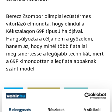
Berecz Zsombor olimpiai ezüstérmes
vitorlázó elmondta, hogy elindul a
Kékszalagon 69F típusú hajójával.
Hangsúlyozta a célja nem a győzelem,
hanem az, hogy minél több fiatallal
megismertesse a legújabb technikát, mert
a 69F kimondottan a legfiatalabbaknak
szánt modell.
sport
ország-világ
Balaton
vitorlázás
Balatonfüred
Beleegyezés
Részletek
A sütikről