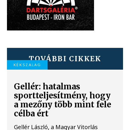
TOVÁBBI CIKKEK
KÉKSZALAG
Gellér: hatalmas
sportteljesítmény, hogy
a mezőny több mint fele
célba ért
Gellér László, a Magyar Vitorlás