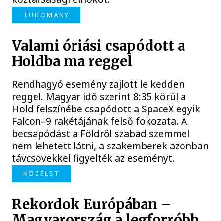
TUDOMÁNY
Valami óriási csapódott a
Holdba ma reggel
Rendhagyó esemény zajlott le kedden
reggel. Magyar idő szerint 8:35 körül a
Hold felszínébe csapódott a SpaceX egyik
Falcon–9 rakétájának felső fokozata. A
becsapódást a Földről szabad szemmel
nem lehetett látni, a szakemberek azonban
távcsövekkel figyelték az eseményt.
KÖZÉLET
Rekordok Európában –
Magyarország a legforróbb,