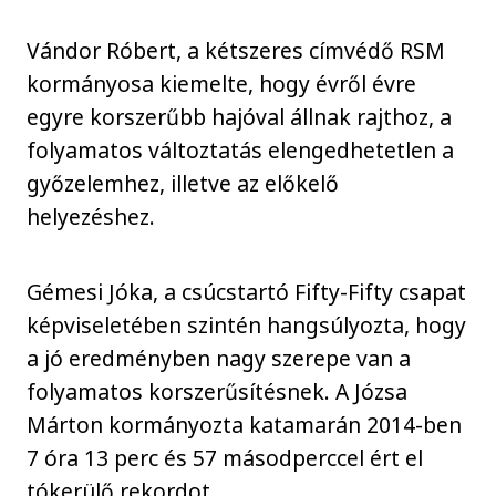
Vándor Róbert, a kétszeres címvédő RSM
kormányosa kiemelte, hogy évről évre
egyre korszerűbb hajóval állnak rajthoz, a
folyamatos változtatás elengedhetetlen a
győzelemhez, illetve az előkelő
helyezéshez.
Gémesi Jóka, a csúcstartó Fifty-Fifty csapat
képviseletében szintén hangsúlyozta, hogy
a jó eredményben nagy szerepe van a
folyamatos korszerűsítésnek. A Józsa
Márton kormányozta katamarán 2014-ben
7 óra 13 perc és 57 másodperccel ért el
tókerülő rekordot.