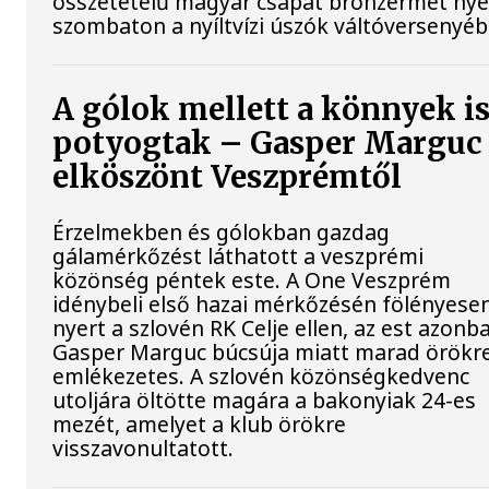
összetételű magyar csapat bronzérmet nye
szombaton a nyíltvízi úszók váltóversenyéb
A gólok mellett a könnyek i
potyogtak – Gasper Marguc
elköszönt Veszprémtől
Érzelmekben és gólokban gazdag
gálamérkőzést láthatott a veszprémi
közönség péntek este. A One Veszprém
idénybeli első hazai mérkőzésén fölényese
nyert a szlovén RK Celje ellen, az est azonb
Gasper Marguc búcsúja miatt marad örökr
emlékezetes. A szlovén közönségkedvenc
utoljára öltötte magára a bakonyiak 24-es
mezét, amelyet a klub örökre
visszavonultatott.