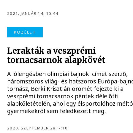
2021. JANUÁR 14. 15:44
KÖZÉLET
Lerakták a veszprémi
tornacsarnok alapkövét
A lólengésben olimpiai bajnoki címet szerző,
háromszoros világ- és hatszoros Európa-bajn
tornász, Berki Krisztián örömét fejezte ki a
veszprémi tornacsarnok péntek délelőtti
alapkőletételén, ahol egy élsportolóhoz mélt
gyermekekről sem feledkezett meg.
2020. SZEPTEMBER 28. 7:10