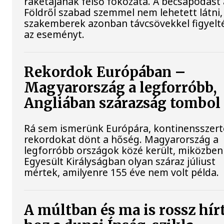
rakétájának felső fokozata. A becsapódást 
Földről szabad szemmel nem lehetett látni,
szakemberek azonban távcsövekkel figyelt
az eseményt.
Rekordok Európában –
Magyarország a legforróbb,
Angliában szárazság tombol
Rá sem ismerünk Európára, kontinensszert
rekordokat dönt a hőség. Magyarország a
legforróbb országok közé került, miközben
Egyesült Királyságban olyan száraz júliust
mértek, amilyenre 155 éve nem volt példa.
A múltban és ma is rossz hír