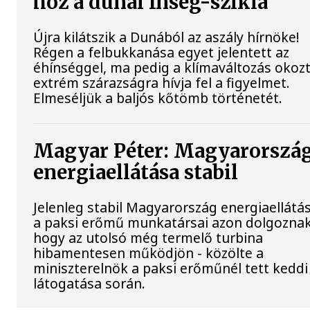
hoz a dunai Ínség-szikla
Újra kilátszik a Dunából az aszály hírnöke!
Régen a felbukkanása egyet jelentett az
éhínséggel, ma pedig a klímaváltozás okoz
extrém szárazságra hívja fel a figyelmet.
Elmeséljük a baljós kőtömb történetét.
Magyar Péter: Magyarorszá
energiaellátása stabil
Jelenleg stabil Magyarország energiaellátás
a paksi erőmű munkatársai azon dolgoznak
hogy az utolsó még termelő turbina
hibamentesen működjön - közölte a
miniszterelnök a paksi erőműnél tett keddi
látogatása során.