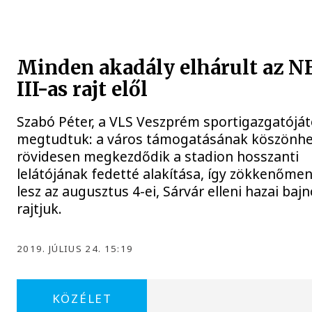
Minden akadály elhárult az N
III-as rajt elől
Szabó Péter, a VLS Veszprém sportigazgatóját
megtudtuk: a város támogatásának köszönh
rövidesen megkezdődik a stadion hosszanti
lelátójának fedetté alakítása, így zökkenőme
lesz az augusztus 4-ei, Sárvár elleni hazai bajn
rajtjuk.
2019. JÚLIUS 24. 15:19
KÖZÉLET