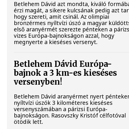
Betlehem Dávid azt mondta, kiváló formáb
érzi magát, a sikere kulcsának pedig azt tar
hogy szereti, amit csinál. Az olimpiai
bronzérmes nyíltvízi úszó a magyar küldöt
első aranyérmét szerezte pénteken a párizs
vizes Európa-bajnokságon azzal, hogy
megnyerte a kieséses versenyt.
Betlehem Dávid Európa-
bajnok a 3 km-es kieséses
versenyben!
Betlehem Dávid aranyérmet nyert pénteke
nyíltvízi úszók 3 kilométeres kieséses
versenyszámában a párizsi Európa-
bajnokságon. Rasovszky Kristóf célfotóval
ötödik lett.