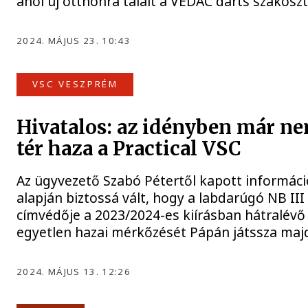
ahol új otthonra talált a VEDAC darts szakoszt
2024. MÁJUS 23. 10:43
VSC VESZPRÉM
Hivatalos: az idényben már n
tér haza a Practical VSC
Az ügyvezető Szabó Pétertől kapott informác
alapján biztossá vált, hogy a labdarúgó NB III
címvédője a 2023/2024-es kiírásban hátralévő
egyetlen hazai mérkőzését Pápán játssza maj
2024. MÁJUS 13. 12:26