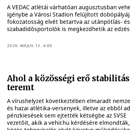
A VEDAC atlétái várhatóan augusztusban vehe
igénybe a Városi Stadion felújított dobópályáj
fokozatosság elvét betartva az utánpótlás- és
szabadidősportolók is megkezdhetik az edzés
2020. MÁJUS 13. 4:00
Ahol a közösségi erő stabilitás
teremt
A vírushelyzet következtében elmaradt nemze
és hazai atlétika-versenyek, illetve az ebből 
pénzkiesések sem ejtették kétségbe az SVSE
vezetőit, akik a vehir.hu kérdésére elmondták,
közös teherviselés elvét követve működésüket