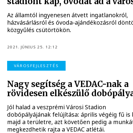
stadiont kap, óvodát ad a váro
Az államtól ingyenesen átvett ingatlanokról,
házvásárlásról és óvoda-ajándékozásról döntö
közgyűlés csütörtökön.
2021. JÚNIUS 25. 12:12
VÁROSFEJLESZTÉS
Nagy segítség a VEDAC-nak a
rövidesen elkészülő dobópály
Jól halad a veszprémi Városi Stadion
dobópályájának felújítása: április végéig fű is 
majd a területre, azt követően pedig a munkát
megkezdhetik rajta a VEDAC atlétái.