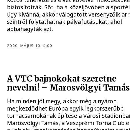
biztosították. Sőt, ha a közeljövőben a sporté
úgy kívánná, akkor válogatott versenyzőik arr
szintről folytathatnák pályafutásukat, ahol
abbahagyták azt.
2020. MÁJUS 10. 4:00
A VTC bajnokokat szeretne
nevelni! – Marosvölgyi Tamás
Ha minden jól megy, akkor még a nyáron
megkezdődhet Európa egyik legkorszerűbb
tornacsarnokának építése a Városi Stadionba
Marosvölgyi Tamás, a Veszprémi Torna Club e