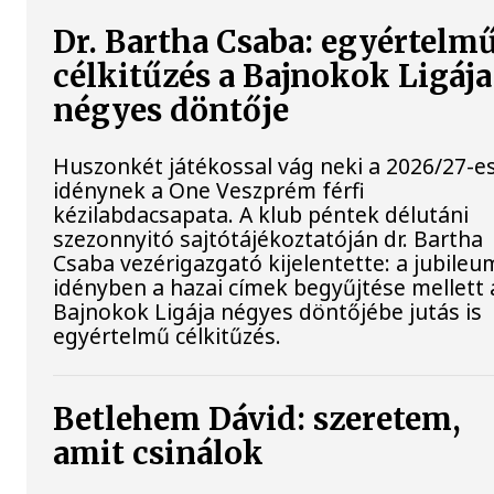
Dr. Bartha Csaba: egyértelm
célkitűzés a Bajnokok Ligája
négyes döntője
Huszonkét játékossal vág neki a 2026/27-e
idénynek a One Veszprém férfi
kézilabdacsapata. A klub péntek délutáni
szezonnyitó sajtótájékoztatóján dr. Bartha
Csaba vezérigazgató kijelentette: a jubileu
idényben a hazai címek begyűjtése mellett 
Bajnokok Ligája négyes döntőjébe jutás is
egyértelmű célkitűzés.
Betlehem Dávid: szeretem,
amit csinálok