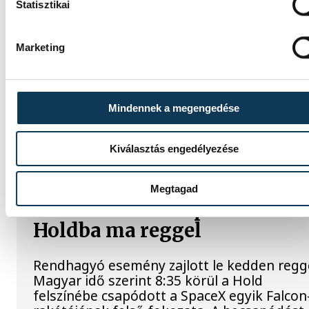
Statisztikai
A Tisza-frakció
kezdeményezte, hogy jövő
Marketing
kedden legyen az
államfőválasztás
Mindennek a megengedése
A Tisza-frakció kezdeményezte, hogy a
parlament jövő kedden válassza meg az új
Kiválasztás engedélyezése
köztársasági elnököt.
Megtagad
Valami óriási csapódott a
Holdba ma reggel
Rendhagyó esemény zajlott le kedden regge
Magyar idő szerint 8:35 körül a Hold
felszínébe csapódott a SpaceX egyik Falcon