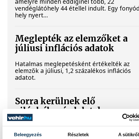
amelyre minden eddiginél több, 22
vendéglátóhely 44 étellel indult. Egy fonyód
hely nyert...
Meglepték az elemzőket a
júliusi inflációs adatok
Hatalmas meglepetésként értékelték az
elemzők a júliusi, 1,2 százalékos inflációs
adatot.
Sorra kerülnek elő
világháborús leletek az
alacsony Dunából
A folyó rekordalacsony vízállása miatt egy
Beleegyezés
Részletek
A sütikrő