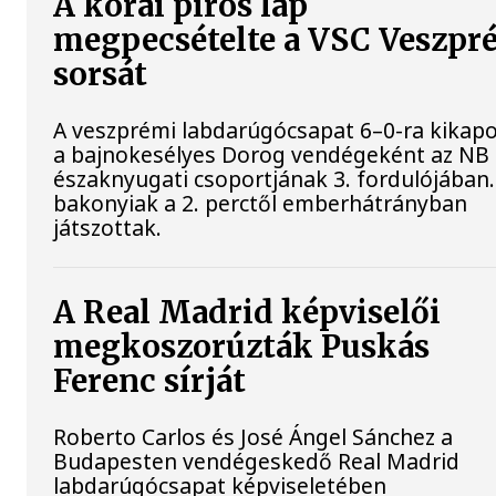
A korai piros lap
megpecsételte a VSC Veszpr
sorsát
A veszprémi labdarúgócsapat 6–0-ra kikapo
a bajnokesélyes Dorog vendégeként az NB 
északnyugati csoportjának 3. fordulójában.
bakonyiak a 2. perctől emberhátrányban
játszottak.
A Real Madrid képviselői
megkoszorúzták Puskás
Ferenc sírját
Roberto Carlos és José Ángel Sánchez a
Budapesten vendégeskedő Real Madrid
labdarúgócsapat képviseletében