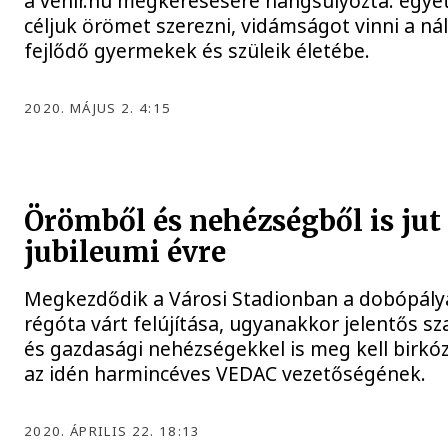
a vehir.hu megkeresésére hangsúlyozta: egye
céljuk örömet szerezni, vidámságot vinni a ná
fejlődő gyermekek és szüleik életébe.
2020. MÁJUS 2. 4:15
Örömből és nehézségből is jut
jubileumi évre
Megkezdődik a Városi Stadionban a dobópály
régóta várt felújítása, ugyanakkor jelentős s
és gazdasági nehézségekkel is meg kell birkó
az idén harmincéves VEDAC vezetőségének.
2020. ÁPRILIS 22. 18:13