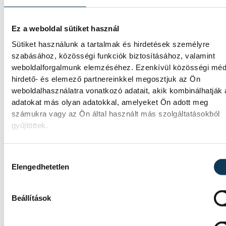
csaknem komplett, II. világháborús német
DKW NZ 350-1 motorkerékpárbukkant elő 
Batthyány téri rakpart sziklái alól, máshol
Ez a weboldal sütiket használ
pedig egy közel féltonnás brit akna került e
Sütiket használunk a tartalmak és hirdetések személyre
szabásához, közösségi funkciók biztosításához, valamint
weboldalforgalmunk elemzéséhez. Ezenkívül közösségi méd
Késéltánc a Dunán: Mi
hirdető- és elemező partnereinkkel megosztjuk az Ön
történik, ha leáll Paks?
weboldalhasználatra vonatkozó adatait, akik kombinálhatják
adatokat más olyan adatokkal, amelyeket Ön adott meg
számukra vagy az Ön által használt más szolgáltatásokból
Mártha Imre, az MVM Zrt. egykori
gyűjtöttek.
vezérigazgatója ATV-n Rónai Egonnak adot
interjújában vázolta fel a Paksi Atomerőmű
előtt álló példátlan technológiai kihívásokat
Hozzájárulás kiválasztása
szakember, aki korábban éveken át felelt a
Elengedhetetlen
hazai energetikai fejlesztésekért és a paksi
blokkok működéséért, arra figyelmeztet: a
erőmű olyan üzemállapotban van, amelyre
Beállítások
eredetileg nem tervezték.