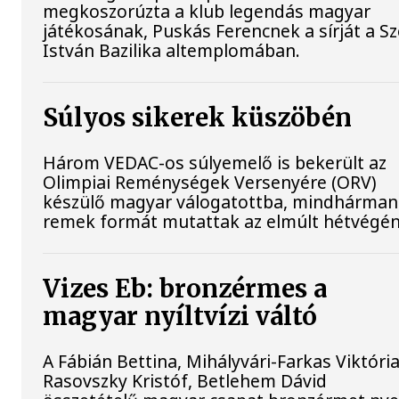
megkoszorúzta a klub legendás magyar
játékosának, Puskás Ferencnek a sírját a S
István Bazilika altemplomában.
Súlyos sikerek küszöbén
Három VEDAC-os súlyemelő is bekerült az
Olimpiai Reménységek Versenyére (ORV)
készülő magyar válogatottba, mindhárman
remek formát mutattak az elmúlt hétvégén
Vizes Eb: bronzérmes a
magyar nyíltvízi váltó
A Fábián Bettina, Mihályvári-Farkas Viktória
Rasovszky Kristóf, Betlehem Dávid