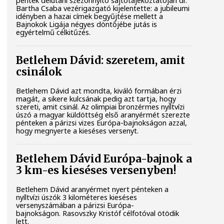
péntek délutáni szezonnyitó sajtótájékoztatóján dr.
Bartha Csaba vezérigazgató kijelentette: a jubileumi
idényben a hazai címek begyűjtése mellett a
Bajnokok Ligája négyes döntőjébe jutás is
egyértelmű célkitűzés.
Betlehem Dávid: szeretem, amit
csinálok
Betlehem Dávid azt mondta, kiváló formában érzi
magát, a sikere kulcsának pedig azt tartja, hogy
szereti, amit csinál. Az olimpiai bronzérmes nyíltvízi
úszó a magyar küldöttség első aranyérmét szerezte
pénteken a párizsi vizes Európa-bajnokságon azzal,
hogy megnyerte a kieséses versenyt.
Betlehem Dávid Európa-bajnok a
3 km-es kieséses versenyben!
Betlehem Dávid aranyérmet nyert pénteken a
nyíltvízi úszók 3 kilométeres kieséses
versenyszámában a párizsi Európa-
bajnokságon. Rasovszky Kristóf célfotóval ötödik
lett.