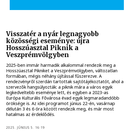
Visszatér a nyár legnagyobb
közösségi eseménye: újra
Hosszúasztal Piknik a
Veszprémvölgyben
2025-ben immár harmadik alkalommal rendezik meg a
Hosszúasztal Pikniket a Veszprémvölgyben, változatlan
formában, mégis néhány újítással fűszerezve. A
rendezvényről szerdán tartottak sajtótájékoztatót, ahol a
szervezők hangsúlyozták: a piknik mára a város egyik
legkedveltebb eseménye lett, és egyben a 2023-as
Európa Kulturális Fővárosa évad egyik legmaradandóbb
öröksége is. Az idei programot június 22-én, vasárnap
délután 3 és 6 óra között rendezik meg, és már most
hatalmas az érdeklődés.
2025. JÚNIUS 5. 16:19