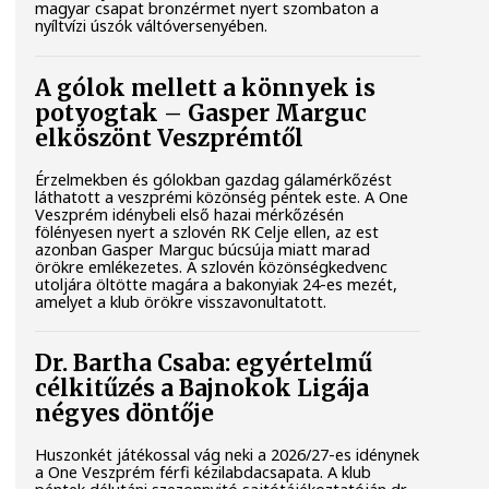
magyar csapat bronzérmet nyert szombaton a
nyíltvízi úszók váltóversenyében.
A gólok mellett a könnyek is
potyogtak – Gasper Marguc
elköszönt Veszprémtől
Érzelmekben és gólokban gazdag gálamérkőzést
láthatott a veszprémi közönség péntek este. A One
Veszprém idénybeli első hazai mérkőzésén
fölényesen nyert a szlovén RK Celje ellen, az est
azonban Gasper Marguc búcsúja miatt marad
örökre emlékezetes. A szlovén közönségkedvenc
utoljára öltötte magára a bakonyiak 24-es mezét,
amelyet a klub örökre visszavonultatott.
Dr. Bartha Csaba: egyértelmű
célkitűzés a Bajnokok Ligája
négyes döntője
Huszonkét játékossal vág neki a 2026/27-es idénynek
a One Veszprém férfi kézilabdacsapata. A klub