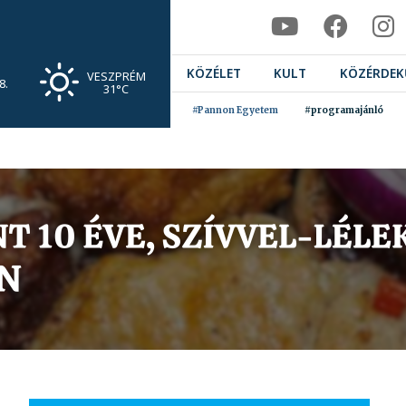
KÖZÉLET
KULT
KÖZÉRDEK
VESZPRÉM
8.
31°C
#Pannon Egyetem
#programajánló