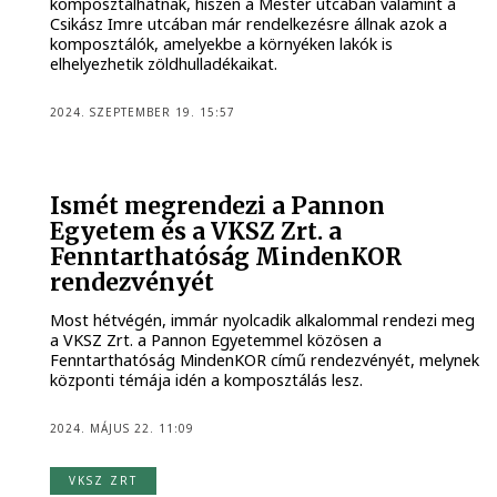
komposztálhatnak, hiszen a Mester utcában valamint a
Csikász Imre utcában már rendelkezésre állnak azok a
komposztálók, amelyekbe a környéken lakók is
elhelyezhetik zöldhulladékaikat.
2024. SZEPTEMBER 19. 15:57
Ismét megrendezi a Pannon
Egyetem és a VKSZ Zrt. a
Fenntarthatóság MindenKOR
rendezvényét
Most hétvégén, immár nyolcadik alkalommal rendezi meg
a VKSZ Zrt. a Pannon Egyetemmel közösen a
Fenntarthatóság MindenKOR című rendezvényét, melynek
központi témája idén a komposztálás lesz.
2024. MÁJUS 22. 11:09
VKSZ ZRT