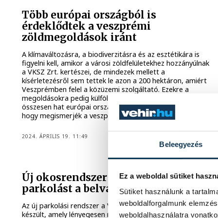
Több európai országból is
érdeklődtek a veszprémi
zöldmegoldások iránt
A klímaváltozásra, a biodiverzitásra és az esztétikára is
figyelni kell, amikor a városi zöldfelületekhez hozzányúlnak
a VKSZ Zrt. kertészei, de mindezek mellett a
kísérletezésről sem tettek le azon a 200 hektáron, amiért
Veszprémben felel a közüzemi szolgáltató. Ezekre a
megoldásokra pedig külföldről is kíváncsiak, csütörtökön
összesen hat európai országból érkeztek szakemberek,
hogy megismerjék a veszprémi megoldásokat.
2024. ÁPRILIS 19. 11:49
Beleegyezés
Új okosrendszer könnyíti meg a
Ez a weboldal sütiket haszn
parkolást a belvárosban
Sütiket használunk a tartal
weboldalforgalmunk elemzésé
Az új parkolási rendszer a VKSZ Zrt. beruházásában
készült, amely lényegesen megkönnyíti az autósok
weboldalhasználatra vonatko