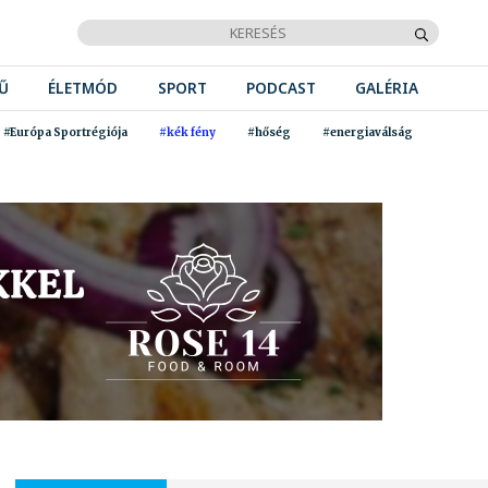
Ű
ÉLETMÓD
SPORT
PODCAST
GALÉRIA
#Európa Sportrégiója
#kék fény
#hőség
#energiaválság