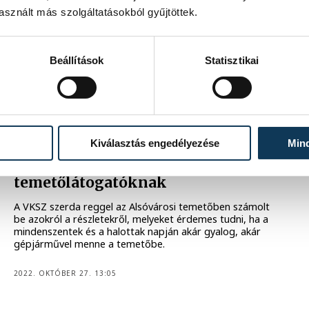
illetve bővítette a közösségi- és játszótereket Veszprém
sznált más szolgáltatásokból gyűjtöttek.
különböző területein a VKSZ Zrt.
2023. SZEPTEMBER 22. 14:28
Beállítások
Statisztikai
KÖZÉRDEKŰ
Kiválasztás engedélyezése
Min
Közeleg a halottak napja, íme
néhány tudnivaló a
temetőlátogatóknak
A VKSZ szerda reggel az Alsóvárosi temetőben számolt
be azokról a részletekről, melyeket érdemes tudni, ha a
mindenszentek és a halottak napján akár gyalog, akár
gépjárművel menne a temetőbe.
2022. OKTÓBER 27. 13:05