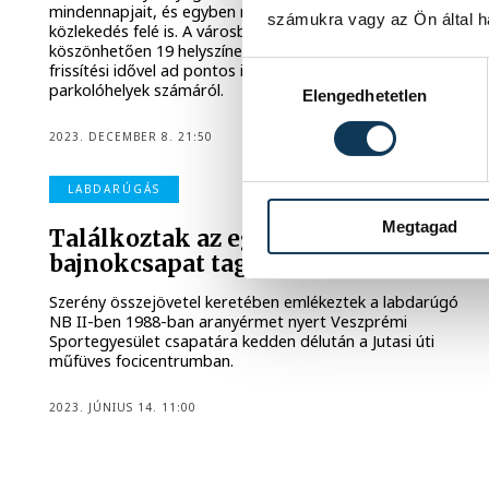
mindennapjait, és egyben nagy lépés a környezetbarát
számukra vagy az Ön által ha
közlekedés felé is. A városban kialakított rendszernek
köszönhetően 19 helyszínen 47 kamera, két perces
frissítési idővel ad pontos információkat a szabad
Hozzájárulás kiválasztása
parkolóhelyek számáról.
Elengedhetetlen
2023. DECEMBER 8. 21:50
LABDARÚGÁS
Megtagad
Találkoztak az egykori
bajnokcsapat tagjai
Szerény összejövetel keretében emlékeztek a labdarúgó
NB II-ben 1988-ban aranyérmet nyert Veszprémi
Sportegyesület csapatára kedden délután a Jutasi úti
műfüves focicentrumban.
2023. JÚNIUS 14. 11:00