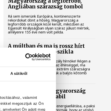
Magyarország a legforróbb,
Angliában szárazság tombol
Rá sem ismerünk Európára, kontinensszerte
rekordokat dönt a hőség. Magyarország a
legforróbb országok közé került, miközben az
Egyesült Királyságban olyan száraz júliust mértek,
amilyenre 155 éve nem volt példa.
A múltban és ma is rossz hírt
hoz a dunai Ínség-szikla
Újra kilátszik a Dunából az aszály hírnöke! Régen a
felbukkanása egyet jelentett az éhínséggel, ma
pedig a klímaváltozás okozta extrém szárazságra
hívja fel a figyelmet. Elmeséljük a baljós kőtömb
A sütikről
történetét.
Magyar Péter: Magyarország
energiaellátása stabil
tosításához, valamint
einkkel megosztjuk az Ön
Jelenleg stabil Magyarország energiaellátása, a paksi
l, amelyeket Ön adott meg
erőmű munkatársai azon dolgoznak, hogy az utolsó