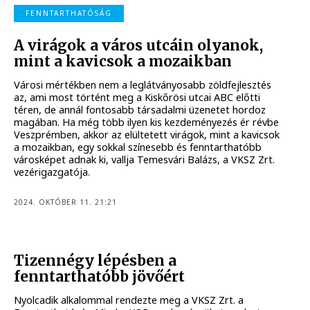
FENNTARTHATÓSÁG
A virágok a város utcáin olyanok,
mint a kavicsok a mozaikban
Városi mértékben nem a leglátványosabb zöldfejlesztés
az, ami most történt meg a Kiskőrösi utcai ABC előtti
téren, de annál fontosabb társadalmi üzenetet hordoz
magában. Ha még több ilyen kis kezdeményezés ér révbe
Veszprémben, akkor az elültetett virágok, mint a kavicsok
a mozaikban, egy sokkal színesebb és fenntarthatóbb
városképet adnak ki, vallja Temesvári Balázs, a VKSZ Zrt.
vezérigazgatója.
2024. OKTÓBER 11. 21:21
Tizennégy lépésben a
fenntarthatóbb jövőért
Nyolcadik alkalommal rendezte meg a VKSZ Zrt. a