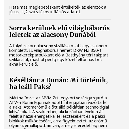
Hatalmas meglepetésként értékelték az elemzők a
júliusi, 1,2 százalékos inflációs adatot.
Sorra kerülnek elő világháborús
leletek az alacsony Dunából
A folyó rekordalacsony vízállása miatt egy csaknem
komplett, II. világháborús német DKW NZ 350-1
motorkerékpárbukkant elő a Batthyány téri rakpart
sziklái alól, máshol pedig egy közel féltonnás brit
akna került elő.
Késéltánc a Dunán: Mi történik,
ha leáll Paks?
Mártha Imre, az MVM Zrt. egykori vezérigazgatója
ATV-n Rónai Egonnak adott interjújában vázolta fel
a Paksi Atomerőmű előtt álló példátlan technológiai
kihívásokat. A szakember, aki korábban éveken át
felelt a hazai energetikai fejlesztésekért és a paksi
blokkok működéséért, arra figyelmeztet: az erőmű
olyan üzemállapotban van, amelyre eredetileg nem