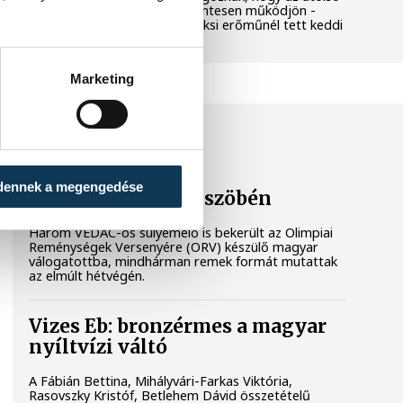
még termelő turbina hibamentesen működjön -
közölte a miniszterelnök a paksi erőműnél tett keddi
látogatása során.
Marketing
SPORT
dennek a megengedése
Súlyos sikerek küszöbén
Három VEDAC-os súlyemelő is bekerült az Olimpiai
Reménységek Versenyére (ORV) készülő magyar
válogatottba, mindhárman remek formát mutattak
az elmúlt hétvégén.
Vizes Eb: bronzérmes a magyar
nyíltvízi váltó
A Fábián Bettina, Mihályvári-Farkas Viktória,
Rasovszky Kristóf, Betlehem Dávid összetételű