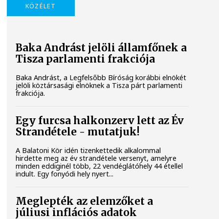
KÖZÉLET
Baka Andrást jelöli államfőnek a
Tisza parlamenti frakciója
Baka Andrást, a Legfelsőbb Bíróság korábbi elnökét
jelöli köztársasági elnöknek a Tisza párt parlamenti
frakciója.
Egy furcsa halkonzerv lett az Év
Strandétele - mutatjuk!
A Balatoni Kör idén tizenkettedik alkalommal
hirdette meg az év strandétele versenyt, amelyre
minden eddiginél több, 22 vendéglátóhely 44 étellel
indult. Egy fonyódi hely nyert...
Meglepték az elemzőket a
júliusi inflációs adatok