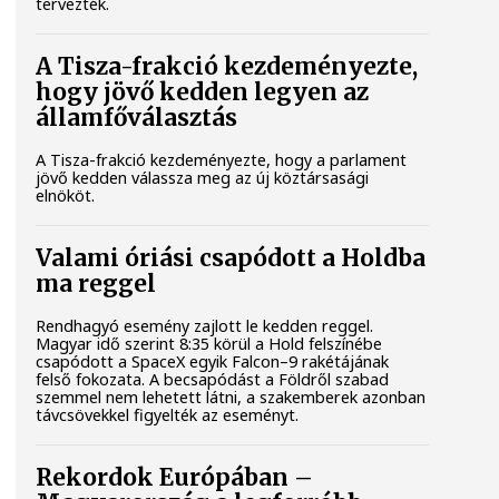
tervezték.
A Tisza-frakció kezdeményezte,
hogy jövő kedden legyen az
államfőválasztás
A Tisza-frakció kezdeményezte, hogy a parlament
jövő kedden válassza meg az új köztársasági
elnököt.
Valami óriási csapódott a Holdba
ma reggel
Rendhagyó esemény zajlott le kedden reggel.
Magyar idő szerint 8:35 körül a Hold felszínébe
csapódott a SpaceX egyik Falcon–9 rakétájának
felső fokozata. A becsapódást a Földről szabad
szemmel nem lehetett látni, a szakemberek azonban
távcsövekkel figyelték az eseményt.
Rekordok Európában –