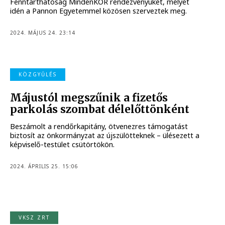
Fenntarthatóság MindenKOR rendezvényüket, melyet
idén a Pannon Egyetemmel közösen szerveztek meg.
2024. MÁJUS 24. 23:14
KÖZGYŰLÉS
Májustól megszűnik a fizetős
parkolás szombat délelőttönként
Beszámolt a rendőrkapitány, ötvenezres támogatást
biztosít az önkormányzat az újszülötteknek – ülésezett a
képviselő-testület csütörtökön.
2024. ÁPRILIS 25. 15:06
VKSZ ZRT