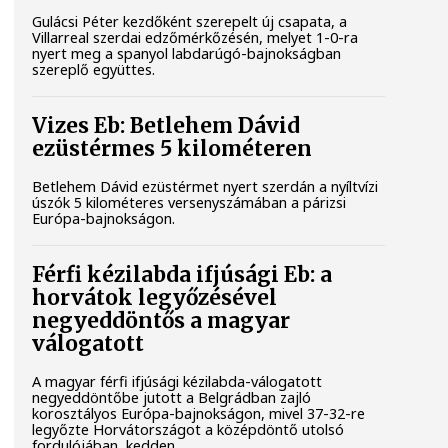
Gulácsi Péter kezdőként szerepelt új csapata, a
Villarreal szerdai edzőmérkőzésén, melyet 1-0-ra
nyert meg a spanyol labdarúgó-bajnokságban
szereplő együttes.
Vizes Eb: Betlehem Dávid
ezüstérmes 5 kilométeren
Betlehem Dávid ezüstérmet nyert szerdán a nyíltvízi
úszók 5 kilométeres versenyszámában a párizsi
Európa-bajnokságon.
Férfi kézilabda ifjúsági Eb: a
horvátok legyőzésével
negyeddöntős a magyar
válogatott
A magyar férfi ifjúsági kézilabda-válogatott
negyeddöntőbe jutott a Belgrádban zajló
korosztályos Európa-bajnokságon, mivel 37-32-re
legyőzte Horvátországot a középdöntő utolsó
fordulójában, kedden.