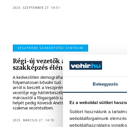
2025. SZEPTEMBER 27. 14:51
VESZPRÉMI SZAKKÉPZÉSI CENTRUM
Régi-új vezetők a veszprémi
szakképzés élén
A kedvezőtlen demográfiai trendek ellenére a szakképzés
folyamatosan bővülni tud. Hogy pontosan miért lehet ez,
Beleegyezés
arról is beszélt a Veszprémi Szakképzési Centrum két
vezetője egy háttérbeszélgetésen, Kavalecz Gábor, aki
márciustól a főigazgatói székből ült át a kancelláriba, az ő
helyét pedig Kövesdi Anett foglalta el az intézmény
Ez a weboldal sütiket haszn
szakmai vezetésében.
Sütiket használunk a tartal
weboldalforgalmunk elemzésé
2025. MÁRCIUS 27. 14:19
weboldalhasználatra vonatko