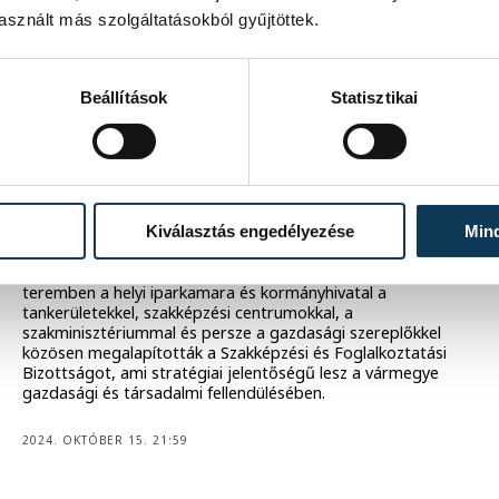
2025. JANUÁR 20. 21:38
sznált más szolgáltatásokból gyűjtöttek.
SZAKKÉPZÉS
Beállítások
Statisztikai
Ne a vállalkozók igazodjanak a
szakképzéshez, hanem fordítva!
Egész Veszprém vármegyére kiterjedő pályaválasztási és
szakmabemutató napot tartottak kedden az ActiCityben,
amelyre helyből és a környékről több mint ezer fiatal
Kiválasztás engedélyezése
Min
érkezett, hogy a szakavatott mesteremberek első kézből
segítsenek nekik iányba állítani az iránytűjüket a
pályaválasztás szempontjából. Eközben egy másik
teremben a helyi iparkamara és kormányhivatal a
tankerületekkel, szakképzési centrumokkal, a
szakminisztériummal és persze a gazdasági szereplőkkel
közösen megalapították a Szakképzési és Foglalkoztatási
Bizottságot, ami stratégiai jelentőségű lesz a vármegye
gazdasági és társadalmi fellendülésében.
2024. OKTÓBER 15. 21:59