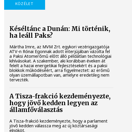
KÖZÉLET
Késéltánc a Dunán: Mi történik,
ha leáll Paks?
Mártha Imre, az MVM Zrt. egykori vezérigazgatója
ATV-n Rónai Egonnak adott interjújában vázolta fel
a Paksi Atomerőmű előtt álló példátlan technológiai
kihívásokat. A szakember, aki korábban éveken át
felelt a hazai energetikai fejlesztésekért és a paksi
blokkok működéséért, arra figyelmeztet: az erőmű
olyan üzemállapotban van, amelyre eredetileg nem
tervezték.
A Tisza-frakció kezdeményezte,
hogy jövő kedden legyen az
államfőválasztás
A Tisza-frakció kezdeményezte, hogy a parlament
jövő kedden válassza meg az új köztársasági
elnököt.