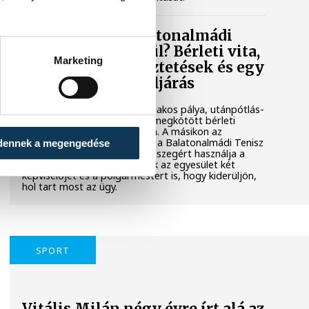
Mi történik a balatonalmádi
teniszpályák körül? Bérleti vita,
Marketing
megszakadt egyeztetések és egy
tisztázatlan jogi eljárás
Évtizedes hagyomány, hat salakos pálya, utánpótlás-
nevelés és egy hosszú távra megkötött bérleti
szerződés áll az egyik oldalon. A másikon az
önkormányzat, amely szerint a Balatonalmádi Tenisz
dennek a megengedése
Klub aránytalanul alacsony összegért használja a
városi területet. Megkerestük az egyesület két
képviselőjét és a polgármestert is, hogy kiderüljön,
hol tart most az ügy.
SPORT