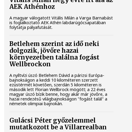
Vitális Milán négy évre írt alá az
AEK Athénhoz
A magyar válogatott Vitális Milán a Varga Barnabást
is foglalkoztató AEK Athén labdarúgócsapatában
folytatja pályafutását.
Betlehem szerint az idő neki
dolgozik, jövőre hazai
környezetben találna fogást
Wellbrockon
A nyíltvízi úszó Betlehem Dávid a párizsi Európa-
bajnokságon a keddi 10 kilométeren szerzett
ezüstérmét követően, szerdán 5 kilométeren is
második lett Florian Wellbrock mögött; a 22 éves
magyar úszó bízik benne, hogy akár már jövőre, a
hazai rendezésű világbajnokságon "fogást talál" a
németek olimpiai bajnokán.
Gulácsi Péter győzelemmel
mutatkozott be a Villarrealban