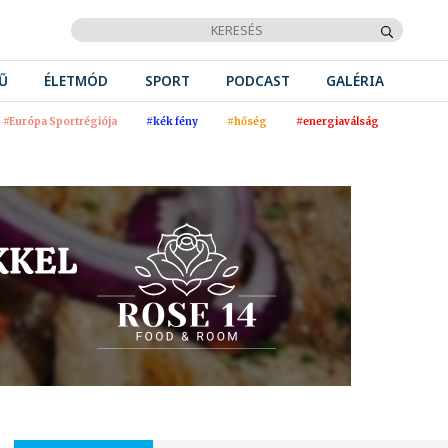
Ű
ÉLETMÓD
SPORT
PODCAST
GALÉRIA
#Európa Sportrégiója
#kék fény
#hőség
#energiaválság