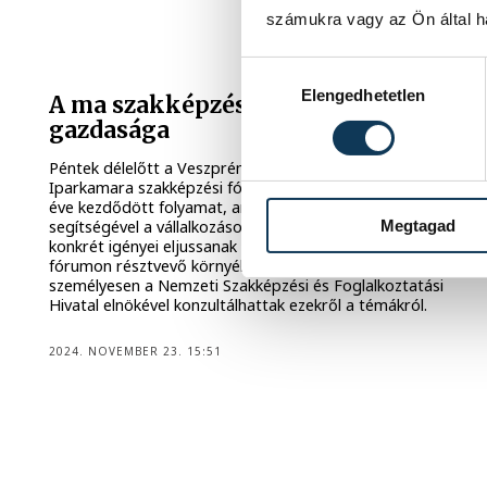
számukra vagy az Ön által ha
Hozzájárulás kiválasztása
Elengedhetetlen
A ma szakképzése a holnap
gazdasága
Péntek délelőtt a Veszprém Vármegyei Kereskedelmi és
Iparkamara szakképzési fórumán folytatódott az a több
éve kezdődött folyamat, aminek a célja, hogy a kamara
Megtagad
segítségével a vállalkozások szakképzésre vonatkozó
konkrét igényei eljussanak a döntéshozókhoz. Ezúttal a
fórumon résztvevő környékbeli vállalkozások képviselői
személyesen a Nemzeti Szakképzési és Foglalkoztatási
Hivatal elnökével konzultálhattak ezekről a témákról.
2024. NOVEMBER 23. 15:51