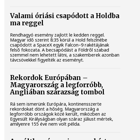
Valami óriási csapódott a Holdba
ma reggel
Rendhagyó esemény zajlott le kedden reggel.
Magyar idő szerint 8:35 körül a Hold felszínébe
csapódott a SpaceX egyik Falcon–9 rakétájának
felső fokozata. A becsapódást a Földről szabad
szemmel nem lehetett látni, a szakemberek azonban
távcsövekkel figyelték az eseményt.
Rekordok Európában –
Magyarország a legforróbb,
Angliában szárazság tombol
Rá sem ismerünk Európára, kontinensszerte
rekordokat dönt a hőség. Magyarország a
legforróbb országok közé került, miközben az
Egyesült Királyságban olyan száraz júliust mértek,
amilyenre 155 éve nem volt példa.