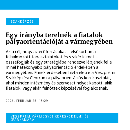
SZAKKÉPZÉS
Egy irányba terelnék a fiatalok
pályaorientációját a vármegyében
Az a cél, hogy az erőforrásokat – elsősorban a
felhalmozott tapasztalatokat és szakértelmet –
összefogják és egy stratégiába rendezve lépjenek fel a
minél hatékonyabb pályaorientáció érdekében a
vármegyében. Ennek érdekében hívta életre a Veszprémi
Szakképzési Centrum a pályaorientációs kerekasztalát,
ahol minden intézmény és szervezet helyet kapott, akik
fiatalok, vagy akár felnőttek képzésével foglalkoznak.
2026. FEBRUÁR 25. 15:29
VESZPRÉM VÁRMEGYEI KERESKEDELMI ÉS
IPARKAMARA