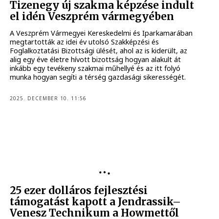
Tizenegy új szakma képzése indult
el idén Veszprém vármegyében
A Veszprém Vármegyei Kereskedelmi és Iparkamarában
megtartották az idei év utolsó Szakképzési és
Foglalkoztatási Bizottsági ülését, ahol az is kiderült, az
alig egy éve életre hívott bizottság hogyan alakult át
inkább egy tevékeny szakmai műhellyé és az itt folyó
munka hogyan segíti a térség gazdasági sikerességét.
2025. DECEMBER 10. 11:56
SZAKKÉPZÉS
25 ezer dolláros fejlesztési
támogatást kapott a Jendrassik–
Venesz Technikum a Howmettől