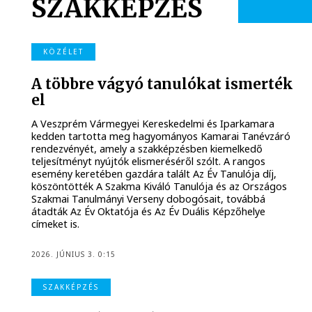
SZAKKÉPZÉS
KÖZÉLET
A többre vágyó tanulókat ismerték
el
A Veszprém Vármegyei Kereskedelmi és Iparkamara
kedden tartotta meg hagyományos Kamarai Tanévzáró
rendezvényét, amely a szakképzésben kiemelkedő
teljesítményt nyújtók elismeréséről szólt. A rangos
esemény keretében gazdára talált Az Év Tanulója díj,
köszöntötték A Szakma Kiváló Tanulója és az Országos
Szakmai Tanulmányi Verseny dobogósait, továbbá
átadták Az Év Oktatója és Az Év Duális Képzőhelye
címeket is.
2026. JÚNIUS 3. 0:15
SZAKKÉPZÉS