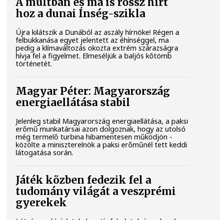
A múltban és ma is rossz hírt
hoz a dunai Ínség-szikla
Újra kilátszik a Dunából az aszály hírnöke! Régen a
felbukkanása egyet jelentett az éhínséggel, ma
pedig a klímaváltozás okozta extrém szárazságra
hívja fel a figyelmet. Elmeséljük a baljós kőtömb
történetét.
Magyar Péter: Magyarország
energiaellátása stabil
Jelenleg stabil Magyarország energiaellátása, a paksi
erőmű munkatársai azon dolgoznak, hogy az utolsó
még termelő turbina hibamentesen működjön -
közölte a miniszterelnök a paksi erőműnél tett keddi
látogatása során.
Játék közben fedezik fel a
tudomány világát a veszprémi
gyerekek