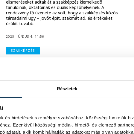
elismeréseket adtak át a szakképzés kiemelkedő
tanulóinak, oktatóinak és duális képzőhelyeinek. A
rendezvény fő üzenete az volt, hogy a szakképzés közös
társadalmi ügy – jövőt épít, szakmát ad, és értékeket
örökít tovább.
2025. JÚNIUS 4. 11:56
SZAKKÉPZÉS
Távozik a Veszprémi Szakképzési
Centrum kancellárja, de a területtől
nem távolodik el, sőt országos
szinten folytatja
Részletek
Öt év után leköszön a Veszprémi Szakképzési Centrum
kancellárja, de a szakképzéstől nem távolodik el. Pap
Máté országos szinten a Magyar Kereskedelmi és
ál
Iparkamaránál felel majd a terület fejlesztéséért. Az
elmúlt öt év eredményeiről, az új feladatkör
mak és hirdetések személyre szabásához, közösségi funkciók biz
lehetőségeiről és a szakképzés jövőjéről is beszélgettünk.
hez. Ezenkívül közösségi média-, hirdető- és elemező partner
zó adatait, akik kombinálhatják az adatokat más olyan adatokka