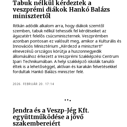
Tabuk nélkül kérdeztek a
veszprémi diákok Hankó Balázs
minisztertől
Ritkán adódik alkalom arra, hogy diákok szemtől
szemben, tabuk nélkül tehessék fel kérdéseiket az
ágazatért felelős csúcsminiszternek. Veszprémben
azonban pontosan ez valósult meg, amikor a Kulturális és
Innovációs Minisztérium „Kérdezd a minisztert!”
elnevezésű országos körútja a huszonnegyedik
állomásához érkezett a Veszprémi Szakképzési Centrum
Ipari Technikumában. A helyi szakképző iskolák tanulói
éltek is a lehetőséggel, aktívan és karakán felvetésekkel
fordultak Hankó Balázs miniszter felé.
2026. FEBRUÁR 20. 17:14
KÖZÉLET
Jendra és a Veszp-Jég Kft.
együttműködése a jövő
szakembereiért