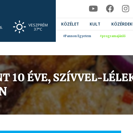
KÖZÉLET
KULT
KÖZÉRDEK
VESZPRÉM
6.
37°C
#Pannon Egyetem
#programajánló