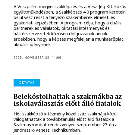
A Veszprém megyei szakképzés és a Vesz-Jég Kft. közös
együttműködésben, a Szakképzés 4.0 program keretein
belül vesz részt a fényező szakemberek elméleti és
gyakorlati képzésében. A program célja, hogy a duális
partnerek és vállalatok, oktatási intézmények és
háttérszervezetek közösen dolgozzanak annak
érdekében, hogy a képzés megfeleljen a munkaerőpiac
aktuális igényeinek.
2025. NOVEMBER 25. 11:06
OKTATÁS
Belekóstolhattak a szakmákba az
iskolaválasztás előtt álló fiatalok
Hét szakképző intézmény közel száz szakmája közül
válogathattak a továbbtanulás előtt álló fiatalok a
Szakmaszombat rendezvényen szeptember 27-én a
Jendrassik-Venesz Technikumban.