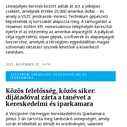
Ünnepélyes keretek között adták át azt a jelképes
csekket, amelynek értéke 25.000 amerikai dollár – és
amely a VSZC Jendrassik–Venesz Technikum gépészeti
képzésének új korszakát alapozza meg. A támogatást a
Howmet-Köfém Kft. nemesvámosi telephelyén keresztül
nyerte el az intézmény az amerikai anyacégtől. A pályázat
célja egyértelmű: olyan gépek, szoftverek és alapanyagok
beszerzése, amelyek a térségben egyedülállóan magas
színvonalú oktatást tesznek lehetővé a következő
tanévben.
2025. NOVEMBER 20. 14:16
VESZPRÉM VÁRMEGYEI KERESKEDELMI ÉS
IPARKAMARA
Közös felelősség, közös siker:
díjátadóval zárta a tanévet a
kereskedelmi és iparkamara
A Veszprém Vármegyei Kereskedelmi és Iparkamara
június 3-án tartotta meg tanévzáró ünnepségét, amely
során értékelték az elmúlt év eredményeit, valamint