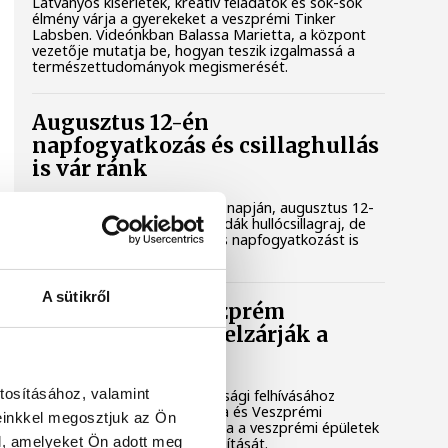
Látványos kísérletek, kreatív feladatok és sok-sok
élmény várja a gyerekeket a veszprémi Tinker
Labsben. Videónkban Balassa Marietta, a központ
vezetője mutatja be, hogyan teszik izgalmassá a
természettudományok megismerését.
Augusztus 12-én
napfogyatkozás és csillaghullás
is vár ránk
Az év legsűrűbb csillagászati napján, augusztus 12-
én éjjel tetőzik majd a Perseidák hullócsillagraj, de
ugyanezen a napon részleges napfogyatkozást is
meg lehet majd figyelni.
A sütikről
Lekapcsolják Veszprém
díszkivilágítását, elzárják a
szökőkutakat
tosításához, valamint
A kormány energiatakarékossági felhívásához
csatlakozva Veszprém városa és Veszprémi
einkkel megosztjuk az Ön
Főegyházmegye is lekapcsolta a veszprémi épületek
l, amelyeket Ön adott meg
és nevezetességek díszkivilágítását.