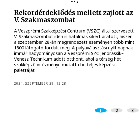
Rekordérdeklődés mellett zajlott az
V. Szakmaszombat
A Veszprémi Szakképzési Centrum (VSZC) által szervezett
V. Szakmaszombat idén is hatalmas sikert aratott, hiszen
a szeptember 28-án megrendezett eseményen több mint
1500 látogató fordult meg. A pályaválasztási nyílt napnak
immár hagyományosan a Veszprémi SZC Jendrassik–
Venesz Technikum adott otthont, ahol a térség hét
szakképző intézménye mutatta be teljes képzési
palettáját.
2024. SZEPTEMBER 29. 13:28
1
2
3