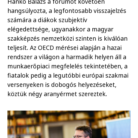
Hankó Balázs a fórumot követően
hangsúlyozta, a legfontosabb visszajelzés
számára a diákok szubjektív
elégedettsége, ugyanakkor a magyar
szakképzés nemzetközi szinten is kiválóan
teljesít. Az OECD mérései alapján a hazai
rendszer a világon a harmadik helyen áll a
munkaerőpiaci megfelelés tekintetében, a
fiatalok pedig a legutóbbi európai szakmai
versenyeken is dobogós helyezéseket,
köztük négy aranyérmet szereztek.