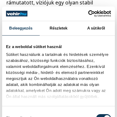
rámutatott, víziójuk egy olyan stabil
partnerhálózat kialakítása, amely
végigkíséri a fiatalt a technikumi évektől
egészen a diplomaszerzésig. A diák így
Beleegyezés
Részletek
A sütikről
egyazon vállalatnál töltheti a gyakorlatát
az oktatás minden szakaszában, a cégek
Ez a weboldal sütiket használ
pedig maximális kompetenciákkal
Sütiket használunk a tartalmak és hirdetések személyre
rendelkező, kész szakembereket kapnak.
szabásához, közösségi funkciók biztosításához,
valamint weboldalforgalmunk elemzéséhez. Ezenkívül
közösségi média-, hirdető- és elemező partnereinkkel
A kancellár üdvözölte a miniszteri
megosztjuk az Ön weboldalhasználatra vonatkozó
látogatást, mivel a nyílt fórum olyan helyi
adatait, akik kombinálhatják az adatokat más olyan
fejlesztendő területekre is rávilágított,
adatokkal, amelyeket Ön adott meg számukra vagy az
Ön által használt más szolgáltatásokból gyűjtöttek.
amelyek megismerése közvetlenül segíti a
centrum munkáját. A jövőben intézményi
Hozzájárulás kiválasztása
szinten is terveznek hasonló, rendszeres