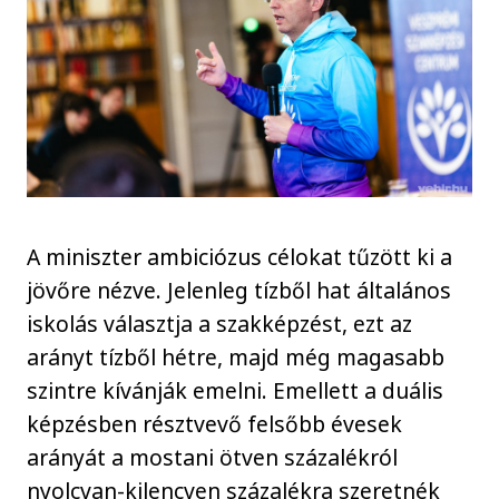
A miniszter ambiciózus célokat tűzött ki a
jövőre nézve. Jelenleg tízből hat általános
iskolás választja a szakképzést, ezt az
arányt tízből hétre, majd még magasabb
szintre kívánják emelni. Emellett a duális
képzésben résztvevő felsőbb évesek
arányát a mostani ötven százalékról
nyolcvan-kilencven százalékra szeretnék