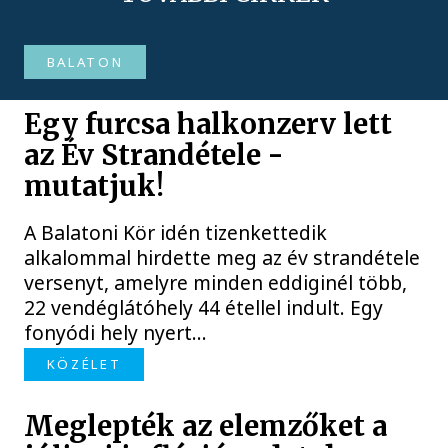
BALATON
Egy furcsa halkonzerv lett
az Év Strandétele -
mutatjuk!
A Balatoni Kör idén tizenkettedik
alkalommal hirdette meg az év strandétele
versenyt, amelyre minden eddiginél több,
22 vendéglátóhely 44 étellel indult. Egy
fonyódi hely nyert...
KÖZÉLET
Meglepték az elemzőket a