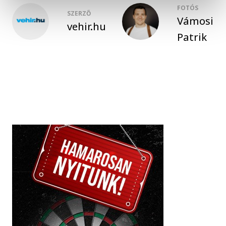
FOTÓS
SZERZŐ
Vámosi
vehir.hu
Patrik