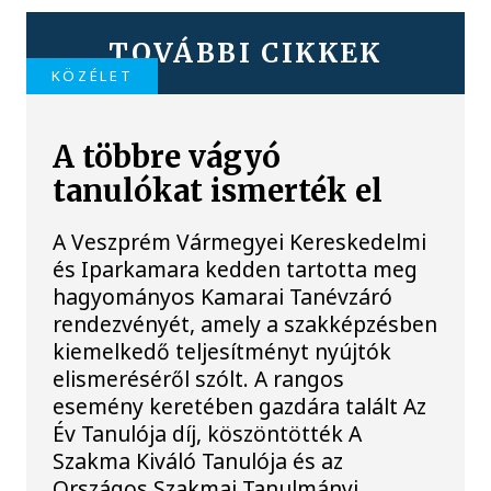
TOVÁBBI CIKKEK
KÖZÉLET
A többre vágyó
tanulókat ismerték el
A Veszprém Vármegyei Kereskedelmi
és Iparkamara kedden tartotta meg
hagyományos Kamarai Tanévzáró
rendezvényét, amely a szakképzésben
kiemelkedő teljesítményt nyújtók
elismeréséről szólt. A rangos
esemény keretében gazdára talált Az
Év Tanulója díj, köszöntötték A
Szakma Kiváló Tanulója és az
Országos Szakmai Tanulmányi