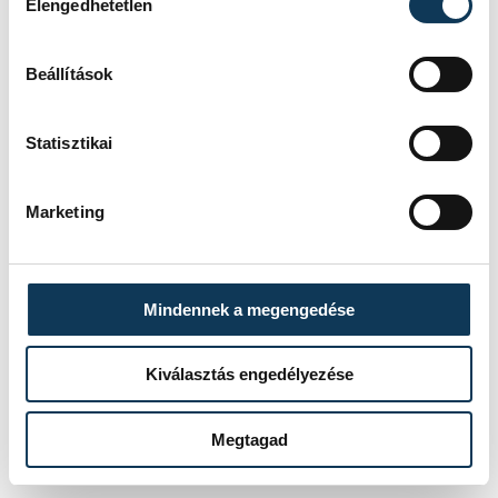
Elengedhetetlen
diákfórumokat, hogy a fiatalok támogató
és jól működő környezetben
Beállítások
szerezhessenek a munkaerőpiacon
azonnal hasznosítható tudást.
Statisztikai
Marketing
közélet
oktatás
fiatalok
Veszprémi Szakképzési Centrum
Mindennek a megengedése
szakképzés
Hankó Balázs
Kérdezd a minisztert!
Kiválasztás engedélyezése
Megtagad