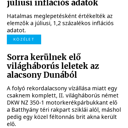
júliusi inflációs adatok
Hatalmas meglepetésként értékelték az
elemzők a júliusi, 1,2 százalékos inflációs
adatot.
KÖZÉLET
Sorra kerülnek elő
világháborús leletek az
alacsony Dunából
A folyó rekordalacsony vízállása miatt egy
csaknem komplett, II. világháborús német
DKW NZ 350-1 motorkerékpárbukkant elő
a Batthyány téri rakpart sziklái alól, máshol
pedig egy közel féltonnás brit akna került
elő.