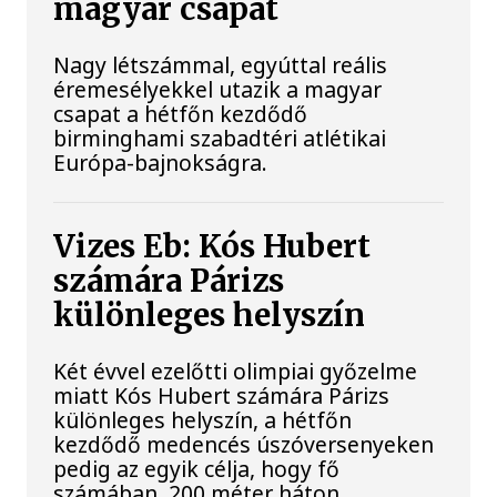
magyar csapat
Nagy létszámmal, egyúttal reális
éremesélyekkel utazik a magyar
csapat a hétfőn kezdődő
birminghami szabadtéri atlétikai
Európa-bajnokságra.
Vizes Eb: Kós Hubert
számára Párizs
különleges helyszín
Két évvel ezelőtti olimpiai győzelme
miatt Kós Hubert számára Párizs
különleges helyszín, a hétfőn
kezdődő medencés úszóversenyeken
pedig az egyik célja, hogy fő
számában, 200 méter háton