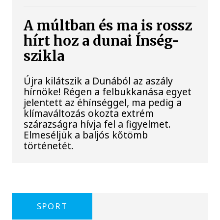
A múltban és ma is rossz
hírt hoz a dunai Ínség-
szikla
Újra kilátszik a Dunából az aszály
hírnöke! Régen a felbukkanása egyet
jelentett az éhínséggel, ma pedig a
klímaváltozás okozta extrém
szárazságra hívja fel a figyelmet.
Elmeséljük a baljós kőtömb
történetét.
SPORT