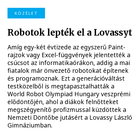
KÖZÉLET
Robotok lepték el a Lovassyt
Amíg egy-két évtizede az egyszerű Paint-
rajzok vagy Excel-függvények jelentették a
csúcsot az informatikaórákon, addig a mai
fiatalok már önvezető robotokat építenek
és programoznak. Ezt a generációváltást
testközelből is megtapasztalhatták a
World Robot Olympiad Hungary veszprémi
elődöntőjén, ahol a diákok felnőtteket
megszégyenítő profizmussal küzdöttek a
Nemzeti Döntőbe jutásért a Lovassy László
Gimnáziumban.