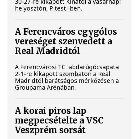
30-27-re kikapott Kínától a vasárnapi
helyosztón, Pitesti-ben.
A Ferencváros egygólos
vereséget szenvedett a
Real Madridtól
A Ferencvárosi TC labdarúgócsapata
2-1-re kikapott szombaton a Real
Madridtól barátságos mérkőzésen a
Groupama Arénában.
A korai piros lap
megpecsételte a VSC
Veszprém sorsát