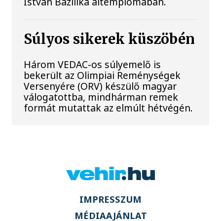
István Bazilika altemplomában.
Súlyos sikerek küszöbén
Három VEDAC-os súlyemelő is
bekerült az Olimpiai Reménységek
Versenyére (ORV) készülő magyar
válogatottba, mindhárman remek
formát mutattak az elmúlt hétvégén.
IMPRESSZUM
MÉDIAAJÁNLAT