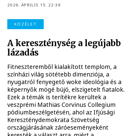
2026. ÁPRILIS 15. 22:39
KÖZÉLET
A kereszténység a legújabb
lázadás
Fitneszteremből kialakított templom, a
színházi világ sötétebb dimenziója, a
nyugatról fenyegető woke ideológia és a
képernyők mögé bújó, elszigetelt fiatalok.
Ezek a témák is terítékre kerültek a
veszprémi Mathias Corvinus Collegium
pódiumbeszélgetésén, ahol az Ifjúsági
Kereszténydemokrata Szövetség
országjárásának záróeseményeként
keresték a választ arra, miért a