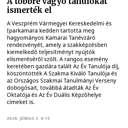
A többre vágyó tanulókat
ismerték el
A Veszprém Vármegyei Kereskedelmi és
Iparkamara kedden tartotta meg
hagyományos Kamarai Tanévzáró
rendezvényét, amely a szakképzésben
kiemelkedő teljesítményt nyújtók
elismeréséről szólt. A rangos esemény
keretében gazdára talált Az Év Tanulója díj,
köszöntötték A Szakma Kiváló Tanulója és
az Országos Szakmai Tanulmányi Verseny
dobogósait, továbbá átadták Az Év
Oktatója és Az Év Duális Képzőhelye
címeket is.
2026. JÚNIUS 3. 0:15