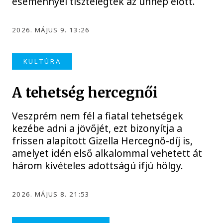
eseménnyel tisztelegtek az ünnep előtt.
2026. MÁJUS 9. 13:26
KULTÚRA
A tehetség hercegnői
Veszprém nem fél a fiatal tehetségek
kezébe adni a jövőjét, ezt bizonyítja a
frissen alapított Gizella Hercegnő-díj is,
amelyet idén első alkalommal vehetett át
három kivételes adottságú ifjú hölgy.
2026. MÁJUS 8. 21:53