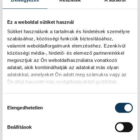
2026. FEBRUÁR 25. 15:29
Ez a weboldal sütiket használ
SZAKKÉPZÉS
Sütiket használunk a tartalmak és hirdetések személyre
szabásához, közösségi funkciók biztosításához,
valamint weboldalforgalmunk elemzéséhez. Ezenkívül
Tabuk nélkül kérdeztek a
közösségi média-, hirdető- és elemező partnereinkkel
veszprémi diákok Hankó
megosztjuk az Ön weboldalhasználatra vonatkozó
Balázs minisztertől
adatait, akik kombinálhatják az adatokat más olyan
adatokkal, amelyeket Ön adott meg számukra vagy az
Ön által használt más szolgáltatásokból gyűjtöttek.
Ritkán adódik alkalom arra, hogy diákok
szemtől szemben, tabuk nélkül tehessék
fel kérdéseiket az ágazatért felelős
Hozzájárulás kiválasztása
csúcsminiszternek. Veszprémben azonban
Elengedhetetlen
pontosan ez valósult meg, amikor a
Kulturális és Innovációs Minisztérium
Beállítások
„Kérdezd a minisztert!” elnevezésű
országos körútja a huszonnegyedik