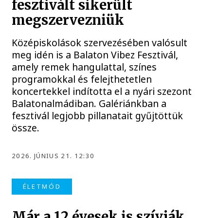
fesztivált sikerült
megszervezniük
Középiskolások szervezésében valósult
meg idén is a Balaton Vibez Fesztivál,
amely remek hangulattal, színes
programokkal és felejthetetlen
koncertekkel indította el a nyári szezont
Balatonalmádiban. Galériánkban a
fesztivál legjobb pillanatait gyűjtöttük
össze.
2026. JÚNIUS 21. 12:30
ÉLETMÓD
Már a 12 évesek is szívják