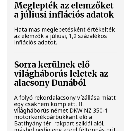
Meglepték az elemzőket
a júliusi inflációs adatok
Hatalmas meglepetésként értékelték
az elemzők a júliusi, 1,2 százalékos
inflációs adatot.
Sorra kerülnek elő
világháborús leletek az
alacsony Dunából
A folyó rekordalacsony vízállása miatt
egy csaknem komplett, II.
világháborús német DKW NZ 350-1
motorkerékpárbukkant elő a
Batthyány téri rakpart sziklái alól,
máshol pedig egy közel féltonnás brit