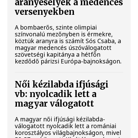
aranyesélyek a medencés
versenyekben
A bombaerős, szinte olimpiai
színvonalú mezőnyben is érmekre,
köztük aranyra is számít Sós Csaba, a
magyar medencés úszóválogatott
szövetségi kapitánya a hétfőn
kezdődő párizsi Európa-bajnokságon.
Női kézilabda ifjúsági
vb: nyolcadik lett a
magyar válogatott
A magyar női ifjúsági kézilabda-
válogatott nyolcadik lett a romániai
korosztályos világbajnokságon, mivel