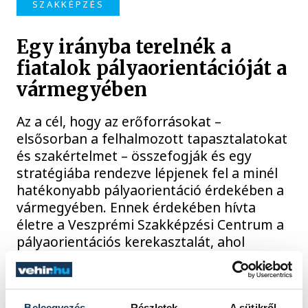
SZAKKÉPZÉS
Egy irányba terelnék a
fiatalok pályaorientációját a
vármegyében
Az a cél, hogy az erőforrásokat –
elsősorban a felhalmozott tapasztalatokat
és szakértelmet – összefogják és egy
stratégiába rendezve lépjenek fel a minél
hatékonyabb pályaorientáció érdekében a
vármegyében. Ennek érdekében hívta
életre a Veszprémi Szakképzési Centrum a
pályaorientációs kerekasztalát, ahol
minden intézmény és szervezet helyet
kapott, akik fiatalok, vagy akár felnőttek
képzésével foglalkoznak.
Beleegyezés
Részletek
A sütikről