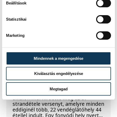
államfőnek a Tisza
Beállítások
parlamenti frakciója
Statisztikai
Baka Andrást, a Legfelsőbb Bíróság
korábbi elnökét jelöli köztársasági
Marketing
elnöknek a Tisza párt parlamenti
frakciója.
Mindennek a megengedése
Egy furcsa halkonzerv
lett az Év Strandétele -
Kiválasztás engedélyezése
mutatjuk!
Megtagad
A Balatoni Kör idén tizenkettedik
alkalommal hirdette meg az év
strandétele versenyt, amelyre minden
eddiginél több, 22 vendéglátóhely 44
étellel indult. Egy fonyódi hely nyert...