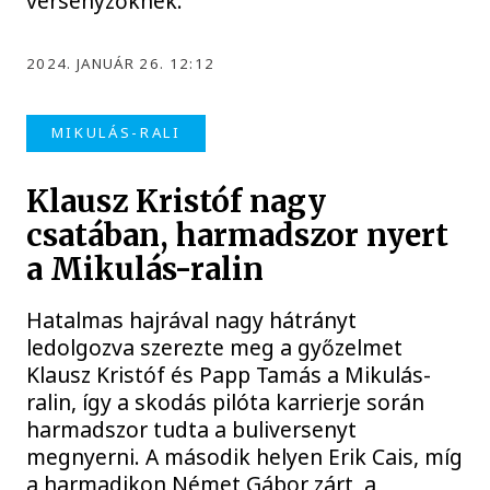
versenyzőknek.
2024. JANUÁR 26. 12:12
MIKULÁS-RALI
Klausz Kristóf nagy
csatában, harmadszor nyert
a Mikulás-ralin
Hatalmas hajrával nagy hátrányt
ledolgozva szerezte meg a győzelmet
Klausz Kristóf és Papp Tamás a Mikulás-
ralin, így a skodás pilóta karrierje során
harmadszor tudta a buliversenyt
megnyerni. A második helyen Erik Cais, míg
a harmadikon Német Gábor zárt, a