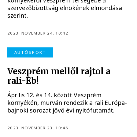
környékéről Veszprém térségébe a
szervezőbizottság elnökének elmondása
szerint.
2023. NOVEMBER 24. 10:42
AUTÓSPORT
Veszprém mellől rajtol a
rali-Eb!
Április 12. és 14. között Veszprém
környékén, murván rendezik a rali Európa-
bajnoki sorozat jövő évi nyitófutamát.
2023. NOVEMBER 23. 10:46