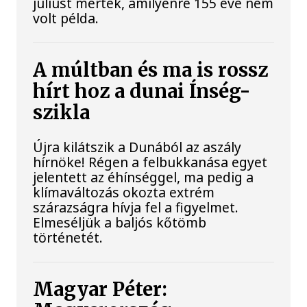
júliust mértek, amilyenre 155 éve nem
volt példa.
A múltban és ma is rossz
hírt hoz a dunai Ínség-
szikla
Újra kilátszik a Dunából az aszály
hírnöke! Régen a felbukkanása egyet
jelentett az éhínséggel, ma pedig a
klímaváltozás okozta extrém
szárazságra hívja fel a figyelmet.
Elmeséljük a baljós kőtömb
történetét.
Magyar Péter: