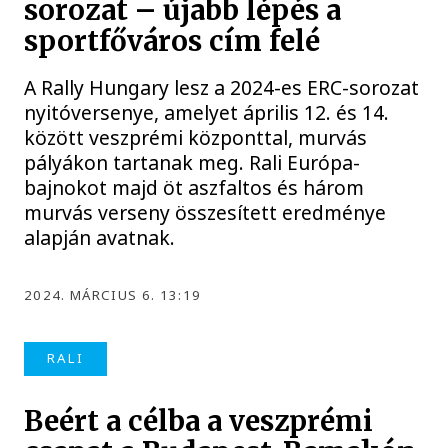
sorozat – újabb lépés a
sportfőváros cím felé
A Rally Hungary lesz a 2024-es ERC-sorozat
nyitóversenye, amelyet április 12. és 14.
között veszprémi központtal, murvás
pályákon tartanak meg. Rali Európa-
bajnokot majd öt aszfaltos és három
murvás verseny összesített eredménye
alapján avatnak.
2024. MÁRCIUS 6. 13:19
RALI
Beért a célba a veszprémi