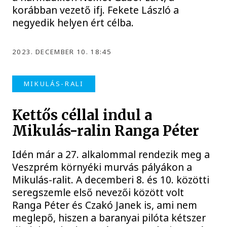
korábban vezető ifj. Fekete László a
negyedik helyen ért célba.
2023. DECEMBER 10. 18:45
MIKULÁS-RALI
Kettős céllal indul a
Mikulás-ralin Ranga Péter
Idén már a 27. alkalommal rendezik meg a
Veszprém környéki murvás pályákon a
Mikulás-ralit. A decemberi 8. és 10. közötti
seregszemle első nevezői között volt
Ranga Péter és Czakó Janek is, ami nem
meglepő, hiszen a baranyai pilóta kétszer