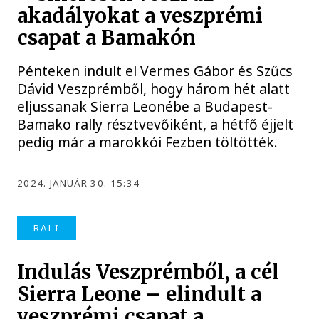
akadályokat a veszprémi
csapat a Bamakón
Pénteken indult el Vermes Gábor és Szűcs
Dávid Veszprémből, hogy három hét alatt
eljussanak Sierra Leonébe a Budapest-
Bamako rally résztvevőiként, a hétfő éjjelt
pedig már a marokkói Fezben töltötték.
2024. JANUÁR 30. 15:34
RALI
Indulás Veszprémből, a cél
Sierra Leone – elindult a
veszprémi csapat a