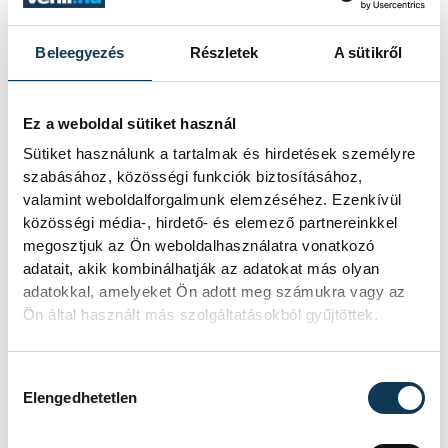
vasárnap zárult Székesfehérvár-ralit, a
HUMDA országos ralibajnokság
Beleegyezés
Részletek
A sütikről
idénynyitó, murvás futamát.
2023. ÁPRILIS 2. 18:44
Ez a weboldal sütiket használ
Sütiket használunk a tartalmak és hirdetések személyre
szabásához, közösségi funkciók biztosításához,
valamint weboldalforgalmunk elemzéséhez. Ezenkívül
közösségi média-, hirdető- és elemező partnereinkkel
1
2
3
megosztjuk az Ön weboldalhasználatra vonatkozó
adatait, akik kombinálhatják az adatokat más olyan
adatokkal, amelyeket Ön adott meg számukra vagy az
Ön által használt más szolgáltatásokból gyűjtöttek.
KÖZÉLET
Hozzájárulás kiválasztása
Elengedhetetlen
Baka Andrást jelöli