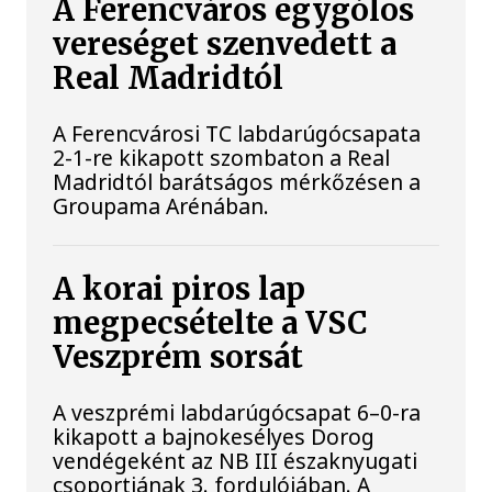
A Ferencváros egygólos
vereséget szenvedett a
Real Madridtól
A Ferencvárosi TC labdarúgócsapata
2-1-re kikapott szombaton a Real
Madridtól barátságos mérkőzésen a
Groupama Arénában.
A korai piros lap
megpecsételte a VSC
Veszprém sorsát
A veszprémi labdarúgócsapat 6–0-ra
kikapott a bajnokesélyes Dorog
vendégeként az NB III északnyugati
csoportjának 3. fordulójában. A