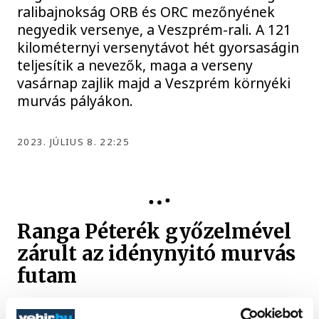
ralibajnokság ORB és ORC mezőnyének
negyedik versenye, a Veszprém-rali. A 121
kilométernyi versenytávot hét gyorsaságin
teljesítik a nevezők, maga a verseny
vasárnap zajlik majd a Veszprém környéki
murvás pályákon.
2023. JÚLIUS 8. 22:25
Ranga Péterék győzelmével
zárult az idénynyitó murvás
futam
A Ranga Péter, Czakó János kettős nyerte a