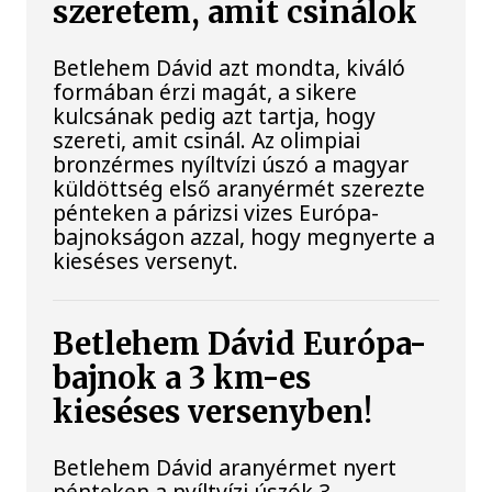
szeretem, amit csinálok
Betlehem Dávid azt mondta, kiváló
formában érzi magát, a sikere
kulcsának pedig azt tartja, hogy
szereti, amit csinál. Az olimpiai
bronzérmes nyíltvízi úszó a magyar
küldöttség első aranyérmét szerezte
pénteken a párizsi vizes Európa-
bajnokságon azzal, hogy megnyerte a
kieséses versenyt.
Betlehem Dávid Európa-
bajnok a 3 km-es
kieséses versenyben!
Betlehem Dávid aranyérmet nyert
pénteken a nyíltvízi úszók 3