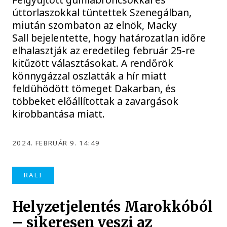
úttorlaszokkal tüntettek Szenegálban,
miután szombaton az elnök, Macky
Sall bejelentette, hogy határozatlan időre
elhalasztják az eredetileg február 25-re
kitűzött választásokat. A rendőrök
könnygázzal oszlatták a hír miatt
feldühödött tömeget Dakarban, és
többeket előállítottak a zavargások
kirobbantása miatt.
2024. FEBRUÁR 9. 14:49
RALI
Helyzetjelentés Marokkóból
– sikeresen veszi az