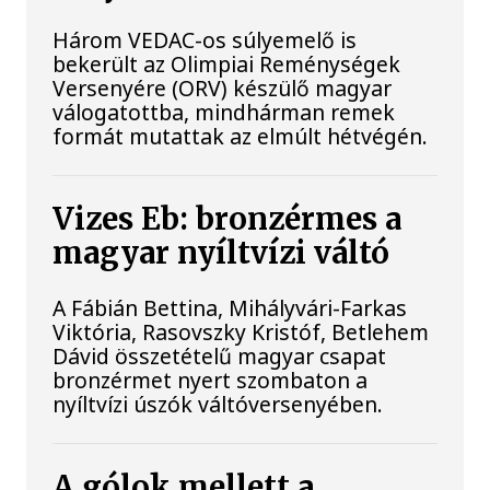
Három VEDAC-os súlyemelő is
bekerült az Olimpiai Reménységek
Versenyére (ORV) készülő magyar
válogatottba, mindhárman remek
formát mutattak az elmúlt hétvégén.
Vizes Eb: bronzérmes a
magyar nyíltvízi váltó
A Fábián Bettina, Mihályvári-Farkas
Viktória, Rasovszky Kristóf, Betlehem
Dávid összetételű magyar csapat
bronzérmet nyert szombaton a
nyíltvízi úszók váltóversenyében.
A gólok mellett a