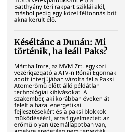
motorkerékpárbukkant elő a
Batthyány téri rakpart sziklái alól,
máshol pedig egy közel féltonnás brit
akna került elő.
Késéltánc a Dunán: Mi
történik, ha leáll Paks?
Mártha Imre, az MVM Zrt. egykori
vezérigazgatója ATV-n Rónai Egonnak
adott interjújában vázolta fel a Paksi
Atomerőmű előtt álló példátlan
technológiai kihívásokat. A
szakember, aki korábban éveken át
felelt a hazai energetikai
fejlesztésekért és a paksi blokkok
működéséért, arra figyelmeztet: az
erőmű olyan üzemállapotban van,
amelyre eredetileg nem tervezték.