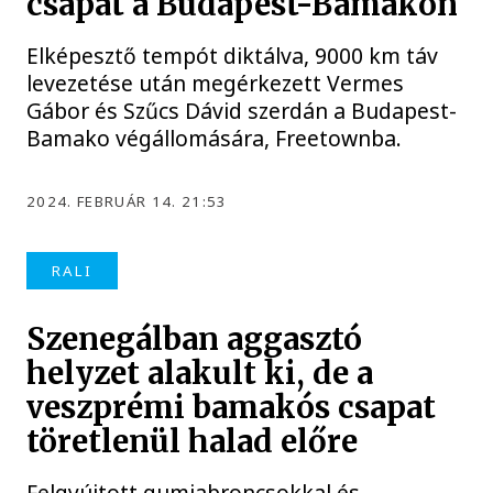
csapat a Budapest-Bamakón
Elképesztő tempót diktálva, 9000 km táv
levezetése után megérkezett Vermes
Gábor és Szűcs Dávid szerdán a Budapest-
Bamako végállomására, Freetownba.
2024. FEBRUÁR 14. 21:53
RALI
Szenegálban aggasztó
helyzet alakult ki, de a
veszprémi bamakós csapat
töretlenül halad előre
Felgyújtott gumiabroncsokkal és