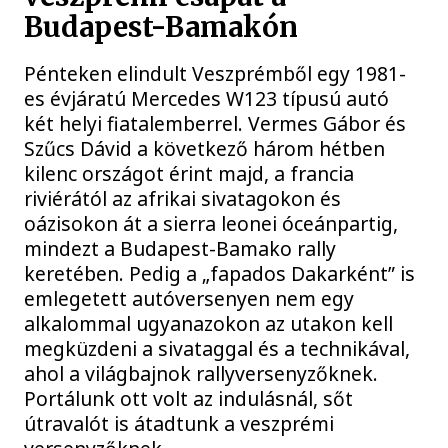
Budapest-Bamakón
Pénteken elindult Veszprémből egy 1981-
es évjáratú Mercedes W123 típusú autó
két helyi fiatalemberrel. Vermes Gábor és
Szűcs Dávid a következő három hétben
kilenc országot érint majd, a francia
riviérától az afrikai sivatagokon és
oázisokon át a sierra leonei óceánpartig,
mindezt a Budapest-Bamako rally
keretében. Pedig a „fapados Dakarként” is
emlegetett autóversenyen nem egy
alkalommal ugyanazokon az utakon kell
megküzdeni a sivataggal és a technikával,
ahol a világbajnok rallyversenyzőknek.
Portálunk ott volt az indulásnál, sőt
útravalót is átadtunk a veszprémi