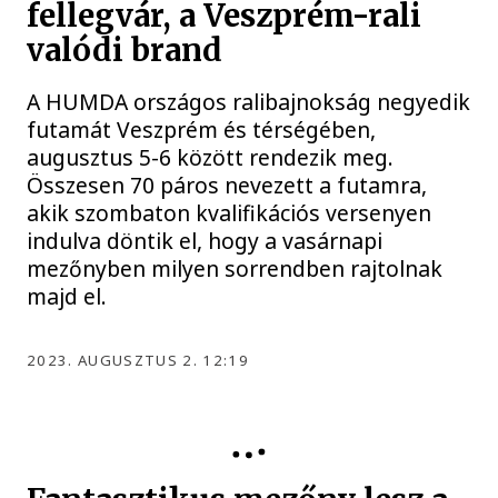
fellegvár, a Veszprém-rali
valódi brand
A HUMDA országos ralibajnokság negyedik
futamát Veszprém és térségében,
augusztus 5-6 között rendezik meg.
Összesen 70 páros nevezett a futamra,
akik szombaton kvalifikációs versenyen
indulva döntik el, hogy a vasárnapi
mezőnyben milyen sorrendben rajtolnak
majd el.
2023. AUGUSZTUS 2. 12:19
VESZPRÉM-RALI