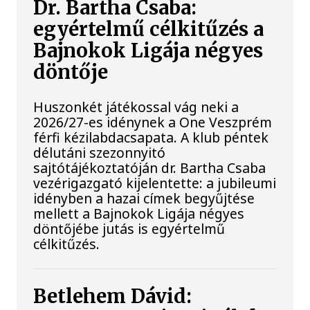
Dr. Bartha Csaba:
egyértelmű célkitűzés a
Bajnokok Ligája négyes
döntője
Huszonkét játékossal vág neki a
2026/27-es idénynek a One Veszprém
férfi kézilabdacsapata. A klub péntek
délutáni szezonnyitó
sajtótájékoztatóján dr. Bartha Csaba
vezérigazgató kijelentette: a jubileumi
idényben a hazai címek begyűjtése
mellett a Bajnokok Ligája négyes
döntőjébe jutás is egyértelmű
célkitűzés.
Betlehem Dávid: