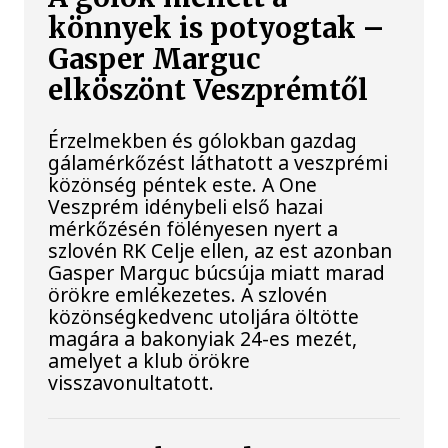
könnyek is potyogtak –
Gasper Marguc
elköszönt Veszprémtől
Érzelmekben és gólokban gazdag
gálamérkőzést láthatott a veszprémi
közönség péntek este. A One
Veszprém idénybeli első hazai
mérkőzésén fölényesen nyert a
szlovén RK Celje ellen, az est azonban
Gasper Marguc búcsúja miatt marad
örökre emlékezetes. A szlovén
közönségkedvenc utoljára öltötte
magára a bakonyiak 24-es mezét,
amelyet a klub örökre
visszavonultatott.