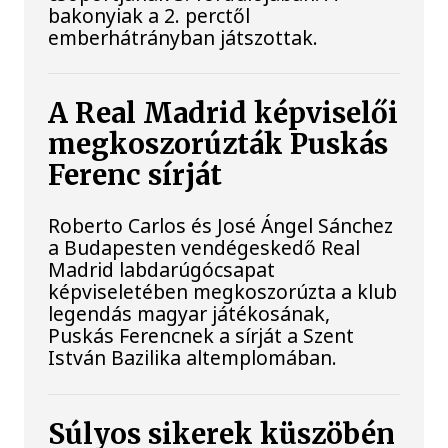
bakonyiak a 2. perctől
emberhátrányban játszottak.
A Real Madrid képviselői
megkoszorúzták Puskás
Ferenc sírját
Roberto Carlos és José Ángel Sánchez
a Budapesten vendégeskedő Real
Madrid labdarúgócsapat
képviseletében megkoszorúzta a klub
legendás magyar játékosának,
Puskás Ferencnek a sírját a Szent
István Bazilika altemplomában.
Súlyos sikerek küszöbén