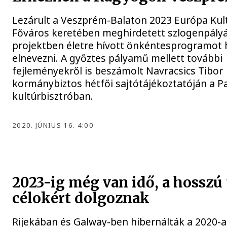
Lezárult a Veszprém-Balaton 2023 Európa Kult
Főváros keretében meghirdetett szlogenpályá
projektben életre hívott önkéntesprogramot 
elnevezni. A győztes pályamű mellett további
fejleményekről is beszámolt Navracsics Tibor
kormánybiztos hétfői sajtótájékoztatóján a P
kultúrbisztróban.
2020. JÚNIUS 16. 4:00
2023-ig még van idő, a hosszú
célokért dolgoznak
Rijekában és Galway-ben hibernálták a 2020-