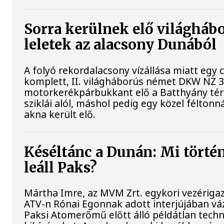
Sorra kerülnek elő világháb
leletek az alacsony Dunából
A folyó rekordalacsony vízállása miatt egy
komplett, II. világháborús német DKW NZ 
motorkerékpárbukkant elő a Batthyány tér
sziklái alól, máshol pedig egy közel féltonná
akna került elő.
Késéltánc a Dunán: Mi történ
leáll Paks?
Mártha Imre, az MVM Zrt. egykori vezériga
ATV-n Rónai Egonnak adott interjújában váz
Paksi Atomerőmű előtt álló példátlan techn