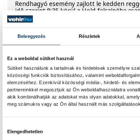
Rendhagyó esemény zajlott le kedden regg
idő szerint 8:35 körül a Hold felszínébe csa
SpaceX egyik Falcon–9 rakétájának felső fo
becsapódást a Földről szabad szemmel nem
látni, a szakemberek azonban távcsövekkel 
az eseményt.
Beleegyezés
Részletek
A
Ez a weboldal sütiket használ
Rekordok Európában –
Sütiket használunk a tartalmak és hirdetések személyre sz
Magyarország a legforróbb,
közösségi funkciók biztosításához, valamint weboldalforgal
Angliában szárazság tombol
elemzéséhez. Ezenkívül közösségi média-, hirdető- és ele
partnereinkkel megosztjuk az Ön weboldalhasználatra vonatk
Rá sem ismerünk Európára, kontinensszert
akik kombinálhatják az adatokat más olyan adatokkal, amely
rekordokat dönt a hőség. Magyarország a 
meg számukra vagy az Ön által használt más szolgáltatásokb
országok közé került, miközben az Egyesül
Királyságban olyan száraz júliust mértek, a
155 éve nem volt példa.
Hozzájárulás kiválasztása
Elengedhetetlen