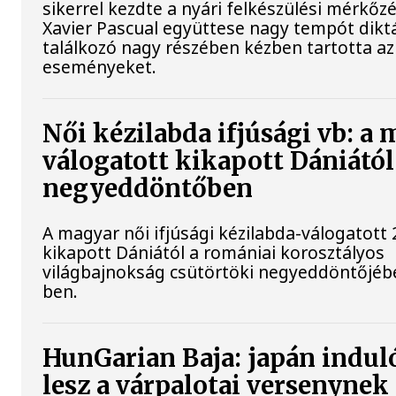
sikerrel kezdte a nyári felkészülési mérkőz
Xavier Pascual együttese nagy tempót diktá
találkozó nagy részében kézben tartotta az
eseményeket.
Női kézilabda ifjúsági vb: a
válogatott kikapott Dániától
negyeddöntőben
A magyar női ifjúsági kézilabda-válogatott 
kikapott Dániától a romániai korosztályos
világbajnokság csütörtöki negyeddöntőjébe
ben.
HunGarian Baja: japán induló
lesz a várpalotai versenynek