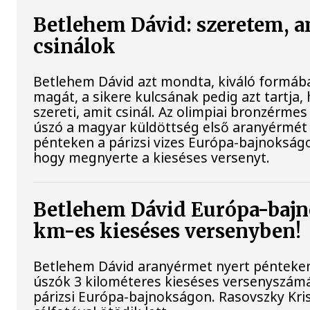
Betlehem Dávid: szeretem, a
csinálok
Betlehem Dávid azt mondta, kiváló formába
magát, a sikere kulcsának pedig azt tartja,
szereti, amit csinál. Az olimpiai bronzérmes 
úszó a magyar küldöttség első aranyérmét
pénteken a párizsi vizes Európa-bajnokságo
hogy megnyerte a kieséses versenyt.
Betlehem Dávid Európa-bajn
km-es kieséses versenyben!
Betlehem Dávid aranyérmet nyert pénteken 
úszók 3 kilométeres kieséses versenyszám
párizsi Európa-bajnokságon. Rasovszky Kri