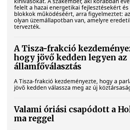
kihívásokat. A szakember, aki korábban év
felelt a hazai energetikai fejlesztésekért és
blokkok működéséért, arra figyelmeztet: a
olyan üzemállapotban van, amelyre eredet
tervezték.
A Tisza-frakció kezdeménye
hogy jövő kedden legyen az
államfőválasztás
A Tisza-frakció kezdeményezte, hogy a par
jövő kedden válassza meg az új köztársaság
Valami óriási csapódott a Ho
ma reggel