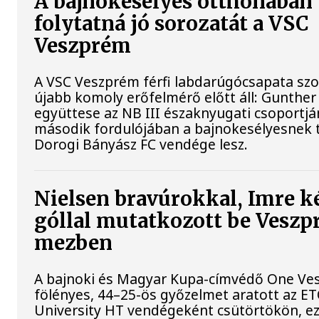
A bajnokesélyes otthonában
folytatná jó sorozatát a VSC
Veszprém
A VSC Veszprém férfi labdarúgócsapata s
újabb komoly erőfelmérő előtt áll: Gunther
együttese az NB III északnyugati csoportj
második fordulójában a bajnokesélyesnek t
Dorogi Bányász FC vendége lesz.
Nielsen bravúrokkal, Imre k
góllal mutatkozott be Vesz
mezben
A bajnoki és Magyar Kupa-címvédő One Ve
fölényes, 44–25-ös győzelmet aratott az E
University HT vendégeként csütörtökön, ez