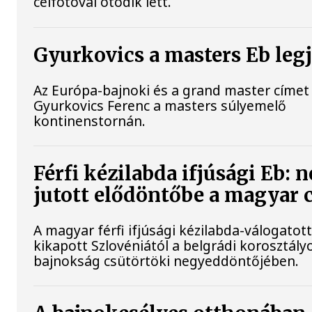
célfotóval ötödik lett.
Gyurkovics a masters Eb leg
Az Európa-bajnoki és a grand master címet 
Gyurkovics Ferenc a masters súlyemelő
kontinenstornán.
Férfi kézilabda ifjúsági Eb: 
jutott elődöntőbe a magyar 
A magyar férfi ifjúsági kézilabda-válogatot
kikapott Szlovéniától a belgrádi korosztály
bajnokság csütörtöki negyeddöntőjében.