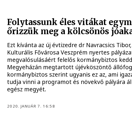
Folytassunk éles vitákat egym
őrizzük meg a kölcsönös jóak
Ezt kívánta az új évtizedre dr Navracsics Tibor
Kulturális Fővárosa Veszprém nyertes pályáz
megvalósulásáért felelős kormánybiztos kedd
Megyeházán megtartott újévköszöntő állófo
kormánybiztos szerint ugyanis ez az, ami igaz
tudja vinni a programot és növekvő pályára áll
egész megyét.
2020. JANUÁR 7. 16:58