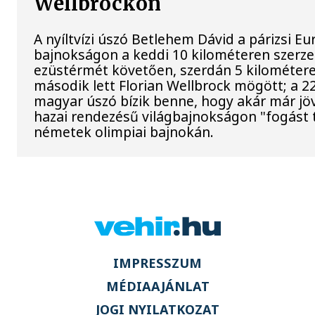
Wellbrockon
A nyíltvízi úszó Betlehem Dávid a párizsi Eu
bajnokságon a keddi 10 kilométeren szerze
ezüstérmét követően, szerdán 5 kilométere
második lett Florian Wellbrock mögött; a 2
magyar úszó bízik benne, hogy akár már jöv
hazai rendezésű világbajnokságon "fogást t
németek olimpiai bajnokán.
IMPRESSZUM
MÉDIAAJÁNLAT
JOGI NYILATKOZAT