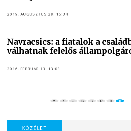
2019. AUGUSZTUS 29. 15:34
Navracsics: a fiatalok a család
válhatnak felelős állampolgá
2016. FEBRUÁR 13. 13:03
...
15
16
17
18
19
KÖZÉLET