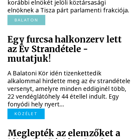
korábbi elnökét jelöli köztársasági
elnöknek a Tisza párt parlamenti frakciója.
BALATON
Egy furcsa halkonzerv lett
az Év Strandétele -
mutatjuk!
A Balatoni Kör idén tizenkettedik
alkalommal hirdette meg az év strandétele
versenyt, amelyre minden eddiginél több,
22 vendéglátóhely 44 étellel indult. Egy
fonyódi hely nyert...
KÖZÉLET
Meglepték az elemzőket a