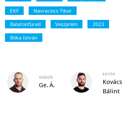
EKF
Navracsics Tibor
Balatonfüred
Veszprém
2023
Bóka István
FOTÓS
SZERZŐ
Kovács
Ge. Á.
Bálint