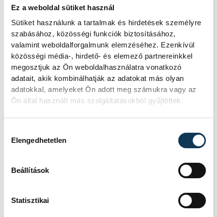
Ez a weboldal sütiket használ
igazán lényeges dolgok az emberi
Sütiket használunk a tartalmak és hirdetések személyre
kapcsolatokon keresztül, helyben, a
szabásához, közösségi funkciók biztosításához,
hétköznapokban történnek, hisz ebből
valamint weboldalforgalmunk elemzéséhez. Ezenkívül
nőhet ki a magaskultúra. A személyes,
közösségi média-, hirdető- és elemező partnereinkkel
megosztjuk az Ön weboldalhasználatra vonatkozó
határokon túlnyúló barátságok, szerelmek
adatait, akik kombinálhatják az adatokat más olyan
és emberi kapcsolatok kötik össze a
adatokkal, amelyeket Ön adott meg számukra vagy az
nemzeteket. Ez 2023-ban számunkra is
Ön által használt más szolgáltatásokból gyűjtöttek.
adott út, jól kell kihasználni a lehetőséget-
fogalmazott.
Hozzájárulás kiválasztása
Elengedhetetlen
Beállítások
Statisztikai