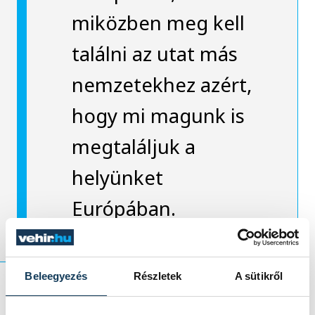
miközben meg kell
találni az utat más
nemzetekhez azért,
hogy mi magunk is
megtaláljuk a
helyünket
Európában.
Beleegyezés
Részletek
A sütikről
Ez történhet diplomáciai úton is, de az