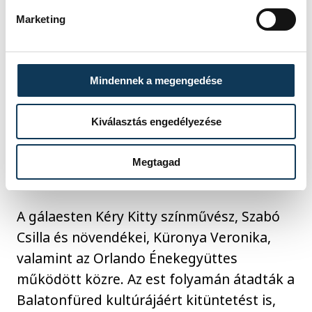
Marketing
Mindennek a megengedése
Navracsics Tibor szerint ha Európa népei
Kiválasztás engedélyezése
megismernék a magyar kultúrát, minket is
jobban megértenének, és talán még
Megtagad
magukat és Európa történelmét is
A gálaesten Kéry Kitty színművész, Szabó
Csilla és növendékei, Küronya Veronika,
valamint az Orlando Énekegyüttes
működött közre. Az est folyamán átadták a
Balatonfüred kultúrájáért kitüntetést is,