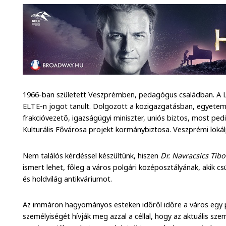
1966-ban született Veszprémben, pedagógus családban. A L
ELTE-n jogot tanult. Dolgozott a közigazgatásban, egyetemi
frakcióvezető, igazságügyi miniszter, uniós biztos, most p
Kulturális Fővárosa projekt kormánybiztosa. Veszprémi lokál
Nem találós kérdéssel készültünk, hiszen
Dr. Navracsics Tib
ismert lehet, főleg a város polgári középosztályának, akik c
és holdvilág antikváriumot.
Az immáron hagyományos esteken időről időre a város egy p
személyiségét hívják meg azzal a céllal, hogy az aktuális sz