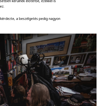
etben kerülnek előtérbe, ezekkel is
ez.
kérdezte, a beszélgetés pedig nagyon