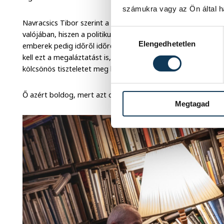
számukra vagy az Ön által ha
Navracsics Tibor szerint a politikában mutatkozik meg tény
Hozzájárulás kiválasztása
valójában, hiszen a politikusi szerep nem egy nyolcórás munk
Elengedhetetlen
emberek pedig időről időre ítélkeznek, sokszor látszólag nem
kell ezt a megaláztatást is, a politikai ellenfeleknek viszont 
kölcsönös tiszteletet meg kell adni.
Ő azért boldog, mert azt csinálhatja és azt taníthatja, amit 
Megtagad