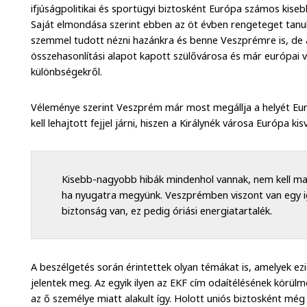
ifjúságpolitikai és sportügyi biztosként Európa számos kis
Saját elmondása szerint ebben az öt évben rengeteget tanul
szemmel tudott nézni hazánkra és benne Veszprémre is, de 
összehasonlítási alapot kapott szülővárosa és már európai 
különbségekről.
Véleménye szerint Veszprém már most megállja a helyét Eu
kell lehajtott fejjel járni, hiszen a Királynék városa Európa ki
Kisebb-nagyobb hibák mindenhol vannak, nem kell mak
ha nyugatra megyünk. Veszprémben viszont van egy 
biztonság van, ez pedig óriási energiatartalék.
A beszélgetés során érintettek olyan témákat is, amelyek ez
jelentek meg. Az egyik ilyen az EKF cím odaítélésének körülm
az ő személye miatt alakult így. Holott uniós biztosként még