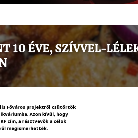
lis Főváros projektről csütörtök
tikváriumba. Azon kívül, hogy
EKF cím, a résztvevők a célok
bről megismerhették.