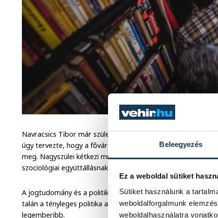
Navracsics Tibor már születését is egyfajta sorsszerűségnek 
Beleegyezés
úgy tervezte, hogy a fővárosban hozza világra, ehelyett úgy
meg. Nagyszülei kétkezi munkás emberek voltak, szülei ped
szociológiai együttállásnak tartja, hiszen így érti és érzi a 
Ez a weboldal sütiket haszn
Sütiket használunk a tartal
A jogtudomány és a politikatudomány felé is ez vezérelte,
weboldalforgalmunk elemzésé
talán a tényleges politika az, amiben minden mozzanat, dönté
legemberibb.
weboldalhasználatra vonatko