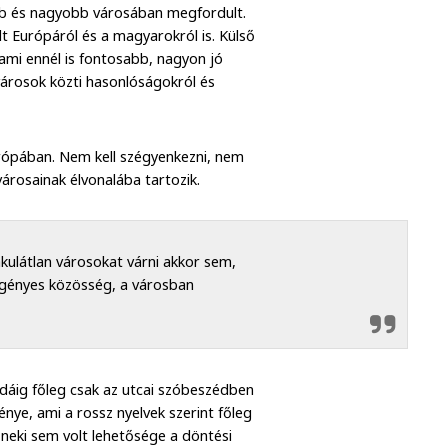
ebb és nagyobb városában megfordult.
t Európáról és a magyarokról is. Külső
ami ennél is fontosabb, nagyon jó
városok közti hasonlóságokról és
rópában. Nem kell szégyenkezni, nem
svárosainak élvonalába tartozik.
ulátlan városokat várni akkor sem,
igényes közösség, a városban
idáig főleg csak az utcai szóbeszédben
énye, ami a rossz nyelvek szerint főleg
 neki sem volt lehetősége a döntési