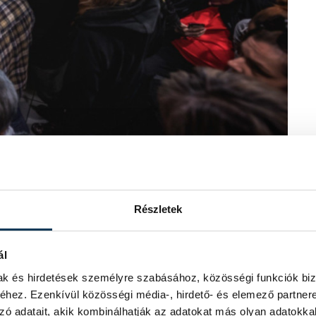
fogja fel, hiszen édesanyja eredetileg
Részletek
 alakult, hogy Veszprémben született
agógusok, ő maga ezt egy szerencsés
magyar középosztály gondolatvilágát.
ál
mak és hirdetések személyre szabásához, közösségi funkciók biz
 mindkettő egy régi embertudomány, de
hez. Ezenkívül közösségi média-, hirdető- és elemező partner
s – legyen az jó, vagy rossz – a
zó adatait, akik kombinálhatják az adatokat más olyan adatokka