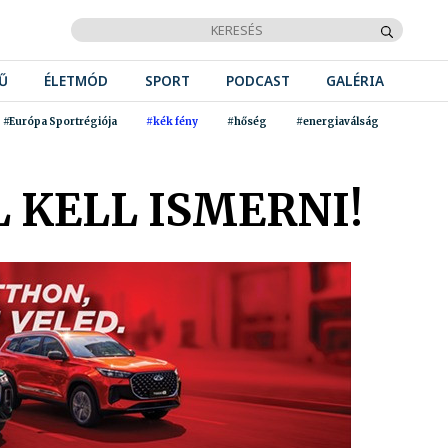
Ű
ÉLETMÓD
SPORT
PODCAST
GALÉRIA
#Európa Sportrégiója
#kék fény
#hőség
#energiaválság
 KELL ISMERNI!