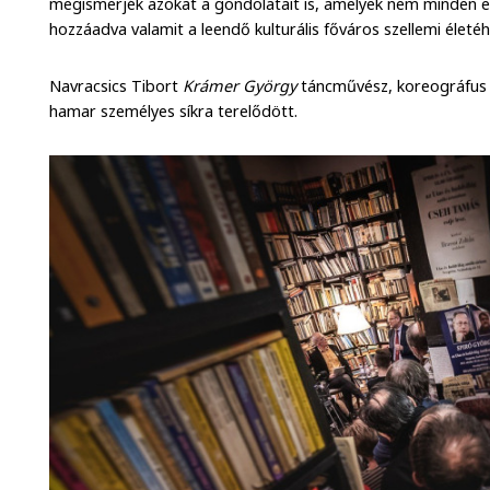
megismerjék azokat a gondolatait is, amelyek nem minden es
hozzáadva valamit a leendő kulturális főváros szellemi életéh
Navracsics Tibort
Krámer György
táncművész, koreográfus 
hamar személyes síkra terelődött.