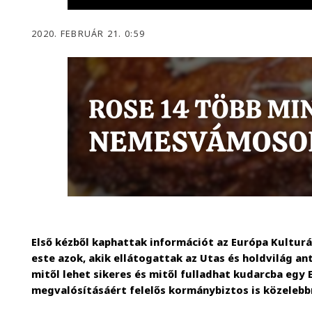
2020. FEBRUÁR 21. 0:59
Első kézből kaphattak információt az Európa Kulturá
este azok, akik ellátogattak az Utas és holdvilág an
mitől lehet sikeres és mitől fulladhat kudarcba egy 
megvalósításáért felelős kormánybiztos is közeleb