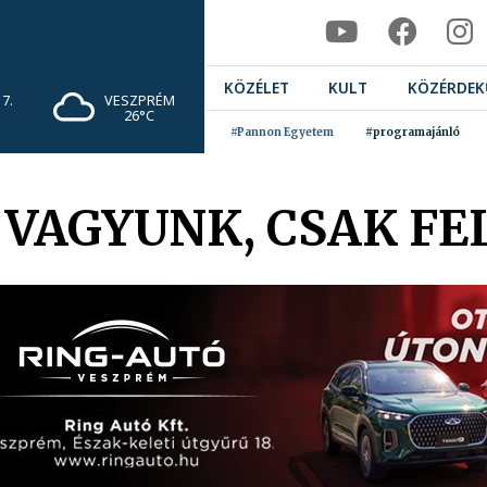
KÖZÉLET
KULT
KÖZÉRDEK
7.
VESZPRÉM
26°C
#Pannon Egyetem
#programajánló
VAGYUNK, CSAK FEL