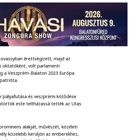
ovassyban érettségizett, majd az
 oktatóként, volt parlamenti
edig a Veszprém-Balaton 2023 Európa
patrióta.
or
pályafutása és veszprémi kötődése
sütörtök este teltházassá tették az Utas
rominens alakját, művészét, közéleti
emély közelebb kerüljön az emberekhez,