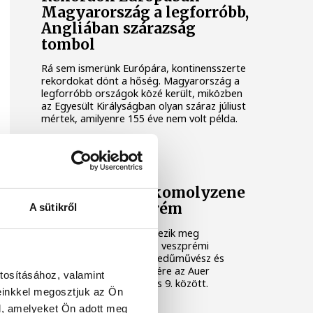
Magyarország a legforróbb,
Angliában szárazság
tombol
Rá sem ismerünk Európára, kontinensszerte
rekordokat dönt a hőség. Magyarország a
legforróbb országok közé került, miközben
az Egyesült Királyságban olyan száraz júliust
mértek, amilyenre 155 éve nem volt példa.
KULTÚRA
Ezen a héten a komolyzene
fővárosa Veszprém
A sütikről
Idén 12. alkalommal rendezik meg
Veszprémben a világhírű, veszprémi
születésű Auer Lipót hegedűművész és
zenepedagógus tiszteletére az Auer
tosításához, valamint
Fesztivált, augusztus 3. és 9. között.
einkkel megosztjuk az Ön
l, amelyeket Ön adott meg