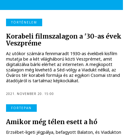
TÖRTÉNELEM
Korabeli filmszalagon a '30-as évek
Veszpréme
Az utókor számára fennmaradt 1930-as évekbeli kisfilm
mutatja be a két világháború közti Veszprémet, amit
digitalizálva bárki elérhet az interneten. A megkopott
szalagon még kivehető a Séd-völgy a Viadukt nélkül, az
Óváros tér korabeli formája és az egykori Csomai strand
átadójáról is tartalmaz képkockákat.
2021. NOVEMBER 20. 15:00
FORTEPAN
Amikor még télen esett a hó
Erzsébet-ligeti jégpálya, befagyott Balaton, és Viadukton