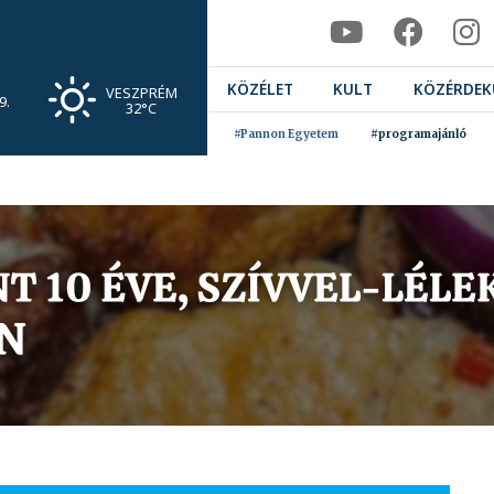
KÖZÉLET
KULT
KÖZÉRDEK
VESZPRÉM
9.
32°C
#Pannon Egyetem
#programajánló