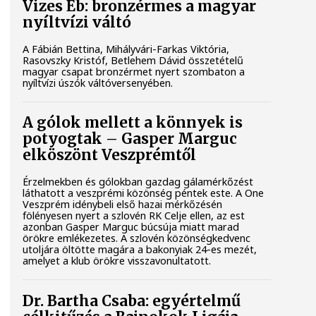
Vizes Eb: bronzérmes a magyar
nyíltvízi váltó
A Fábián Bettina, Mihályvári-Farkas Viktória,
Rasovszky Kristóf, Betlehem Dávid összetételű
magyar csapat bronzérmet nyert szombaton a
nyíltvízi úszók váltóversenyében.
A gólok mellett a könnyek is
potyogtak – Gasper Marguc
elköszönt Veszprémtől
Érzelmekben és gólokban gazdag gálamérkőzést
láthatott a veszprémi közönség péntek este. A One
Veszprém idénybeli első hazai mérkőzésén
fölényesen nyert a szlovén RK Celje ellen, az est
azonban Gasper Marguc búcsúja miatt marad
örökre emlékezetes. A szlovén közönségkedvenc
utoljára öltötte magára a bakonyiak 24-es mezét,
amelyet a klub örökre visszavonultatott.
Dr. Bartha Csaba: egyértelmű