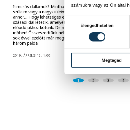
számukra vagy az Ön által ha
Ismerős dallamok? Mintha már hallottad volna? „Talán a
szüleim vagy a nagyszüleim ismerhetik, talán ők hallgatták
anno”… Hogy lehetséges ez? Számos huszonegyedik
Hozzájárulás kiválasztása
századi dal létezik, amelyet huszonegyedik századi
Elengedhetetlen
előadójukhoz kötünk. De menjünk egy kicsit vissza az
időben! Összeszedtünk néhány dalt, amelyről tudjuk, sok-
sok évvel ezelőtt már megírták mások, máshogy…Íme
három példa:
2019. ÁPRILIS 13. 1:00
Megtagad
1
2
3
4