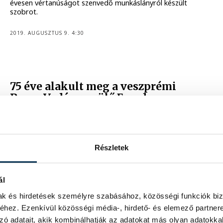
évesen vértanúságot szenvedő munkáslányról készült
szobrot.
2019. AUGUSZTUS 9. 4:30
75 éve alakult meg a veszprémi
Puma Vadászrepülő Ezred
372 nap szolgálat alatt 408 légigyőzelmet arattak az
angolszász és a szovjet légierő támadó gépei felett. Kedd
reggel emléktáblájuk előtt emlékeztek meg róluk, és
helyeztek el koszorút.
Részletek
2019. MÁJUS 7. 12:00
ál
mak és hirdetések személyre szabásához, közösségi funkciók biz
Retró Veszprém: ilyenek voltak az
hez. Ezenkívül közösségi média-, hirdető- és elemező partner
elmúlt évtizedek
zó adatait, akik kombinálhatják az adatokat más olyan adatokka