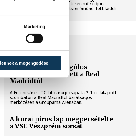
még termelő turbina hibamentesen működjön -
közölte a miniszterelnök a paksi erőműnél tett keddi
látogatása során.
Marketing
SPORT
dennek a megengedése
A Ferencváros egygólos
vereséget szenvedett a Real
Madridtól
A Ferencvárosi TC labdarúgócsapata 2-1-re kikapott
szombaton a Real Madridtól barátságos
mérkőzésen a Groupama Arénában.
A korai piros lap megpecsételte
a VSC Veszprém sorsát