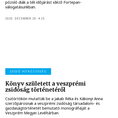
pózoló diák a téli időjárást idéző Fortepan-
válogatásunkban.
2020. DECEMBER 29. 4:25
ZSIDÓ HITKÖZÖSSÉG
Könyv született a veszprémi
zsidóság történetéről
Csütörtökön mutatták be a Jakab Réka és Kákonyi Anna
szerzőpárosnak a veszprémi zsidóság társadalom- és
gazdaságtörténetét bemutató monográfiáját a
Veszprém Megyei Levéltárban.