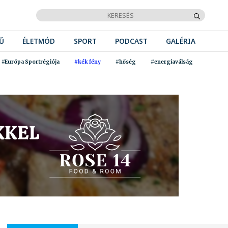
Ű
ÉLETMÓD
SPORT
PODCAST
GALÉRIA
#Európa Sportrégiója
#kék fény
#hőség
#energiaválság