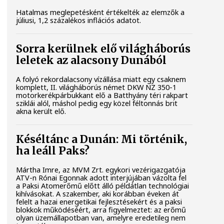
Hatalmas meglepetésként értékelték az elemzők a
júliusi, 1,2 százalékos inflációs adatot.
Sorra kerülnek elő világháborús
leletek az alacsony Dunából
A folyó rekordalacsony vízállása miatt egy csaknem
komplett, II. világháborús német DKW NZ 350-1
motorkerékpárbukkant elő a Batthyány téri rakpart
sziklái alól, máshol pedig egy közel féltonnás brit
akna került elő.
Késéltánc a Dunán: Mi történik,
ha leáll Paks?
Mártha Imre, az MVM Zrt. egykori vezérigazgatója
ATV-n Rónai Egonnak adott interjújában vázolta fel
a Paksi Atomerőmű előtt álló példátlan technológiai
kihívásokat. A szakember, aki korábban éveken át
felelt a hazai energetikai fejlesztésekért és a paksi
blokkok működéséért, arra figyelmeztet: az erőmű
olyan üzemállapotban van, amelyre eredetileg nem