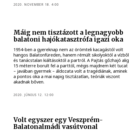
2020. NOVEMBER 18. 4:00
Máig nem tisztázott a legnagyobb
balatoni hajókatasztrófa igazi oka
1954-ben a gyereknap nem az örömteli kacagástól volt
hangos Balatonfüreden, hanem rémült sikolyoktól a vízből
és tanácstalan kiáltásoktól a partról. A Pajtás gőzhajó alig
15 méterre borult fel a parttól, mégis majdnem két tucat
– javában gyermek – áldozata volt a tragédiának, aminek
a pontos oka a mai napig tisztázatlan, teóriák viszont
akadnak bőven.
2020. JÚNIUS 12. 12:00
Volt egyszer egy Veszprém-
Balatonalmádi vasútvonal