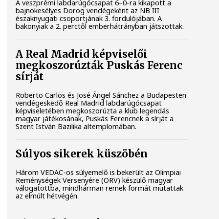
A veszprémi labdarúgócsapat 6–0-ra kikapott a
bajnokesélyes Dorog vendégeként az NB III
északnyugati csoportjának 3. fordulójában. A
bakonyiak a 2. perctől emberhátrányban játszottak.
A Real Madrid képviselői
megkoszorúzták Puskás Ferenc
sírját
Roberto Carlos és José Ángel Sánchez a Budapesten
vendégeskedő Real Madrid labdarúgócsapat
képviseletében megkoszorúzta a klub legendás
magyar játékosának, Puskás Ferencnek a sírját a
Szent István Bazilika altemplomában.
Súlyos sikerek küszöbén
Három VEDAC-os súlyemelő is bekerült az Olimpiai
Reménységek Versenyére (ORV) készülő magyar
válogatottba, mindhárman remek formát mutattak
az elmúlt hétvégén.