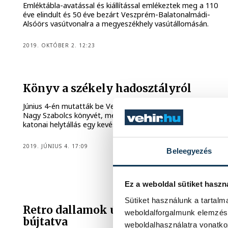
Emléktábla-avatással és kiállítással emlékeztek meg a 110
éve elindult és 50 éve bezárt Veszprém-Balatonalmádi-
Alsóörs vasútvonalra a megyeszékhely vasútállomásán.
2019. OKTÓBER 2. 12:23
Könyv a székely hadosztályról
Június 4-én mutatták be Veszprémben Gottfried Barna és
Nagy Szabolcs könyvét, mely tárgyilagosan mutatja be a
katonai helytállás egy kevéssé ismert fejezetét.
2019. JÚNIUS 4. 17:09
Beleegyezés
Ez a weboldal sütiket haszn
Sütiket használunk a tartal
Retro dallamok új köntösbe
weboldalforgalmunk elemzésé
bújtatva
weboldalhasználatra vonatko