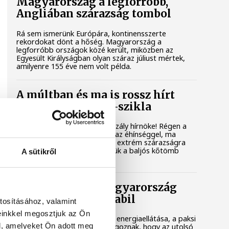
Magyarország a legforróbb,
Angliában szárazság tombol
Rá sem ismerünk Európára, kontinensszerte
rekordokat dönt a hőség. Magyarország a
legforróbb országok közé került, miközben az
Egyesült Királyságban olyan száraz júliust mértek,
amilyenre 155 éve nem volt példa.
A múltban és ma is rossz hírt
hoz a dunai Ínség-szikla
Újra kilátszik a Dunából az aszály hírnöke! Régen a
felbukkanása egyet jelentett az éhínséggel, ma
pedig a klímaváltozás okozta extrém szárazságra
hívja fel a figyelmet. Elmeséljük a baljós kőtömb
A sütikről
történetét.
Magyar Péter: Magyarország
energiaellátása stabil
tosításához, valamint
einkkel megosztjuk az Ön
Jelenleg stabil Magyarország energiaellátása, a paksi
l, amelyeket Ön adott meg
erőmű munkatársai azon dolgoznak, hogy az utolsó