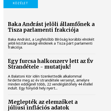
KÖZÉLET
Baka Andrást jelöli államfőnek a
Tisza parlamenti frakciója
Baka Andrást, a Legfelsőbb Bíróság korábbi elnökét
jelöli köztársasági elnöknek a Tisza párt parlamenti
frakciója.
Egy furcsa halkonzerv lett az Év
Strandétele - mutatjuk!
A Balatoni Kör idén tizenkettedik alkalommal
hirdette meg az év strandétele versenyt, amelyre
minden eddiginél több, 22 vendéglátóhely 44 étellel
indult. Egy fonyódi hely nyert...
Meglepték az elemzőket a
júliusi inflációs adatok