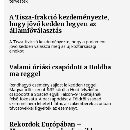
tervezték.
A Tisza-frakció kezdeményezte,
hogy jövő kedden legyen az
államfőválasztás
A Tisza-frakció kezdeményezte, hogy a parlament
jövő kedden válassza meg az új köztársasági
elnököt.
Valami óriási csapódott a Holdba
ma reggel
Rendhagyó esemény zajlott le kedden reggel.
Magyar idő szerint 8:35 körül a Hold felszínébe
csapódott a SpaceX egyik Falcon–9 rakétájának
felső fokozata. A becsapódást a Földről szabad
szemmel nem lehetett látni, a szakemberek azonban
távcsövekkel figyelték az eseményt.
Rekordok Európában –