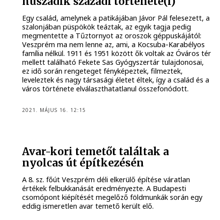
huszadik századi története(i)
Egy család, amelynek a patikájában Jávor Pál felesezett, a
szalonjában püspökök teáztak, az egyik tagja pedig
megmentette a Tűztornyot az oroszok géppuskájától:
Veszprém ma nem lenne az, ami, a Kocsuba-Karabélyos
família nélkül. 1911 és 1951 között ők voltak az Óváros tér
mellett található Fekete Sas Gyógyszertár tulajdonosai,
ez idő során rengeteget fényképeztek, filmeztek,
leveleztek és nagy társasági életet éltek, így a család és a
város története elválaszthatatlanul összefonódott.
2021. MÁJUS 16. 12:15
Avar-kori temetőt találtak a
nyolcas út építkezésén
A 8. sz. főút Veszprém déli elkerülő építése váratlan
értékek felbukkanását eredményezte. A Budapesti
csomópont kiépítését megelőző földmunkák során egy
eddig ismeretlen avar temető került elő.