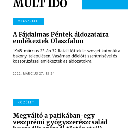
MÚLT IDŐ
OLASZFALU
A Fájdalmas Péntek áldozataira
emlékeztek Olaszfalun
1945. március 23-án 32 fiatalt lőttek le szovjet katonák a
bakonyi településen. Vasárnap délelőtt szentmisével és
koszorúzással emlékeztek az áldozatokra.
2022. MÁRCIUS 27. 15:34
KÖZÉLET
Megváltó a patikában-egy
veszprémi gyógyszerészcsalád