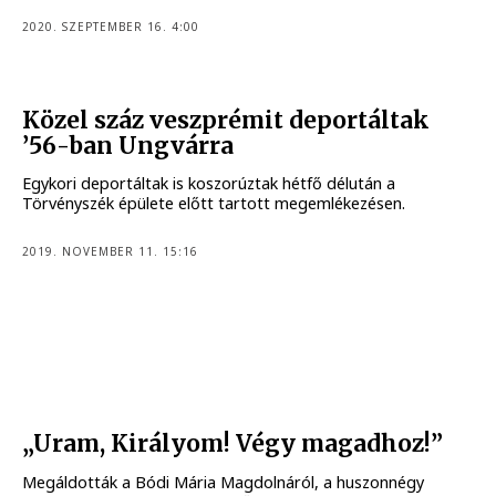
2020. SZEPTEMBER 16. 4:00
Közel száz veszprémit deportáltak
’56-ban Ungvárra
Egykori deportáltak is koszorúztak hétfő délután a
Törvényszék épülete előtt tartott megemlékezésen.
2019. NOVEMBER 11. 15:16
„Uram, Királyom! Végy magadhoz!”
Megáldották a Bódi Mária Magdolnáról, a huszonnégy