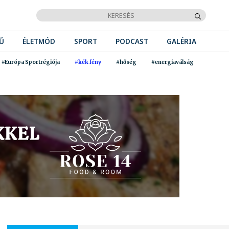
Ű
ÉLETMÓD
SPORT
PODCAST
GALÉRIA
#Európa Sportrégiója
#kék fény
#hőség
#energiaválság