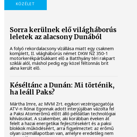
KÖZÉLET
Sorra kerülnek elő világháborús
leletek az alacsony Dunából
A folyó rekordalacsony vízállása miatt egy csaknem
komplett, II. világháborús német DKW NZ 350-1
motorkerékpárbukkant elő a Batthyány téri rakpart
sziklái alól, máshol pedig egy közel féltonnás brit
akna került elő.
Késéltánc a Dunán: Mi történik,
ha leáll Paks?
Mártha Imre, az MVM Zrt. egykori vezérigazgatója
ATV-n Rónai Egonnak adott interjújában vázolta fel
a Paksi Atomerőmű előtt álló példátlan technológiai
kihívásokat. A szakember, aki korábban éveken át
felelt a hazai energetikai fejlesztésekért és a paksi
blokkok működéséért, arra figyelmeztet: az erőmű
olyan üzemállapotban van, amelyre eredetileg nem