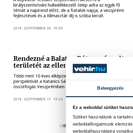
királyszentistváni hulladékkezelő telep adta az egyik fő
témát a napirend előtt, de a fiatalok napja, a veszprémi
fejlesztések és a Klímasztár díj is szóba került.
2019. SZEPTEMBER 26. 10:00
Rendezné a Balaton Bútorgyár volt
területét az ellenzéki összefogás
Több mint 10 éves elképzeléseknek adna újra
perspektívát a Katanics Sándor vezette hatpárti
összefogás Veszprémben.
Beleegyezés
2019. SZEPTEMBER 17. 15:52
Ez a weboldal sütiket haszn
Sütiket használunk a tartal
weboldalforgalmunk elemzésé
...
2
3
weboldalhasználatra vonatko