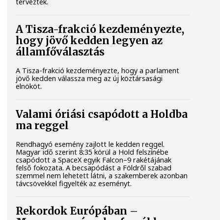
tervezték.
A Tisza-frakció kezdeményezte,
hogy jövő kedden legyen az
államfőválasztás
A Tisza-frakció kezdeményezte, hogy a parlament
jövő kedden válassza meg az új köztársasági
elnököt.
Valami óriási csapódott a Holdba
ma reggel
Rendhagyó esemény zajlott le kedden reggel.
Magyar idő szerint 8:35 körül a Hold felszínébe
csapódott a SpaceX egyik Falcon–9 rakétájának
felső fokozata. A becsapódást a Földről szabad
szemmel nem lehetett látni, a szakemberek azonban
távcsövekkel figyelték az eseményt.
Rekordok Európában –