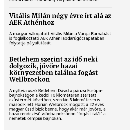
Vitális Milán négy évre írt alá az
AEK Athénhoz
A magyar válogatott Vitális Milán a Varga Barnabást
is foglalkoztató AEK Athén labdarúgócsapatában
folytatja pályafutását.
Betlehem szerint az idő neki
dolgozik, jövőre hazai
környezetben találna fogást
Wellbrockon
A nyíltvízi úszó Betlehem Dávid a párizsi Európa-
bajnokságon a keddi 10 kilométeren szerzett
ezüstérmét követően, szerdán 5 kilométeren is
második lett Florian Wellbrock mögött; a 22 éves
magyar úszó bízik benne, hogy akár már jövőre, a
hazai rendezésű világbajnokságon "fogást talál" a
németek olimpiai bajnokán.