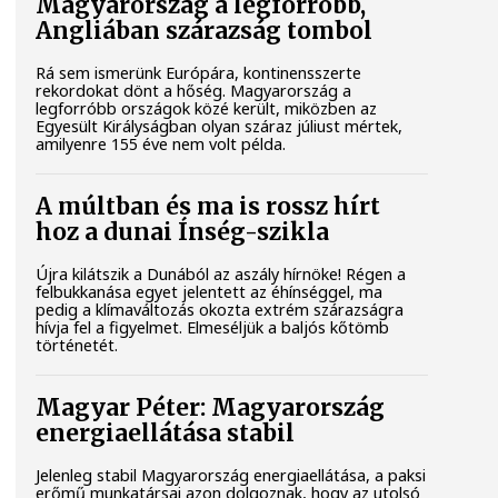
Magyarország a legforróbb,
Angliában szárazság tombol
Rá sem ismerünk Európára, kontinensszerte
rekordokat dönt a hőség. Magyarország a
legforróbb országok közé került, miközben az
Egyesült Királyságban olyan száraz júliust mértek,
amilyenre 155 éve nem volt példa.
A múltban és ma is rossz hírt
hoz a dunai Ínség-szikla
Újra kilátszik a Dunából az aszály hírnöke! Régen a
felbukkanása egyet jelentett az éhínséggel, ma
pedig a klímaváltozás okozta extrém szárazságra
hívja fel a figyelmet. Elmeséljük a baljós kőtömb
történetét.
Magyar Péter: Magyarország
energiaellátása stabil
Jelenleg stabil Magyarország energiaellátása, a paksi
erőmű munkatársai azon dolgoznak, hogy az utolsó