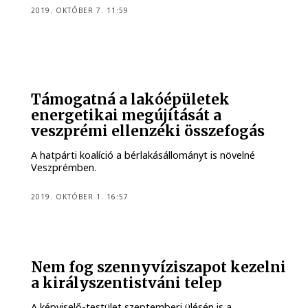
2019. OKTÓBER 7. 11:59
Támogatná a lakóépületek
energetikai megújítását a
veszprémi ellenzéki összefogás
A hatpárti koalíció a bérlakásállományt is növelné
Veszprémben.
2019. OKTÓBER 1. 16:57
Nem fog szennyvíziszapot kezelni
a királyszentistváni telep
A képviselő-testület szeptemberi ülésén is a