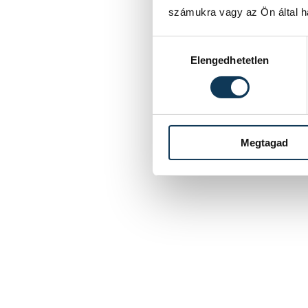
számukra vagy az Ön által ha
Hozzájárulás kiválasztása
Elengedhetetlen
Megtagad