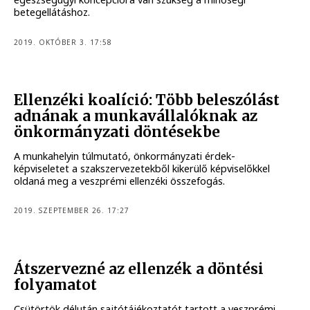
betegellátáshoz.
2019. OKTÓBER 3. 17:58
Ellenzéki koalíció: Több beleszólást
adnának a munkavállalóknak az
önkormányzati döntésekbe
A munkahelyin túlmutató, önkormányzati érdek-
képviseletet a szakszervezetekből kikerülő képviselőkkel
oldaná meg a veszprémi ellenzéki összefogás.
2019. SZEPTEMBER 26. 17:27
Átszervezné az ellenzék a döntési
folyamatot
Csütörtök délután sajtótájékoztatót tartott a veszprémi