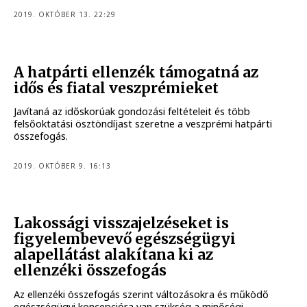
2019. OKTÓBER 13. 22:29
A hatpárti ellenzék támogatná az
idős és fiatal veszprémieket
Javítaná az időskorúak gondozási feltételeit és több
felsőoktatási ösztöndíjast szeretne a veszprémi hatpárti
összefogás.
2019. OKTÓBER 9. 16:13
Lakossági visszajelzéseket is
figyelembevevő egészségügyi
alapellátást alakítana ki az
ellenzéki összefogás
Az ellenzéki összefogás szerint változásokra és működő
egészségügyi koncepcióra van szükség a minőségi