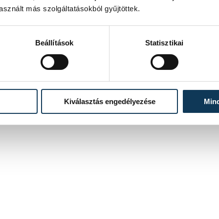
sznált más szolgáltatásokból gyűjtöttek.
Beállítások
Statisztikai
Kiválasztás engedélyezése
Min