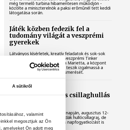
még termelő turbina hibamentesen működjön -
közölte a miniszterelnök a paksi erőműnél tett keddi
látogatása során.
Játék közben fedezik fel a
tudomány világát a veszprémi
gyerekek
Látványos kísérletek, kreatív feladatok és sok-sok
élmény várja a gyerekeket a veszprémi Tinker
Labsben. Videónkban Balassa Marietta, a központ
vezetője mutatja be, hogyan teszik izgalmassá a
természettudományok megismerését.
A sütikről
Augusztus 12-én
napfogyatkozás és csillaghullás
is vár ránk
Az év legsűrűbb csillagászati napján, augusztus 12-
tosításához, valamint
én éjjel tetőzik majd a Perseidák hullócsillagraj, de
einkkel megosztjuk az Ön
ugyanezen a napon részleges napfogyatkozást is
meg lehet majd figyelni.
l, amelyeket Ön adott meg