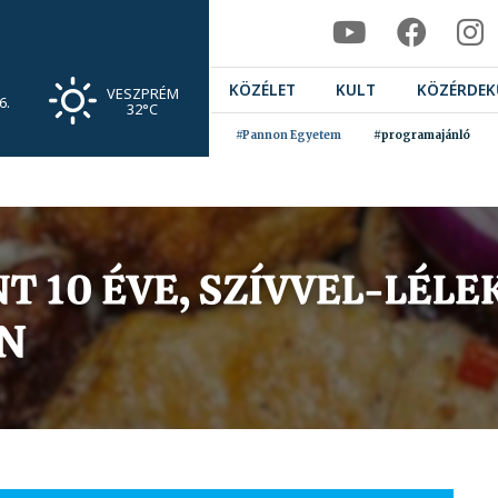
KÖZÉLET
KULT
KÖZÉRDEK
VESZPRÉM
6.
32°C
#Pannon Egyetem
#programajánló