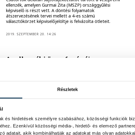
ellenzék, amelyen Gurmai Zita (MSZP) országgyűlési
képviselő is részt vett. A döntési folyamatok
átszervezésének tervei mellett a 4-es számú
választókörzet képviselőjelöltje is felvázolta ötleteit.
2019. SZEPTEMBER 20. 14:26
Az ellenzéki összefogás új
városfejlesztési irányt szabna
Veszprémnek
Az ellenzéki összefogás szerint átgondoltabb
városfejlesztésre van szükség.
Részletek
2019. SZEPTEMBER 6. 15:43
ál
mak és hirdetések személyre szabásához, közösségi funkciók biz
hez. Ezenkívül közösségi média-, hirdető- és elemező partner
4
5
6
zó adatait, akik kombinálhatják az adatokat más olyan adatokka