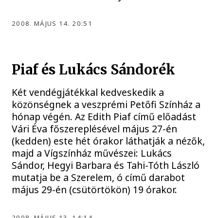
2008. MÁJUS 14. 20:51
Piaf és Lukács Sándorék
Két vendégjátékkal kedveskedik a
közönségnek a veszprémi Petőfi Színház a
hónap végén. Az Edith Piaf című előadást
Vári Éva főszereplésével május 27-én
(kedden) este hét órakor láthatják a nézők,
majd a Vígszínház művészei: Lukács
Sándor, Hegyi Barbara és Tahi-Tóth László
mutatja be a Szerelem, ó című darabot
május 29-én (csütörtökön) 19 órakor.
2008. MÁJUS 13. 14:14