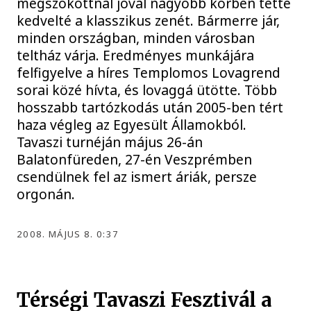
megszokottnál jóval nagyobb körben tette
kedvelté a klasszikus zenét. Bármerre jár,
minden országban, minden városban
teltház várja. Eredményes munkájára
felfigyelve a híres Templomos Lovagrend
sorai közé hívta, és lovaggá ütötte. Több
hosszabb tartózkodás után 2005-ben tért
haza végleg az Egyesült Államokból.
Tavaszi turnéján május 26-án
Balatonfüreden, 27-én Veszprémben
csendülnek fel az ismert áriák, persze
orgonán.
2008. MÁJUS 8. 0:37
Térségi Tavaszi Fesztivál a