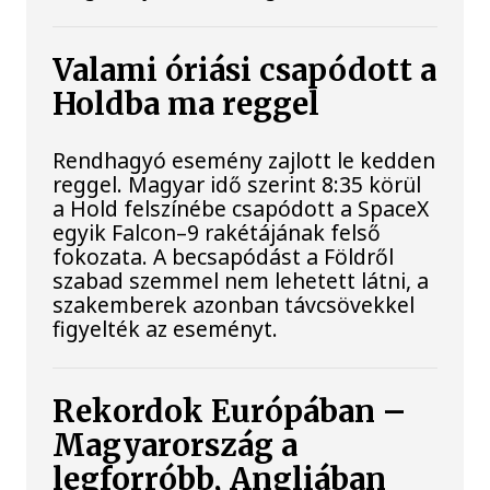
Valami óriási csapódott a
Holdba ma reggel
Rendhagyó esemény zajlott le kedden
reggel. Magyar idő szerint 8:35 körül
a Hold felszínébe csapódott a SpaceX
egyik Falcon–9 rakétájának felső
fokozata. A becsapódást a Földről
szabad szemmel nem lehetett látni, a
szakemberek azonban távcsövekkel
figyelték az eseményt.
Rekordok Európában –
Magyarország a
legforróbb, Angliában