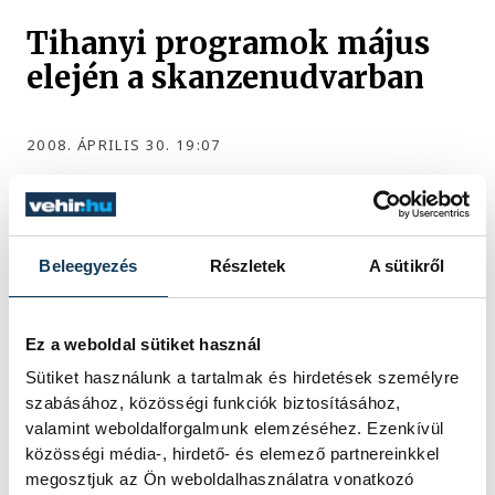
Tihanyi programok május
elején a skanzenudvarban
2008. ÁPRILIS 30. 19:07
Beleegyezés
Részletek
A sütikről
...
475
476
477
478
479
...
Ez a weboldal sütiket használ
KÖZÉLET
Sütiket használunk a tartalmak és hirdetések személyre
szabásához, közösségi funkciók biztosításához,
valamint weboldalforgalmunk elemzéséhez. Ezenkívül
közösségi média-, hirdető- és elemező partnereinkkel
megosztjuk az Ön weboldalhasználatra vonatkozó
Sorra kerülnek elő