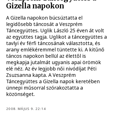
Gizella napokon
A Gizella napokon búcsúztatta el
legidősebb táncosát a Veszprém
Táncegyüttes. Uglik László 25 éven át volt
az együttes tagja. Uglikot a táncegyüttes a
tavlyi év férfi táncosának választotta, és
arany emlékéremmel tüntette ki. A kitűnő
táncos napokon bellül az élettől is
megkapja jutalmát ugyanis apai örömök
elé néz. Az év legjobb női nivódíjat Péti
Zsuzsanna kapta. A Veszprém
Táncegyüttes a Gizella napok keretében
ünnepi műsorral szórakoztatta a
közönséget.
2008. MÁJUS 9. 22:14