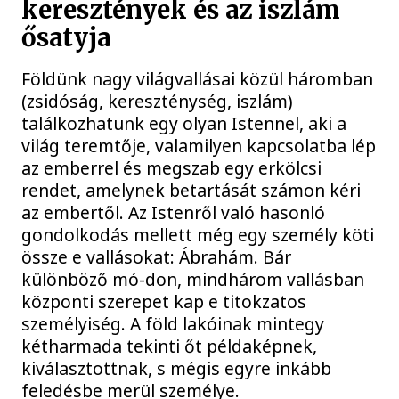
keresztények és az iszlám
ősatyja
Földünk nagy világvallásai közül háromban
(zsidóság, kereszténység, iszlám)
találkozhatunk egy olyan Istennel, aki a
világ teremtője, valamilyen kapcsolatba lép
az emberrel és megszab egy erkölcsi
rendet, amelynek betartását számon kéri
az embertől. Az Istenről való hasonló
gondolkodás mellett még egy személy köti
össze e vallásokat: Ábrahám. Bár
különböző mó-don, mindhárom vallásban
központi szerepet kap e titokzatos
személyiség. A föld lakóinak mintegy
kétharmada tekinti őt példaképnek,
kiválasztottnak, s mégis egyre inkább
feledésbe merül személye.