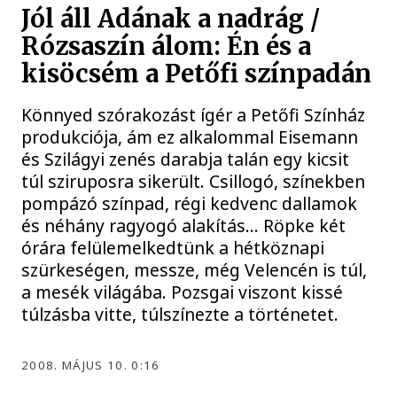
Jól áll Adának a nadrág /
Rózsaszín álom: Én és a
kisöcsém a Petőfi színpadán
Könnyed szórakozást ígér a Petőfi Színház
produkciója, ám ez alkalommal Eisemann
és Szilágyi zenés darabja talán egy kicsit
túl sziruposra sikerült. Csillogó, színekben
pompázó színpad, régi kedvenc dallamok
és néhány ragyogó alakítás… Röpke két
órára felülemelkedtünk a hétköznapi
szürkeségen, messze, még Velencén is túl,
a mesék világába. Pozsgai viszont kissé
túlzásba vitte, túlszínezte a történetet.
2008. MÁJUS 10. 0:16