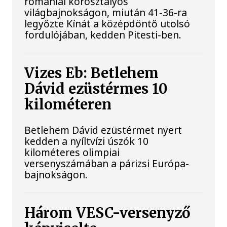
romániai korosztályos
világbajnokságon, miután 41-36-ra
legyőzte Kínát a középdöntő utolsó
fordulójában, kedden Pitesti-ben.
Vizes Eb: Betlehem
Dávid ezüstérmes 10
kilométeren
Betlehem Dávid ezüstérmet nyert
kedden a nyíltvízi úszók 10
kilométeres olimpiai
versenyszámában a párizsi Európa-
bajnokságon.
Három VESC-versenyző