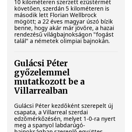
10 kilométeren szerzett ezüstérmét
követően, szerdán 5 kilométeren is
második lett Florian Wellbrock
mögött; a 22 éves magyar úszó bízik
benne, hogy akár már jövőre, a hazai
rendezésű világbajnokságon "fogást
talál" a németek olimpiai bajnokán.
Gulácsi Péter
győzelemmel
mutatkozott be a
Villarrealban
Gulácsi Péter kezdőként szerepelt új
csapata, a Villarreal szerdai
edzőmérkőzésén, melyet 1-0-ra nyert
meg a spanyol labdarúgó-
bajnokságban szereplő együttes.