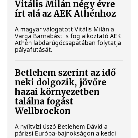
Vitális Milán négy évre
írt alá az AEK Athénhoz
A magyar válogatott Vitális Milán a
Varga Barnabást is foglalkoztató AEK
Athén labdarúgócsapatában folytatja
pályafutását.
Betlehem szerint az idő
neki dolgozik, jövőre
hazai környezetben
találna fogást
Wellbrockon
A nyíltvízi úszó Betlehem Dávid a
párizsi Európa-bajnokságon a keddi