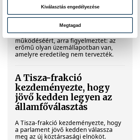
Atomerőmű előtt álló példátlan
Kiválasztás engedélyezése
technológiai kihívásokat. A
szakember, aki korábban éveken át
Megtagad
felelt a hazai energetikai
fejlesztésekért és a paksi blokkok
működéséért, arra figyelmeztet: az
erőmű olyan üzemállapotban van,
amelyre eredetileg nem tervezték.
A Tisza-frakció
kezdeményezte, hogy
jövő kedden legyen az
államfőválasztás
A Tisza-frakció kezdeményezte, hogy
a parlament jövő kedden válassza
meg az új köztársasági elnököt.