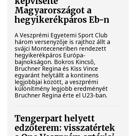
képviselte
Magyarországot a
hegyikerékpáros Eb-n
A Veszprémi Egyetemi Sport Club
három versenyzője is rajthoz állt a
svájci Monteceneriben rendezett
hegyikerékpáros Európa-
bajnokságon. Bokros Kincső,
Bruchner Regina és Kiss Vince
egyaránt helytállt a kontinens
legjobbjai között, a veszprémi
különítmény legjobb eredményét
Bruchner Regina érte el U23-ban.
Tengerpart helyett
edzőterem: visszatértek