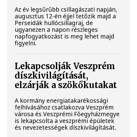
Az év legsűrűbb csillagászati napján,
augusztus 12-én éjjel tetőzik majd a
Perseidák hullócsillagraj, de
ugyanezen a napon részleges
napfogyatkozást is meg lehet majd
figyelni.
Lekapcsolják Veszprém
díszkivilágítását,
elzárják a szökőkutakat
A kormány energiatakarékossági
felhívásához csatlakozva Veszprém
városa és Veszprémi Főegyházmegye
is lekapcsolta a veszprémi épületek
és nevezetességek díszkivilágítását.