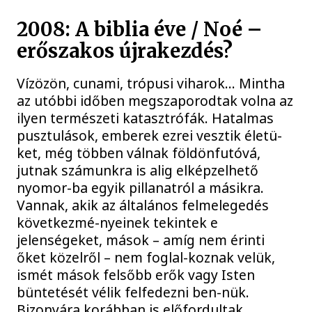
2008: A biblia éve / Noé –
erőszakos újrakezdés?
Vízözön, cunami, trópusi viharok… Mintha
az utóbbi időben megszaporodtak volna az
ilyen természeti katasztrófák. Hatalmas
pusztulások, emberek ezrei vesztik életü-
ket, még többen válnak földönfutóvá,
jutnak számunkra is alig elképzelhető
nyomor-ba egyik pillanatról a másikra.
Vannak, akik az általános felmelegedés
következmé-nyeinek tekintek e
jelenségeket, mások – amíg nem érinti
őket közelről – nem foglal-koznak velük,
ismét mások felsőbb erők vagy Isten
büntetését vélik felfedezni ben-nük.
Bizonyára korábban is előfordultak