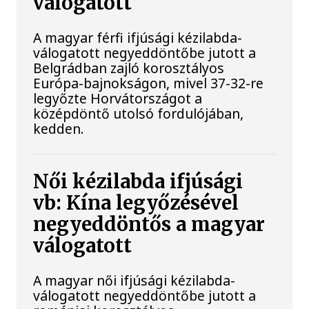
válogatott
A magyar férfi ifjúsági kézilabda-
válogatott negyeddöntőbe jutott a
Belgrádban zajló korosztályos
Európa-bajnokságon, mivel 37-32-re
legyőzte Horvátországot a
középdöntő utolsó fordulójában,
kedden.
Női kézilabda ifjúsági
vb: Kína legyőzésével
negyeddöntős a magyar
válogatott
A magyar női ifjúsági kézilabda-
válogatott negyeddöntőbe jutott a