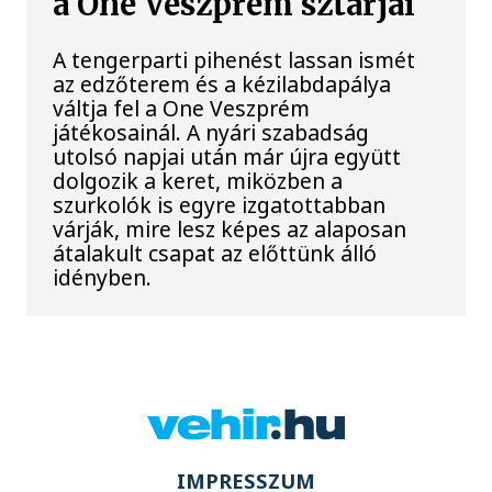
a One Veszprém sztárjai
A tengerparti pihenést lassan ismét
az edzőterem és a kézilabdapálya
váltja fel a One Veszprém
játékosainál. A nyári szabadság
utolsó napjai után már újra együtt
dolgozik a keret, miközben a
szurkolók is egyre izgatottabban
várják, mire lesz képes az alaposan
átalakult csapat az előttünk álló
idényben.
IMPRESSZUM