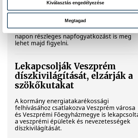
csillaghullás is vár ránk
Kiválasztás engedélyezése
Az év legsűrűbb csillagászati napján,
Megtagad
augusztus 12-én éjjel tetőzik majd a
Perseidák hullócsillagraj, de ugyanezen a
napon részleges napfogyatkozást is meg
lehet majd figyelni.
Lekapcsolják Veszprém
díszkivilágítását, elzárják a
szökőkutakat
A kormány energiatakarékossági
felhívásához csatlakozva Veszprém városa
és Veszprémi Főegyházmegye is lekapcsolt
a veszprémi épületek és nevezetességek
díszkivilágítását.