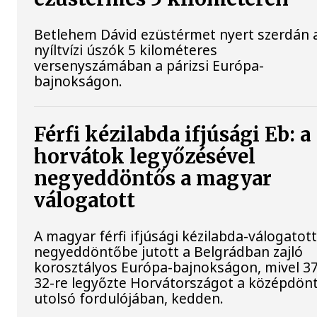
Betlehem Dávid ezüstérmet nyert szerdán 
nyíltvízi úszók 5 kilométeres
versenyszámában a párizsi Európa-
bajnokságon.
Férfi kézilabda ifjúsági Eb: a
horvátok legyőzésével
negyeddöntős a magyar
válogatott
A magyar férfi ifjúsági kézilabda-válogatot
negyeddöntőbe jutott a Belgrádban zajló
korosztályos Európa-bajnokságon, mivel 37
32-re legyőzte Horvátországot a középdön
utolsó fordulójában, kedden.