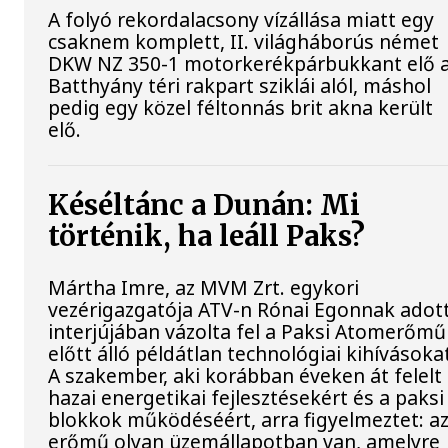
A folyó rekordalacsony vízállása miatt egy
csaknem komplett, II. világháborús német
DKW NZ 350-1 motorkerékpárbukkant elő 
Batthyány téri rakpart sziklái alól, máshol
pedig egy közel féltonnás brit akna került
elő.
Késéltánc a Dunán: Mi
történik, ha leáll Paks?
Mártha Imre, az MVM Zrt. egykori
vezérigazgatója ATV-n Rónai Egonnak adot
interjújában vázolta fel a Paksi Atomerőmű
előtt álló példátlan technológiai kihívásoka
A szakember, aki korábban éveken át felelt
hazai energetikai fejlesztésekért és a paksi
blokkok működéséért, arra figyelmeztet: a
erőmű olyan üzemállapotban van, amelyre