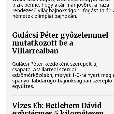
bízik benne, hogy akár már jövőre, a hazai
rendezésű világbajnokságon "fogást talál" 
németek olimpiai bajnokán.
Gulácsi Péter győzelemmel
mutatkozott be a
Villarrealban
Gulácsi Péter kezdőként szerepelt új
csapata, a Villarreal szerdai
edzőmérkőzésén, melyet 1-0-ra nyert meg 
spanyol labdarúgó-bajnokságban szereplő
együttes.
Vizes Eb: Betlehem Dávid
ezüstérmes 5 kilométeren