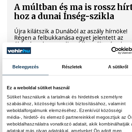
A múltban és ma is rossz hír
hoz a dunai Ínség-szikla
Újra kilátszik a Dunából az aszály hírnöke!
Régen a felbukkanása egyet jelentett az
éhínséggel, ma pedig a klímaváltozás okoz
extrém szárazságra hívja fel a figyelmet.
Elmeséljük a baljós kőtömb történetét.
Beleegyezés
Részletek
A sütikről
Magyar Péter: Magyarorszá
energiaellátása stabil
Ez a weboldal sütiket használ
Sütiket használunk a tartalmak és hirdetések személyre
Jelenleg stabil Magyarország
szabásához, közösségi funkciók biztosításához, valamint
energiaellátása, a paksi erőmű munkatársa
weboldalforgalmunk elemzéséhez. Ezenkívül közösségi
azon dolgoznak, hogy az utolsó még terme
média-, hirdető- és elemező partnereinkkel megosztjuk az Ö
turbina hibamentesen működjön - közölte 
weboldalhasználatra vonatkozó adatait, akik kombinálhatják
miniszterelnök a paksi erőműnél tett keddi
adatokat más olyan adatokkal, amelyeket Ön adott meg