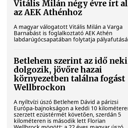
Vitális Milán négy évre írt a
az AEK Athénhoz
A magyar válogatott Vitális Milán a Varga
Barnabást is foglalkoztató AEK Athén
labdarúgócsapatában folytatja pályafutásá
Betlehem szerint az idő neki
dolgozik, jövőre hazai
környezetben találna fogást
Wellbrockon
A nyíltvízi úszó Betlehem Dávid a párizsi
Európa-bajnokságon a keddi 10 kilométere
szerzett ezüstérmét követően, szerdán 5
kilométeren is második lett Florian
Wellbrock mögött; a 22 éves magyar úszó