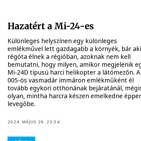
Hazatért a Mi-24-es
Különleges helyszínen egy különleges
emlékművel lett gazdagabb a környék, bár ak
régóta élnek a régióban, azoknak nem kell
bemutatni, hogy milyen, amikor megjelenik e
Mi-24D típusú harci helikopter a látómezőn. A
005-ös vasmadár immáron emlékműként él
tovább egykori otthonának bejáratánál, mégi
olyan, mintha harcra készen emelkedne éppe
levegőbe.
2024. MÁJUS 29. 23:34