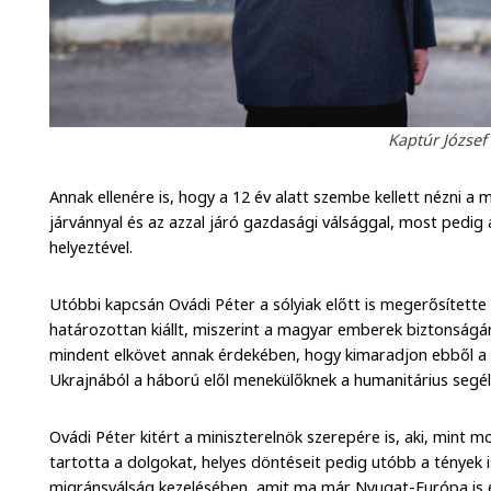
Kaptúr József
Annak ellenére is, hogy a 12 év alatt szembe kellett nézni a 
járvánnyal és az azzal járó gazdasági válsággal, most pedig
helyeztével.
Utóbbi kapcsán Ovádi Péter a sólyiak előtt is megerősítette
határozottan kiállt, miszerint a magyar emberek biztonságá
mindent elkövet annak érdekében, hogy kimaradjon ebből a k
Ukrajnából a háború elől menekülőknek a humanitárius segély
Ovádi Péter kitért a miniszterelnök szerepére is, aki, mint
tartotta a dolgokat, helyes döntéseit pedig utóbb a tények i
migránsválság kezelésében, amit ma már Nyugat-Európa is e