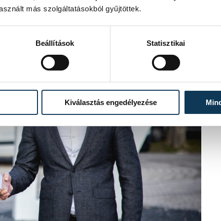
sznált más szolgáltatásokból gyűjtöttek.
Beállítások
Statisztikai
Kiválasztás engedélyezése
Min