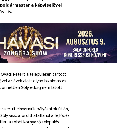
a polgármester a képviselővel
st is.
Ovádi Pétert a településen tartott
vel az évek alatt olyan bizalmas és
szönhetően Sóly eddig nem látott
sikerült elnyerniük pályázatok útján,
ly visszafordíthatatlanul a fejlődés
lleti a többi környező település