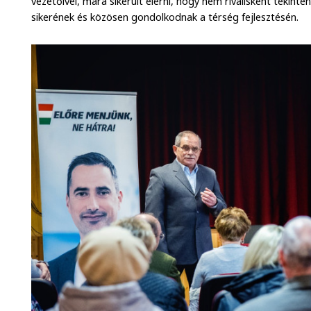
vezetőivel, mára sikerült elérni, hogy nem riválisként tekin
sikerének és közösen gondolkodnak a térség fejlesztésén.