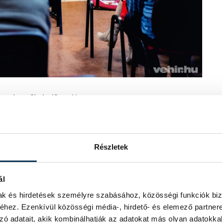
egybegyűltek előtt, aki a
t vessenek, mit sikerült közösen elérni
zinten kell gondolkodni, hanem térségi
a életre hívott polgármesterek
an részt vett, így pedig minden olyan
Részletek
ehet elkönyvelni.
ál
eiről beszélt, hanem a Fidesz-KDNP 12
te, kezdve onnan, hogy 2010-ben egy
mak és hirdetések személyre szabásához, közösségi funkciók biz
bán-kormánynak, ma pedig Európa egyik
hez. Ezenkívül közösségi média-, hirdető- és elemező partner
arország.
zó adatait, akik kombinálhatják az adatokat más olyan adatokka