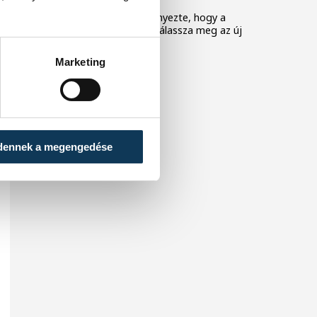
A Tisza-frakció kezdeményezte, hogy a
parlament jövő kedden válassza meg az új
köztársasági elnököt.
Marketing
dennek a megengedése