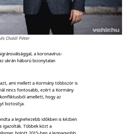
 és Ovádi Péter
migránsválsággal, a koronavírus-
 az ukrán háború bizonytalan
 azt, ami mellett a Kormány többször is
nál nincs fontosabb, ezért a Kormány
onfliktusból amellett, hogy az
t biztosítja.
 mondta a legnehezebb időkben is kézben
s igazolták. Többek közt a
lismer, holott 2015-ben a legnagyobb