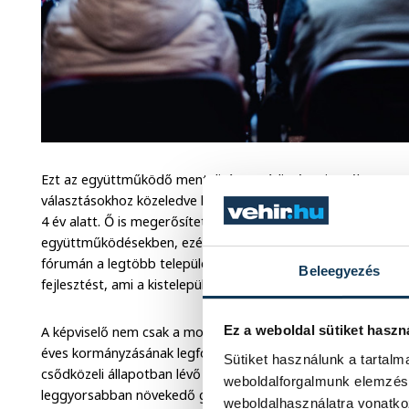
Ezt az együttműködő mentalitást Ovádi Péter is méltatta az 
választásokhoz közeledve kiemelte, eljött az idő, hogy számo
4 év alatt. Ő is megerősítette, hogy nem csak kistelepülési s
együttműködésekben, ezért is olyan fontos az, hogy az által
fórumán a legtöbb település vezetője aktívan és konstruktív
Beleegyezés
fejlesztést, ami a kistelepüléseken történik, közös sikerként l
Ez a weboldal sütiket haszn
A képviselő nem csak a mostani parlamenti ciklus eredmény
éves kormányzásának legfontosabb intézkedéseit is felidéz
Sütiket használunk a tartal
csődközeli állapotban lévő országot kellett átvennie az Or
weboldalforgalmunk elemzésé
leggyorsabban növekedő gazdaságát tudja felmutatni Magy
weboldalhasználatra vonatko