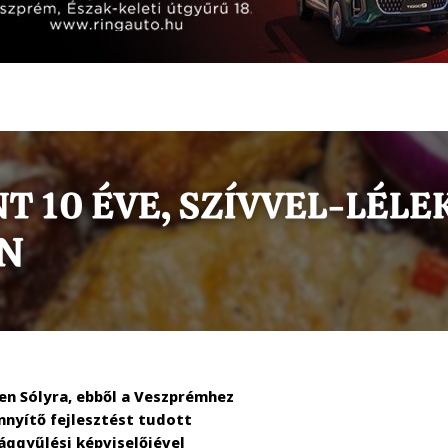
ben Sólyra, ebből a Veszprémhez
nnyítő fejlesztést tudott
ággyűlési képviselőjével