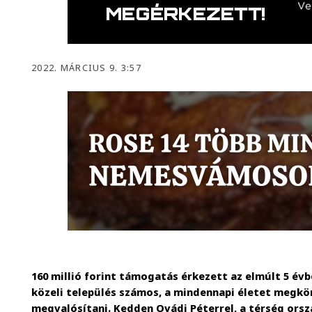
2022. MÁRCIUS 9. 3:57
160 millió forint támogatás érkezett az elmúlt 5 év
közeli település számos, a mindennapi életet megkö
megvalósítani. Kedden Ovádi Péterrel, a térség orsz