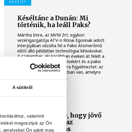
KÖZÉLET
Késéltánc a Dunán: Mi
történik, ha leáll Paks?
Mártha Imre, az MVM Zrt. egykori
vezérigazgatója ATV-n Rónai Egonnak adott
interjújában vázolta fel a Paksi Atomerőmű
előtt álló példátlan technológiai kihívásokat.
A szakember, aki korábban éveken át felelt a
hazai energetikai fejlesztésekért és a paksi
blokkok működéséért, arra figyelmeztet: az
erőmű olyan üzemállapotban van, amelyre
eredetileg nem tervezték.
A sütikről
KÖZÉLET
A Tisza-frakció
kezdeményezte, hogy jövő
tosításához, valamint
kedden legyen az
einkkel megosztjuk az Ön
államfőválasztás
l, amelyeket Ön adott meg