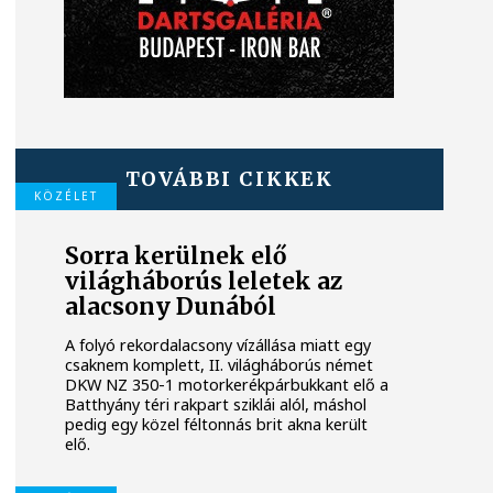
TOVÁBBI CIKKEK
KÖZÉLET
Sorra kerülnek elő
világháborús leletek az
alacsony Dunából
A folyó rekordalacsony vízállása miatt egy
csaknem komplett, II. világháborús német
DKW NZ 350-1 motorkerékpárbukkant elő a
Batthyány téri rakpart sziklái alól, máshol
pedig egy közel féltonnás brit akna került
elő.