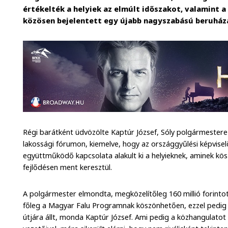
értékelték a helyiek az elmúlt időszakot, valamint 
közösen bejelentett egy újabb nagyszabású beruházá
Régi barátként üdvözölte Kaptúr József, Sóly polgármestere 
lakossági fórumon, kiemelve, hogy az országgyűlési képviselő
együttműködő kapcsolata alakult ki a helyieknek, aminek kö
fejlődésen ment keresztül.
A polgármester elmondta, megközelítőleg 160 millió forintot 
főleg a Magyar Falu Programnak köszönhetően, ezzel pedig Só
útjára állt, monda Kaptúr József. Ami pedig a közhangulatot i