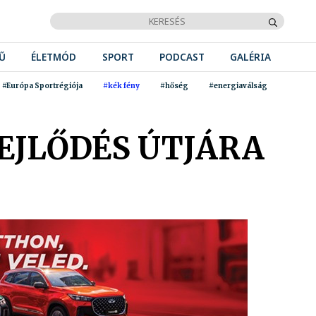
Ű
ÉLETMÓD
SPORT
PODCAST
GALÉRIA
#Európa Sportrégiója
#kék fény
#hőség
#energiaválság
EJLŐDÉS ÚTJÁRA