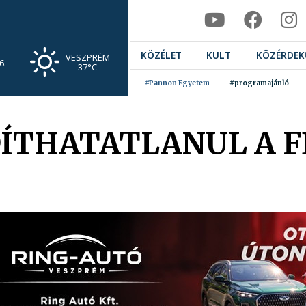
KÖZÉLET
KULT
KÖZÉRDEK
VESZPRÉM
6.
37°C
#Pannon Egyetem
#programajánló
DÍTHATATLANUL A F