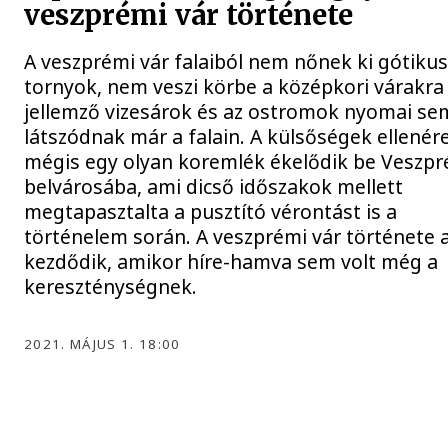
veszprémi vár története
A veszprémi vár falaiból nem nőnek ki gótiku
tornyok, nem veszi körbe a középkori várakra
jellemző vizesárok és az ostromok nyomai se
látszódnak már a falain. A külsőségek ellenér
mégis egy olyan koremlék ékelődik be Veszp
belvárosába, ami dicső időszakok mellett
megtapasztalta a pusztító vérontást is a
történelem során. A veszprémi vár története 
kezdődik, amikor híre-hamva sem volt még a
kereszténységnek.
2021. MÁJUS 1. 18:00