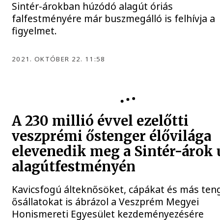
Sintér-árokban húzódó alagút óriás
falfestményére már buszmegálló is felhívja a
figyelmet.
2021. OKTÓBER 22. 11:58
HELYTÖRTÉNET
A 230 millió évvel ezelőtti
veszprémi őstenger élővilága
elevenedik meg a Sintér-árok 
alagútfestményén
Kavicsfogú álteknősöket, cápákat és más ten
ősállatokat is ábrázol a Veszprém Megyei
Honismereti Egyesület kezdeményezésére