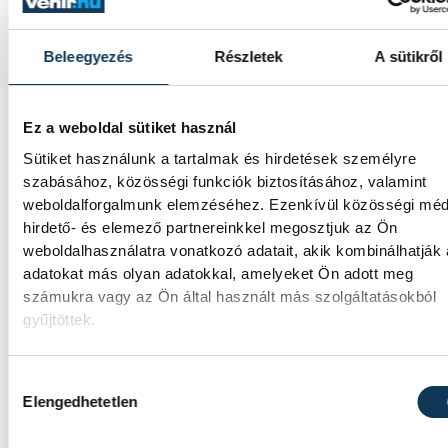
Késéltánc a Dunán: Mi
Beleegyezés
Részletek
A sütikről
történik, ha leáll Paks?
Mártha Imre, az MVM Zrt. egykori
Ez a weboldal sütiket használ
vezérigazgatója ATV-n Rónai Egonnak adot
Sütiket használunk a tartalmak és hirdetések személyre
interjújában vázolta fel a Paksi Atomerőmű
szabásához, közösségi funkciók biztosításához, valamint
előtt álló példátlan technológiai kihívásoka
weboldalforgalmunk elemzéséhez. Ezenkívül közösségi méd
A szakember, aki korábban éveken át felelt
hirdető- és elemező partnereinkkel megosztjuk az Ön
hazai energetikai fejlesztésekért és a paksi
blokkok működéséért, arra figyelmeztet: a
weboldalhasználatra vonatkozó adatait, akik kombinálhatják
erőmű olyan üzemállapotban van, amelyre
adatokat más olyan adatokkal, amelyeket Ön adott meg
eredetileg nem tervezték.
számukra vagy az Ön által használt más szolgáltatásokból
gyűjtöttek.
A Tisza-frakció
Hozzájárulás kiválasztása
kezdeményezte, hogy jövő
Elengedhetetlen
kedden legyen az