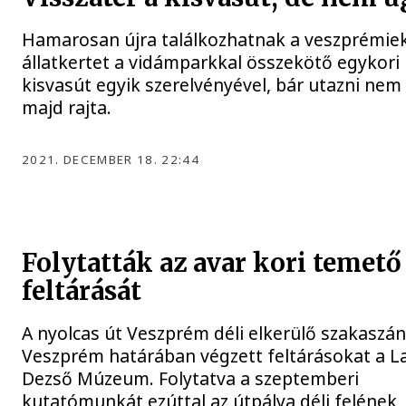
Hamarosan újra találkozhatnak a veszprémiek
állatkertet a vidámparkkal összekötő egykori
kisvasút egyik szerelvényével, bár utazni nem
majd rajta.
2021. DECEMBER 18. 22:44
Folytatták az avar kori temető
feltárását
A nyolcas út Veszprém déli elkerülő szakaszán
Veszprém határában végzett feltárásokat a L
Dezső Múzeum. Folytatva a szeptemberi
kutatómunkát ezúttal az útpálya déli felének