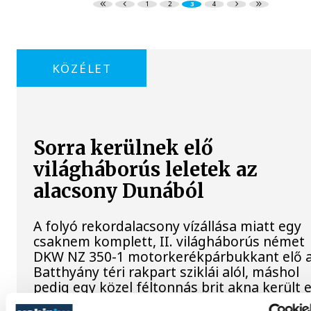
1
2
3
4
KÖZÉLET
Sorra kerülnek elő
világháborús leletek az
alacsony Dunából
A folyó rekordalacsony vízállása miatt egy
csaknem komplett, II. világháborús német
DKW NZ 350-1 motorkerékpárbukkant elő 
Batthyány téri rakpart sziklái alól, máshol
pedig egy közel féltonnás brit akna került e