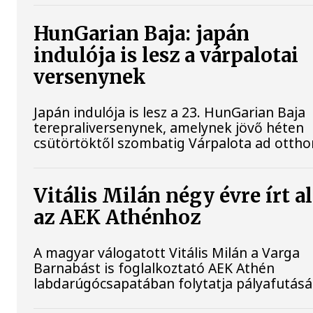
HunGarian Baja: japán
indulója is lesz a várpalotai
versenynek
Japán indulója is lesz a 23. HunGarian Baja
terepraliversenynek, amelynek jövő héten
csütörtöktől szombatig Várpalota ad ottho
Vitális Milán négy évre írt a
az AEK Athénhoz
A magyar válogatott Vitális Milán a Varga
Barnabást is foglalkoztató AEK Athén
labdarúgócsapatában folytatja pályafutásá