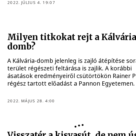
2022. JÚLIUS 4. 19:07
Milyen titkokat rejt a Kálvári
domb?
A Kálvária-domb jelenleg is zajló átépítése so
terület régészeti feltárása is zajlik. A korábbi
ásatások eredményeiről csütörtökön Rainer P
régész tartott előadást a Pannon Egyetemen
2022. MÁJUS 28. 4:00
Visszatér a kisvasút, de nem 