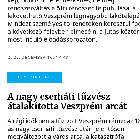
kép, politikai berendezkedés, de még a
rendszerváltás előtti rendszer felpuhulása is
lekövethető Veszprém legnagyobb lakótelepé
Mindezt személyes történeteken keresztül fo
a következő félévben elmesélni a Jutas közté
most induló előadássorozaton.
2022. DECEMBER 16. 14:43
HELYTÖRTÉNET
A nagy cserháti tűzvész
átalakította Veszprém arcát
A régi időkben a tűz volt Veszprém réme: az 1
as nagy cserháti tűzvész után jelentősen
megváltozott a város arca, a katasztrófa