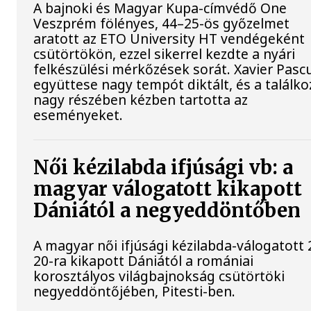
A bajnoki és Magyar Kupa-címvédő One
Veszprém fölényes, 44–25-ös győzelmet
aratott az ETO University HT vendégeként
csütörtökön, ezzel sikerrel kezdte a nyári
felkészülési mérkőzések sorát. Xavier Pasc
együttese nagy tempót diktált, és a találko
nagy részében kézben tartotta az
eseményeket.
Női kézilabda ifjúsági vb: a
magyar válogatott kikapott
Dániától a negyeddöntőben
A magyar női ifjúsági kézilabda-válogatott 
20-ra kikapott Dániától a romániai
korosztályos világbajnokság csütörtöki
negyeddöntőjében, Pitesti-ben.