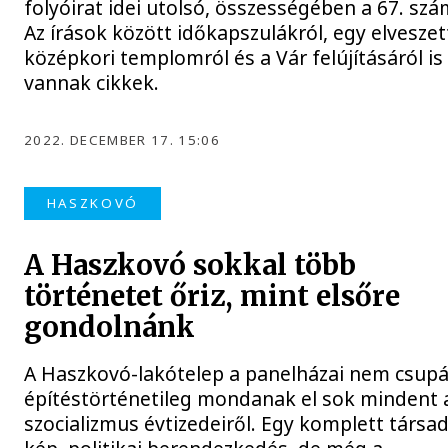
folyóirat idei utolsó, összességében a 67. szá
Az írások között időkapszulákról, egy elveszet
középkori templomról és a Vár felújításáról is
vannak cikkek.
2022. DECEMBER 17. 15:06
HASZKOVÓ
A Haszkovó sokkal több
történetet őriz, mint elsőre
gondolnánk
A Haszkovó-lakótelep a panelházai nem csup
építéstörténetileg mondanak el sok mindent 
szocializmus évtizedeiről. Egy komplett társa