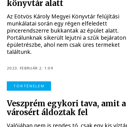
könyvtár alatt
Az Eötvös Károly Megyei Könyvtár felújítási
munkálatai során egy régen elfeledett
pincerendszerre bukkantak az épület alatt.
Portálunknak sikerült lejutni a szűk bejáraton
épületrészbe, ahol nem csak üres termeket
találtunk.
2023. FEBRUÁR 2. 1:09
TÖRTÉNELEM
Veszprém egykori tava, amit a
városért áldoztak fel
Valójában nem is rendes tó, csak egy kis víztá