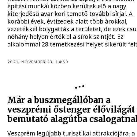
építési munkái közben kerültek elő a nagy
kiterjedésű avar kori temető további sírjai. A
korábbi évek, évtizedek alatt több árokkal,
vezetékkel bolygatták a területet, de ezek cs
néhány helyen érték el a sírok szintjét. Ez
alkalommal 28 temetkezési helyet sikerült felt
2021. NOVEMBER 23. 14:59
HELYTÖRTÉNET
Már a buszmegállóban a
veszprémi őstenger élővilágát
bemutató alagútba csalogatna
Veszprém legújabb turisztikai attrakciójára, a