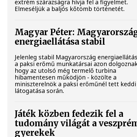
extrém szárazságra hívja fel a figyelmet.
Elmeséljük a baljós kőtömb történetét.
Magyar Péter: Magyarorszá
energiaellátása stabil
Jelenleg stabil Magyarország energiaellátás
a paksi erőmű munkatársai azon dolgoznak
hogy az utolsó még termelő turbina
hibamentesen működjön - közölte a
miniszterelnök a paksi erőműnél tett keddi
látogatása során.
Játék közben fedezik fel a
tudomány világát a veszpré
gyerekek