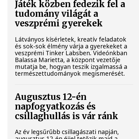
Játék közben fedezik fel a
tudomány világát a
veszprémi gyerekek
Látványos kísérletek, kreatív feladatok
és sok-sok élmény várja a gyerekeket a
veszprémi Tinker Labsben. Videónkban
Balassa Marietta, a központ vezetője
mutatja be, hogyan teszik izgalmassá a
természettudományok megismerését.
Augusztus 12-én
napfogyatkozás és
csillaghullás is vár ránk
Az év legsűrűbb csillagászati napján,
augusztus 12-én éjjel tetőzik majd a