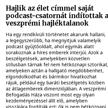
Hajlik az élet címmel saját
podcast-csatornát indítottak 
veszprémi hajléktalanok
Ha egy rendkívüli történetet akarunk hallani,
a legegyszerűbb, ha megnyitjuk valamelyik
podcast gyűjtőoldalt, ahol egymás alatt
sorakoznak a híres emberek interjúi. Azok a
beszélgetések, amelyekben közvetlen
stílusban tárnak fel nem hétköznapi sztorikat
amelyeken aztán a hallgató megdöbbenhet,
elgondolkodhat és bármikor hivatkozhat
rájuk, például egy baráti beszélgetés közben
az átlagemberek dimenziójában. A veszprémi
Befogadás Háza viszont most egy olyan
kezdeményezéssel állt elő, amelyben
visszájára fordítják ezt: ők is nem hétköznapi