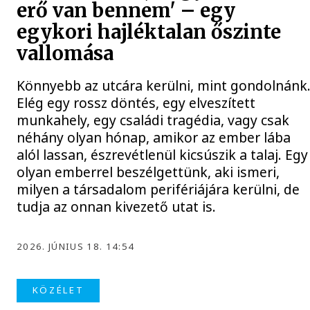
erő van bennem' – egy
egykori hajléktalan őszinte
vallomása
Könnyebb az utcára kerülni, mint gondolnánk
Elég egy rossz döntés, egy elveszített
munkahely, egy családi tragédia, vagy csak
néhány olyan hónap, amikor az ember lába
alól lassan, észrevétlenül kicsúszik a talaj. Egy
olyan emberrel beszélgettünk, aki ismeri,
milyen a társadalom perifériájára kerülni, de
tudja az onnan kivezető utat is.
2026. JÚNIUS 18. 14:54
KÖZÉLET