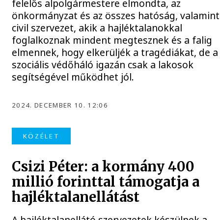
felelős alpolgármestere elmondta, az
önkormányzat és az összes hatóság, valamint
civil szervezet, akik a hajléktalanokkal
foglalkoznak mindent megtesznek és a falig
elmennek, hogy elkerüljék a tragédiákat, de a
szociális védőháló igazán csak a lakosok
segítségével működhet jól.
2024. DECEMBER 10. 12:06
KÖZÉLET
Csizi Péter: a kormány 400
millió forinttal támogatja a
hajléktalanellátást
A hajléktalanellátó szervezetek készülnek a