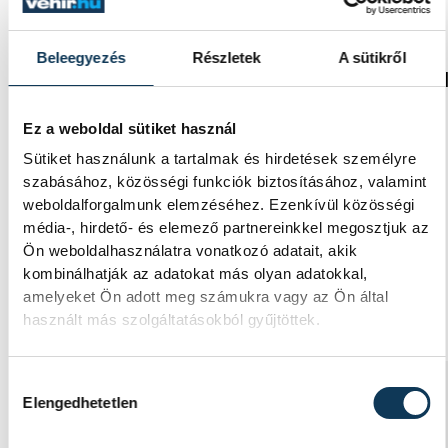
Veszprémben
Egy uniós pályázattal két év alatt 24 utcán élő
Beleegyezés
Részletek
A sütikről
hajléktalan rászorulót támogatott lakhatássa
a Magyar Máltai Szeretetszolgálat Befogadás
Háza.
Ez a weboldal sütiket használ
Sütiket használunk a tartalmak és hirdetések személyre
szabásához, közösségi funkciók biztosításához, valamint
2020. SZEPTEMBER 2. 4:00
weboldalforgalmunk elemzéséhez. Ezenkívül közösségi
média-, hirdető- és elemező partnereinkkel megosztjuk az
Ön weboldalhasználatra vonatkozó adatait, akik
kombinálhatják az adatokat más olyan adatokkal,
amelyeket Ön adott meg számukra vagy az Ön által
1
2
használt más szolgáltatásokból gyűjtöttek.
Hozzájárulás kiválasztása
KÖZÉLET
Elengedhetetlen