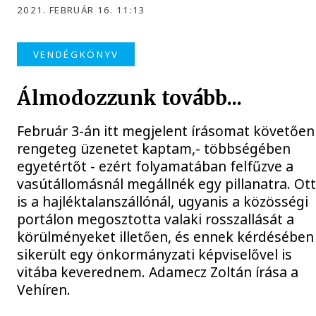
2021. FEBRUÁR 16. 11:13
VENDÉGKÖNYV
Álmodozzunk tovább...
Február 3-án itt megjelent írásomat követően
rengeteg üzenetet kaptam,- többségében
egyetértőt - ezért folyamatában felfűzve a
vasútállomásnál megállnék egy pillanatra. Ot
is a hajléktalanszállónál, ugyanis a közösségi
portálon megosztotta valaki rosszallását a
körülményeket illetően, és ennek kérdésében
sikerült egy önkormányzati képviselővel is
vitába keverednem. Adamecz Zoltán írása a
Vehíren.