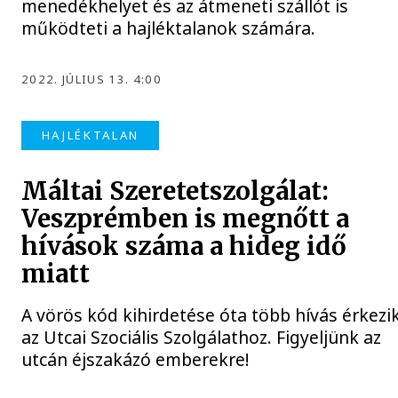
menedékhelyet és az átmeneti szállót is
működteti a hajléktalanok számára.
2022. JÚLIUS 13. 4:00
HAJLÉKTALAN
Máltai Szeretetszolgálat:
Veszprémben is megnőtt a
hívások száma a hideg idő
miatt
A vörös kód kihirdetése óta több hívás érkezi
az Utcai Szociális Szolgálathoz. Figyeljünk az
utcán éjszakázó emberekre!