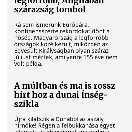
legforróbb, Angliában
szárazság tombol
Rá sem ismerünk Európára,
kontinensszerte rekordokat dönt a
hőség. Magyarország a legforróbb
országok közé került, miközben az
Egyesült Királyságban olyan száraz
júliust mértek, amilyenre 155 éve nem
volt példa.
A múltban és ma is rossz
hírt hoz a dunai Ínség-
szikla
Újra kilátszik a Dunából az aszály
hírnöke! Régen a felbukkanása egyet
jelentett az éhínséggel, ma pedig a