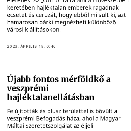
életének. Az „Otthonra találni a művészetben”
keretében hajléktalan emberek ragadnak
ecsetet és ceruzát, hogy ebből mi sült ki, azt
hamarosan bárki megnézheti különböző
városi kiállításokon.
2023. ÁPRILIS 19. 0:46
Újabb fontos mérföldkő a
veszprémi
hajléktalanellátásban
Felújították és plusz területtel is bővült a
veszprémi Befogadás háza, ahol a Magyar
Máltai Szeretetszolgálat az éjjeli