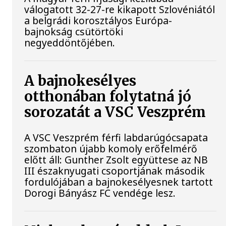
válogatott 32-27-re kikapott Szlovéniától
a belgrádi korosztályos Európa-
bajnokság csütörtöki
negyeddöntőjében.
A bajnokesélyes
otthonában folytatná jó
sorozatát a VSC Veszprém
A VSC Veszprém férfi labdarúgócsapata
szombaton újabb komoly erőfelmérő
előtt áll: Gunther Zsolt együttese az NB
III északnyugati csoportjának második
fordulójában a bajnokesélyesnek tartott
Dorogi Bányász FC vendége lesz.