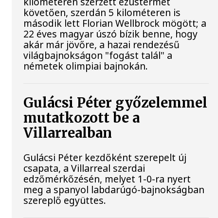
kilométeren szerzett ezüstérmét
követően, szerdán 5 kilométeren is
második lett Florian Wellbrock mögött; a
22 éves magyar úszó bízik benne, hogy
akár már jövőre, a hazai rendezésű
világbajnokságon "fogást talál" a
németek olimpiai bajnokán.
Gulácsi Péter győzelemmel
mutatkozott be a
Villarrealban
Gulácsi Péter kezdőként szerepelt új
csapata, a Villarreal szerdai
edzőmérkőzésén, melyet 1-0-ra nyert
meg a spanyol labdarúgó-bajnokságban
szereplő együttes.