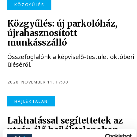
KÖZGYŰLÉS
Közgyűlés: új parkolóház,
újrahasznosított
munkásszálló
Összefoglalónk a képviselő-testület októberi
üléséről.
2020. NOVEMBER 11. 17:00
HAJLÉKTALAN
Lakhatással segítettetek az
utcán élő hajléktalanokon