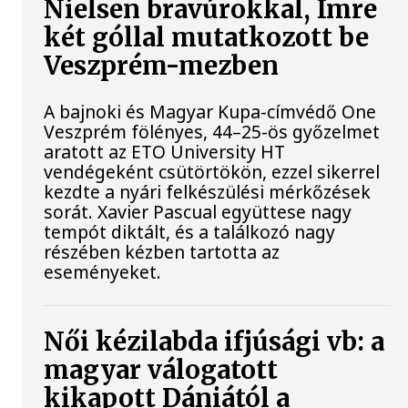
Nielsen bravúrokkal, Imre
két góllal mutatkozott be
Veszprém-mezben
A bajnoki és Magyar Kupa-címvédő One
Veszprém fölényes, 44–25-ös győzelmet
aratott az ETO University HT
vendégeként csütörtökön, ezzel sikerrel
kezdte a nyári felkészülési mérkőzések
sorát. Xavier Pascual együttese nagy
tempót diktált, és a találkozó nagy
részében kézben tartotta az
eseményeket.
Női kézilabda ifjúsági vb: a
magyar válogatott
kikapott Dániától a