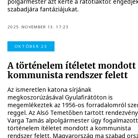
polgármester azt kérte a rátótiaktól: engedjé
szabadjára fantáziájukat.
2025. NOVEMBER 13. 17:23
OKTÓBER 23
A történelem ítéletet mondott
kommunista rendszer felett
Az ismeretlen katona sírjának
megkoszorúzásával Gyulafirátóton is
megemlékeztek az 1956-os forradalomról sze
reggel. Az Alsó Temetőben tartott rendezvén
Varga Tamás alpolgármester úgy fogalmazott
történelem ítéletet mondott a kommunista
rendszer felett, Magyarország ma szabad ors