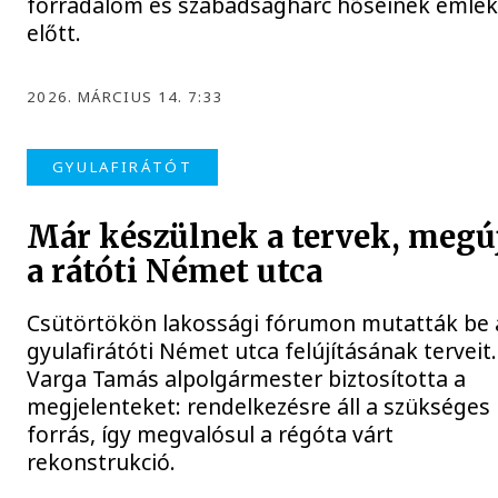
forradalom és szabadságharc hőseinek emlé
előtt.
2026. MÁRCIUS 14. 7:33
GYULAFIRÁTÓT
Már készülnek a tervek, megú
a rátóti Német utca
Csütörtökön lakossági fórumon mutatták be 
gyulafirátóti Német utca felújításának terveit.
Varga Tamás alpolgármester biztosította a
megjelenteket: rendelkezésre áll a szükséges
forrás, így megvalósul a régóta várt
rekonstrukció.