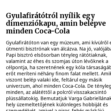
Gyulafirátótról nyílik egy
dimenziókapu, amin belépve
minden Coca-Cola
Gyulafirátóton van egy múzeum, ami kívülről 
útmenti bisztrónak van álcázva. Na jó, valójáb
Papi bisztró elsősorban tényleg rátótiaknak,
valamint az éhes és szomjas úton lévőknek a
célpontja, ha szeretnének egy kóla társaságá
erőt meríteni néhány finom falat mellett. Ami
viszont belép valaki ide, feltárul egy másik
univerzum, ahol minden Coca-Cola. De tényle
minden, az alátéttől a polcról visszakacsintó
plüssállatokig. Bemutatjuk Varga Gabriellának
hely üzemeltetőjének különleges hobbiját és
szenvedélyét, amivel a piros-fehér márkájú