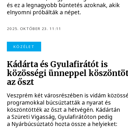
és ez a legnagyobb büntetés azoknak, akik
elnyomni próbálták a népet.
2025. OKTÓBER 23. 11:11
KÖZÉLET
Kádárta és Gyulafirátót is
közösségi ünneppel köszöntöt
az őszt
Veszprém két városrészében is vidám közöss
programokkal búcsúztatták a nyarat és
köszöntötték az őszt a hétvégén. Kádártán
a Szüreti Vigasság, Gyulafirátóton pedig
a Nyárbúcsúztató hozta össze a helyieket: