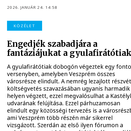
2026. JANUÁR 24. 14:58
KÖZÉLET
Engedjék szabadjára a
fantáziájukat a gyulafirátótiak
A gyulafirátótiak dobogón végeztek egy font
versenyben, amelyben Veszprém összes
városrésze elindult. A nemrég lezajlott részvét
költségvetés szavazásában ugyanis harmadik
helyen végzett, ezzel megvalósulhat a Kastély
udvarának felújítása. Ezzel párhuzamosan
elindult egy közösségi tervezés is a városrész
ami Veszprém több részén már sikerrel
vizsgázott. Szerdán az első ilyen fórumon a