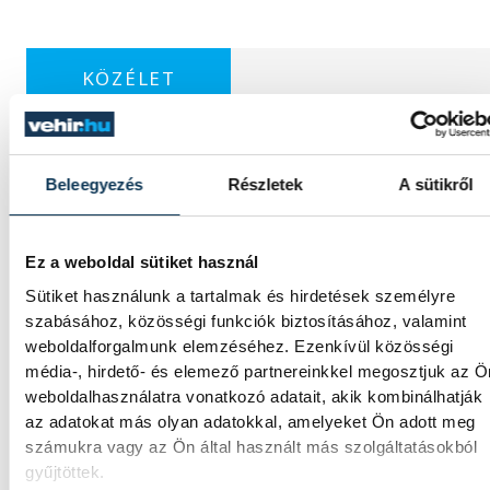
KÖZÉLET
Beleegyezés
Részletek
A sütikről
Sorra kerülnek elő
világháborús leletek az
alacsony Dunából
Ez a weboldal sütiket használ
Sütiket használunk a tartalmak és hirdetések személyre
A folyó rekordalacsony vízállása miatt egy
szabásához, közösségi funkciók biztosításához, valamint
csaknem komplett, II. világháborús német
weboldalforgalmunk elemzéséhez. Ezenkívül közösségi
DKW NZ 350-1 motorkerékpárbukkant elő 
média-, hirdető- és elemező partnereinkkel megosztjuk az Ö
Batthyány téri rakpart sziklái alól, máshol
weboldalhasználatra vonatkozó adatait, akik kombinálhatják
pedig egy közel féltonnás brit akna került
az adatokat más olyan adatokkal, amelyeket Ön adott meg
elő.
számukra vagy az Ön által használt más szolgáltatásokból
gyűjtöttek.