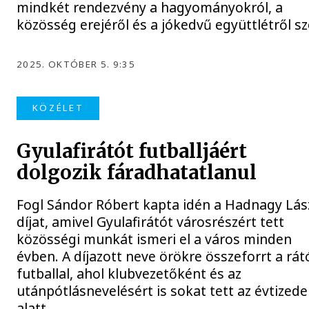
mindkét rendezvény a hagyományokról, a
közösség erejéről és a jókedvű együttlétről sz
2025. OKTÓBER 5. 9:35
KÖZÉLET
Gyulafirátót futballjáért
dolgozik fáradhatatlanul
Fogl Sándor Róbert kapta idén a Hadnagy Lás
díjat, amivel Gyulafirátót városrészért tett
közösségi munkát ismeri el a város minden
évben. A díjazott neve örökre összeforrt a rát
futballal, ahol klubvezetőként és az
utánpótlásnevelésért is sokat tett az évtizede
alatt.