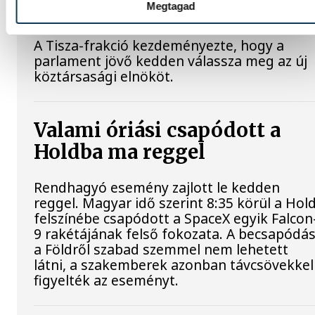
államfőválasztás
Megtagad
A Tisza-frakció kezdeményezte, hogy a
parlament jövő kedden válassza meg az új
köztársasági elnököt.
Valami óriási csapódott a
Holdba ma reggel
Rendhagyó esemény zajlott le kedden
reggel. Magyar idő szerint 8:35 körül a Hol
felszínébe csapódott a SpaceX egyik Falcon
9 rakétájának felső fokozata. A becsapódás
a Földről szabad szemmel nem lehetett
látni, a szakemberek azonban távcsövekkel
figyelték az eseményt.