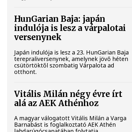
HunGarian Baja: japán
indulója is lesz a várpalotai
versenynek
Japán indulója is lesz a 23. HunGarian Baja
terepraliversenynek, amelynek jövő héten
csütörtöktől szombatig Várpalota ad
otthont.
Vitális Milán négy évre írt
alá az AEK Athénhoz
A magyar válogatott Vitális Milán a Varga
Barnabást is foglalkoztató AEK Athén
labdarúgócsapatában folytatja