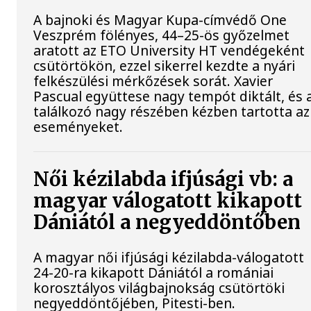
A bajnoki és Magyar Kupa-címvédő One
Veszprém fölényes, 44–25-ös győzelmet
aratott az ETO University HT vendégeként
csütörtökön, ezzel sikerrel kezdte a nyári
felkészülési mérkőzések sorát. Xavier
Pascual együttese nagy tempót diktált, és 
találkozó nagy részében kézben tartotta az
eseményeket.
Női kézilabda ifjúsági vb: a
magyar válogatott kikapott
Dániától a negyeddöntőben
A magyar női ifjúsági kézilabda-válogatott
24-20-ra kikapott Dániától a romániai
korosztályos világbajnokság csütörtöki
negyeddöntőjében, Pitesti-ben.