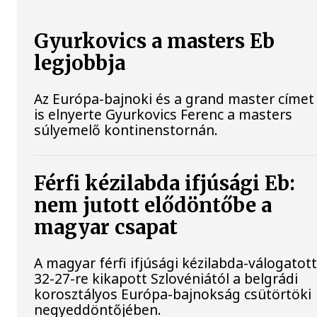
Gyurkovics a masters Eb
legjobbja
Az Európa-bajnoki és a grand master címet
is elnyerte Gyurkovics Ferenc a masters
súlyemelő kontinenstornán.
Férfi kézilabda ifjúsági Eb:
nem jutott elődöntőbe a
magyar csapat
A magyar férfi ifjúsági kézilabda-válogatot
32-27-re kikapott Szlovéniától a belgrádi
korosztályos Európa-bajnokság csütörtöki
negyeddöntőjében.