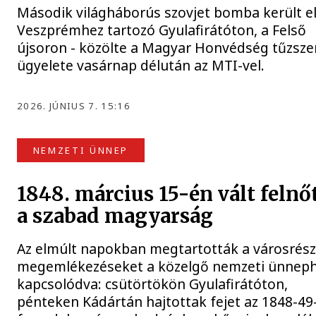
Második világháborús szovjet bomba került e
Veszprémhez tartozó Gyulafirátóton, a Felső
újsoron - közölte a Magyar Honvédség tűzsze
ügyelete vasárnap délután az MTI-vel.
2026. JÚNIUS 7. 15:16
NEMZETI ÜNNEP
1848. március 15-én vált felnő
a szabad magyarság
Az elmúlt napokban megtartották a városrész
megemlékezéseket a közelgő nemzeti ünnep
kapcsolódva: csütörtökön Gyulafirátóton,
pénteken Kádártán hajtottak fejet az 1848-49