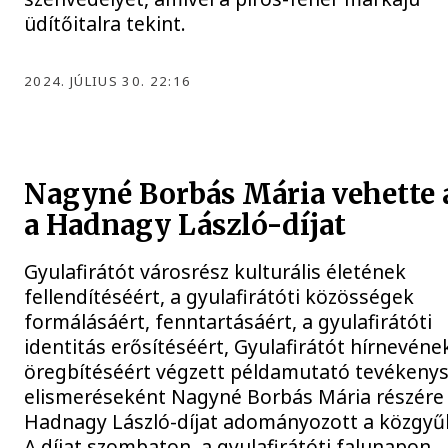
üdítőitalra tekint.
2024. JÚLIUS 30. 22:16
Nagyné Borbás Mária vehette 
a Hadnagy László-díjat
Gyulafirátót városrész kulturális életének
fellendítéséért, a gyulafirátóti közösségek
formálásáért, fenntartásáért, a gyulafirátóti
identitás erősítéséért, Gyulafirátót hírnevéne
öregbítéséért végzett példamutató tevékeny
elismeréseként Nagyné Borbás Mária részére
Hadnagy László-díjat adományozott a közgyűl
A díjat szombaton, a gyulafirátóti falunapon