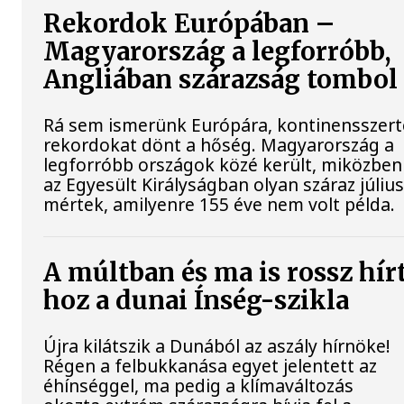
Rekordok Európában –
Magyarország a legforróbb,
Angliában szárazság tombol
Rá sem ismerünk Európára, kontinensszert
rekordokat dönt a hőség. Magyarország a
legforróbb országok közé került, miközben
az Egyesült Királyságban olyan száraz július
mértek, amilyenre 155 éve nem volt példa.
A múltban és ma is rossz hír
hoz a dunai Ínség-szikla
Újra kilátszik a Dunából az aszály hírnöke!
Régen a felbukkanása egyet jelentett az
éhínséggel, ma pedig a klímaváltozás