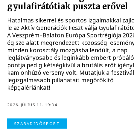
gyulafirátótiak puszta erővel
Hatalmas sikerrel és sportos izgalmakkal zajl
le az Aktív Generációk Fesztiválja Gyulafirátót
A Veszprém–Balaton Európa Sportrégiója 202
égisze alatt megrendezett közösségi esemén
minden korosztály mozgásba lendült, a nap
leglátványosabb és leginkább embert próbál
pontja pedig kétségkívül a brutális erőt igény
kamionhúzó verseny volt. Mutatjuk a fesztivá
legizgalmasabb pillanatait megörökítő
képgalériánkat!
2026. JÚLIUS 11. 19:34
SZABADIDŐSPORT