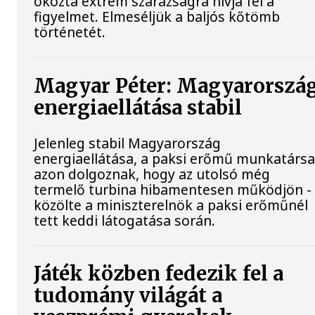
okozta extrém szárazságra hívja fel a
figyelmet. Elmeséljük a baljós kőtömb
történetét.
Magyar Péter: Magyarorszá
energiaellátása stabil
Jelenleg stabil Magyarország
energiaellátása, a paksi erőmű munkatársa
azon dolgoznak, hogy az utolsó még
termelő turbina hibamentesen működjön -
közölte a miniszterelnök a paksi erőműnél
tett keddi látogatása során.
Játék közben fedezik fel a
tudomány világát a