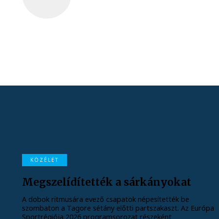
KÖZÉLET
Megszelídítették a sárkányokat
A dobok ritmusára evező csapatok népesítették be
szombaton a Tagore sétány előtti partszakaszt. Az Európa
Sportrégiója 2026 programsorozat részeként