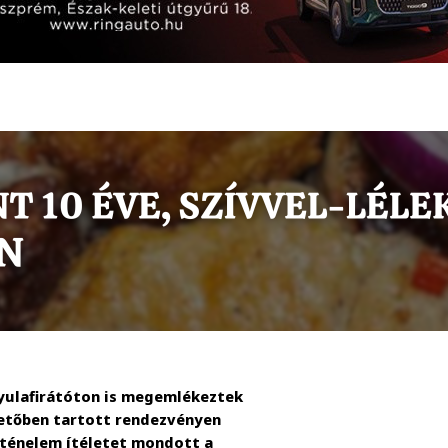
yulafirátóton is megemlékeztek
metőben tartott rendezvényen
ténelem ítéletet mondott a