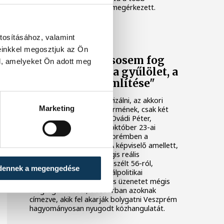
százezres Békemenet is megérkezett.
OKTÓBER 23
tosításához, valamint
einkkel megosztjuk az Ön
"Veszprémben sosem fog
l, amelyeket Ön adott meg
gyökeret verni a gyűlölet, a
másik megfélemlítése"
1956-ot nem lehet relativizálni, az akkori
Marketing
eseményeknek, mint az érmének, csak két
oldala van – hangzott el Ovádi Péter,
országgyűlési képviselő október 23-ai
ünnepi beszédében Veszprémben a
Brusznyai-szobor előtt. A képviselő amellett,
hogy konzervatív, de mégis reális
szemüvegen keresztül beszélt 56-ról,
dennek a megengedése
tartózkodott a nyílt aktuálpolitikai
kijelentésektől. Egy fontos üzenetet mégis
megfogalmazott, elsősorban azoknak
címezve, akik fel akarják bolygatni Veszprém
hagyományosan nyugodt közhangulatát.