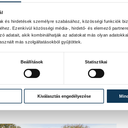
ál
mak és hirdetések személyre szabásához, közösségi funkciók biz
amelyek együtt élnek bennünk. Külföldiek
hez. Ezenkívül közösségi média-, hirdető- és elemező partner
zen a szovjet tankok eltiporták a
zó adatait, akik kombinálhatják az adatokat más olyan adatokka
besúgók világa – mély sebeket ejtett a
sznált más szolgáltatásokból gyűjtöttek.
éget a leveréssel, akkor kezdődött csak
Beállítások
Statisztikai
 emlékéből táplálkozva. Azokéból, akik
tek, megaláztak, de példájuk erőt adott
kék lehetnek Brusznyai Árpádra, aki
Kiválasztás engedélyezése
Min
a város lakóit a vérontástól, megőrizte
i – mert hitt az igazságban és a