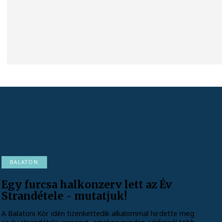
BALATON
Egy furcsa halkonzerv lett az Év
Strandétele - mutatjuk!
A Balatoni Kör idén tizenkettedik alkalommal hirdette meg