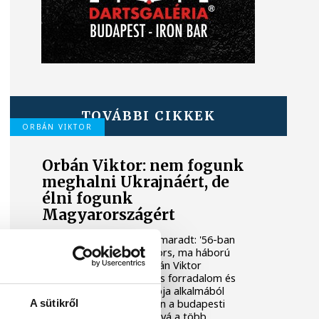
TOVÁBBI CIKKEK
ORBÁN VIKTOR
Orbán Viktor: nem fogunk
meghalni Ukrajnáért, de
élni fogunk
Magyarországért
Megint két választásunk maradt: '56-ban
szabadság vagy szolgasors, ma háború
vagy béke - mondta Orbán Viktor
miniszterelnök az 1956-os forradalom és
szabadságharc emléknapja alkalmából
tartott állami ünnepségen a budapesti
A sütikről
Kossuth Lajos téren, ahová a több