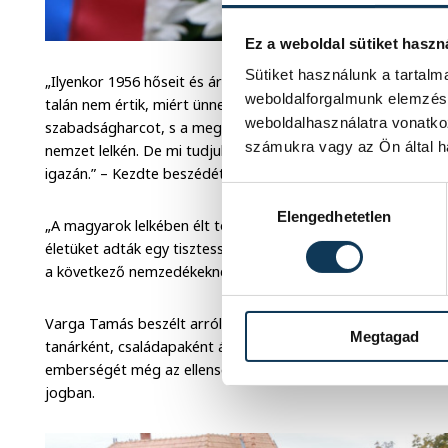
Ez a weboldal sütiket haszn
Sütiket használunk a tartal
„Ilyenkor 1956 hőseit és árulóit, a dühöt és a büszkeséget, 
weboldalforgalmunk elemzésé
talán nem értik, miért ünneplünk egy levert forradalmat. His
weboldalhasználatra vonatko
szabadságharcot, s a megtorlás – az ÁVH, a fekete Volga, a 
számukra vagy az Ön által ha
nemzet lelkén. De mi tudjuk: 1956 igazi dicsősége nem ért v
igazán.” – Kezdte beszédét a városvezető.
Hozzájárulás kiválasztása
Elengedhetetlen
„A magyarok lelkében élt tovább a hazaszeretet – a mártírok
életüket adták egy tisztességes, igaz ügyért. Akiket kivégez
a következő nemzedékeknek.”
Varga Tamás beszélt arról is, a veszprémiek különösen büsz
Megtagad
tanárként, családapaként állt a forradalom élére. Megvédte 
emberségét még az ellenséggel szemben is. Ezért végezték k
jogban.