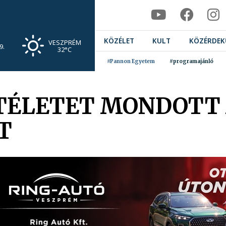
KÖZÉLET
KULT
KÖZÉRDEK
VESZPRÉM
9.
32°C
#Pannon Egyetem
#programajánló
ÍTÉLETET MONDOTT
T