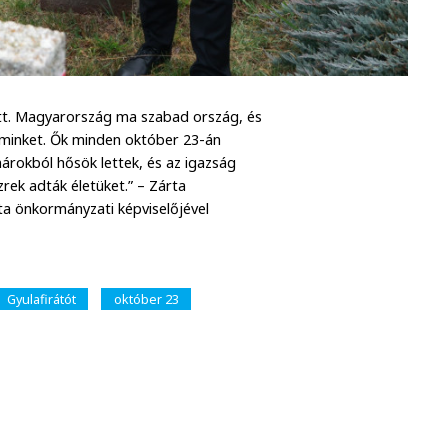
ett. Magyarország ma szabad ország, és
 minket. Ők minden október 23-án
árokból hősök lettek, és az igazság
rek adták életüket.” – Zárta
ta önkormányzati képviselőjével
Gyulafirátót
október 23