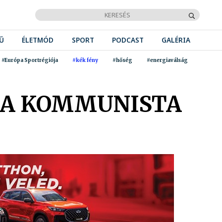
Ű
ÉLETMÓD
SPORT
PODCAST
GALÉRIA
#Európa Sportrégiója
#kék fény
#hőség
#energiaválság
 A KOMMUNISTA