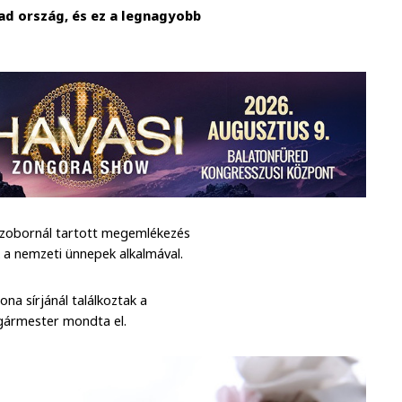
d ország, és ez a legnagyobb
szobornál tartott megemlékezés
 a nemzeti ünnepek alkalmával.
na sírjánál találkoztak a
gármester mondta el.