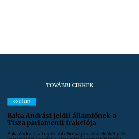
TOVÁBBI CIKKEK
KÖZÉLET
Baka Andrást jelöli államfőnek a
Tisza parlamenti frakciója
Baka Andrást, a Legfelsőbb Bíróság korábbi elnökét jelöli