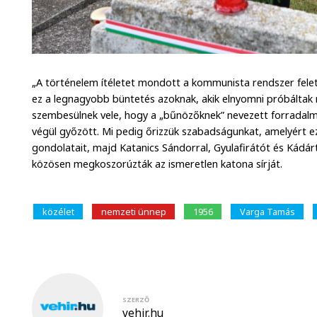
„A történelem ítéletet mondott a kommunista rendszer fel
ez a legnagyobb büntetés azoknak, akik elnyomni próbáltak
szembesülnek vele, hogy a „bűnözőknek” nevezett forradalm
végül győzött. Mi pedig őrizzük szabadságunkat, amelyért ez
gondolatait, majd Katanics Sándorral, Gyulafirátót és Kádár
közösen megkoszorúzták az ismeretlen katona sírját.
közélet
nemzeti ünnep
1956
Varga Tamás
SZERZŐ
vehir.hu