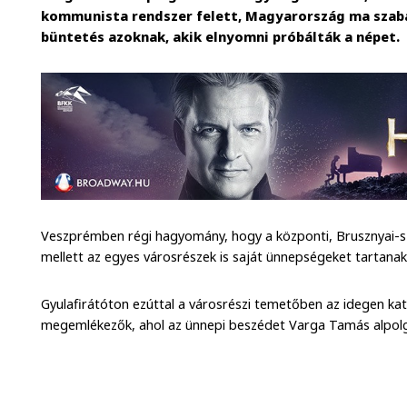
kommunista rendszer felett, Magyarország ma szaba
büntetés azoknak, akik elnyomni próbálták a népet.
Veszprémben régi hagyomány, hogy a központi, Brusznyai-
mellett az egyes városrészek is saját ünnepségeket tartanak
Gyulafirátóton ezúttal a városrészi temetőben az idegen kato
megemlékezők, ahol az ünnepi beszédet Varga Tamás alpol