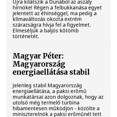
Újra kilátszik a Dunából az aszály
hírnöke! Régen a felbukkanása egyet
jelentett az éhínséggel, ma pedig a
klímaváltozás okozta extrém
szárazságra hívja fel a figyelmet.
Elmeséljük a baljós kőtömb
történetét.
Magyar Péter:
Magyarország
energiaellátása stabil
Jelenleg stabil Magyarország
energiaellátása, a paksi erőmű
munkatársai azon dolgoznak, hogy az
utolsó még termelő turbina
hibamentesen működjön - közölte a
miniszterelnök a paksi erőműnél tett