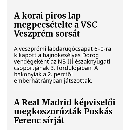
A korai piros lap
megpecsételte a VSC
Veszprém sorsát
A veszprémi labdarúgócsapat 6–0-ra
kikapott a bajnokesélyes Dorog
vendégeként az NB III északnyugati
csoportjának 3. fordulójában. A
bakonyiak a 2. perctől
emberhátrányban játszottak.
A Real Madrid képviselői
megkoszorúzták Puskás
Ferenc sírját