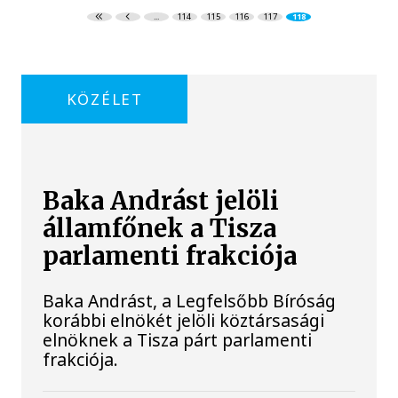
...
114
115
116
117
118
KÖZÉLET
Baka Andrást jelöli
államfőnek a Tisza
parlamenti frakciója
Baka Andrást, a Legfelsőbb Bíróság
korábbi elnökét jelöli köztársasági
elnöknek a Tisza párt parlamenti
frakciója.