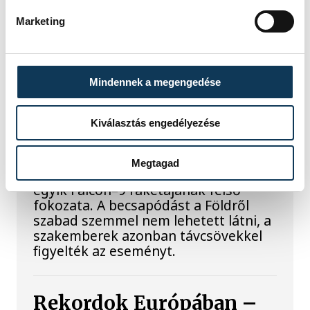
A Tisza-frakció kezdeményezte, hogy
a parlament jövő kedden válassza
Marketing
meg az új köztársasági elnököt.
Valami óriási csapódott a
Mindennek a megengedése
Holdba ma reggel
Kiválasztás engedélyezése
Rendhagyó esemény zajlott le kedden
reggel. Magyar idő szerint 8:35 körül
Megtagad
a Hold felszínébe csapódott a SpaceX
egyik Falcon–9 rakétájának felső
fokozata. A becsapódást a Földről
szabad szemmel nem lehetett látni, a
szakemberek azonban távcsövekkel
figyelték az eseményt.
Rekordok Európában –