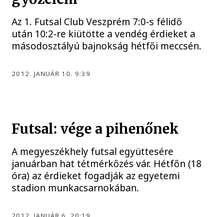
Az 1. Futsal Club Veszprém 7:0-s félidő
után 10:2-re kiütötte a vendég érdieket a
másodosztályú bajnokság hétfői meccsén.
2012. JANUÁR 10. 9:39
Futsal: vége a pihenőnek
A megyeszékhely futsal együttesére
januárban hat tétmérkőzés vár. Hétfőn (18
óra) az érdieket fogadják az egyetemi
stadion munkacsarnokában.
2012. JANUÁR 6. 20:19