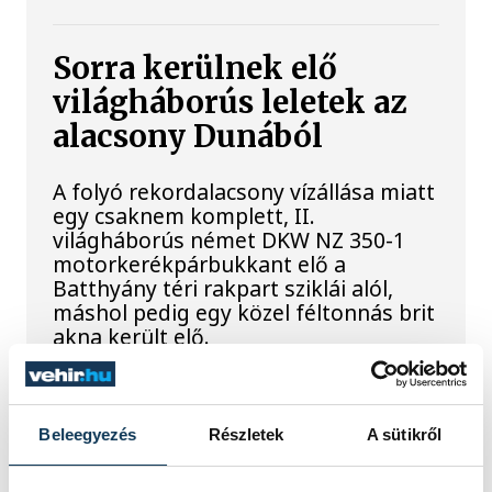
Sorra kerülnek elő
világháborús leletek az
alacsony Dunából
A folyó rekordalacsony vízállása miatt
egy csaknem komplett, II.
világháborús német DKW NZ 350-1
motorkerékpárbukkant elő a
Batthyány téri rakpart sziklái alól,
máshol pedig egy közel féltonnás brit
akna került elő.
Késéltánc a Dunán: Mi
Beleegyezés
Részletek
A sütikről
történik, ha leáll Paks?