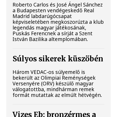
Roberto Carlos és José Ángel Sánchez
a Budapesten vendégeskedő Real
Madrid labdarúgócsapat
képviseletében megkoszorúzta a klub
legendás magyar játékosának,
Puskás Ferencnek a sírját a Szent
István Bazilika altemplomában.
Súlyos sikerek küszöbén
Három VEDAC-os súlyemelő is
bekerült az Olimpiai Reménységek
Versenyére (ORV) készülő magyar
válogatottba, mindhárman remek
formát mutattak az elmúlt hétvégén.
Vizes Eb: bronzérmes a