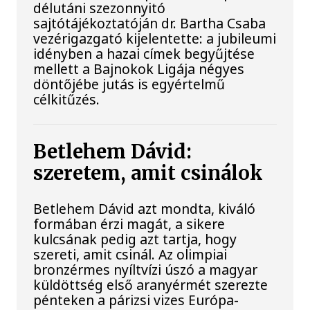
délutáni szezonnyitó
sajtótájékoztatóján dr. Bartha Csaba
vezérigazgató kijelentette: a jubileumi
idényben a hazai címek begyűjtése
mellett a Bajnokok Ligája négyes
döntőjébe jutás is egyértelmű
célkitűzés.
Betlehem Dávid:
szeretem, amit csinálok
Betlehem Dávid azt mondta, kiváló
formában érzi magát, a sikere
kulcsának pedig azt tartja, hogy
szereti, amit csinál. Az olimpiai
bronzérmes nyíltvízi úszó a magyar
küldöttség első aranyérmét szerezte
pénteken a párizsi vizes Európa-