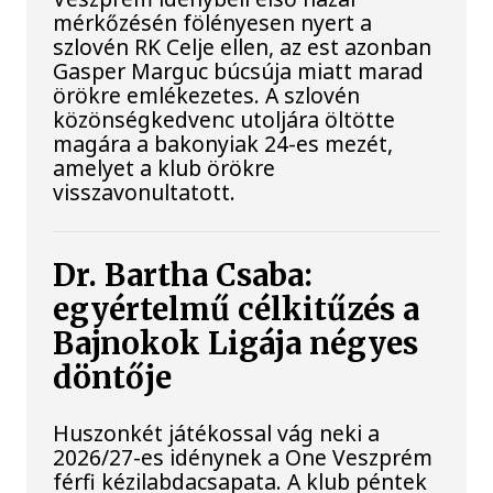
mérkőzésén fölényesen nyert a
szlovén RK Celje ellen, az est azonban
Gasper Marguc búcsúja miatt marad
örökre emlékezetes. A szlovén
közönségkedvenc utoljára öltötte
magára a bakonyiak 24-es mezét,
amelyet a klub örökre
visszavonultatott.
Dr. Bartha Csaba:
egyértelmű célkitűzés a
Bajnokok Ligája négyes
döntője
Huszonkét játékossal vág neki a
2026/27-es idénynek a One Veszprém
férfi kézilabdacsapata. A klub péntek