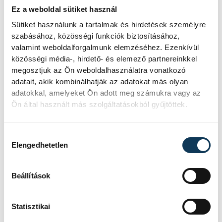
Mártha Imre, az MVM Zrt. egykori
Ez a weboldal sütiket használ
vezérigazgatója ATV-n Rónai Egonnak
Sütiket használunk a tartalmak és hirdetések személyre
adott interjújában vázolta fel a Paksi
szabásához, közösségi funkciók biztosításához,
Atomerőmű előtt álló példátlan
valamint weboldalforgalmunk elemzéséhez. Ezenkívül
technológiai kihívásokat. A
közösségi média-, hirdető- és elemező partnereinkkel
szakember, aki korábban éveken át
megosztjuk az Ön weboldalhasználatra vonatkozó
felelt a hazai energetikai
adatait, akik kombinálhatják az adatokat más olyan
fejlesztésekért és a paksi blokkok
működéséért, arra figyelmeztet: az
adatokkal, amelyeket Ön adott meg számukra vagy az
erőmű olyan üzemállapotban van,
Ön által használt más szolgáltatásokból gyűjtöttek.
amelyre eredetileg nem tervezték.
Hozzájárulás kiválasztása
Elengedhetetlen
A Tisza-frakció
kezdeményezte, hogy
Beállítások
jövő kedden legyen az
államfőválasztás
Statisztikai