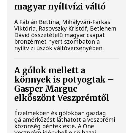
magyar nyíltvízi váltó
A Fábián Bettina, Mihályvári-Farkas
Viktória, Rasovszky Kristóf, Betlehem
Dávid összetételű magyar csapat
bronzérmet nyert szombaton a
nyíltvízi úszók váltóversenyében.
A gólok mellett a
könnyek is potyogtak –
Gasper Marguc
elköszönt Veszprémtől
Érzelmekben és gólokban gazdag
gálamérkőzést láthatott a veszprémi
közönség péntek este. A One
Veszprém idénybeli első hazai