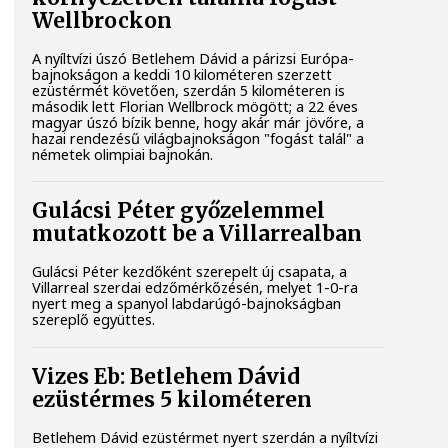
Wellbrockon
A nyíltvízi úszó Betlehem Dávid a párizsi Európa-
bajnokságon a keddi 10 kilométeren szerzett
ezüstérmét követően, szerdán 5 kilométeren is
második lett Florian Wellbrock mögött; a 22 éves
magyar úszó bízik benne, hogy akár már jövőre, a
hazai rendezésű világbajnokságon "fogást talál" a
németek olimpiai bajnokán.
Gulácsi Péter győzelemmel
mutatkozott be a Villarrealban
Gulácsi Péter kezdőként szerepelt új csapata, a
Villarreal szerdai edzőmérkőzésén, melyet 1-0-ra
nyert meg a spanyol labdarúgó-bajnokságban
szereplő együttes.
Vizes Eb: Betlehem Dávid
ezüstérmes 5 kilométeren
Betlehem Dávid ezüstérmet nyert szerdán a nyíltvízi