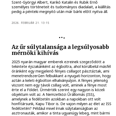
Szent-Györgyi Albert, Karikó Katalin és Rubik Ernő
személyes történeteit és tudományos diadalait, a kiállítás
pedig a pénteki megnyitó után már bárki előtt nyitva áll.
2026. FEBRUÁR 21. 13:15
Az űr súlytalansága a legsúlyosabb
mérnöki kihívás
2025 nyarán magyar emberek ezreinek szegeződött a
tekintete éjszakánként az égboltra, ahol körülbelül másfél
óránként egy megjelenő fényes csillagot pásztáztak, ami
menetrendszerűen felbukkant a nyugati horizonton, hogy
aztán a keleti égbolton elhalványuljon. A fényes jelenség
viszont nem egy távoli csillag volt, aminek a fénye most
érte el a Földet. Űrmérték szerint egy nagyon is közeli
objektum volt az. A Nemzetközi Űrállomás (ISS),
amelynek a fedélzetén azokban a napokban ott volt
honfitársunk, Kapu Tibor is. De vajon milyen az élet az ISS
fedélzetén? Például mivel írnak súlytalanságban az
asztronauták, amikor a tinta ugyanúgy lebeg, mint bármi