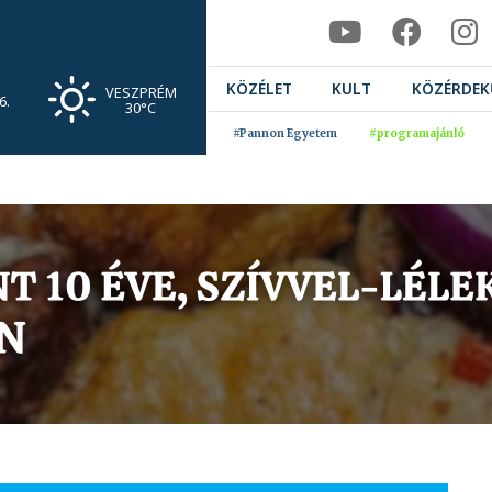
KÖZÉLET
KULT
KÖZÉRDEK
VESZPRÉM
6.
30°C
#Pannon Egyetem
#programajánló