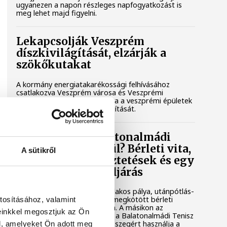
ugyanezen a napon részleges napfogyatkozást is
meg lehet majd figyelni.
Lekapcsolják Veszprém
díszkivilágítását, elzárják a
szökőkutakat
A kormány energiatakarékossági felhívásához
csatlakozva Veszprém városa és Veszprémi
Főegyházmegye is lekapcsolta a veszprémi épületek
és nevezetességek díszkivilágítását.
Mi történik a balatonalmádi
teniszpályák körül? Bérleti vita,
A sütikről
megszakadt egyeztetések és egy
tisztázatlan jogi eljárás
Évtizedes hagyomány, hat salakos pálya, utánpótlás-
nevelés és egy hosszú távra megkötött bérleti
tosításához, valamint
szerződés áll az egyik oldalon. A másikon az
einkkel megosztjuk az Ön
önkormányzat, amely szerint a Balatonalmádi Tenisz
Klub aránytalanul alacsony összegért használja a
l, amelyeket Ön adott meg