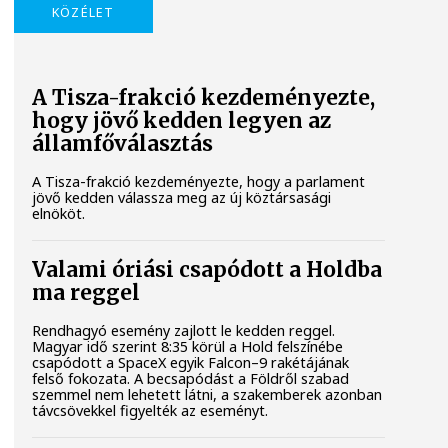
KÖZÉLET
A Tisza-frakció kezdeményezte,
hogy jövő kedden legyen az
államfőválasztás
A Tisza-frakció kezdeményezte, hogy a parlament
jövő kedden válassza meg az új köztársasági
elnököt.
Valami óriási csapódott a Holdba
ma reggel
Rendhagyó esemény zajlott le kedden reggel.
Magyar idő szerint 8:35 körül a Hold felszínébe
csapódott a SpaceX egyik Falcon–9 rakétájának
felső fokozata. A becsapódást a Földről szabad
szemmel nem lehetett látni, a szakemberek azonban
távcsövekkel figyelték az eseményt.