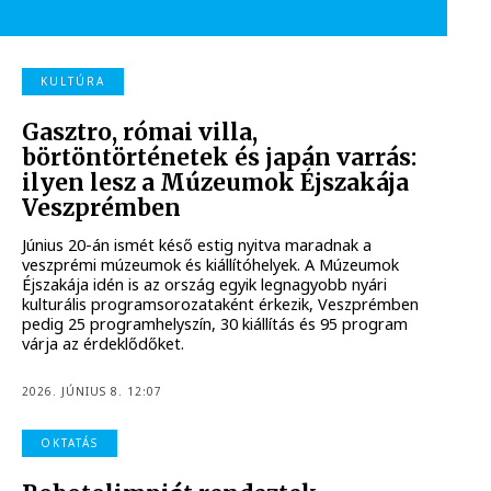
KULTÚRA
Gasztro, római villa,
börtöntörténetek és japán varrás:
ilyen lesz a Múzeumok Éjszakája
Veszprémben
Június 20-án ismét késő estig nyitva maradnak a
veszprémi múzeumok és kiállítóhelyek. A Múzeumok
Éjszakája idén is az ország egyik legnagyobb nyári
kulturális programsorozataként érkezik, Veszprémben
pedig 25 programhelyszín, 30 kiállítás és 95 program
várja az érdeklődőket.
2026. JÚNIUS 8. 12:07
OKTATÁS