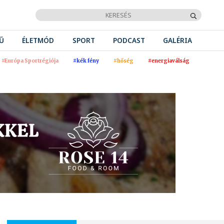
Ű
ÉLETMÓD
SPORT
PODCAST
GALÉRIA
#Európa Sportrégiója
#kék fény
#hőség
#energiaválság