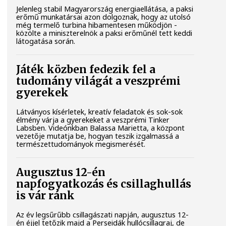
Jelenleg stabil Magyarország energiaellátása, a paksi
erőmű munkatársai azon dolgoznak, hogy az utolsó
még termelő turbina hibamentesen működjön -
közölte a miniszterelnök a paksi erőműnél tett keddi
látogatása során.
Játék közben fedezik fel a
tudomány világát a veszprémi
gyerekek
Látványos kísérletek, kreatív feladatok és sok-sok
élmény várja a gyerekeket a veszprémi Tinker
Labsben. Videónkban Balassa Marietta, a központ
vezetője mutatja be, hogyan teszik izgalmassá a
természettudományok megismerését.
Augusztus 12-én
napfogyatkozás és csillaghullás
is vár ránk
Az év legsűrűbb csillagászati napján, augusztus 12-
én éjjel tetőzik majd a Perseidák hullócsillagraj, de