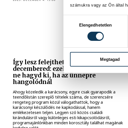
számukra vagy az Ön által ha
Hozzájárulás kiválasztása
Elengedhetetlen
Megtagad
Így lesz felejthetetlen a
decembered: ezeket a programokat
ne hagyd ki, ha az ünnepre
hangolódnál
Ahogy közeledik a karácsony, egyre csak gyarapodik a
teendőlistán szereplő tételek száma, de szerencsére
rengeteg program közül válogathattok, hogy a
karácsonyi készülődés ne kapkodással, hanem
emlékezetesen teljen. Legyen szó közös családi
kirándulásról vagy különleges esti kikapcsolódásról,
programajánlónkban minden korosztály találhat magának
kedvére valót.