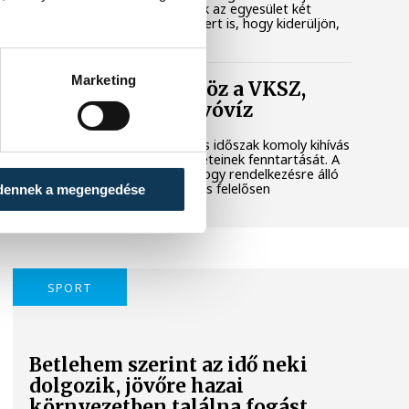
városi területet. Megkerestük az egyesület két
képviselőjét és a polgármestert is, hogy kiderüljön,
hol tart most az ügy.
Marketing
Folyamatosan öntöz a VKSZ,
mégsem fogy az ivóvíz
A tartós hőség és az aszályos időszak komoly kihívás
elé állítja Veszprém zöldfelületeinek fenntartását. A
városvezetés kiemelt célja, hogy rendelkezésre álló
vízkészletekkel takarékosan és felelősen
dennek a megengedése
gazdálkodjunk.
SPORT
Betlehem szerint az idő neki
dolgozik, jövőre hazai
környezetben találna fogást