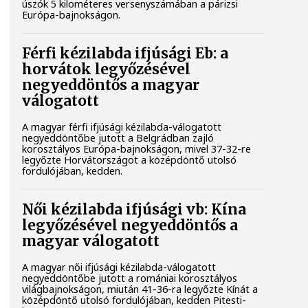
úszók 5 kilométeres versenyszámában a párizsi
Európa-bajnokságon.
Férfi kézilabda ifjúsági Eb: a
horvátok legyőzésével
negyeddöntős a magyar
válogatott
A magyar férfi ifjúsági kézilabda-válogatott
negyeddöntőbe jutott a Belgrádban zajló
korosztályos Európa-bajnokságon, mivel 37-32-re
legyőzte Horvátországot a középdöntő utolsó
fordulójában, kedden.
Női kézilabda ifjúsági vb: Kína
legyőzésével negyeddöntős a
magyar válogatott
A magyar női ifjúsági kézilabda-válogatott
negyeddöntőbe jutott a romániai korosztályos
világbajnokságon, miután 41-36-ra legyőzte Kínát a
középdöntő utolsó fordulójában, kedden Pitesti-