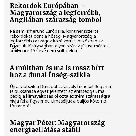
Rekordok Európában –
Magyarország a legforróbb,
Angliában szárazság tombol
Rá sem ismerünk Európára, kontinensszerte
rekordokat dönt a hőség. Magyarország a
legforróbb országok közé került, miközben az
Egyesült Királyságban olyan száraz júliust mértek,
amilyenre 155 éve nem volt példa.
A múltban és ma is rossz hírt
hoz a dunai Ínség-szikla
Újra kilátszik a Dunából az aszály hírnöke! Régen a
felbukkanása egyet jelentett az éhínséggel, ma
pedig a klímaváltozás okozta extrém szárazságra
hívja fel a figyelmet. Elmeséljük a baljós kőtömb
történetét.
Magyar Péter: Magyarország
energiaellátása stabil