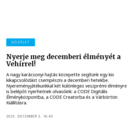
KÖZÉLET
Nyerje meg decemberi élményét a
Vehírrel!
A nagy karácsonyi hajtás közepette segítünk egy kis
kikapcsolódást csempészni a decemberi hetekbe.
Nyereményjátékunkkal két különleges veszprémi élményre
is belépőt nyerhetnek olvasóink: a CODE Digitális
Élményközpontba, a CODE Creatorba és a Várbörtön
Kiállításra.
2025. DECEMBER 5. 16:43