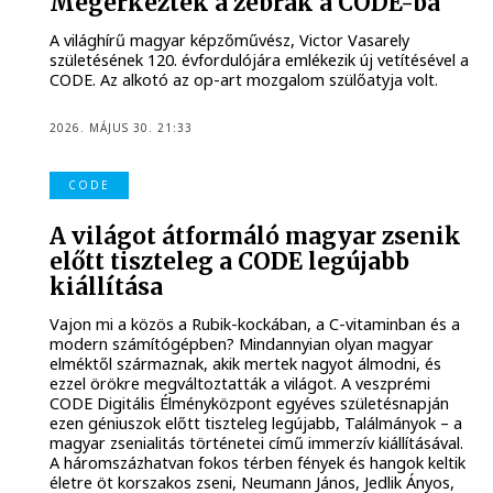
Megérkeztek a zebrák a CODE-ba
A világhírű magyar képzőművész, Victor Vasarely
születésének 120. évfordulójára emlékezik új vetítésével a
CODE. Az alkotó az op-art mozgalom szülőatyja volt.
2026. MÁJUS 30. 21:33
CODE
A világot átformáló magyar zsenik
előtt tiszteleg a CODE legújabb
kiállítása
Vajon mi a közös a Rubik-kockában, a C-vitaminban és a
modern számítógépben? Mindannyian olyan magyar
elméktől származnak, akik mertek nagyot álmodni, és
ezzel örökre megváltoztatták a világot. A veszprémi
CODE Digitális Élményközpont egyéves születésnapján
ezen géniuszok előtt tiszteleg legújabb, Találmányok – a
magyar zsenialitás történetei című immerzív kiállításával.
A háromszázhatvan fokos térben fények és hangok keltik
életre öt korszakos zseni, Neumann János, Jedlik Ányos,