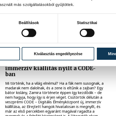
mutatja be A jégbarlang éneke című családi előadást. A
sznált más szolgáltatásokból gyűjtöttek.
jeges téli világ a CODE immerzív hatszögletű terében, a
Hexagonban lép ki a falak közül és a hangok, fények és
mozdulatok összejátéka által új szintre emeli az
előadóművészetet.
Beállítások
Statisztikai
2025. DECEMBER 6. 13:01
CODE
Kiválasztás engedélyezése
Min
A fény mesél, a csend zenél, és a
világ újra megtanul hallani - új
immerzív kiállítás nyílt a CODE-
ban
Mi történik, ha a világ elnémul? Ha a fák nem susognak, a
madarak nem dalolnak, és a zene is eltűnik a zajban? Egy
bátor kislány, Zamira története éppen így kezdődik – de
nem hagyja, hogy így is érjen véget. Csütörtök délután a
veszprémi CODE – Digitális Élményközpont új, immerzív
kiállítása, az Elrejtett hangok hivatalosan is megnyílt, és
már az első percekben egyaránt magával ragadta a
gyermek és a felnőtt közönséget is. A látogatók olyan