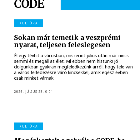
CODE
KULTÚRA
Sokan már temetik a veszprémi
nyarat, teljesen feleslegesen
Él egy tévhit a városban, miszerint július után már nincs
semmi és megáll az élet. Mi ebben nem hiszünk! Jó
dolgunkban gyakran megfeledkezünk arról, hogy tele van
a város felfedezésre váró kincsekkel, amik egész évben
csak minket várnak.
2026. JÚLIUS 28. 0:01
KULTÚRA