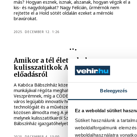
más? Hogyan esznek, isznak, alszanak, hogyan végzik el a
kis- és nagydolgaikat? Nagy Felícián, űrmérnök nem
rejtette el a Hold sötét oldalán ezeket a mérnöki
bravúrokat.
2025. DECEMBER 12. 1:26
CODE
Amikor a tél életre kel –
kulisszatitkok A jégbarlang éneke
előadásról
A Kabóca Bábszínház közel negyedszázados szakmai
munkájával régóta meghatározó kulturális szereplője
Beleegyezés
Veszprémnek, míg a CODE Digitális Élményközpont a
város legújabb innovatív helyszíneként ötvözi a
technológiát és a művészetet. A két intézmény idén
Ez a weboldal sütiket haszn
közösen álmodta meg A jégbarlang éneke című előadást,
melynek kulisszatitkairól Szántó Viktóriát, a Kabóca
Sütiket használunk a tartal
Bábszínház igazgatóhelyettese beszélt.
weboldalforgalmunk elemzésé
weboldalhasználatra vonatko
2025. DECEMBER 4. 13:00