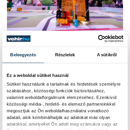
A veszprémi regionális megmérettetésről
végül nyolc csapat jutott egyenes ágon az
Beleegyezés
Részletek
A sütikről
országos döntőbe: a 8-12 éves
korcsoportból a ZűrZsenik (Budapest), a
Ez a weboldal sütiket használ
RoboRaptors (Csopak), a Logic Legends
Sütiket használunk a tartalmak és hirdetések személyre
(Csopak) és a Motoros Ördögök
szabásához, közösségi funkciók biztosításához,
(Veszprém); a 11-15 éves korosztályból az
valamint weboldalforgalmunk elemzéséhez. Ezenkívül
közösségi média-, hirdető- és elemező partnereinkkel
Iron Storm (Veszprém), az Eötvös
megosztjuk az Ön weboldalhasználatra vonatkozó
Balatonfüred és az AUMOVIO LEGO-
adatait, akik kombinálhatják az adatokat más olyan
MOVIO (Veszprém), míg a 14-19 évesek
adatokkal, amelyeket Ön adott meg számukra vagy az