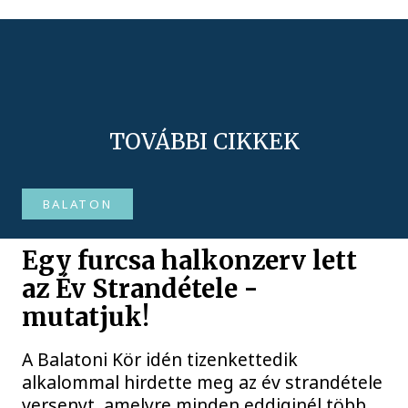
TOVÁBBI CIKKEK
BALATON
Egy furcsa halkonzerv lett
az Év Strandétele -
mutatjuk!
A Balatoni Kör idén tizenkettedik
alkalommal hirdette meg az év strandétele
versenyt, amelyre minden eddiginél több,