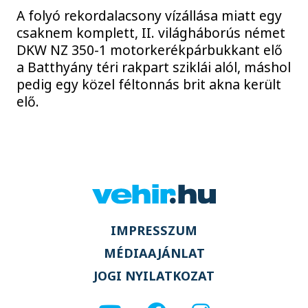
A folyó rekordalacsony vízállása miatt egy
csaknem komplett, II. világháborús német
DKW NZ 350-1 motorkerékpárbukkant elő
a Batthyány téri rakpart sziklái alól, máshol
pedig egy közel féltonnás brit akna került
elő.
IMPRESSZUM
MÉDIAAJÁNLAT
JOGI NYILATKOZAT