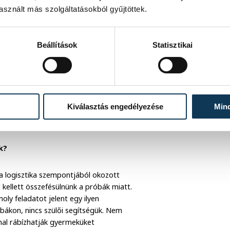
 gyerekszínészek is fontos szerepet
sznált más szolgáltatásokból gyűjtöttek.
 egyébként szintén Andrea ötlete volt,
Beállítások
Statisztikai
 előadások során. A Kabóca Bábszínház
epció volt, hogy az alkotói stábban a
t kapnak, akik testközelből ismerhetik
ztalni, hogyan dolgozik Andrea és Lili
abb szempont az volt, hogy a jelentkező
Kiválasztás engedélyezése
Min
y ilyen produkció hatalmas tanulási
k?
 a logisztika szempontjából okozott
 kellett összefésülnünk a próbák miatt.
oly feladatot jelent egy ilyen
bákon, nincs szülői segítségük. Nem
mal rábízhatják gyermeküket