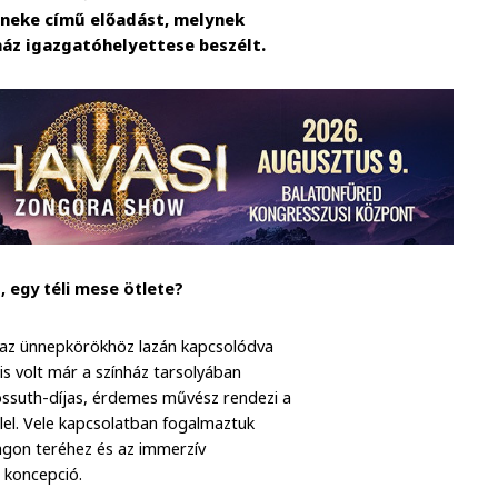
neke című előadást, melynek
ház igazgatóhelyettese beszélt.
 egy téli mese ötlete?
 az ünnepkörökhöz lazán kapcsolódva
s volt már a színház tarsolyában
ossuth-díjas, érdemes művész rendezi a
elel. Vele kapcsolatban fogalmaztuk
gon teréhez és az immerzív
i koncepció.