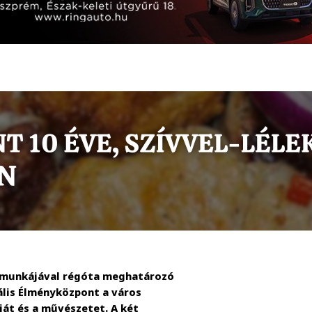
 munkájával régóta meghatározó
ális Élményközpont a város
iát és a művészetet. A két