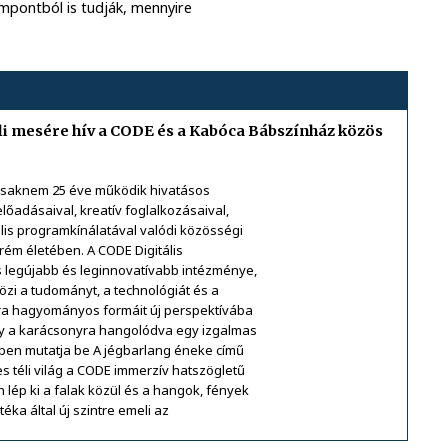
empontból is tudják, mennyire
li mesére hív a CODE és a Kabóca Bábszínház közös
csaknem 25 éve működik hivatásos
lőadásaival, kreatív foglalkozásaival,
ális programkínálatával valódi közösségi
ém életében. A CODE Digitális
 legújabb és leginnovatívabb intézménye,
zi a tudományt, a technológiát és a
úra hagyományos formáit új perspektívába
ény a karácsonyra hangolódva egy izgalmas
en mutatja be A jégbarlang éneke című
es téli világ a CODE immerzív hatszögletű
lép ki a falak közül és a hangok, fények
ka által új szintre emeli az