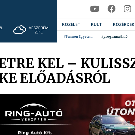
KÖZÉLET
KULT
KÖZÉRDEK
VESZPRÉM
8.
23°C
#Pannon Egyetem
#programajánló
ETRE KEL – KULISS
KE ELŐADÁSRÓL