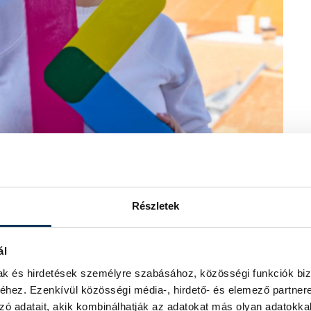
Részletek
ál
mak és hirdetések személyre szabásához, közösségi funkciók biz
tó: Toroczkai Csaba)
hez. Ezenkívül közösségi média-, hirdető- és elemező partner
zó adatait, akik kombinálhatják az adatokat más olyan adatokka