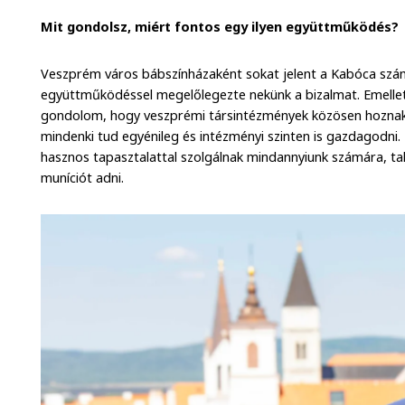
Mit gondolsz, miért fontos egy ilyen együttműködés?
Veszprém város bábszínházaként sokat jelent a Kabóca szá
együttműködéssel megelőlegezte nekünk a bizalmat. Emell
gondolom, hogy veszprémi társintézmények közösen hoznak 
mindenki tud egyénileg és intézményi szinten is gazdagodn
hasznos tapasztalattal szolgálnak mindannyiunk számára, ta
muníciót adni.