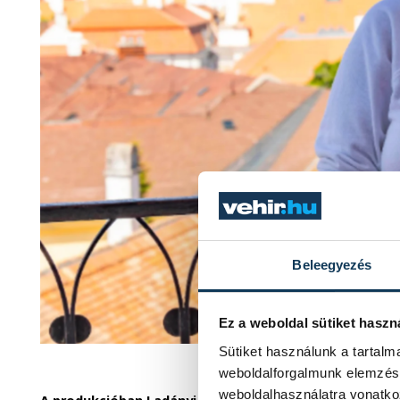
Beleegyezés
Ez a weboldal sütiket haszn
Sütiket használunk a tartal
Szántó Viktória (fo
weboldalforgalmunk elemzésé
weboldalhasználatra vonatko