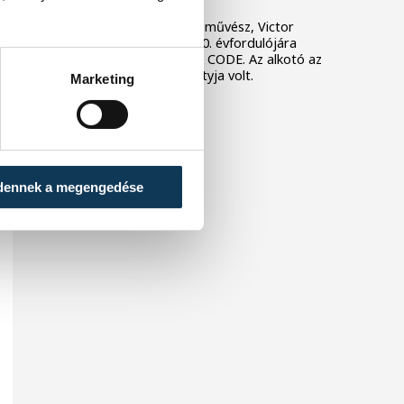
A világhírű magyar képzőművész, Victor
Vasarely születésének 120. évfordulójára
emlékezik új vetítésével a CODE. Az alkotó az
op-art mozgalom szülőatyja volt.
Marketing
dennek a megengedése