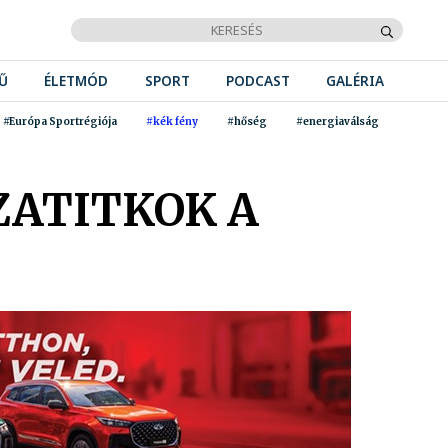
Ű
ÉLETMÓD
SPORT
PODCAST
GALÉRIA
#Európa Sportrégiója
#kék fény
#hőség
#energiaválság
ZATITKOK A