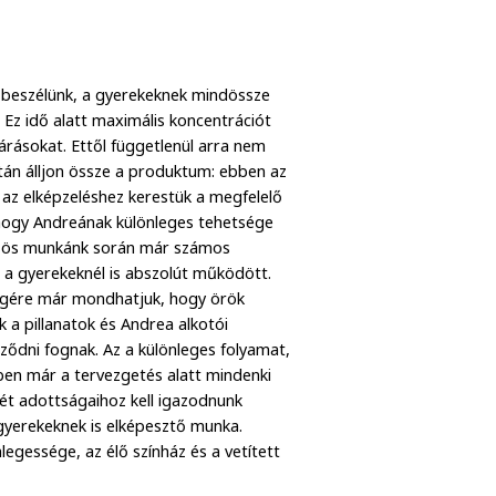
l beszélünk, a gyerekeknek mindössze
Ez idő alatt maximális koncentrációt
várásokat. Ettől függetlenül arra nem
tán álljon össze a produktum: ebben az
 az elképzeléshez kerestük a megfelelő
 hogy Andreának különleges tehetsége
özös munkánk során már számos
 a gyerekeknél is abszolút működött.
égére már mondhatjuk, hogy örök
 a pillanatok és Andrea alkotói
érződni fognak. Az a különleges folyamat,
ben már a tervezgetés alatt mindenki
rét adottságaihoz kell igazodnunk
 gyerekeknek is elképesztő munka.
egessége, az élő színház és a vetített