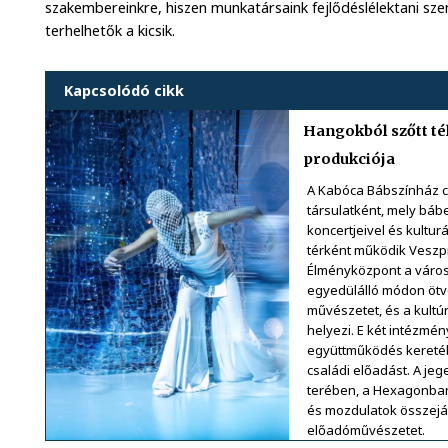
szakembereinkre, hiszen munkatársaink fejlődéslélektani sz
terhelhetők a kicsik.
Kapcsolódó cikk
Hangokból szőtt té
produkciója
A Kabóca Bábszínház 
társulatként, mely bábe
koncertjeivel és kultur
térként működik Veszpr
Élményközpont a város
egyedülálló módon ötvö
művészetet, és a kult
helyezi. E két intézm
együttműködés keretéb
családi előadást. A jeg
terében, a Hexagonban 
és mozdulatok összejáté
előadóművészetet.