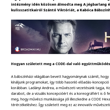
intézmény idén közösen álmodta meg A jégbarlang é
kulisszatitkairól Szántó Viktóriát, a Kabóca Bábszín
Hogyan született meg a CODE-dal való együttműködés,
A bábszínházi világában bevett hagyománynak számít, hogy
kínáljunk programokat, így több hasonló előadás-koncepció i
korábban. Ladányi Andrea, a művészeti vezetésünk tagja, K
darabot, de a vizuális koncepcióért és a koreográfiért is ő f
meg, hogy művészi munkássága jól illeszkedne a CODE Hexa
térérzékeléshez. Így született meg ez az innovatív művészet