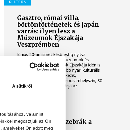
KULTÚRA
Gasztro, római villa,
börtöntörténetek és japán
varrás: ilyen lesz a
Múzeumok Éjszakája
Veszprémben
Június 20-án ismét késő estig nyitva
maradnak a veszprémi múzeumok és
kiállítóhelyek. A Múzeumok Éjszakája idén is
az ország egyik legnagyobb nyári kulturális
programsorozataként érkezik,
Veszprémben pedig 25 programhelyszín, 30
kiállítás és 95 program várja az
A sütikről
érdeklődőket.
KULTÚRA
tosításához, valamint
Megérkeztek a zebrák a
einkkel megosztjuk az Ön
CODE-ba
l, amelyeket Ön adott meg